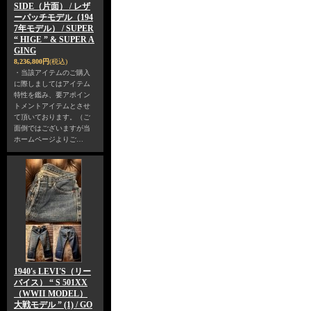
SIDE（片面） / レザ
ーパッチモデル（194
7年モデル） / SUPER
“ HIGE ” & SUPER A
GING
8,236,800円
(税込)
・当該アイテムのご購入
に際しましてはアイテム
特性を鑑み、要アポイン
トメントアイテムとさせ
て頂いております。（ご
面倒ではございますが当
ホームページよりご…
1940's LEVI'S（リー
バイス） “ S 501XX
（WWII MODEL）
大戦モデル ” (1) / GO