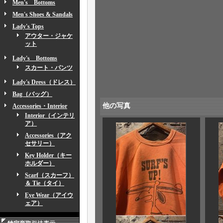
Men's Bottoms
Men's Shoes & Sandals
Lady's Tops
アウター・ジャケ
ット
Lady's Bottoms
スカート・パンツ
Lady's Dress（ドレス）
Bag（バッグ）
他の写真
Accessories・Interior
Interior（インテリ
ア）
Accessories（アク
セサリー）
Key Holder（キー
ホルダー）
Scarf（スカーフ）
＆ Tie（タイ）
Eye Wear（アイウ
ェア）