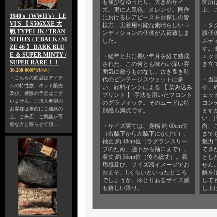
も僅少なゆったり、大きめサイ
箇所
ズ。更に人気色、オレンジ。同作
上、
1940's（WWII's） LE
におけるレアピースをお探しの皆
VI'S 【 S506XXE 大
様方、実着用可能な素晴らしいコ
・タ
戦 TYPE1 JK / TRAN
ンディションの個体が入荷致しま
該個体
SITION / T-BACK / SI
した。
ボデ
ZE 46 】 DARK BLU
す。
E ＆ SUPER MINTY /
・経年と共に長い年月を経て熟成
エッ
SUPER RARE！！
された、この何とも味わい深い雰
き立
38,280,000円
(税込)
囲気に敵うものなし。古き良き時
・こちらの商品はアイテ
代のビンテージスウェットに多
・当
ムの特性故、ネット販売
い、顔料インクによる 【 染み込み
そ、
及び、通販の予定はござ
プリント 】 手法を用いたフロント
ェッ
いません。ご購入希望の
のグラフィック。そのムードは特
コン
お客様は事前にご連絡の
別感も満点です。
ます
上、ご来店、ご商談が可
い、
能な方と限らせて頂…
・サイズ実寸は、身幅 約 60cm位
尚、
（右脇下から左脇下にかけて）、
まで
袖丈 約 48cm位（ラグランスリー
魅力
ブのため、脇下から袖口まで）、
てき
着丈 約 56cm位（後ろ総丈）。着
とし
用感及び、サイズ感イメージでお
せん
およそ、Lくらいといったところ
解を
でしょうか。ゆとりあるサイズ感
して
も嬉しい限り。
し上