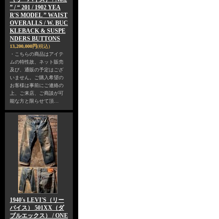
” / “ 201 / 1902 YEA
R'S MODEL ” WAIST
OVERALLS / W. BUC
KLEBACK & SUSPE
NDERS BUTTONS
13,200,000円
(税込)
・こちらの商品はアイテ
ムの特性故、ネット販売
及び、通販の予定はござ
いません。ご購入希望の
お客様は事前にご連絡の
上、ご来店、ご商談が可
能な方と限らせて頂…
1940's LEVI'S（リー
バイス） 501XX（ダ
ブルエックス） / ONE