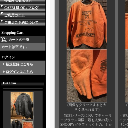
特定商取引法表示
CAPRi BLOG / ブログ
ご利用ガイド
ご来店ご予約について
Shopping Cart
カートの中身
カートは空です。
ログイン
新規登録はこちら
ログインはこちら
Hot Item
(画像をクリックすると大
きく見られます)
・当該シリーズにおいてチャーリ
・古
ーブラウン同様、最も人気の高い
イテ
SNOOPYグラフィックもの。しか
リン