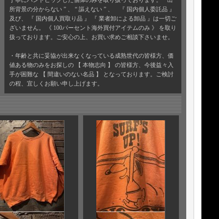
丁寧にハンドピックした個体のみを取り扱っております。 “ 出
所背景の分からない ” 、 “ 謳えない ” 、 『 国内個人委託品 』
及び、 『 国内個人買取り品 』 『 業者卸による卸品 』は一切ご
ざいません。 《 100パーセント海外買付アイテムのみ 》 を取り
扱っております。ご安心の上、お買い求めご相談下さいませ。
・年齢と共に妥協が出来なくなっている成熟世代の皆様方、価
値ある物のみをお探しの 【 本物志向 】 の皆様方、今後益々入
手が困難な 【 間違いのない名品 】 となっております。ご検討
の程、宜しくお願い申し上げます。