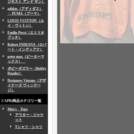
ジキスト アンド サン）
adidas（アディダス）
・ PUMA（プーマ）
LOUIS VUITTON（ル
イ・ヴィトン）
Emilio Pucci（エミリオ
プッチ）
Robert INDIANA（ロバ
ート・インディアナ）
peter max（ピーターマ
ックス）
ボビーダズラー（Bobby
Dazzler）
Designers Vintage（デザ
イナーズ ヴィンテー
ジ）
CAPRi商品カテゴリ一覧
Men's Tops
アウター・ジャケ
ット
Tシャツ・シャツ