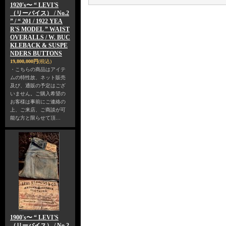
1920's〜 “ LEVI'S
（リーバイス） / No.2
” / “ 201 / 1922 YEA
R'S MODEL ” WAIST
OVERALLS / W. BUC
KLEBACK & SUSPE
NDERS BUTTONS
19,800,000円
(税込)
・こちらの商品はアイテ
ムの特性故、ネット販売
及び、通販の予定はござ
いません。ご購入希望の
お客様は事前にご連絡の
上、ご来店、ご商談が可
能な方と限らせて頂…
1900's〜 “ LEVI'S
（リーバイス） / No.2