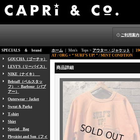
ご利用案内
SPECIALS ＆ brand
ホーム
｜ Men's Tops >
アウター・ジャケット
｜
1
AT / ORG × “ SURF'S UP! ” / MINT CONDTION
GOUCHA（ゴーチャ）
LEVI’S（リーバイス）
商品詳細
NIKE（ナイキ）
Belstaff（ベルスタッ
フ） ・ Barbour（バブ
アー）
Outerwear・Jacket
Sweat & Parka
T-shirt
Shirt
Special Bag
Physicist and Son（フィ