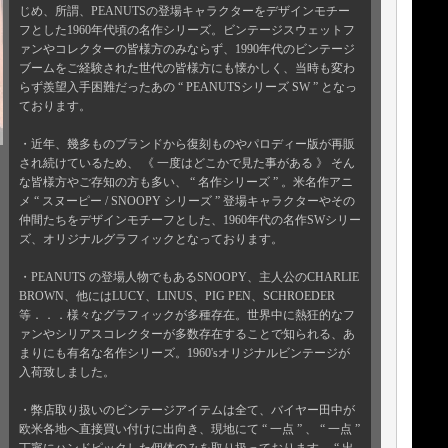
じめ、所謂、PEANUTSの登場キャラクターをデザインモチー
フとした1960年代頃の名作シリーズ。ビンテージスウェットフ
ァンやコレクターの皆様方のみならず、1990年代のビンテージ
ブームをご経験された世代の皆様方にも懐かしく、当時も変わ
らず羨望入手困難だったあの “ PEANUTSシリーズ SW ” となっ
ております。
・近年、幾多ものブランドから復刻ものやパロディー版が再販
され続けているため、 《 一度はどこかで見た事がある 》 そん
な皆様方やご存知の方も多い、 “ 名作シリーズ ” 。米名作アニ
メ “ スヌーピー / SNOOPY シリーズ ” 登場キャラクターやその
仲間たちをデザインモチーフとした、1960年代の名作SWシリー
ズ、オリジナルグラフィックとなっております。
・PEANUTS の登場人物でもあるSNOOPY、主人公のCHARLIE
BROWN、他にはLUCY、LINUS、PIG PEN、SCHROEDER
等．．．様々なグラフィックが多種存在。世界中に熱狂的なフ
ァンやシリアスコレクターが多数存在することで知られる、あ
まりにも有名な名作シリーズ。1960'sオリジナルビンテージが
入荷致しました。
・弊店取り扱いのビンテージアイテムは全て、バイヤー田中が
欧米各地へ直接買い付けに出向き、現地にて “ 一点 ” 、 “ 一点 ”