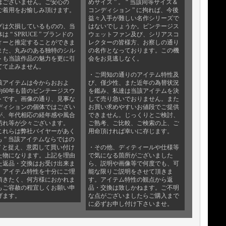
はございません。ご安心の
めサイズ ” 。 “ 当該同等サイズ＆
ご着用をお愉しみ頂けます。
コンディション ” に拘れば、今後
益々入手が難しい名作シリーズで
グは欠損しているものの、当
はないでしょうか。ビンテージス
は “ SPRUCE ” ブランドの
ウェットファン及び、シリアスコ
ィーと推定することができま
レクターの皆様方、お察しの通り
また、丸みのある独特のシル
の名作となっております。この機
トも当該作品の魅力を更に引
会をお見逃しなく。
てて止みません。
・ご周知の通りのアイテム特性及
該アイテムは今からおおよ
び、僅少性、また近年の為替状況
約60年も昔のビンテージスウ
を鑑み、私達は当該アイテムを決
トです。画像の通り、見事な
して売り急いでおりません。また
ディションの個体ではござい
お買い求めやすいお値段でご提供
が、年代相応の経年感や風合
できません。じっくりとご検討、
汚れ等が少々ございます。
ご熟考、ご比較、ご検索の上、ご
これらは弊社バイヤーがあく
用命頂ければ幸いに存じます。
も “ 当該アイテムならではの
 ” と捉え、意図して買い付け
・その他、ディティールや仕様等
た物になります。上記を理由
で気になる箇所がございました
た返品・交換はお受け出来ま
ら、説明や画像等で何度でも、可
。アイテム特性を十分にご理
能な限りご説明をさせて頂きま
頂きたく、何方様におかれま
す。アイテム特性の観点から返
もご容赦の程宜しくお願い申
品・交換は致しかねます。ご不明
げます。
な点がございましたらご購入まで
に必ずお申し付け下さいませ。