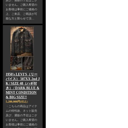
及び、通販の予定はござ
いません。ご購入希望の
お客様は事前にご連絡の
上、ご来店、ご商談が可
能な方と限らせて頂…
1950's LEVI'S（リー
バイス） 507XX 2nd J
K / SIZE 48（ハギ付
き） / DARK BLUE &
MINT CONDITION
& BIG SIZE!!
5,280,000円
(税込)
・こちらの商品はアイテ
ムの特性故、ネット販売
及び、通販の予定はござ
いません。ご購入希望の
お客様は事前にご連絡の