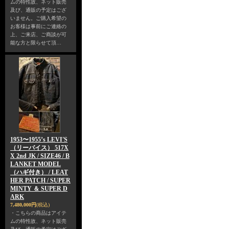
ムの特性故、ネット販売
及び、通販の予定はござ
いません。ご購入希望の
お客様は事前にご連絡の
上、ご来店、ご商談が可
能な方と限らせて頂…
1953〜1955’s LEVI'S
（リーバイス） 517X
X 2nd JK / SIZE46 / B
LANKET MODEL
（ハギ付き） / LEAT
HER PATCH / SUPER
MINTY ＆ SUPER D
ARK
7,480,000円
(税込)
・こちらの商品はアイテ
ムの特性故、ネット販売