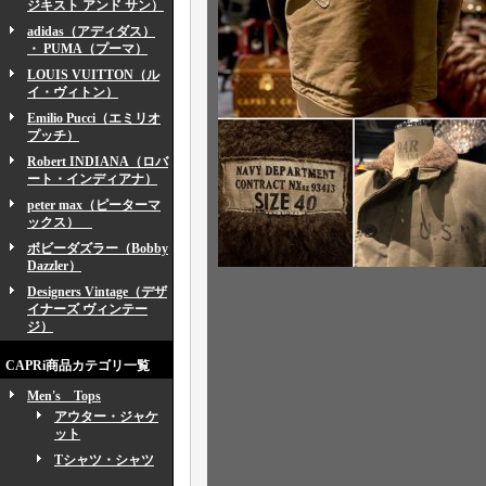
ジキスト アンド サン）
adidas（アディダス）
・ PUMA（プーマ）
LOUIS VUITTON（ル
イ・ヴィトン）
Emilio Pucci（エミリオ
プッチ）
Robert INDIANA（ロバ
ート・インディアナ）
peter max（ピーターマ
ックス）
ボビーダズラー（Bobby
Dazzler）
Designers Vintage（デザ
イナーズ ヴィンテー
ジ）
CAPRi商品カテゴリ一覧
Men's Tops
アウター・ジャケ
ット
Tシャツ・シャツ