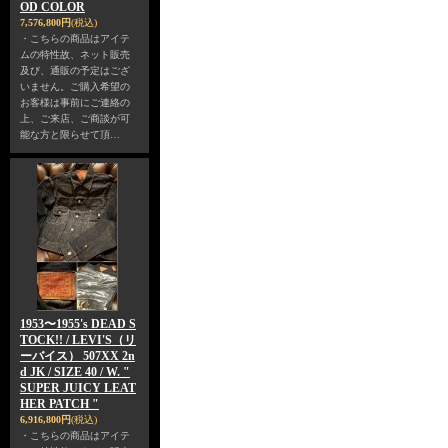
OD COLOR
7,576,800円
(税込)
・こちらの商品はアイテ
ムの特性故、ネット販売
及び、通販の予定はござ
いません。ご購入希望の
お客様は事前にご連絡の
上、ご来店、ご商談が可
能な方と限らせて頂…
1953〜1955's DEAD S
TOCK!! / LEVI'S（リ
ーバイス） 507XX 2n
d JK / SIZE 40 / W. "
SUPER JUICY LEAT
HER PATCH "
6,916,800円
(税込)
・こちらの商品はアイテ