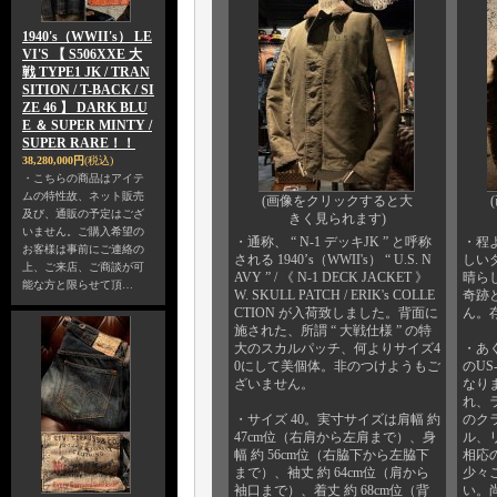
1940's（WWII's） LE
VI'S 【 S506XXE 大
戦 TYPE1 JK / TRAN
SITION / T-BACK / SI
ZE 46 】 DARK BLU
E ＆ SUPER MINTY /
SUPER RARE！！
38,280,000円
(税込)
・こちらの商品はアイテ
ムの特性故、ネット販売
(画像をクリックすると大
及び、通販の予定はござ
きく見られます)
いません。ご購入希望の
・通称、 “ N-1 デッキJK ” と呼称
・程
お客様は事前にご連絡の
される 1940’s（WWII's） “ U.S. N
しい
上、ご来店、ご商談が可
AVY ” / 《 N-1 DECK JACKET 》
晴ら
能な方と限らせて頂…
W. SKULL PATCH / ERIK's COLLE
奇跡
CTION が入荷致しました。背面に
ん。
施された、所謂 “ 大戦仕様 ” の特
大のスカルパッチ、何よりサイズ4
・あ
0にして美個体。非のつけようもご
のUS
ざいません。
なり
れ、
・サイズ 40。実寸サイズは肩幅 約
のク
47cm位（右肩から左肩まで）、身
ル、
幅 約 56cm位（右脇下から左脇下
相応
まで）、袖丈 約 64cm位（肩から
少々
袖口まで）、着丈 約 68cm位（背
い。