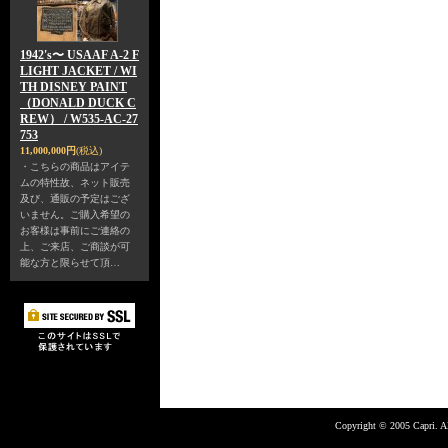
1942's〜 USAAF A-2 F
LIGHT JACKET / WI
TH DISNEY PAINT
（DONALD DUCK C
REW） / W535-AC-27
753
11,000,000円
(税込)
・こちらの商品はアイテ
ムの特性故、ネット販売
及び、通販の予定はござ
いません。ご購入希望の
お客様は事前にご連絡の
上、ご来店、ご商談が可
能な方と限らせて頂…
Copyright © 2005 Capri. Al