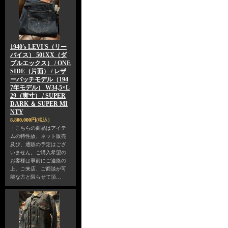
1940's LEVI'S（リー
バイス） 501XX（ダ
ブルエックス） / ONE
SIDE（片面） / レザ
ーパッチモデル（194
7年モデル） W34,5×L
29（実寸） / SUPER
DARK ＆ SUPER MI
NTY
8,800,000円
(税込)
・こちらの商品はアイテ
ムの特性故、ネット販売
及び、通販の予定はござ
いません。ご購入希望の
お客様は事前にご連絡の
上、ご来店、ご商談が可
能な方と限らせて頂…