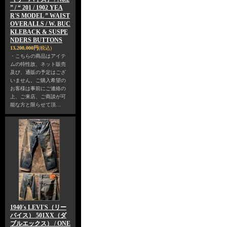
” / “ 201 / 1902 YEA
R'S MODEL ” WAIST
OVERALLS / W. BUC
KLEBACK & SUSPE
NDERS BUTTONS
13,200,000円
(税込)
・こちらの商品はアイテ
ムの特性故、ネット販売
及び、通販の予定はござ
いません。ご購入希望の
お客様は事前にご連絡の
上、ご来店、ご商談が可
能な方と限らせて頂…
1940's LEVI'S（リー
バイス） 501XX（ダ
ブルエックス） / ONE