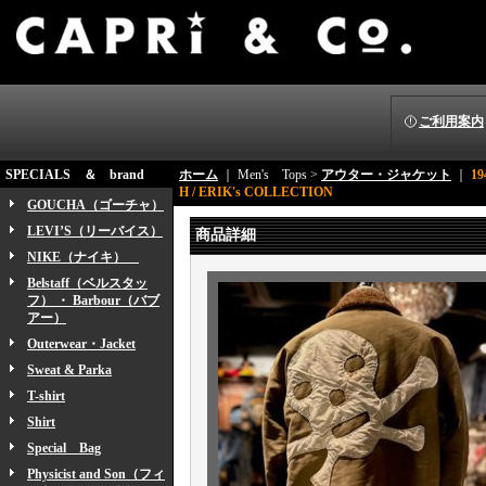
ご利用案内
SPECIALS ＆ brand
ホーム
｜ Men's Tops >
アウター・ジャケット
｜
19
H / ERIK's COLLECTION
GOUCHA（ゴーチャ）
LEVI’S（リーバイス）
商品詳細
NIKE（ナイキ）
Belstaff（ベルスタッ
フ） ・ Barbour（バブ
アー）
Outerwear・Jacket
Sweat & Parka
T-shirt
Shirt
Special Bag
Physicist and Son（フィ