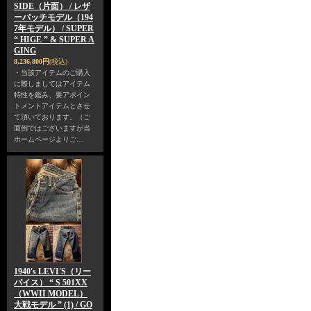
SIDE（片面） / レザ
ーパッチモデル（194
7年モデル） / SUPER
“ HIGE ” & SUPER A
GING
8,236,800円
(税込)
・当該アイテムのご購入
に際しましてはアイテム
特性を鑑み、要アポイン
トメントアイテムとさせ
て頂いております。（ご
面倒ではございますが当
ホームページよりご…
1940's LEVI'S（リー
バイス） “ S 501XX
（WWII MODEL）
大戦モデル ” (1) / GO