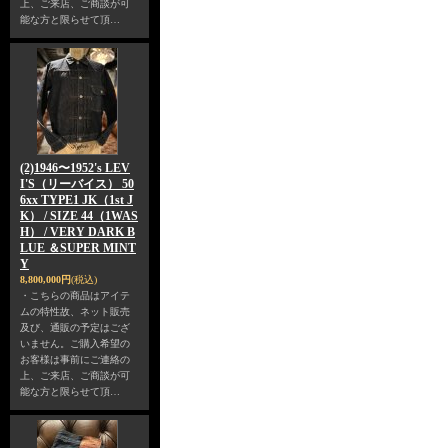
上、ご来店、ご商談が可
能な方と限らせて頂…
(2)1946〜1952's LEV
I'S（リーバイス） 50
6xx TYPE1 JK（1st J
K） / SIZE 44（1WAS
H） / VERY DARK B
LUE ＆SUPER MINT
Y
8,800,000円
(税込)
・こちらの商品はアイテ
ムの特性故、ネット販売
及び、通販の予定はござ
いません。ご購入希望の
お客様は事前にご連絡の
上、ご来店、ご商談が可
能な方と限らせて頂…