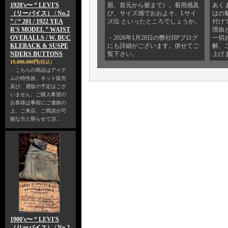
1920's〜 “ LEVI'S
面、首元から裾まで）。着用感及
あく
（リーバイス） / No.2
び、サイズ感でおおよそ、Lサイ
はの
” / “ 201 / 1922 YEA
ズ位 といったところでしょうか。
付け
R'S MODEL ” WAIST
理由
OVERALLS / W. BUC
・2026年1月28日の弊社HPブログ
一切
KLEBACK & SUSPE
にも詳細がございます。併せてご
解、
NDERS BUTTONS
覧下さい。
上げ
19,800,000円
(税込)
・こちらの商品はアイテ
ムの特性故、ネット販売
及び、通販の予定はござ
いません。ご購入希望の
お客様は事前にご連絡の
上、ご来店、ご商談が可
能な方と限らせて頂…
1900's〜 “ LEVI'S
（リーバイス） / No.2