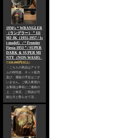
1950's “ WRANGLER
（ラングラー） ” 111
MJ JK（1951-1957 / 1s
t model） / “ Frontier
Fiesta 1953 ” / SUPER
DARK ＆ SUPER MI
NTY（NON-WASH）
7,920,000円
(税込)
・こちらの商品はアイテ
ムの特性故、ネット販売
及び、通販の予定はござ
いません。ご購入希望の
お客様は事前にご連絡の
上、ご来店、ご商談が可
能な方と限らせて頂…