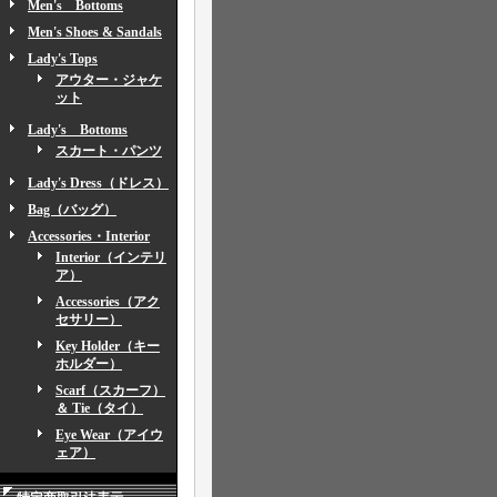
Men's Bottoms
Men's Shoes & Sandals
Lady's Tops
アウター・ジャケ
ット
Lady's Bottoms
スカート・パンツ
Lady's Dress（ドレス）
Bag（バッグ）
Accessories・Interior
Interior（インテリ
ア）
Accessories（アク
セサリー）
Key Holder（キー
ホルダー）
Scarf（スカーフ）
＆ Tie（タイ）
Eye Wear（アイウ
ェア）