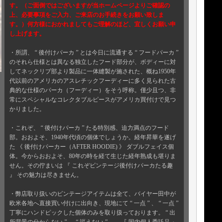
す。（ご面倒ではございますが当ホームページよりご確認の
上、必要事項をご入力、ご来店のお手続きをお願い致しま
す。）何方様におかれましてもご理解のほど、宜しくお願い申
し上げます。
・所謂、 “ 後付けパーカ ” とは今日に流通する “ フードパーカ ”
のそれら仕様とは異なる独立したフード部分が、ボディーに対
してネックリブ部より製品に一体縫製が施された、概ね1950年
代以前のアメリカのアスレチックフーディーに多く見られた古
典的な仕様のパーカ（フーディー）をそう呼称。僅少且つ、非
常にスペシャルなコレクタブルピースがアメリカ買付けで見つ
かりました。
・これぞ、 “ 後付けパーカ ” たる特別感、迫力満点のフード
部。おおよそ、1940年代頃の個体でしょうか。経年昇華を遂げ
た 《 後付けパーカー（AFTER HOODIE) 》 ダブルフェイス個
体。今からおおよそ、80年の時を経て生じた経年熟成も堪りま
せん。その佇まいは 『 これぞビンテージ後付けパーカたる趣
』 その魅力は尽きません。
・弊店取り扱いのビンテージアイテムは全て、バイヤー田中が
欧米各地へ直接買い付けに出向き、現地にて “ 一点 ” 、 “ 一点 ”
丁寧にハンドピックした個体のみを取り扱っております。 “ 出