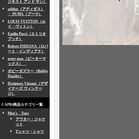
ジキスト アンド サン）
adidas（アディダス）
・ PUMA（プーマ）
LOUIS VUITTON（ル
イ・ヴィトン）
Emilio Pucci（エミリオ
プッチ）
Robert INDIANA（ロバ
ート・インディアナ）
peter max（ピーターマ
ックス）
ボビーダズラー（Bobby
Dazzler）
Designers Vintage（デザ
イナーズ ヴィンテー
ジ）
CAPRi商品カテゴリ一覧
Men's Tops
アウター・ジャケ
ット
Tシャツ・シャツ