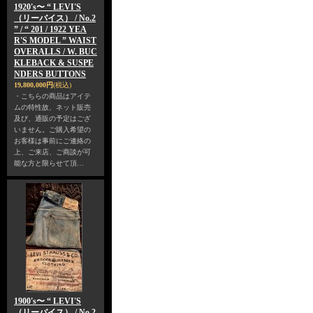
1920's〜 “ LEVI'S
（リーバイス） / No.2
” / “ 201 / 1922 YEA
R'S MODEL ” WAIST
OVERALLS / W. BUC
KLEBACK & SUSPE
NDERS BUTTONS
19,800,000円
(税込)
・こちらの商品はアイテ
ムの特性故、ネット販売
及び、通販の予定はござ
いません。ご購入希望の
お客様は事前にご連絡の
上、ご来店、ご商談が可
能な方と限らせて頂…
1900's〜 “ LEVI'S
（リーバイス） / No.2