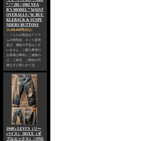
” / “ 201 / 1902 YEA
R'S MODEL ” WAIST
OVERALLS / W. BUC
KLEBACK & SUSPE
NDERS BUTTONS
13,200,000円
(税込)
・こちらの商品はアイテ
ムの特性故、ネット販売
及び、通販の予定はござ
いません。ご購入希望の
お客様は事前にご連絡の
上、ご来店、ご商談が可
能な方と限らせて頂…
1940's LEVI'S（リー
バイス） 501XX（ダ
ブルエックス） / ONE