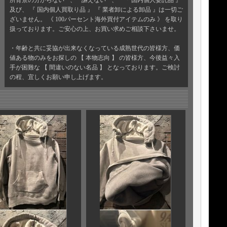
所背景の分からない ” 、 “ 謳えない ” 、 『 国内個人委託品 』
及び、 『 国内個人買取り品 』 『 業者卸による卸品 』は一切ご
ざいません。 《 100パーセント海外買付アイテムのみ 》 を取り
扱っております。ご安心の上、お買い求めご相談下さいませ。
・年齢と共に妥協が出来なくなっている成熟世代の皆様方、価
値ある物のみをお探しの 【 本物志向 】 の皆様方、今後益々入
手が困難な 【 間違いのない名品 】 となっております。ご検討
の程、宜しくお願い申し上げます。