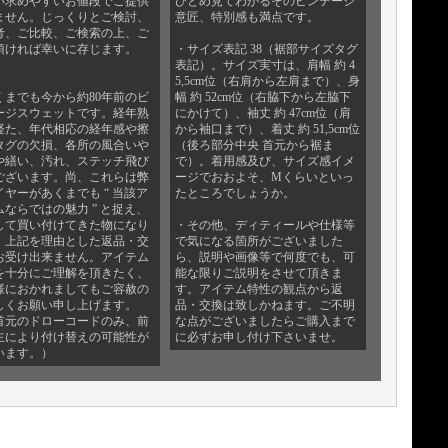
い求めやすいお値段でご提供
ひとめ見てわかるそのビンテージ
ません。じっくりとご検討、
意匠、特別感も満点です。
考、ご比較、ご検索の上、ご
頂ければ幸いに存じます。
・サイズ表記 38（裾部サイズタグ
表記）。サイズ実寸は、肩幅 約 4
5,5cm位（右肩から左肩まで）、身
くまでも今から約80年前のビ
幅 約 52cm位（右脇下から左脇下
ージスウェットです。経年熟
にかけて）、袖丈 約 47cm位（肩
経た、年代相応の経年感や擦
から袖口まで）、着丈 約 51,5cm位
タグの欠損、各所の風合いや
（後ろ部分中央 首元から裾ま
や繕い、汚れ、ステッチ飛び
で）。着用感及び、サイズ感イメ
ございます。尚、これらは弊
ージでおおよそ、Mくらいといっ
イヤーがあくまでも “ 当該ア
たところでしょうか。
ムならではの魅力 ” と捉え、
して買い付けてきた物になり
・その他、ディティールや仕様等
。上記を理由とした返品・交
で気になる箇所がございました
お受け出来ません。アイテム
ら、説明や画像等で何度でも、可
を十分にご理解を頂きたく、
能な限りご説明をさせて頂きま
様におかれましてもご容赦の
す。アイテム特性の観点から返
しくお願い申し上げます。
品・交換は致しかねます。ご不明
首元のドローコードのみ、前
な点がございましたらご購入まで
主により付け替えの可能性が
に必ずお申し付け下さいませ。
います。）