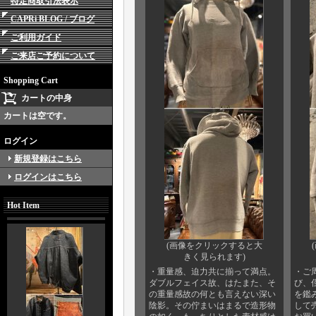
特定商取引法表示
CAPRi BLOG / ブログ
ご利用ガイド
ご来店ご予約について
Shopping Cart
カートの中身
カートは空です。
ログイン
新規登録はこちら
ログインはこちら
Hot Item
(画像をクリックすると大
きく見られます)
・重量感、迫力共に揃って満点。
・ご
ダブルフェイス故、はたまた、そ
び、
の重量感故の何とも言えない深い
を鑑
陰影。その佇まいはまるで造形物
して