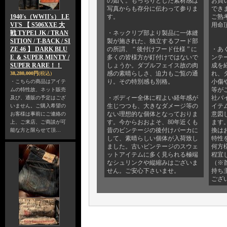
の如く。もっちりとした素材感は
お買
写真からも存分に伝わって参りま
でき
1940's（WWII's） LE
す。
ご熟
VI'S 【 S506XXE 大
用命
戦 TYPE1 JK / TRAN
・ネックリブ部より製品に一体縫
SITION / T-BACK / SI
製が施された、独立するフード部
ZE 46 】 DARK BLU
の所謂、 “ 後付けフード仕様 ” に
・あ
E ＆ SUPER MINTY /
多くの皆様方が釘付けではないで
ンテ
SUPER RARE！！
しょうか。ダブルフェイス故の肉
成を
感の素晴らしさ、迫力もご覧の通
れ、
38,280,000円
(税込)
り。その特別感も別格。
小傷
・こちらの商品はアイテ
等が
ムの特性故、ネット販売
・ボディー全体に程よい経年感が
社バ
及び、通販の予定はござ
生じつつも、大きなダメージ等の
イテ
いません。ご購入希望の
ない理想的な個体となっておりま
意図
お客様は事前にご連絡の
す。今からおおよそ、80年近くも
ます
上、ご来店、ご商談が可
昔のビンテージの後付けパーカに
換は
能な方と限らせて頂…
して、素晴らしい個体が入荷致し
特性
ました。古いビンテージのスウェ
何方
ットアイテムに多く見られる極端
程宜
なシュリンクや縦縮みはございま
（※
せん。ご安心下さいませ。
持ち
ござ