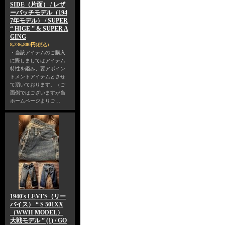
SIDE（片面） / レザ
ーパッチモデル（194
7年モデル） / SUPER
“ HIGE ” & SUPER A
GING
8,236,800円
(税込)
・当該アイテムのご購入
に際しましてはアイテム
特性を鑑み、要アポイン
トメントアイテムとさせ
て頂いております。（ご
面倒ではございますが当
ホームページよりご…
1940's LEVI'S（リー
バイス） “ S 501XX
（WWII MODEL）
大戦モデル ” (1) / GO