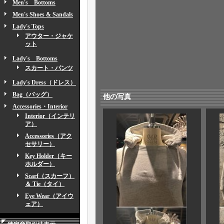
Men's Bottoms
Men's Shoes & Sandals
Lady's Tops
アウター・ジャケ
ット
Lady's Bottoms
スカート・パンツ
Lady's Dress（ドレス）
Bag（バッグ）
他の写真
Accessories・Interior
Interior（インテリ
ア）
Accessories（アク
セサリー）
Key Holder（キー
ホルダー）
Scarf（スカーフ）
＆ Tie（タイ）
Eye Wear（アイウ
ェア）