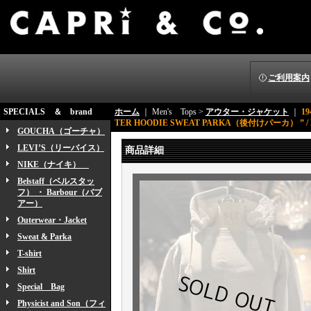
ご利用案内
SPECIALS ＆ brand
ホーム
｜ Men's Tops >
アウター・ジャケット
｜
1
TER HOODIE SWEAT PARKA（後付けパーカ） ” / 
GOUCHA（ゴーチャ）
LEVI’S（リーバイス）
商品詳細
NIKE（ナイキ）
Belstaff（ベルスタッ
フ） ・ Barbour（バブ
アー）
Outerwear・Jacket
Sweat & Parka
T-shirt
Shirt
Special Bag
Physicist and Son（フィ