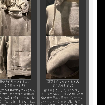
(画像をクリックすると大
(画像をクリックすると大
きく見られます)
きく見られます)
周知の通りのアイテム特性及
・雰囲気よく、またバランスよ
僅少性、また近年の為替状況
く、何とも味わい深い表情へと熟
み、私達は当該アイテムを決
成と経年昇華を重ねたビンテージ
売り急いでおりません。また
のフーディーはまさに唯一無二。