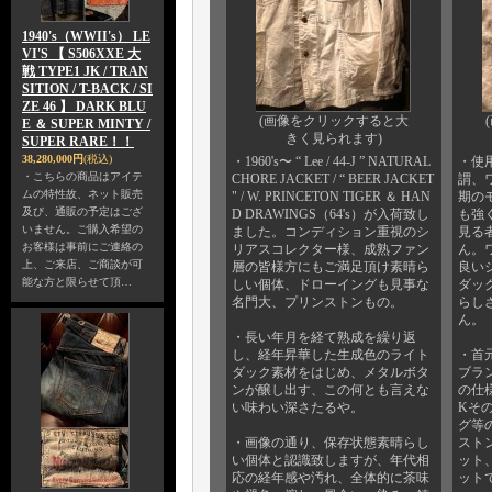
1940's（WWII's） LE
VI'S 【 S506XXE 大
戦 TYPE1 JK / TRAN
SITION / T-BACK / SI
ZE 46 】 DARK BLU
(画像をクリックすると大
E ＆ SUPER MINTY /
きく見られます)
SUPER RARE！！
38,280,000円
(税込)
・1960's〜 “ Lee / 44-J ” NATURAL
・使用J
・こちらの商品はアイテ
CHORE JACKET / “ BEER JACKET
謂、
ムの特性故、ネット販売
" / W. PRINCETON TIGER ＆ HAN
期の
及び、通販の予定はござ
D DRAWINGS（64's）が入荷致し
も強
いません。ご購入希望の
ました。コンディション重視のシ
見る
お客様は事前にご連絡の
リアスコレクター様、成熟ファン
ん。
上、ご来店、ご商談が可
層の皆様方にもご満足頂け素晴ら
良い
能な方と限らせて頂…
しい個体、ドローイングも見事な
ダッ
名門大、プリンストンもの。
らし
ん。
・長い年月を経て熟成を繰り返
し、経年昇華した生成色のライト
・首元
ダック素材をはじめ、メタルボタ
ブラ
ンが醸し出す、この何とも言えな
の仕
い味わい深さたるや。
Kそ
グ等
・画像の通り、保存状態素晴らし
スト
い個体と認識致しますが、年代相
ット
応の経年感や汚れ、全体的に茶味
ット