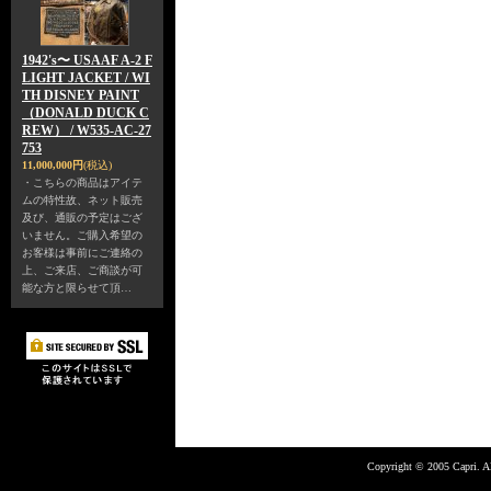
1942's〜 USAAF A-2 F
LIGHT JACKET / WI
TH DISNEY PAINT
（DONALD DUCK C
REW） / W535-AC-27
753
11,000,000円
(税込)
・こちらの商品はアイテ
ムの特性故、ネット販売
及び、通販の予定はござ
いません。ご購入希望の
お客様は事前にご連絡の
上、ご来店、ご商談が可
能な方と限らせて頂…
Copyright © 2005 Capri. Al