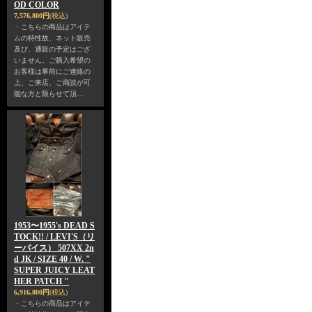
OD COLOR
7,576,800円
(税込)
・こちらの商品はアイテ
ムの特性故、ネット販売
及び、通販の予定はござ
いません。ご購入希望の
お客様は事前にご連絡の
上、ご来店、ご商談が可
能な方と限らせて頂…
1953〜1955's DEAD S
TOCK!! / LEVI'S（リ
ーバイス） 507XX 2n
d JK / SIZE 40 / W. "
SUPER JUICY LEAT
HER PATCH "
6,916,800円
(税込)
・こちらの商品はアイテ