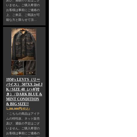
及び、通販の予定はござ
いません。ご購入希望の
お客様は事前にご連絡の
上、ご来店、ご商談が可
能な方と限らせて頂…
1950's LEVI'S（リー
バイス） 507XX 2nd J
K / SIZE 48（ハギ付
き） / DARK BLUE &
MINT CONDITION
& BIG SIZE!!
5,280,000円
(税込)
・こちらの商品はアイテ
ムの特性故、ネット販売
及び、通販の予定はござ
いません。ご購入希望の
お客様は事前にご連絡の