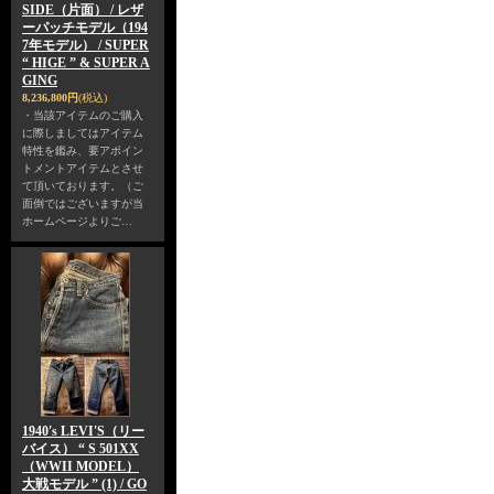
SIDE（片面） / レザ
ーパッチモデル（194
7年モデル） / SUPER
“ HIGE ” & SUPER A
GING
8,236,800円
(税込)
・当該アイテムのご購入
に際しましてはアイテム
特性を鑑み、要アポイン
トメントアイテムとさせ
て頂いております。（ご
面倒ではございますが当
ホームページよりご…
1940's LEVI'S（リー
バイス） “ S 501XX
（WWII MODEL）
大戦モデル ” (1) / GO