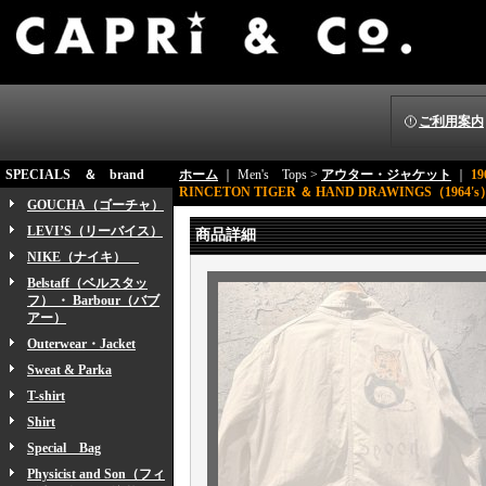
ご利用案内
SPECIALS ＆ brand
ホーム
｜ Men's Tops >
アウター・ジャケット
｜
19
RINCETON TIGER ＆ HAND DRAWINGS（1964's
GOUCHA（ゴーチャ）
LEVI’S（リーバイス）
商品詳細
NIKE（ナイキ）
Belstaff（ベルスタッ
フ） ・ Barbour（バブ
アー）
Outerwear・Jacket
Sweat & Parka
T-shirt
Shirt
Special Bag
Physicist and Son（フィ