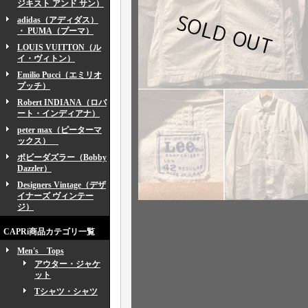
ジキスト アンド サン）
adidas（アディダス）
・ PUMA（プーマ）
LOUIS VUITTON（ル
イ・ヴィトン）
Emilio Pucci（エミリオ
プッチ）
Robert INDIANA（ロバ
ート・インディアナ）
peter max（ピーターマ
ックス）
ボビーダズラー（Bobby
Dazzler）
Designers Vintage（デザ
イナーズ ヴィンテー
ジ）
CAPRi商品カテゴリ一覧
Men's Tops
アウター・ジャケ
ット
Tシャツ・シャツ