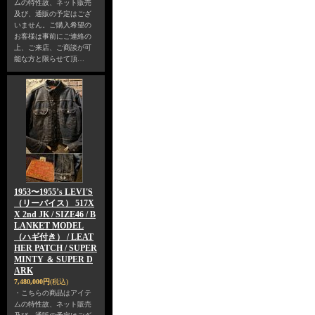
ムの特性故、ネット販売
及び、通販の予定はござ
いません。ご購入希望の
お客様は事前にご連絡の
上、ご来店、ご商談が可
能な方と限らせて頂…
1953〜1955’s LEVI'S
（リーバイス） 517X
X 2nd JK / SIZE46 / B
LANKET MODEL
（ハギ付き） / LEAT
HER PATCH / SUPER
MINTY ＆ SUPER D
ARK
7,480,000円
(税込)
・こちらの商品はアイテ
ムの特性故、ネット販売