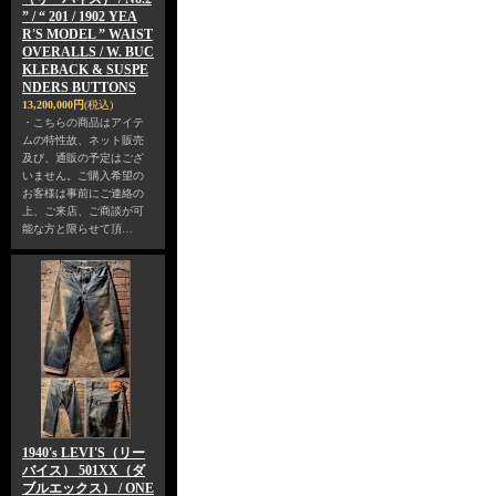
” / “ 201 / 1902 YEA
R'S MODEL ” WAIST
OVERALLS / W. BUC
KLEBACK & SUSPE
NDERS BUTTONS
13,200,000円
(税込)
・こちらの商品はアイテ
ムの特性故、ネット販売
及び、通販の予定はござ
いません。ご購入希望の
お客様は事前にご連絡の
上、ご来店、ご商談が可
能な方と限らせて頂…
1940's LEVI'S（リー
バイス） 501XX（ダ
ブルエックス） / ONE