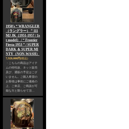
1950's “ WRANGLER
（ラングラー） ” 111
MJ JK（1951-1957 / 1s
t model） / “ Frontier
Fiesta 1953 ” / SUPER
DARK ＆ SUPER MI
NTY（NON-WASH）
7,920,000円
(税込)
・こちらの商品はアイテ
ムの特性故、ネット販売
及び、通販の予定はござ
いません。ご購入希望の
お客様は事前にご連絡の
上、ご来店、ご商談が可
能な方と限らせて頂…