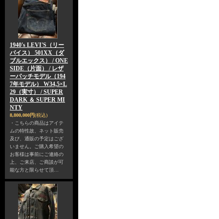
1940's LEVI'S（リー
バイス） 501XX（ダ
ブルエックス） / ONE
SIDE（片面） / レザ
ーパッチモデル（194
7年モデル） W34,5×L
29（実寸） / SUPER
DARK ＆ SUPER MI
NTY
8,800,000円
(税込)
・こちらの商品はアイテ
ムの特性故、ネット販売
及び、通販の予定はござ
いません。ご購入希望の
お客様は事前にご連絡の
上、ご来店、ご商談が可
能な方と限らせて頂…