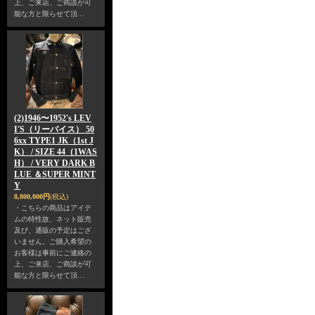
上、ご来店、ご商談が可
能な方と限らせて頂…
(2)1946〜1952's LEV
I'S（リーバイス） 50
6xx TYPE1 JK（1st J
K） / SIZE 44（1WAS
H） / VERY DARK B
LUE ＆SUPER MINT
Y
8,800,000円
(税込)
・こちらの商品はアイテ
ムの特性故、ネット販売
及び、通販の予定はござ
いません。ご購入希望の
お客様は事前にご連絡の
上、ご来店、ご商談が可
能な方と限らせて頂…