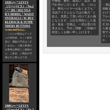
や褪色、擦れ、風合い、染み、錆
1920's〜 “ LEVI'S
汚れ等がございます。尚、これら
・表
（リーバイス） / No.2
は、弊社バイヤーがあくまでも “
肩幅 
” / “ 201 / 1922 YEA
当該アイテムならではの魅力 ” と
かけて
R'S MODEL ” WAIST
捉え、意図して買い付けてきた物
下か
OVERALLS / W. BUC
になります。上記を理由とした返
63,
KLEBACK & SUSPE
品・返金・交換は、一切お受け出
丈 約
NDERS BUTTONS
来ません。予めご理解、ご容赦の
ら裾
19,800,000円
(税込)
程宜しくお願い申し上げます。
実寸
・こちらの商品はアイテ
ズく
ムの特性故、ネット販売
か。
及び、通販の予定はござ
いません。ご購入希望の
お客様は事前にご連絡の
上、ご来店、ご商談が可
能な方と限らせて頂…
1900's〜 “ LEVI'S
（リーバイス） / No.2