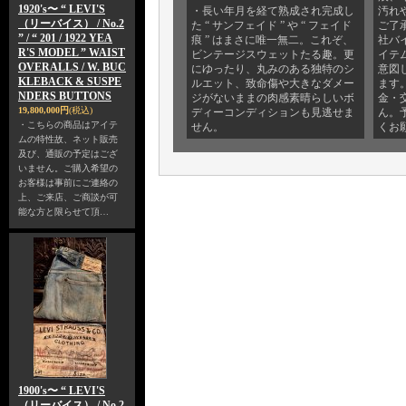
1920's〜 “ LEVI'S
・長い年月を経て熟成され完成し
汚れ
（リーバイス） / No.2
た “ サンフェイド ” や “ フェイド
ご了
” / “ 201 / 1922 YEA
痕 ” はまさに唯一無二。これぞ、
社バ
R'S MODEL ” WAIST
ビンテージスウェットたる趣。更
イテ
OVERALLS / W. BUC
にゆったり、丸みのある独特のシ
意図
KLEBACK & SUSPE
ルエット、致命傷や大きなダメー
ます
NDERS BUTTONS
ジがないままの肉感素晴らしいボ
金・
19,800,000円
(税込)
ディーコンディションも見逃せま
ん。
・こちらの商品はアイテ
せん。
くお
ムの特性故、ネット販売
及び、通販の予定はござ
いません。ご購入希望の
お客様は事前にご連絡の
上、ご来店、ご商談が可
能な方と限らせて頂…
1900's〜 “ LEVI'S
（リーバイス） / No.2