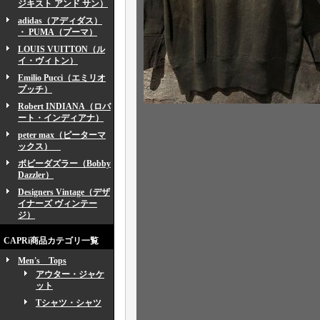
ジキスト アンド サン）
adidas（アディダス）
・ PUMA（プーマ）
LOUIS VUITTON（ル
イ・ヴィトン）
Emilio Pucci（エミリオ
プッチ）
Robert INDIANA（ロバ
ート・インディアナ）
peter max（ピーターマ
ックス）
ボビーダズラー（Bobby
Dazzler）
Designers Vintage（デザ
イナーズ ヴィンテー
ジ）
CAPRi商品カテゴリ一覧
Men's Tops
アウター・ジャケ
ット
Tシャツ・シャツ