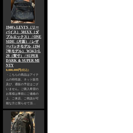
1940's LEVI'S（リー
バイス） 501XX（ダ
ブルエックス） / ONE
SIDE（片面） / レザ
ーパッチモデル（194
7年モデル） W34,5×L
29（実寸） / SUPER
DARK ＆ SUPER MI
NTY
8,800,000円
(税込)
・こちらの商品はアイテ
ムの特性故、ネット販売
及び、通販の予定はござ
いません。ご購入希望の
お客様は事前にご連絡の
上、ご来店、ご商談が可
能な方と限らせて頂…