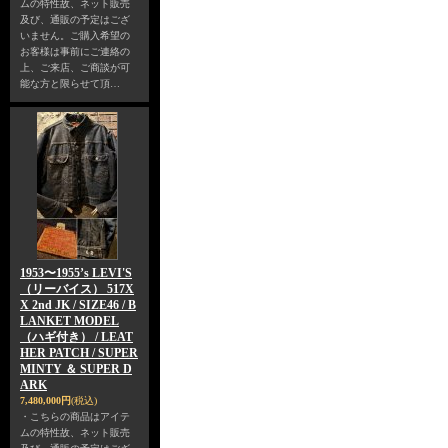
ムの特性故、ネット販売
及び、通販の予定はござ
いません。ご購入希望の
お客様は事前にご連絡の
上、ご来店、ご商談が可
能な方と限らせて頂…
1953〜1955’s LEVI'S
（リーバイス） 517X
X 2nd JK / SIZE46 / B
LANKET MODEL
（ハギ付き） / LEAT
HER PATCH / SUPER
MINTY ＆ SUPER D
ARK
7,480,000円
(税込)
・こちらの商品はアイテ
ムの特性故、ネット販売