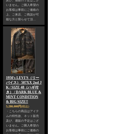
及び、通販の予定はござ
いません。ご購入希望の
お客様は事前にご連絡の
上、ご来店、ご商談が可
能な方と限らせて頂…
1950's LEVI'S（リー
バイス） 507XX 2nd J
K / SIZE 48（ハギ付
き） / DARK BLUE &
MINT CONDITION
& BIG SIZE!!
5,280,000円
(税込)
・こちらの商品はアイテ
ムの特性故、ネット販売
及び、通販の予定はござ
いません。ご購入希望の
お客様は事前にご連絡の