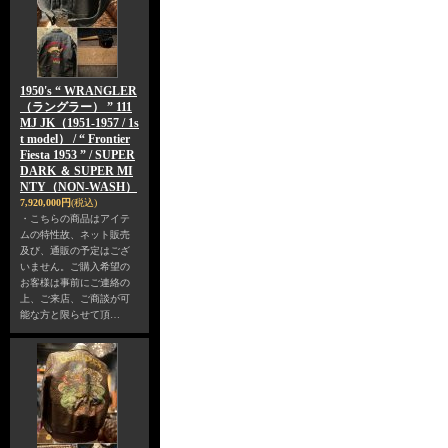
1950's “ WRANGLER
（ラングラー） ” 111
MJ JK（1951-1957 / 1s
t model） / “ Frontier
Fiesta 1953 ” / SUPER
DARK ＆ SUPER MI
NTY（NON-WASH）
7,920,000円
(税込)
・こちらの商品はアイテ
ムの特性故、ネット販売
及び、通販の予定はござ
いません。ご購入希望の
お客様は事前にご連絡の
上、ご来店、ご商談が可
能な方と限らせて頂…