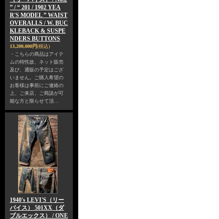
” / “ 201 / 1902 YEA
R'S MODEL ” WAIST
OVERALLS / W. BUC
KLEBACK & SUSPE
NDERS BUTTONS
13,200,000円
(税込)
・こちらの商品はアイテ
ムの特性故、ネット販売
及び、通販の予定はござ
いません。ご購入希望の
お客様は事前にご連絡の
上、ご来店、ご商談が可
能な方と限らせて頂…
1940's LEVI'S（リー
バイス） 501XX（ダ
ブルエックス） / ONE