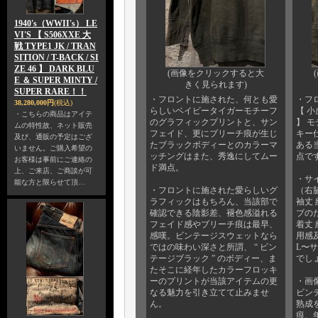
1940's（WWII's） LE
VI'S 【 S506XXE 大
戦 TYPE1 JK / TRAN
SITION / T-BACK / SI
ZE 46 】 DARK BLU
(画像をクリックすると大
E ＆ SUPER MINTY /
きく見られます)
SUPER RARE！！
・フロントに施された、何とも愛
・フ
38,280,000円
(税込)
らしいベイビータイガーモチーフ
【 
・こちらの商品はアイテ
のグラフィックプリントと、サン
】 
ムの特性故、ネット販売
フェイド、更にブリーチ痕が生じ
キー
及び、通販の予定はござ
たブラックボディーとのカラーマ
ある
いません。ご購入希望の
ッチングはまた、秀逸にしてムー
点で
お客様は事前にご連絡の
ド満点。
上、ご来店、ご商談が可
・サイ
能な方と限らせて頂…
・フロントに施された愛らしいグ
（右
ラフィックはもちろん、当該部で
袖丈 
確認できる陰影差、褪色感溢れる
ブの
フェイド感やブリーチ痕は最早、
着丈 
感嘆。ビンテージスウェットなら
用感
ではの味わい深さと所謂、 “ ビン
L〜
テージブラック ” のボディー、ま
でし
たそこに経年したカラーフロッキ
ーのプリントが当該アイテムの更
・画
なる魅力を引き立てて止みませ
ビン
ん。
熟成
痕、