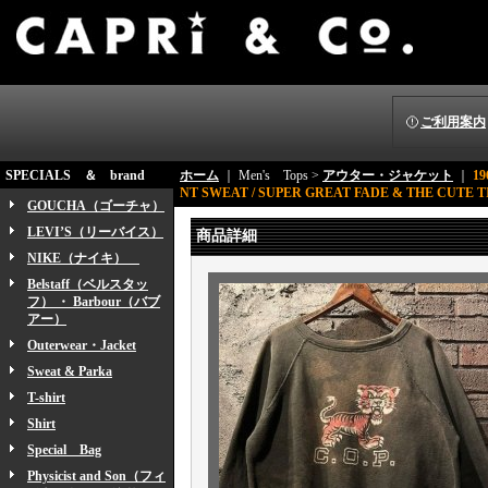
ご利用案内
SPECIALS ＆ brand
ホーム
｜ Men's Tops >
アウター・ジャケット
｜
19
NT SWEAT / SUPER GREAT FADE & THE CUTE
GOUCHA（ゴーチャ）
LEVI’S（リーバイス）
商品詳細
NIKE（ナイキ）
Belstaff（ベルスタッ
フ） ・ Barbour（バブ
アー）
Outerwear・Jacket
Sweat & Parka
T-shirt
Shirt
Special Bag
Physicist and Son（フィ