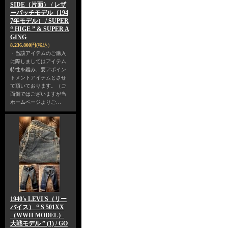
SIDE（片面） / レザ
ーパッチモデル（194
7年モデル） / SUPER
“ HIGE ” & SUPER A
GING
8,236,800円
(税込)
・当該アイテムのご購入
に際しましてはアイテム
特性を鑑み、要アポイン
トメントアイテムとさせ
て頂いております。（ご
面倒ではございますが当
ホームページよりご…
1940's LEVI'S（リー
バイス） “ S 501XX
（WWII MODEL）
大戦モデル ” (1) / GO