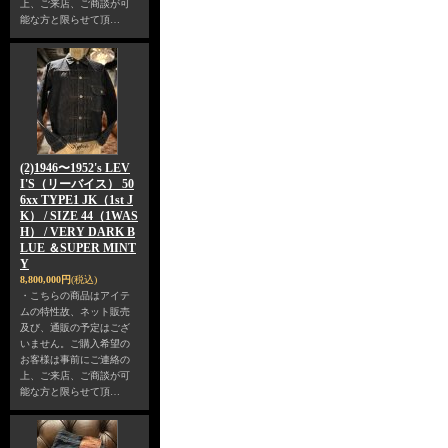
上、ご来店、ご商談が可
能な方と限らせて頂…
(2)1946〜1952's LEV
I'S（リーバイス） 50
6xx TYPE1 JK（1st J
K） / SIZE 44（1WAS
H） / VERY DARK B
LUE ＆SUPER MINT
Y
8,800,000円
(税込)
・こちらの商品はアイテ
ムの特性故、ネット販売
及び、通販の予定はござ
いません。ご購入希望の
お客様は事前にご連絡の
上、ご来店、ご商談が可
能な方と限らせて頂…