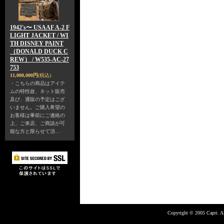
1942's〜 USAAF A-2 F
LIGHT JACKET / WI
TH DISNEY PAINT
（DONALD DUCK C
REW） / W535-AC-27
753
11,000,000円
(税込)
・こちらの商品はアイテ
ムの特性故、ネット販売
及び、通販の予定はござ
いません。ご購入希望の
お客様は事前にご連絡の
上、ご来店、ご商談が可
能な方と限らせて頂…
Copyright © 2005 Capri. Al