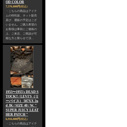
OD COLOR
7,576,800円
(税込)
・こちらの商品はアイテ
ムの特性故、ネット販売
及び、通販の予定はござ
いません。ご購入希望の
お客様は事前にご連絡の
上、ご来店、ご商談が可
能な方と限らせて頂…
1953〜1955's DEAD S
TOCK!! / LEVI'S（リ
ーバイス） 507XX 2n
d JK / SIZE 40 / W. "
SUPER JUICY LEAT
HER PATCH "
6,916,800円
(税込)
・こちらの商品はアイテ