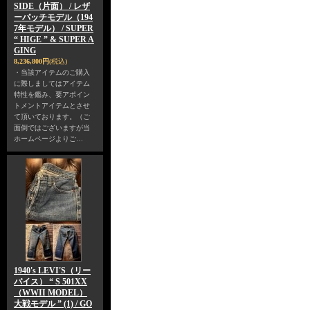
SIDE（片面） / レザ
ーパッチモデル（194
7年モデル） / SUPER
“ HIGE ” & SUPER A
GING
8,236,800円
(税込)
・当該アイテムのご購入
に際しましてはアイテム
特性を鑑み、要アポイン
トメントアイテムとさせ
て頂いております。（ご
面倒ではございますが当
ホームページよりご…
1940's LEVI'S（リー
バイス） “ S 501XX
（WWII MODEL）
大戦モデル ” (1) / GO