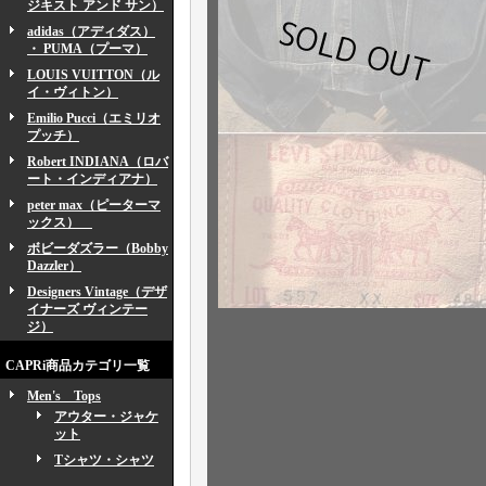
ジキスト アンド サン）
adidas（アディダス）
・ PUMA（プーマ）
LOUIS VUITTON（ル
イ・ヴィトン）
Emilio Pucci（エミリオ
プッチ）
Robert INDIANA（ロバ
ート・インディアナ）
peter max（ピーターマ
ックス）
ボビーダズラー（Bobby
Dazzler）
Designers Vintage（デザ
イナーズ ヴィンテー
ジ）
CAPRi商品カテゴリ一覧
Men's Tops
アウター・ジャケ
ット
Tシャツ・シャツ