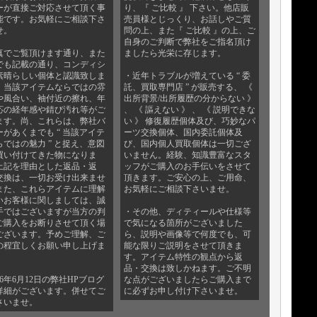
ーが直接ご対応させて頂く事
り、『 ご比較 』 下さい。他店販
能です。お気軽にご相談下さ
売員様とじっくり、お話しやご質
せ。
問の上、また『 ご比較 』の上、ご
自身のご判断で弊社をご指名頂け
真でご覧頂けます通り、また
ましたら光栄に存じます。
でも記載の通り、コンディシ
素晴らしい個体と認識致しま
・近年トラブルが増えている “ 委
、当該アイテムならではの雰
託、買取専門店 ” が販売する、 《
や風合い、袖付近の擦れ、年
出所背景/出所履歴の分からない 》
応の経年感や錆び汚れ等がご
、 《 謳えない 》 、 《 説明できな
ます。尚、これらは、弊社バ
い 》 修復履歴個体及び、巧妙なパ
ーがあくまでも “ 当該アイテ
ーツ交換個体、国内委託個体及
らではの魅力 ” と捉え、意図
び、国内個人買取個体は一切ござ
買い付けてきた物になりま
いません。経験、知識豊富なスタ
上記を理由とした返品・返
ッフがご購入のお手伝いをさせて
交換は、一切お受け出来ませ
頂きます。ご安心の上、ご用命、
また、これらアイテムに理解
お気軽にご相談下さいませ。
いお客様に関しましては、誠
手ではございますが当方の判
・その他、ディティールや仕様等
ご購入をお断りさせて頂く場
で気になる箇所がございました
ございます。予めご理解、ご
ら、説明や画像等で何度でも、可
の程宜しくお願い申し上げま
能な限りご説明をさせて頂きま
す。アイテム特性の観点から返
品・交換は致しかねます。ご不明
26年6月12日の弊社HPブログ
な点がございましたらご購入まで
詳細がございます。併せてご
に必ずお申し付け下さいませ。
さいませ。