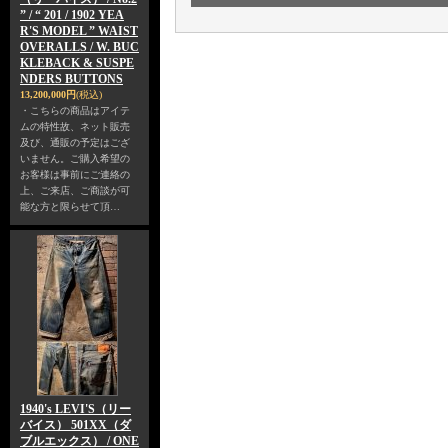
” / “ 201 / 1902 YEA
R'S MODEL ” WAIST
OVERALLS / W. BUC
KLEBACK & SUSPE
NDERS BUTTONS
13,200,000円
(税込)
・こちらの商品はアイテ
ムの特性故、ネット販売
及び、通販の予定はござ
いません。ご購入希望の
お客様は事前にご連絡の
上、ご来店、ご商談が可
能な方と限らせて頂…
1940's LEVI'S（リー
バイス） 501XX（ダ
ブルエックス） / ONE