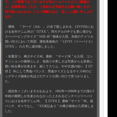
す。（ご面倒ではございますが当ホームページよりご確認の
上、必要事項をご入力、ご来店のお手続きをお願い致します）
何方様におかれましてもご理解のほど、宜しくお願い申し上げ
ます。
・通称、 『 サード（3rd） 』 の名で親しまれる、LEVI'S社にお
ける名作デニムJKの “ 557XX ”。同モデルの中でも更に僅少な
スーパービッグサイズ “ SIZE 48 ” 個体が入荷。先程のアメリカ
買い付けにおいて所謂、濃色美個体の 『 LEVI'S（リーバイス）
557XX 』 の入手に成功致しました。
・珍重且つ、稀少サイズ48。通称、 “ サードJK ” が入荷。コン
ディションの素晴らしさ、色残りや美しさは写真からも容易に
窺い知る事が出来ます。細くてスリム、やや丈感の短い 【 557
〷 】 JKにして秀逸バランス、秀逸サイズとなるサイズ48のビ
ッグサイズ個体が先ほどのアメリカ買い付けで見つかりまし
た。
・諸説色々ございますがおおよそ、1962年〜1966年までの僅か5
年程の期間しか生産されなかったとされるビンテージリーバイ
スにおける名作デニムJK、 【 557XX 】 通称 “ サード ” JK。紙
パッチ、ギャラなし、 “ XX表記あり ” の稀少個体が入荷致しま
した。