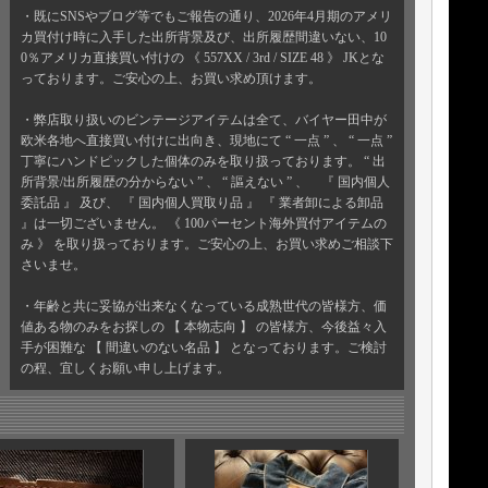
・既にSNSやブログ等でもご報告の通り、2026年4月期のアメリ
カ買付け時に入手した出所背景及び、出所履歴間違いない、10
0％アメリカ直接買い付けの 《 557XX / 3rd / SIZE 48 》 JKとな
っております。ご安心の上、お買い求め頂けます。
・弊店取り扱いのビンテージアイテムは全て、バイヤー田中が
欧米各地へ直接買い付けに出向き、現地にて “ 一点 ” 、 “ 一点 ”
丁寧にハンドピックした個体のみを取り扱っております。 “ 出
所背景/出所履歴の分からない ” 、 “ 謳えない ” 、 『 国内個人
委託品 』 及び、 『 国内個人買取り品 』 『 業者卸による卸品
』は一切ございません。 《 100パーセント海外買付アイテムの
み 》 を取り扱っております。ご安心の上、お買い求めご相談下
さいませ。
・年齢と共に妥協が出来なくなっている成熟世代の皆様方、価
値ある物のみをお探しの 【 本物志向 】 の皆様方、今後益々入
手が困難な 【 間違いのない名品 】 となっております。ご検討
の程、宜しくお願い申し上げます。