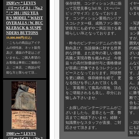
1920's〜 “ LEVI'S
保存状態、コンディション共に揃
イヤ
（リーバイス） / No.2
って完璧見事な3rd JK（スーパー
も可
” / “ 201 / 1922 YEA
ビッグサイズ）となっておりま
いま
R'S MODEL ” WAIST
す。コンディション重視のシリア
OVERALLS / W. BUC
スコレクター様、成熟ファン層の
・写
KLEBACK & SUSPE
皆様方にも必ずやご満足頂ける素
他述
NDERS BUTTONS
晴らしいJKとなっております。
ョン
19,800,000円
(税込)
すが
・こちらの商品はアイテ
・昨今のビンテージデニムの市場
囲気
ムの特性故、ネット販売
動向及び、当該個体に対する世界
代相
及び、通販の予定はござ
的な評価、また近年の著しい価格
ざい
いません。ご購入希望の
高騰と実現存数を鑑みれば、今後
イヤ
お客様は事前にご連絡の
益々の高付加価値付与と価格価値
ムな
上、ご来店、ご商談が可
が容易に想像できるコレクション
して
能な方と限らせて頂…
ピースとなっております。同状態
す。
を更に継続、保存維持を経て、更
金・
なる悦びを手に入れて頂くも良
ん。
し、実着用して孤高の境地、頂点
のな
をご堪能されるも良し。存分にお
に勝
愉しみ下さいませ。
断で
合も
・お探しのビンテージデニムがご
容赦
ざいましたら、是非とも一度、弊
す。
店までご相談下さいませ。経験・
知識豊かなスタッフが直接、ご対
・20
応させて頂きます。
にも
覧下
1900's〜 “ LEVI'S
（リーバイス） / No.2