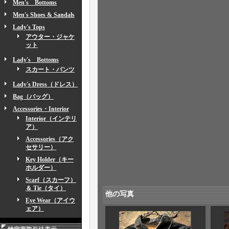
Men's Bottoms
Men's Shoes & Sandals
Lady's Tops
アウター・ジャケ
ット
Lady's Bottoms
スカート・パンツ
Lady's Dress（ドレス）
Bag（バッグ）
Accessories・Interior
Interior（インテリ
ア）
Accessories（アク
セサリー）
Key Holder（キー
ホルダー）
Scarf（スカーフ）
＆ Tie（タイ）
他の写真
Eye Wear（アイウ
ェア）