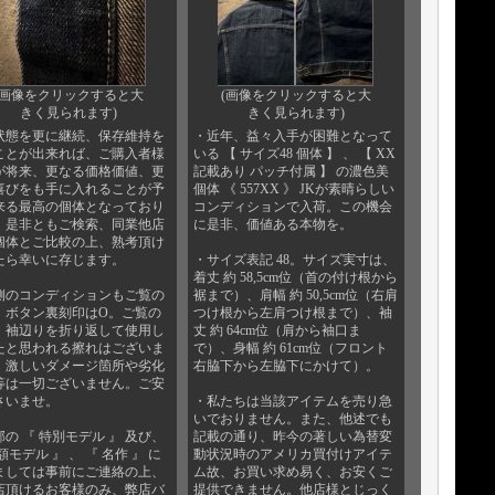
(画像をクリックすると大
(画像をクリックすると大
きく見られます)
きく見られます)
状態を更に継続、保存維持を
・近年、益々入手が困難となって
ことが出来れば、ご購入者様
いる 【 サイズ48 個体 】 、 【 XX
が将来、更なる価格価値、更
記載あり パッチ付属 】 の濃色美
喜びをも手に入れることが予
個体 《 557XX 》 JKが素晴らしい
来る最高の個体となっており
コンディションで入荷。この機会
。是非ともご検索、同業他店
に是非、価値ある本物を。
個体とご比較の上、熟考頂け
たら幸いに存じます。
・サイズ表記 48。サイズ実寸は、
着丈 約 58,5cm位（首の付け根から
側のコンディションもご覧の
裾まで）、肩幅 約 50,5cm位（右肩
。ボタン裏刻印はO。ご覧の
つけ根から左肩つけ根まで）、袖
、袖辺りを折り返して使用し
丈 約 64cm位（肩から袖口ま
たと思われる擦れはございま
で）、身幅 約 61cm位（フロント
、激しいダメージ箇所や劣化
右脇下から左脇下にかけて）。
等は一切ございません。ご安
さいませ。
・私たちは当該アイテムを売り急
いでおりません。また、他述でも
の 『 特別モデル 』 及び、
記載の通り、昨今の著しい為替変
額モデル 』 、 『 名作 』 に
動状況時のアメリカ買付けアイテ
ましては事前にご連絡の上、
ム故、お買い求め易く、お安くご
店頂けるお客様のみ、弊店バ
提供できません。他店様とじっく