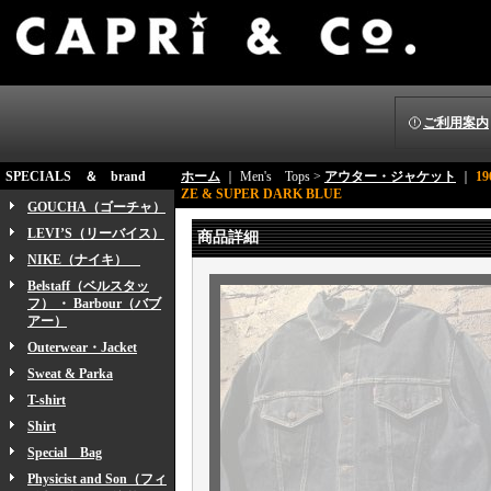
ご利用案内
SPECIALS ＆ brand
ホーム
｜ Men's Tops >
アウター・ジャケット
｜
19
ZE & SUPER DARK BLUE
GOUCHA（ゴーチャ）
LEVI’S（リーバイス）
商品詳細
NIKE（ナイキ）
Belstaff（ベルスタッ
フ） ・ Barbour（バブ
アー）
Outerwear・Jacket
Sweat & Parka
T-shirt
Shirt
Special Bag
Physicist and Son（フィ