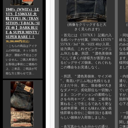
1940's（WWII's） LE
VI'S 【 S506XXE 大
戦 TYPE1 JK / TRAN
SITION / T-BACK / SI
(画像をクリックすると大
ZE 46 】 DARK BLU
きく見られます)
E ＆ SUPER MINTY /
・首元には 《 557XX 》 記載の入
・同
SUPER RARE！！
る紙パッチが付属。1960's LEVI'S “
経る
38,280,000円
(税込)
557XX / 3rd ” JK / SIZE 48が入荷。
のみ
・こちらの商品はアイテ
迫力満点、これぞビンテージデニ
なる
ムの特性故、ネット販売
ムJKたる趣。所謂、 “ 濃色美個体
測出
及び、通販の予定はござ
” にして多くの皆様方が羨望され
ます
いません。ご購入希望の
るビッグサイズ個体。くれぐれも
様同
お客様は事前にご連絡の
この機会をお見逃しなく。
まし
上、ご来店、ご商談が可
能な方と限らせて頂…
・所謂、 “ 濃色美個体、サイズ48
・内
” 。青黒いデニム地は色残りもま
通り
だまだ十分。更に、致命傷や大き
通り
なダメージ、劣化部位も一切無い
てい
まま、コンディションの素晴らし
すが
さを今尚キープ。今後、ご着用を
箇所
重ねることで生じるであろう更な
心下
る経年昇華、何とも味わい深い表
情昇華を存分にご期待頂ける素晴
・一部
らしい個体が入荷致しました。
『 高
関し
・各写真からもお分かりの通り、
ご来