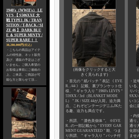
1940's（WWII's） LE
VI'S 【 S506XXE 大
戦 TYPE1 JK / TRAN
SITION / T-BACK / SI
ZE 46 】 DARK BLU
E ＆ SUPER MINTY /
SUPER RARE！！
38,280,000円
(税込)
・こちらの商品はアイテ
ムの特性故、ネット販売
及び、通販の予定はござ
いません。ご購入希望の
(画像をクリックすると大
お客様は事前にご連絡の
きく見られます)
上、ご来店、ご商談が可
能な方と限らせて頂…
・首元の “ 紙パッチ ” 表記 《 EVE
・近
R.../44 》 記載、裏ブランケット仕
いる、
様、 “ ギャラ入り ” 1960's LEVI'S “
りパッ
559XX / 3rd（BLANKET MODE
9XX
L） ” JK / SIZE 44が入荷。迫力満
いコ
点、これぞビンテージデニムJKた
会に
る趣、迫力も満点です。
・内
・所謂、 “ 濃色美個体 ”。 ※EVE
通り
R...の一部記載から “ EVERY GAR
通り
MENT GUARANTEED " 期、つま
化部
り所謂、 “ ギャラ入り ” パッチ付
ませ