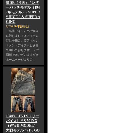
SIDE（片面） / レザ
ーパッチモデル（194
7年モデル） / SUPER
“ HIGE ” & SUPER A
GING
8,236,800円
(税込)
・当該アイテムのご購入
に際しましてはアイテム
特性を鑑み、要アポイン
トメントアイテムとさせ
て頂いております。（ご
面倒ではございますが当
ホームページよりご…
1940's LEVI'S（リー
バイス） “ S 501XX
（WWII MODEL）
大戦モデル ” (1) / GO