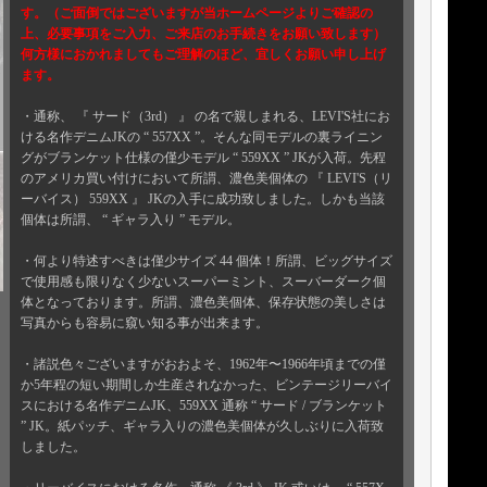
す。（ご面倒ではございますが当ホームページよりご確認の
上、必要事項をご入力、ご来店のお手続きをお願い致します）
何方様におかれましてもご理解のほど、宜しくお願い申し上げ
ます。
・通称、 『 サード（3rd） 』 の名で親しまれる、LEVI'S社にお
ける名作デニムJKの “ 557XX ”。そんな同モデルの裏ライニン
グがブランケット仕様の僅少モデル “ 559XX ” JKが入荷。先程
のアメリカ買い付けにおいて所謂、濃色美個体の 『 LEVI'S（リ
ーバイス） 559XX 』 JKの入手に成功致しました。しかも当該
個体は所謂、 “ ギャラ入り ” モデル。
・何より特述すべきは僅少サイズ 44 個体！所謂、ビッグサイズ
で使用感も限りなく少ないスーパーミント、スーバーダーク個
体となっております。所謂、濃色美個体、保存状態の美しさは
写真からも容易に窺い知る事が出来ます。
・諸説色々ございますがおおよそ、1962年〜1966年頃までの僅
か5年程の短い期間しか生産されなかった、ビンテージリーバイ
スにおける名作デニムJK、559XX 通称 “ サード / ブランケット
” JK。紙パッチ、ギャラ入りの濃色美個体が久しぶりに入荷致
しました。