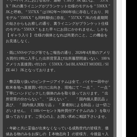
・リーバイスにおける名作、通称 《 3rd 》 JK 或いは、 “ 557X
X ” JKの裏ライニングがブランケット仕様のモデルを “ 559XX ”
JKと呼称。 “ 557XX ” は1962年〜1966年頃に存在しており、同
モデル “ 559XX ” も同時期頃に存在。 “ 557XX ” JKの生産期間
の短さからもお察しの通り、裏ライニングがブランケット仕様
のモデル “ 559XX ” もまた早々にお目にかかれません。しかも
【 ギャラ入り 】 仕様の個体となれば尚更のこと。この機会を
お見逃しなく。
・既にSNSやブログ等でもご報告の通り、2026年4月期のアメリ
カ買付け時に入手した出所背景及び出所履歴間違いない、100％
アメリカ直接買い付けの 《 559XX / 3rd BLANKET MODEL / SI
ZE 44 》 JKとなっております。
・弊店取り扱いのビンテージアイテムは全て、バイヤー田中が
欧米各地へ直接買い付けに出向き、現地にて “ 一点 ” 、 “ 一点 ”
丁寧にハンドピックした個体のみを取り扱っております。 “ 出
所背景の分からない ” 、 “ 謳えない ” 、 『 国内個人委託品 』
及び、 『 国内個人買取り品 』 『 業者卸による卸品 』は一切ご
ざいません。 《 100パーセント海外買付アイテムのみ 》 を取り
扱っております。ご安心の上、お買い求めご相談下さいませ。
・年齢と共に妥協が出来なくなっている成熟世代の皆様方、価
値ある物のみをお探しの 【 本物志向 】 の皆様方、今後益々入