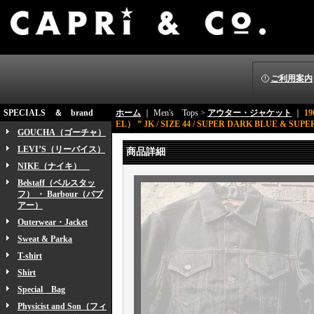
ご利用案内
SPECIALS ＆ brand
ホーム
｜ Men's Tops >
アウター・ジャケット
｜
1
EL） ” JK / SIZE 44 / SUPER DARK BLUE & SUP
GOUCHA（ゴーチャ）
LEVI’S（リーバイス）
商品詳細
NIKE（ナイキ）
Belstaff（ベルスタッ
フ） ・ Barbour（バブ
アー）
Outerwear・Jacket
Sweat & Parka
T-shirt
Shirt
Special Bag
Physicist and Son（フィ