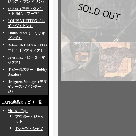
ジキスト アンド サン）
adidas（アディダス）
・ PUMA（プーマ）
LOUIS VUITTON（ル
イ・ヴィトン）
Emilio Pucci（エミリオ
プッチ）
Robert INDIANA（ロバ
ート・インディアナ）
peter max（ピーターマ
ックス）
ボビーダズラー（Bobby
Dazzler）
Designers Vintage（デザ
イナーズ ヴィンテー
ジ）
CAPRi商品カテゴリ一覧
Men's Tops
アウター・ジャケ
ット
Tシャツ・シャツ