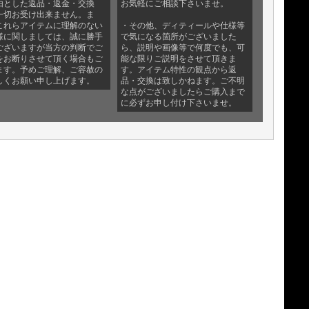
由とした返品・返金・交換
お気軽にご相談下さいませ。
一切お受け出来ません。ま
これらアイテムに理解のない
・その他、ディティールや仕様等
様に関しましては、誠に勝手
で気になる箇所がございました
ございますが当方の判断でご
ら、説明や画像等で何度でも、可
をお断りさせて頂く場合もご
能な限りご説明をさせて頂きま
ます。予めご理解、ご容赦の
す。アイテム特性の観点から返
しくお願い申し上げます。
品・交換は致しかねます。ご不明
な点がございましたらご購入まで
に必ずお申し付け下さいませ。