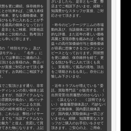
ざいましたら、是非とも一度、弊
状態を更に継続、保存維持を
店までご相談下さいませ。経験・
ことが出来れば、ご購入者様
知識豊かなスタッフが直接、ご対
が将来、更なる価格価値、更
応させて頂きます。
喜びをも手に入れることが予
来る最高の個体となっており
・昨今のビンテージデニムの市場
。是非ともご検索、同業他店
動向及び、当該個体に対する世界
個体とご比較の上、熟考頂け
的な評価、また近年の著しい価格
たら幸いに存じます。
高騰と実現存数を鑑みれば、今後
益々の高付加価値付与と価格価値
の 『 特別モデル 』 及び、
が容易に想像できるコレクション
額モデル 』 、 『 名作 』 に
ピースとなっております。同状態
ましては事前にご連絡の上、
を更に継続、保存維持を経て、更
店頂けるお客様のみ、弊店バ
なる悦びを手に入れて頂くも良
ーが直接ご対応させて頂く事
し、実着用して孤高の境地、頂点
能です。お気軽にご相談下さ
をご堪能されるも良し。存分にお
せ。
愉しみ下さいませ。
真でご覧頂けます通り、非常
・近年トラブルが増えている “ 委
ンディションの良い個体と認
託、買取専門店 ” が販売する、 《
しますが、当該アイテムなら
出所背景/出所履歴の分からない 》
の雰囲気や風合い、紙パッチ
、 《 謳えない 》 、 《 説明できな
部分のクラックによる欠損、
い 》 修復履歴個体及び、巧妙なパ
相応の経年感等がございま
ーツ交換個体、国内委託個体及
尚、これらは、弊社バイヤー
び、国内個人買取個体は一切ござ
くまでも “ 当該アイテムなら
いません。経験、知識豊富なスタ
の魅力 ” と捉え、意図して買
ッフがご購入のお手伝いをさせて
けてきた物になります。上記
頂きます。ご安心の上、ご用命、