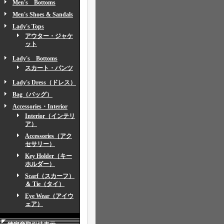
Men's Bottoms
Men's Shoes & Sandals
Lady's Tops
アウター・ジャケ
ット
Lady's Bottoms
スカート・パンツ
Lady's Dress（ドレス）
Bag（バッグ）
Accessories・Interior
Interior（インテリ
ア）
Accessories（アク
セサリー）
Key Holder（キー
ホルダー）
Scarf（スカーフ）
＆ Tie（タイ）
Eye Wear（アイウ
ェア）