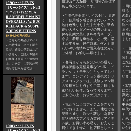
属1962年の3rd期、初期頃の個体で
1920's〜 “ LEVI'S
ある事が分かります。
・同
（リーバイス） / No.2
経る
” / “ 201 / 1922 YEA
・“ 濃色美個体 / サイズ44 ” 。青黒
のみ
R'S MODEL ” WAIST
く、使用感を感じさせないデニム
なる
OVERALLS / W. BUC
地は色残りもまだまだ十分。致命
測出
KLEBACK & SUSPE
傷や大きなダメージの無いまま、
ます
NDERS BUTTONS
保存状態の美しさを今尚キープ。
様同
19,800,000円
(税込)
今後、着用を重ねることで更に増
まし
・こちらの商品はアイテ
す経年昇華、経年熟成、何とも味
ムの特性故、ネット販売
わい深い表情をご購入者様のみが
・一部
及び、通販の予定はござ
ご体感、お愉しみ頂けます。
『 高
いません。ご購入希望の
関し
お客様は事前にご連絡の
・各写真からもお分かりの通り、
ご来
上、ご来店、ご商談が可
保存状態も完璧見事な3rd JK（ブ
イヤ
能な方と限らせて頂…
ランケットモデル）となっており
も可
ます。コンディション重視のシリ
いま
アスコレクター様、成熟ファン層
の皆様方にも必ずやご満足頂ける
・写
素晴しい個体となっております。
にコ
ご安心の上、お求め頂けます。
識致
では
・私たちは当該アイテムを売り急
中央
いでおりません。また、他述でも
年代
記載の通り、昨今の著しい為替変
す。
動状況時のアメリカ買付けアイテ
があ
ム故、お買い求め易く、お安くご
では
1900's〜 “ LEVI'S
提供できません。他店様とじっく
い付
（リーバイス） / No.2