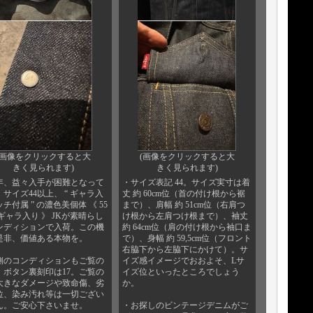
(画像をクリックすると大
(画像をクリックすると大
きく見られます)
きく見られます)
年、益々入手が困難となって
・サイズ表記 44。サイズ実寸は着
サイズ44以上、 “ ギャラ入
丈 約 60cm位（首の付け根から裾
チ付属 ” の濃色美個体 《 55
まで）、肩幅 約 51cm位（右肩つ
/ギャラ入り 》 JKが素晴らし
け根から左肩つけ根まで）、袖丈
ンディションで入荷。この機
約 64cm位（肩の付け根から袖口ま
是非、価値ある本物を。
で）、身幅 約 59,5cm位（フロント
右脇下から左脇下にかけて）。サ
側のコンディションもご覧の
イズ感イメージでおおよそ、Lサ
。ボタン裏刻印は17。ご覧の
イズ位といったところでしょう
大きなダメージや致命傷、劣
か。
位、染み汚れ等は一切ござい
ん。ご安心下さいませ。
・お探しのビンテージデニムがご