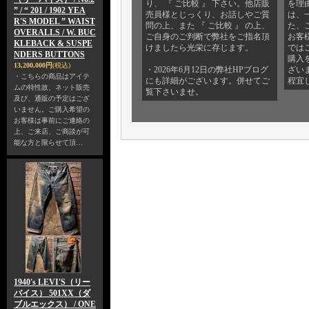
り、 『 ご比較 』 下さい。他店販
を理
” / “ 201 / 1902 YEA
売員様とじっくり、お話しやご質
は、
R'S MODEL ” WAIST
問の上、また 『 ご比較 』 の上、
た、
OVERALLS / W. BUC
ご自身のご判断で弊社をご指名頂
お客
KLEBACK & SUSPE
けましたら光栄に存じます。
では
NDERS BUTTONS
購入
13,200,000円
(税込)
・2026年6月12日の弊社HPブログ
ざい
・こちらの商品はアイテ
にも詳細がございます。併せてご
程宜
ムの特性故、ネット販売
覧下さいませ。
及び、通販の予定はござ
いません。ご購入希望の
お客様は事前にご連絡の
上、ご来店、ご商談が可
能な方と限らせて頂…
1940's LEVI'S（リー
バイス） 501XX（ダ
ブルエックス） / ONE