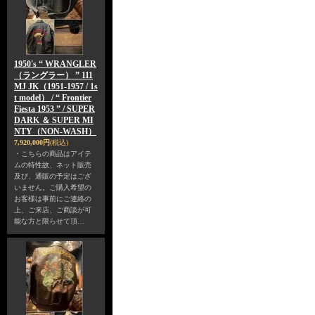
1950's “ WRANGLER
（ラングラー） ” 111
MJ JK（1951-1957 / 1s
t model） / “ Frontier
Fiesta 1953 ” / SUPER
DARK ＆ SUPER MI
NTY（NON-WASH）
7,920,000円
(税込)
・こちらの商品はアイテ
ムの特性故、ネット販売
及び、通販の予定はござ
いません。ご購入希望の
お客様は事前にご連絡の
上、ご来店、ご商談が可
能な方と限らせて頂…