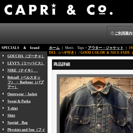
ご利用案内
SPECIALS ＆ brand
ホーム
｜ Men's Tops >
アウター・ジャケット
｜
19
DEL（ハギ付き） / GOOD COLOR ＆ NICE FADE
GOUCHA（ゴーチャ）
LEVI’S（リーバイス）
商品詳細
NIKE（ナイキ）
Belstaff（ベルスタッ
フ） ・ Barbour（バブ
アー）
Outerwear・Jacket
Sweat & Parka
T-shirt
Shirt
Special Bag
Physicist and Son（フィ