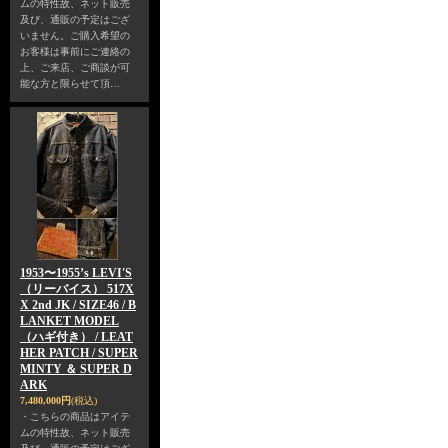
ムの特性故、ネット販売
及び、通販の予定はござ
いません。ご購入希望の
お客様は事前にご連絡の
上、ご来店、ご商談が可
能な方と限らせて頂…
1953〜1955’s LEVI'S
（リーバイス） 517X
X 2nd JK / SIZE46 / B
LANKET MODEL
（ハギ付き） / LEAT
HER PATCH / SUPER
MINTY ＆ SUPER D
ARK
7,480,000円
(税込)
・こちらの商品はアイテ
ムの特性故、ネット販売