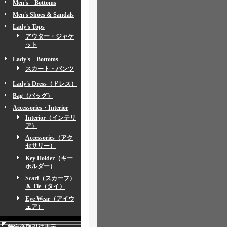
Men's Bottoms
Men's Shoes & Sandals
Lady's Tops
アウター・ジャケ
ット
Lady's Bottoms
スカート・パンツ
Lady's Dress（ドレス）
Bag（バッグ）
Accessories・Interior
Interior（インテリ
ア）
Accessories（アク
セサリー）
Key Holder（キー
ホルダー）
Scarf（スカーフ）
＆ Tie（タイ）
Eye Wear（アイウ
ェア）