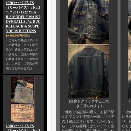
1920's〜 “ LEVI'S
（リーバイス） / No.2
” / “ 201 / 1922 YEA
R'S MODEL ” WAIST
OVERALLS / W. BUC
KLEBACK & SUSPE
NDERS BUTTONS
19,800,000円
(税込)
・こちらの商品はアイテ
ムの特性故、ネット販売
及び、通販の予定はござ
いません。ご購入希望の
お客様は事前にご連絡の
上、ご来店、ご商談が可
能な方と限らせて頂…
(画像をクリックすると大
きく見られます)
・他述でも記載の通り、右袖下部
・近
と右フロント下部の一部にリペア
いる
の形跡はございます。しかしなが
り、経
1900's〜 “ LEVI'S
ら、これら箇所には古いデニム生
なり
（リーバイス） / No.2
地が用いられ、実に味わい深い仕
がない