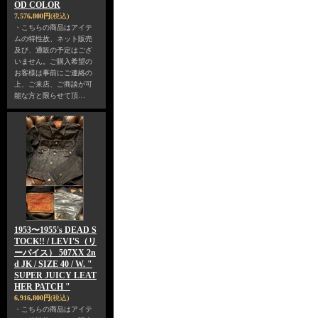
OD COLOR
7,576,800円
(税込)
・こちらの商品はアイテ
ムの特性故、ネット販売
及び、通販の予定はござ
いません。ご購入希望の
お客様は事前にご連絡の
上、ご来店、ご商談が可
能な方と限らせて頂…
1953〜1955's DEAD S
TOCK!! / LEVI'S（リ
ーバイス） 507XX 2n
d JK / SIZE 40 / W. "
SUPER JUICY LEAT
HER PATCH "
6,916,800円
(税込)
・こちらの商品はアイテ