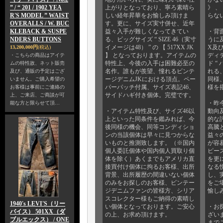
” / “ 201 / 1902 YEA
上がりとなっており、寧ろ素晴ら
》 
R'S MODEL ” WAIST
しい経年昇華をお愉しみ頂けま
らな
OVERALLS / W. BUC
す。更に、サイズ実寸併せ、近年
KLEBACK & SUSPE
益々入手が難しくなってきてい
・背
NDERS BUTTONS
る、ビッグサイズ “ SIZE 46（実寸
うに及
イメージは48） ” の 【 517XX JK
X及
13,200,000円
(税込)
】 となっております。アイテムの
ディ
・こちらの商品はアイテ
特性上、今後の入手は困難必至の
ド “
ムの特性故、ネット販売
名作。誰もが羨望、憧れるビンテ
れる、
及び、通販の予定はござ
ージデニムJKにおける頂点。ペー
同様
いません。ご購入希望の
パーパッチ付属、サイズ表記46、
様を
お客様は事前にご連絡の
サイドハギ付き個体。完璧です。
上、ご来店、ご商談が可
・昨
能な方と限らせて頂…
・アイテム特性及び、サイズ46以
動向
上といった同条件を鑑みれば、今
的な
後同様の機会、同等コンディショ
高騰
ンの当該個体は早々に見つからな
益々
いものと推測致します。（※国内
が容
個人委託個体や国内個人買取り個
ピー
体を除く）あくまでもアメリカ直
を更
接買付け個体に拘るお客様、出所
なる
背景、出所履歴の間違いない個体
し、
のみをお探しのお客様、ビンテー
をご
ジデニムファンの皆様方、シリア
愉し
スコレクター様もご納得の素晴し
1940's LEVI'S（リー
い個体となっております。ご安心
・お
バイス） 501XX（ダ
の上、お求め頂けます。
ざい
ブルエックス） / ONE
まで