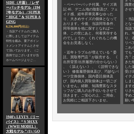
SIDE（片面） / レザ
・ペーパーパッチ付属、サイズ表
識豊
ーパッチモデル（194
記 46、デニム地の陰影及び、フェ
させ
7年モデル） / SUPER
イド感、経年昇華見事なゆった
“ HIGE ” & SUPER A
り、大きめサイズの個体となって
・当
GING
おります。今後、当該同等条件、
とな
8,236,800円
(税込)
同等個体を他に探すとなれば一
当該
・当該アイテムのご購入
体、この世にあと、何着実存する
れ、
に際しましてはアイテム
のでしょうか。くれぐれもこの機
り、
特性を鑑み、要アポイン
会をお見逃しなく。
リペ
トメントアイテムとさせ
これ
て頂いております。（ご
・近年トラブルが増えている “ 委
でも
面倒ではございますが当
託、買取専門店 ” が販売する、 《
力 
ホームページよりご…
出所背景/出所履歴の分からない 》
きた
、 《 謳えない 》 、 《 説明できな
した
い 》 修復履歴個体及び、巧妙なパ
受け
ーツ交換個体、国内委託個体及
イテ
び、国内個人買取個体は一切ござ
しま
いません。経験、知識豊富なスタ
ます
ッフがご購入のお手伝いをさせて
りさ
頂きます。ご安心の上、ご用命、
予め
お気軽にご相談下さいませ。
願い
1940's LEVI'S（リー
バイス） “ S 501XX
（WWII MODEL）
大戦モデル ” (1) / GO