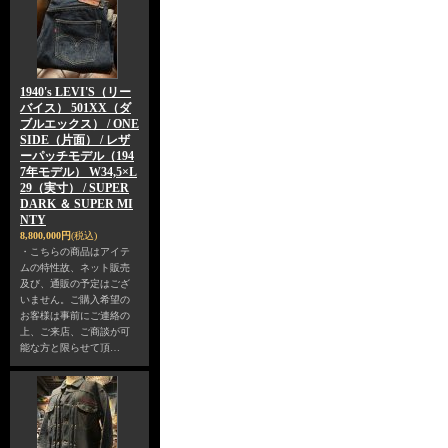
1940's LEVI'S（リー
バイス） 501XX（ダ
ブルエックス） / ONE
SIDE（片面） / レザ
ーパッチモデル（194
7年モデル） W34,5×L
29（実寸） / SUPER
DARK ＆ SUPER MI
NTY
8,800,000円
(税込)
・こちらの商品はアイテ
ムの特性故、ネット販売
及び、通販の予定はござ
いません。ご購入希望の
お客様は事前にご連絡の
上、ご来店、ご商談が可
能な方と限らせて頂…