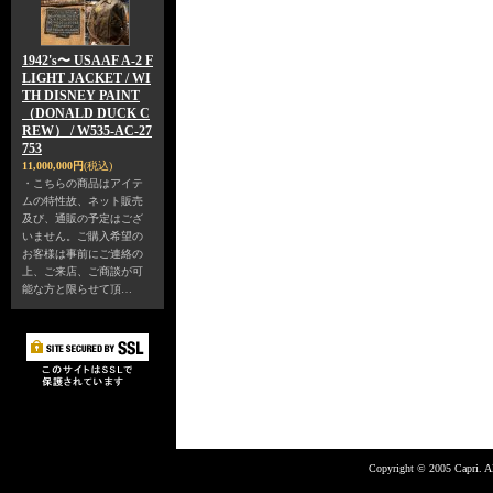
1942's〜 USAAF A-2 F
LIGHT JACKET / WI
TH DISNEY PAINT
（DONALD DUCK C
REW） / W535-AC-27
753
11,000,000円
(税込)
・こちらの商品はアイテ
ムの特性故、ネット販売
及び、通販の予定はござ
いません。ご購入希望の
お客様は事前にご連絡の
上、ご来店、ご商談が可
能な方と限らせて頂…
Copyright © 2005 Capri. Al