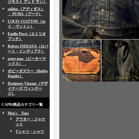
ジキスト アンド サン）
adidas（アディダス）
・ PUMA（プーマ）
LOUIS VUITTON（ル
イ・ヴィトン）
Emilio Pucci（エミリオ
プッチ）
Robert INDIANA（ロバ
ート・インディアナ）
peter max（ピーターマ
ックス）
ボビーダズラー（Bobby
Dazzler）
Designers Vintage（デザ
イナーズ ヴィンテー
ジ）
CAPRi商品カテゴリ一覧
Men's Tops
アウター・ジャケ
ット
Tシャツ・シャツ