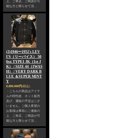
上、ご来店、ご商談が可
能な方と限らせて頂…
(2)1946〜1952's LEV
I'S（リーバイス） 50
6xx TYPE1 JK（1st J
K） / SIZE 44（1WAS
H） / VERY DARK B
LUE ＆SUPER MINT
Y
8,800,000円
(税込)
・こちらの商品はアイテ
ムの特性故、ネット販売
及び、通販の予定はござ
いません。ご購入希望の
お客様は事前にご連絡の
上、ご来店、ご商談が可
能な方と限らせて頂…