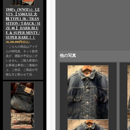
1940's（WWII's） LE
VI'S 【 S506XXE 大
戦 TYPE1 JK / TRAN
SITION / T-BACK / SI
ZE 46 】 DARK BLU
E ＆ SUPER MINTY /
SUPER RARE！！
38,280,000円
(税込)
・こちらの商品はアイテ
ムの特性故、ネット販売
他の写真
及び、通販の予定はござ
いません。ご購入希望の
お客様は事前にご連絡の
上、ご来店、ご商談が可
能な方と限らせて頂…