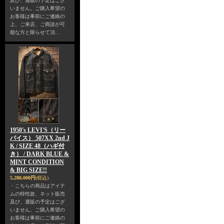
及び、通販の予定はござ
いません。ご購入希望の
お客様は事前にご連絡の
上、ご来店、ご商談が可
能な方と限らせて頂…
1950's LEVI'S（リー
バイス） 507XX 2nd J
K / SIZE 48（ハギ付
き） / DARK BLUE &
MINT CONDITION
& BIG SIZE!!
5,280,000円
(税込)
・こちらの商品はアイテ
ムの特性故、ネット販売
及び、通販の予定はござ
いません。ご購入希望の
お客様は事前にご連絡の