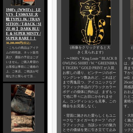
1940's（WWII's） LE
VI'S 【 S506XXE 大
戦 TYPE1 JK / TRAN
SITION / T-BACK / SI
ZE 46 】 DARK BLU
E ＆ SUPER MINTY /
SUPER RARE！！
38,280,000円
(税込)
(画像をクリックすると大
・こちらの商品はアイテ
きく見られます)
ムの特性故、ネット販売
及び、通販の予定はござ
・〜1960's “ King Louie ” BLACK B
・サ
いません。ご購入希望の
OWLING SHIRT / W. “ GREENBRA
は、肩
お客様は事前にご連絡の
E TIGERS ” GOLD PRINT が入荷。
肩まで
上、ご来店、ご商談が可
お察しの通り、ビンテージのボー
下から
能な方と限らせて頂…
リングシャツ数あれど、これほど
m位
まで秀逸且つ、アイコニックなグ
26
ラフィック作品のブラックカラー
用感
ボディの個体に拘れば、まずもっ
おお
て他に早々にお目にかかれませ
たと
ん。コンディションも見事。この
素晴
機会をお見逃しなく。
す。
・背面に施された愛らしくもユニ
・大
ークな “ タイガーモチーフ ” のグ
く施さ
ラフィックは、当該シャツの魅力
フの
とその価値を更に引き立てて止み
ック