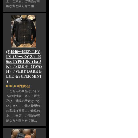
上、ご来店、ご商談が可
能な方と限らせて頂…
(2)1946〜1952's LEV
I'S（リーバイス） 50
6xx TYPE1 JK（1st J
K） / SIZE 44（1WAS
H） / VERY DARK B
LUE ＆SUPER MINT
Y
8,800,000円
(税込)
・こちらの商品はアイテ
ムの特性故、ネット販売
及び、通販の予定はござ
いません。ご購入希望の
お客様は事前にご連絡の
上、ご来店、ご商談が可
能な方と限らせて頂…