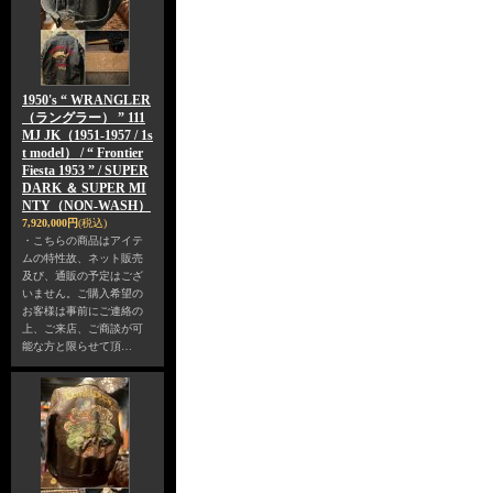
1950's “ WRANGLER
（ラングラー） ” 111
MJ JK（1951-1957 / 1s
t model） / “ Frontier
Fiesta 1953 ” / SUPER
DARK ＆ SUPER MI
NTY（NON-WASH）
7,920,000円
(税込)
・こちらの商品はアイテ
ムの特性故、ネット販売
及び、通販の予定はござ
いません。ご購入希望の
お客様は事前にご連絡の
上、ご来店、ご商談が可
能な方と限らせて頂…