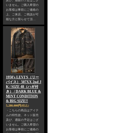
及び、通販の予定はござ
いません。ご購入希望の
お客様は事前にご連絡の
上、ご来店、ご商談が可
能な方と限らせて頂…
1950's LEVI'S（リー
バイス） 507XX 2nd J
K / SIZE 48（ハギ付
き） / DARK BLUE &
MINT CONDITION
& BIG SIZE!!
5,280,000円
(税込)
・こちらの商品はアイテ
ムの特性故、ネット販売
及び、通販の予定はござ
いません。ご購入希望の
お客様は事前にご連絡の