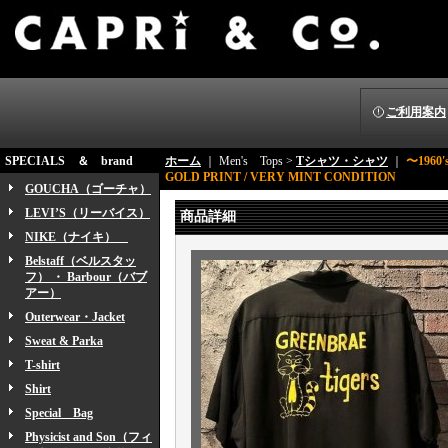
ご利用案内
SPECIALS ＆ brand
ホーム
｜ Men's Tops >
Tシャツ・シャツ
｜
〜1960'
GOLD PRINT / VERY MINT CONDITION
GOUCHA（ゴーチャ）
LEVI’S（リーバイス）
商品詳細
NIKE（ナイキ）
Belstaff（ベルスタッ
フ） ・ Barbour（バブ
アー）
Outerwear・Jacket
Sweat & Parka
T-shirt
Shirt
Special Bag
Physicist and Son（フィ