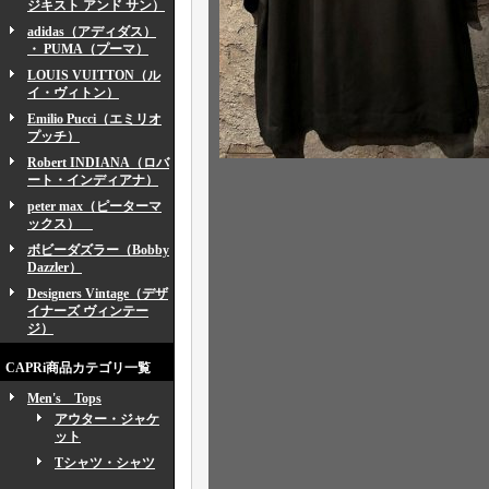
ジキスト アンド サン）
adidas（アディダス）
・ PUMA（プーマ）
LOUIS VUITTON（ル
イ・ヴィトン）
Emilio Pucci（エミリオ
プッチ）
Robert INDIANA（ロバ
ート・インディアナ）
peter max（ピーターマ
ックス）
ボビーダズラー（Bobby
Dazzler）
Designers Vintage（デザ
イナーズ ヴィンテー
ジ）
CAPRi商品カテゴリ一覧
Men's Tops
アウター・ジャケ
ット
Tシャツ・シャツ