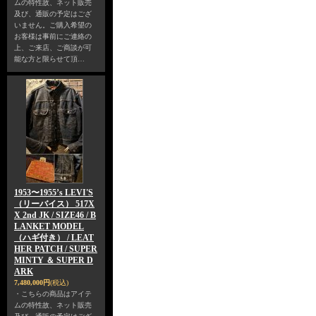
ムの特性故、ネット販売
及び、通販の予定はござ
いません。ご購入希望の
お客様は事前にご連絡の
上、ご来店、ご商談が可
能な方と限らせて頂…
1953〜1955’s LEVI'S
（リーバイス） 517X
X 2nd JK / SIZE46 / B
LANKET MODEL
（ハギ付き） / LEAT
HER PATCH / SUPER
MINTY ＆ SUPER D
ARK
7,480,000円
(税込)
・こちらの商品はアイテ
ムの特性故、ネット販売