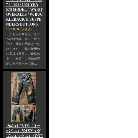
” / “ 201 / 1902 YEA
R'S MODEL ” WAIST
OVERALLS / W. BUC
KLEBACK & SUSPE
NDERS BUTTONS
13,200,000円
(税込)
・こちらの商品はアイテ
ムの特性故、ネット販売
及び、通販の予定はござ
いません。ご購入希望の
お客様は事前にご連絡の
上、ご来店、ご商談が可
能な方と限らせて頂…
1940's LEVI'S（リー
バイス） 501XX（ダ
ブルエックス） / ONE