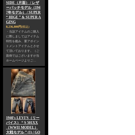
SIDE（片面） / レザ
ーパッチモデル（194
7年モデル） / SUPER
“ HIGE ” & SUPER A
GING
8,236,800円
(税込)
・当該アイテムのご購入
に際しましてはアイテム
特性を鑑み、要アポイン
トメントアイテムとさせ
て頂いております。（ご
面倒ではございますが当
ホームページよりご…
1940's LEVI'S（リー
バイス） “ S 501XX
（WWII MODEL）
大戦モデル ” (1) / GO