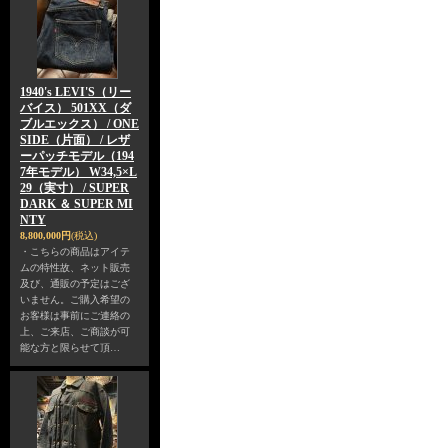
1940's LEVI'S（リー
バイス） 501XX（ダ
ブルエックス） / ONE
SIDE（片面） / レザ
ーパッチモデル（194
7年モデル） W34,5×L
29（実寸） / SUPER
DARK ＆ SUPER MI
NTY
8,800,000円
(税込)
・こちらの商品はアイテ
ムの特性故、ネット販売
及び、通販の予定はござ
いません。ご購入希望の
お客様は事前にご連絡の
上、ご来店、ご商談が可
能な方と限らせて頂…