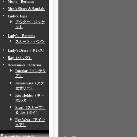
Men's Bottoms
Men's Shoes & Sandals
Lady's Tops
アウター・ジャケ
ット
Lady's Bottoms
スカート・パンツ
Lady's Dress（ドレス）
Bag（バッグ）
Accessories・Interior
Interior（インテリ
ア）
Accessories（アク
セサリー）
Key Holder（キー
ホルダー）
Scarf（スカーフ）
＆ Tie（タイ）
Eye Wear（アイウ
ェア）