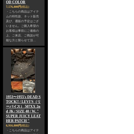
OD COLOR
7,576,800円
(税込)
・こちらの商品はアイテ
ムの特性故、ネット販売
及び、通販の予定はござ
いません。ご購入希望の
お客様は事前にご連絡の
上、ご来店、ご商談が可
能な方と限らせて頂…
1953〜1955's DEAD S
TOCK!! / LEVI'S（リ
ーバイス） 507XX 2n
d JK / SIZE 40 / W. "
SUPER JUICY LEAT
HER PATCH "
6,916,800円
(税込)
・こちらの商品はアイテ