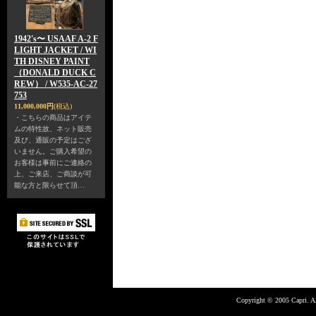
1942's〜 USAAF A-2 F
LIGHT JACKET / WI
TH DISNEY PAINT
（DONALD DUCK C
REW） / W535-AC-27
753
11,000,000円
(税込)
・こちらの商品はアイテ
ムの特性故、ネット販売
及び、通販の予定はござ
いません。ご購入希望の
お客様は事前にご連絡の
上、ご来店、ご商談が可
能な方と限らせて頂…
Copyright © 2005 Capri. Al