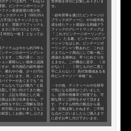
ボディーは名門、 “ King Lo
世界観を存分にお愉しみ下さいま
 ” 謹製。ビンテージボーリング
せ。
ツファン垂涎羨望の僅少色、
ラックボディー 】 ORIGINA
・経年昇華を遂げたビンテージの
ご入手頂けるチャンスとなっ
ブラックボディーに、やや経年熟
ります。背面グラフィックも
成を経たマット感溢れる刺繍グラ
。まさに非のつけようのな
フィックのグレートマッチングは
【 特別な一枚 】 となってお
『 これぞビンテージボーリングシ
す。
ャツ 』 たる趣。ビンテージのツア
ーシャツをはじめ、ビンテージボ
該アイテムは今から約70年も
ーリングシャツ数あれど、これほ
ビンテージのボーリングシャ
どまでムード満点にして唯一無二
なります。ご覧の通り、コン
感溢れる個体は、早々にめぐり合
ション素晴らしい個体と認識
えません。この機会に是非、 《 次
ますが、年代相応の経年感や
がない 》 、 《 同じものが二度と
い、擦れや小傷、少々の汚れ
手に入らない 》 高付加価値ある名
少々ございます。尚、これら
作ビンテージ = “ 本物 ” を。
社バイヤーがあくまでも “ 当
イテムならではの魅力 ” と捉
・その他、ディティールや仕様等
意図して買い付けてきた物に
で気になる箇所がございました
ます。上記を理由とした返
ら、説明や画像等で何度でも、可
交換はお受け出来ません。ア
能な限りご説明をさせて頂きま
ム特性を十分にご理解を頂き
す。アイテム特性の観点から返
、何方様におかれましてもご
品・交換は致しかねます。ご不明
の程宜しくお願い申し上げま
な点がございましたらご購入まで
に必ずお申し付け下さいませ。