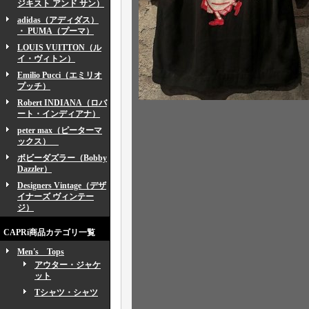
ジキスト アンド サン）
adidas（アディダス）
・ PUMA（プーマ）
LOUIS VUITTON（ル
イ・ヴィトン）
Emilio Pucci（エミリオ
プッチ）
Robert INDIANA（ロバ
ート・インディアナ）
peter max（ピーターマ
ックス）
ボビーダズラー（Bobby
Dazzler）
Designers Vintage（デザ
イナーズ ヴィンテー
ジ）
CAPRi商品カテゴリ一覧
Men's Tops
アウター・ジャケ
ット
Tシャツ・シャツ