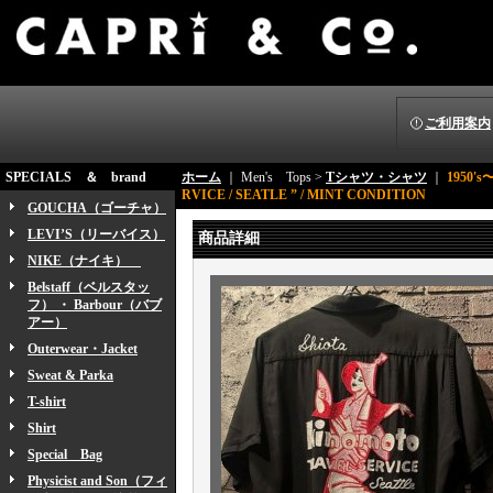
ご利用案内
SPECIALS ＆ brand
ホーム
｜ Men's Tops >
Tシャツ・シャツ
｜
1950's
RVICE / SEATLE ” / MINT CONDITION
GOUCHA（ゴーチャ）
LEVI’S（リーバイス）
商品詳細
NIKE（ナイキ）
Belstaff（ベルスタッ
フ） ・ Barbour（バブ
アー）
Outerwear・Jacket
Sweat & Parka
T-shirt
Shirt
Special Bag
Physicist and Son（フィ