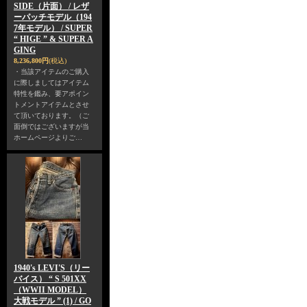
SIDE（片面） / レザ
ーパッチモデル（194
7年モデル） / SUPER
“ HIGE ” & SUPER A
GING
8,236,800円
(税込)
・当該アイテムのご購入
に際しましてはアイテム
特性を鑑み、要アポイン
トメントアイテムとさせ
て頂いております。（ご
面倒ではございますが当
ホームページよりご…
1940's LEVI'S（リー
バイス） “ S 501XX
（WWII MODEL）
大戦モデル ” (1) / GO