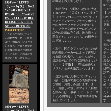
の機会をお見逃しなく。
・使用
1920's〜 “ LEVI'S
uie
（リーバイス） / No.2
・大胆且つ、背面いっぱいに大き
シャ
” / “ 201 / 1922 YEA
く施された 【 佐渡おけさの踊り子
【 ブ
R'S MODEL ” WAIST
】 モチーフのユニークなグラフィ
Lが
OVERALLS / W. BUC
ックとビンテージブラックボディ
てお
KLEBACK & SUSPE
ーのカラーマッチングの妙たる
見事
NDERS BUTTONS
や。ブラックボデイーにピンクと
い、 
19,800,000円
(税込)
紅色の刺繍は存在感、迫力揃って
りま
・こちらの商品はアイテ
満点です。くれぐれもこの機会を
ムの特性故、ネット販売
お見逃しなく。
・当
及び、通販の予定はござ
前の
いません。ご購入希望の
・近年、同グラフィックのものが
ツに
お客様は事前にご連絡の
国内復刻メーカーによって再現さ
ディ
上、ご来店、ご商談が可
れるほどの名作。しかしながら、
致し
能な方と限らせて頂…
当該個体は1950年代当時のオリジ
風合
ナル＝【 本物 】 。弊社所蔵のオ
等が
リジナル個体の販売となります。
は弊
該ア
・当該個体は見事なコンディショ
え、
ン故、ご自身で更なる表情昇華を
なり
ご堪能、お愉しみ頂けます。ま
品・
た、お察しの通りのアイテム特性
イテ
を鑑みれば、最早 【 アートピース
たく
】 たる側面も。その付加価値付与
容赦
も計り知れません。
す。
1900's〜 “ LEVI'S
（リーバイス） / No.2