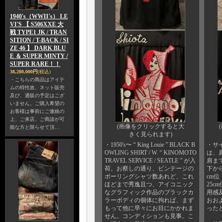
1940's（WWII's） LE
VI'S 【 S506XXE 大
戦 TYPE1 JK / TRAN
SITION / T-BACK / SI
ZE 46 】 DARK BLU
E ＆ SUPER MINTY /
SUPER RARE！！
38,280,000円
(税込)
・こちらの商品はアイテ
ムの特性故、ネット販売
及び、通販の予定はござ
いません。ご購入希望の
お客様は事前にご連絡の
上、ご来店、ご商談が可
(画像をクリックすると大
能な方と限らせて頂…
きく見られます)
・1950's〜 “ King Louie ” BLACK B
・サ
OWLING SHIRT / W. “ KINOMOTO
は、肩
TRAVEL SERVICE / SEATLE ” が入
肩まで
荷。お察しの通り、ビンテージの
下から
ボーリングシャツ数あれど、これ
cm
ほどまで秀逸且つ、アイコニック
25
なグラフィック作品のブラックカ
用感
ラーボディの個体に拘れば、まず
おお
もって他に早々にお目にかかれま
った
せん。コンディションも見事。こ