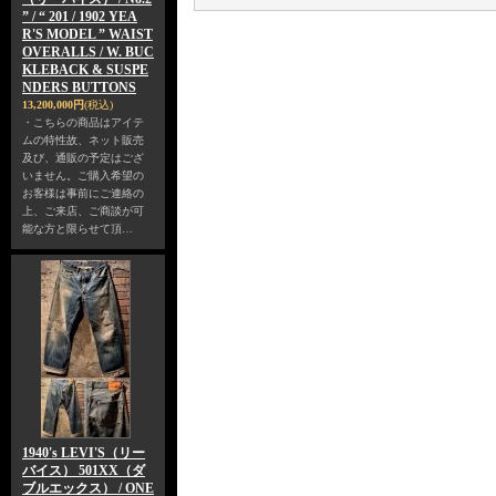
” / “ 201 / 1902 YEA
R'S MODEL ” WAIST
OVERALLS / W. BUC
KLEBACK & SUSPE
NDERS BUTTONS
13,200,000円
(税込)
・こちらの商品はアイテ
ムの特性故、ネット販売
及び、通販の予定はござ
いません。ご購入希望の
お客様は事前にご連絡の
上、ご来店、ご商談が可
能な方と限らせて頂…
1940's LEVI'S（リー
バイス） 501XX（ダ
ブルエックス） / ONE