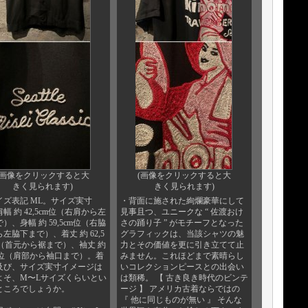
(画像をクリックすると大
(画像をクリックすると大
きく見られます)
きく見られます)
イズ表記 ML。サイズ実寸
・背面に施された絢爛豪華にして
幅 約 42,5cm位（右肩から左
見事且つ、ユニークな “ 佐渡おけ
）、身幅 約 59,5cm位（右脇
さの踊り子 ” がモチーフとなった
左脇下まで）、着丈 約 62,5
グラフィックは、当該シャツの魅
位（首元から裾まで）、袖丈 約
力とその価値を更に引き立てて止
cm位（肩部から袖口まで）。着
みません。これほどまで素晴らし
及び、サイズ実寸イメージは
いコレクションピースとの出会い
よそ、M〜Lサイズくらいとい
は類稀。 【 古き良き時代のビンテ
ところでしょうか。
ージ 】 アメリカ古着ならではの
『 他に同じものが無い 』 そんな