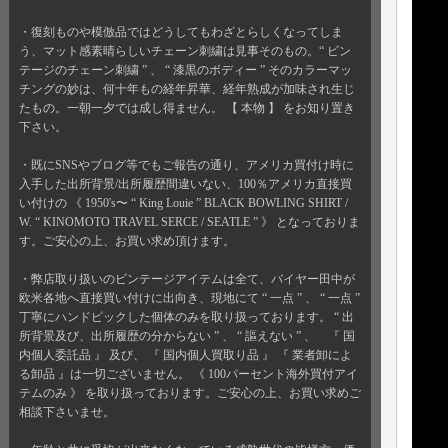
・復刻ものや模倣品ではどうしてもわざとらしくなってしま
う、マット感素晴らしいチェーン刺繍は見事そのもの。“ ビン
テージのチェーン刺繍 ” 、 “ 漆黒のボディー ” そのカラーマッ
チングの妙は、何十年もの経年昇華、経年熟成が加味され生じ
たもの。一朝一夕では成し得ません。 【 本物 】 をお知り置き
下さい。
・既にSNSやブログ等でもご報告の通り、アメリカ買付け時に
入手した出所背景/出所履歴間違いない、100％アメリカ直接買
い付けの 《 1950's〜 “ King Louie ” BLACK BOWLING SHIRT /
W. “ KINOMOTO TRAVEL SERCE / SEATLE ” 》 となっておりま
す。ご安心の上、お買い求め頂けます。
・弊店取り扱いのビンテージアイテムは全て、バイヤー田中が
欧米各地へ直接買い付けに出向き、現地にて “ 一点 ” 、 “ 一点 ”
丁寧にハンドピックした個体のみを取り扱っております。 “ 出
所背景及び、出所履歴の分からない ” 、 “ 謳えない ” 、 『 国
内個人委託品 』 及び、 『 国内個人買取り品 』 『 業者卸によ
る卸品 』は一切ございません。 《 100パーセント海外買付アイ
テムのみ 》 を取り扱っております。ご安心の上、お買い求めご
相談下さいませ。