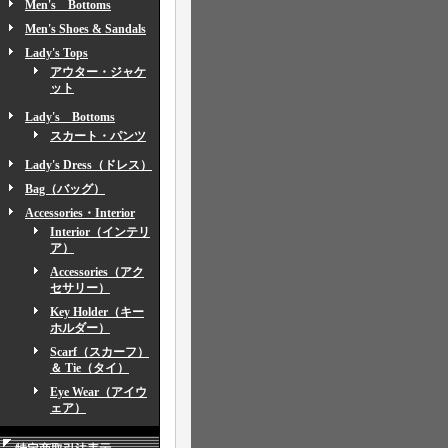
Men's Bottoms
Men's Shoes & Sandals
Lady's Tops
アウター・ジャケ
ット
Lady's Bottoms
スカート・パンツ
Lady's Dress（ドレス）
Bag（バッグ）
Accessories・Interior
Interior（インテリ
ア）
Accessories（アク
セサリー）
Key Holder（キー
ホルダー）
Scarf（スカーフ）
＆ Tie（タイ）
Eye Wear（アイウ
ェア）