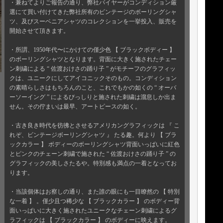
・兼ねてよりご報告の通り、弊社バイヤーがコンディション厳
選にて買い付けてきた弊社所有のビンテージのボーリングシャ
ツ、及びスーベニアシャツのコレクションを一挙投入、販売を
開始させて頂きます。
・所謂、1950年代〜にかけての僅少色 【 ブラックボディー 】
のボーリングシャツとなります。背面に大きく施されたチェー
ン刺繍による “ 佐渡おけさの踊り子 ” がモチーフのグラフィッ
クは、ユニークにしてアイコニックそのもの。コンディション
の素晴らしさはもちろんのこと、これでもかの如くの “ オーバ
ーソーイング ” によるびっしりと施された刺繍は溜息しか出ま
せん。その佇まいは最早、アートピースの如く。
・古き良き時代を彷彿とさせるアメリカングラフィックは 『 こ
れぞ、ビンテージボーリングシャツ 』 たる趣。何より 【 ブラ
ックカラー 】 ボディーのボーリングシャツ背面いっぱいに紅色
とピンクのチェーン刺繍で施された “ 佐渡おけさの踊り子 ” の
グラフィックの美しさたるや。特別感も満点の一着となってお
ります。
・当該個体はお察しの通り、また誰の眼にも一目瞭然の 【 特別
な一着 】 。僅少且つ稀少な 【 ブラックカラー 】 のボディー背
面いっぱいに大きく施されたユニークなチェーン刺繍によるグ
ラフィックは 【 ブラックカラー 】 のボディーに映えます。