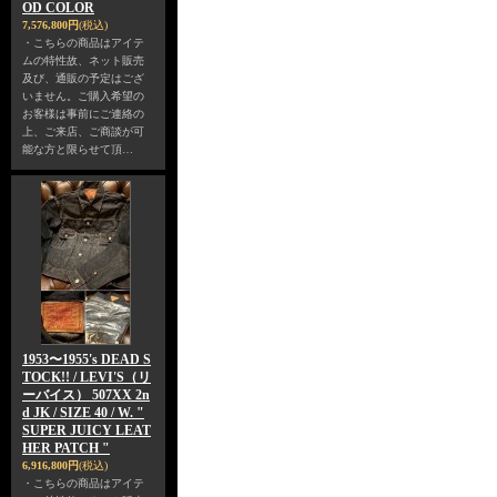
OD COLOR
7,576,800円
(税込)
・こちらの商品はアイテ
ムの特性故、ネット販売
及び、通販の予定はござ
いません。ご購入希望の
お客様は事前にご連絡の
上、ご来店、ご商談が可
能な方と限らせて頂…
1953〜1955's DEAD S
TOCK!! / LEVI'S（リ
ーバイス） 507XX 2n
d JK / SIZE 40 / W. "
SUPER JUICY LEAT
HER PATCH "
6,916,800円
(税込)
・こちらの商品はアイテ