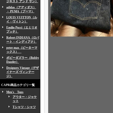
ジキスト アンド サン）
adidas（アディダス）
・ PUMA（プーマ）
LOUIS VUITTON（ル
イ・ヴィトン）
Emilio Pucci（エミリオ
プッチ）
Robert INDIANA（ロバ
ート・インディアナ）
peter max（ピーターマ
ックス）
ボビーダズラー（Bobby
Dazzler）
Designers Vintage（デザ
イナーズ ヴィンテー
ジ）
CAPRi商品カテゴリ一覧
Men's Tops
アウター・ジャケ
ット
Tシャツ・シャツ