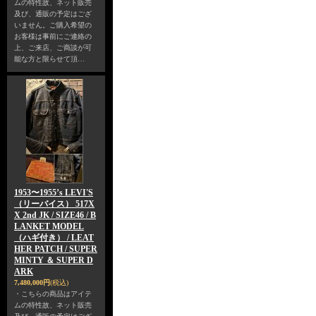
ムの特性故、ネット販売
及び、通販の予定はござ
いません。ご購入希望の
お客様は事前にご連絡の
上、ご来店、ご商談が可
能な方と限らせて頂…
1953〜1955’s LEVI'S
（リーバイス） 517X
X 2nd JK / SIZE46 / B
LANKET MODEL
（ハギ付き） / LEAT
HER PATCH / SUPER
MINTY ＆ SUPER D
ARK
7,480,000円
(税込)
・こちらの商品はアイテ
ムの特性故、ネット販売