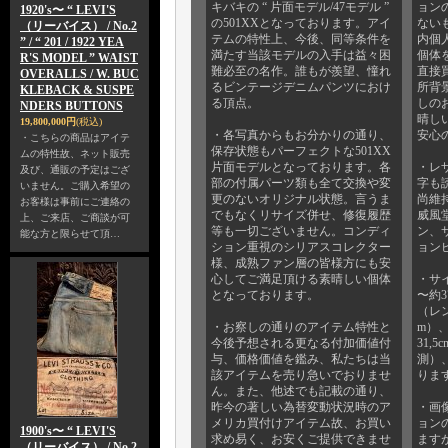
キバキの “ 片面モデル/47モデル ”
ョン
1920's〜 “ LEVI'S
の501XXとなっております。アイ
ない
（リーバイス） / No.2
テムの特性上、今後、同等条件を
内個
” / “ 201 / 1922 YEA
満たす当該モデルの入手は益々困
個体
R'S MODEL ” WAIST
難必至の名作。誰もが羨望、憧れ
直接
OVERALLS / W. BUC
るビンテージデニムパンツにおけ
所背
KLEBACK & SUSPE
る頂点。
しの
NDERS BUTTONS
晴し
19,800,000円
(税込)
・各写真からもお分かりの通り、
安心
・こちらの商品はアイテ
保存状態もパーフェクトな501XX
ムの特性故、ネット販売
片面モデルとなっております。各
・レ
及び、通販の予定はござ
部の付属パーツ類も全て交換や変
字も
いません。ご購入希望の
更のないオリジナル状態。言うま
尚維
お客様は事前にご連絡の
でもなくリサイズ併せ、修復履歴
威風
上、ご来店、ご商談が可
等も一切ございません。コンディ
ン、
能な方と限らせて頂…
ション重視のシリアスコレクター
ョン
様、成熟ファン層の皆様方にも安
心してご満足頂ける素晴しい個体
・サ
となっております。
〜約3
（レン
・お察しの通りのアイテム特性と
m）、
今後予想される更なる付加価値付
31,
与、価格価値を鑑み、私たちは当
測）、
該アイテムを売り急いでおりませ
りま
ん。また、他述でも記載の通り、
昨今の著しい為替変動状況時のア
・画
メリカ買付けアイテム故、お買い
ョン
1900's〜 “ LEVI'S
求め易く、お安くご提供できませ
ます
（リーバイス） / No.2