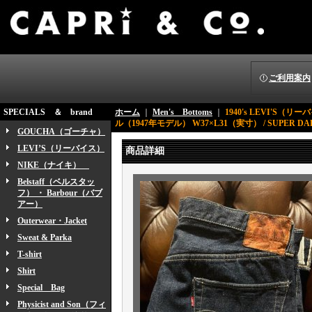
ご利用案内
SPECIALS ＆ brand
ホーム
｜
Men's Bottoms
｜
1940's LEVI'S（
ル（1947年モデル） W37×L31（実寸） / SUPER DAR
GOUCHA（ゴーチャ）
LEVI’S（リーバイス）
商品詳細
NIKE（ナイキ）
Belstaff（ベルスタッ
フ） ・ Barbour（バブ
アー）
Outerwear・Jacket
Sweat & Parka
T-shirt
Shirt
Special Bag
Physicist and Son（フィ