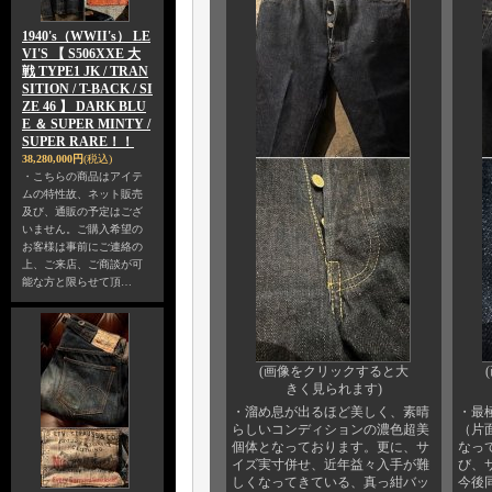
1940's（WWII's） LE
VI'S 【 S506XXE 大
戦 TYPE1 JK / TRAN
SITION / T-BACK / SI
ZE 46 】 DARK BLU
E ＆ SUPER MINTY /
SUPER RARE！！
38,280,000円
(税込)
・こちらの商品はアイテ
ムの特性故、ネット販売
及び、通販の予定はござ
いません。ご購入希望の
お客様は事前にご連絡の
上、ご来店、ご商談が可
能な方と限らせて頂…
(画像をクリックすると大
きく見られます)
・溜め息が出るほど美しく、素晴
・最
らしいコンディションの濃色超美
（片
個体となっております。更に、サ
なっ
イズ実寸併せ、近年益々入手が難
び、
しくなってきている、真っ紺バッ
今後