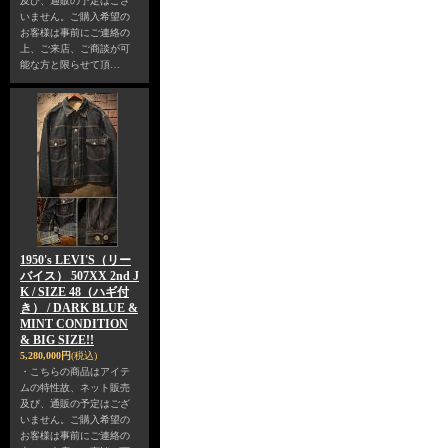
及び、通販の予定はござ
いません。ご購入希望の
お客様は事前にご連絡の
上、ご来店、ご商談が可
能な方と限らせて頂…
1950's LEVI'S（リー
バイス） 507XX 2nd J
K / SIZE 48（ハギ付
き） / DARK BLUE &
MINT CONDITION
& BIG SIZE!!
5,280,000円
(税込)
・こちらの商品はアイテ
ムの特性故、ネット販売
及び、通販の予定はござ
いません。ご購入希望の
お客様は事前にご連絡の