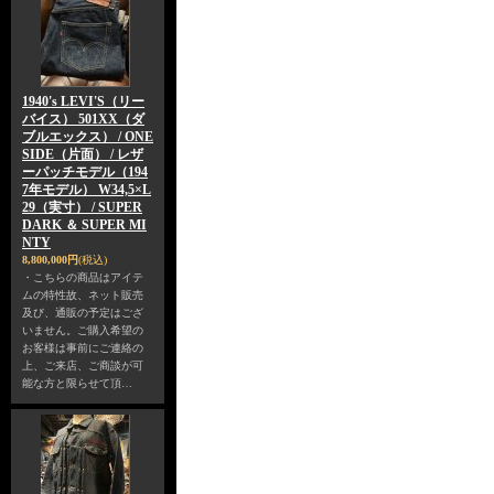
1940's LEVI'S（リー
バイス） 501XX（ダ
ブルエックス） / ONE
SIDE（片面） / レザ
ーパッチモデル（194
7年モデル） W34,5×L
29（実寸） / SUPER
DARK ＆ SUPER MI
NTY
8,800,000円
(税込)
・こちらの商品はアイテ
ムの特性故、ネット販売
及び、通販の予定はござ
いません。ご購入希望の
お客様は事前にご連絡の
上、ご来店、ご商談が可
能な方と限らせて頂…