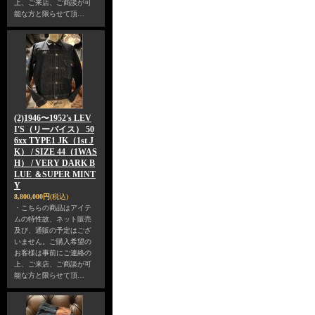
上、ご来店、ご商談が可
能な方と限らせて頂…
(2)1946〜1952's LEV
I'S（リーバイス） 50
6xx TYPE1 JK（1st J
K） / SIZE 44（1WAS
H） / VERY DARK B
LUE ＆SUPER MINT
Y
8,800,000円
(税込)
・こちらの商品はアイテ
ムの特性故、ネット販売
及び、通販の予定はござ
いません。ご購入希望の
お客様は事前にご連絡の
上、ご来店、ご商談が可
能な方と限らせて頂…