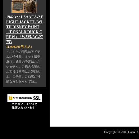
1942's〜 USAAF A-2 F
LIGHT JACKET / WI
TH DISNEY PAINT
（DONALD DUCK C
REW） / W535-AC-27
753
11,000,000円
(税込)
・こちらの商品はアイテ
ムの特性故、ネット販売
及び、通販の予定はござ
いません。ご購入希望の
お客様は事前にご連絡の
上、ご来店、ご商談が可
能な方と限らせて頂…
Copyright © 2005 Capri. Al