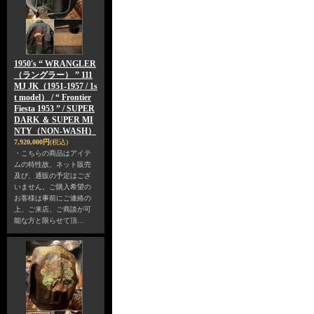
1950's “ WRANGLER
（ラングラー） ” 111
MJ JK（1951-1957 / 1s
t model） / “ Frontier
Fiesta 1953 ” / SUPER
DARK ＆ SUPER MI
NTY（NON-WASH）
7,920,000円
(税込)
・こちらの商品はアイテ
ムの特性故、ネット販売
及び、通販の予定はござ
いません。ご購入希望の
お客様は事前にご連絡の
上、ご来店、ご商談が可
能な方と限らせて頂…