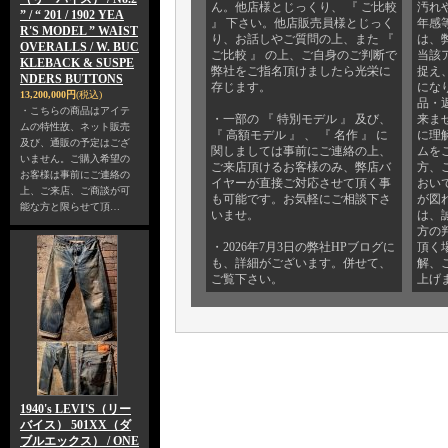
ん。他店様とじっくり、 『 ご比較
汚れ
” / “ 201 / 1902 YEA
』 下さい。他店販売員様とじっく
年感
R'S MODEL ” WAIST
り、お話しやご質問の上、また 『
は、
OVERALLS / W. BUC
ご比較 』 の上、ご自身のご判断で
当該
KLEBACK & SUSPE
弊社をご指名頂けましたら光栄に
捉え
NDERS BUTTONS
存じます。
にな
13,200,000円
(税込)
品・
・こちらの商品はアイテ
・一部の 『 特別モデル 』 及び、
来ま
ムの特性故、ネット販売
『 高額モデル 』 、 『 名作 』 に
に理
及び、通販の予定はござ
関しましては事前にご連絡の上、
ムを
いません。ご購入希望の
ご来店頂けるお客様のみ、弊店バ
方、
お客様は事前にご連絡の
イヤーが直接ご対応させて頂く事
おい
上、ご来店、ご商談が可
も可能です。お気軽にご相談下さ
が図
能な方と限らせて頂…
いませ。
は、
方の
・2026年7月3日の弊社HPブログに
頂く
も、詳細がございます。併せて、
解、
ご覧下さい。
上げ
1940's LEVI'S（リー
バイス） 501XX（ダ
ブルエックス） / ONE