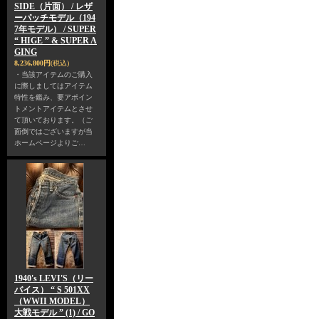
SIDE（片面） / レザ
ーパッチモデル（194
7年モデル） / SUPER
“ HIGE ” & SUPER A
GING
8,236,800円
(税込)
・当該アイテムのご購入
に際しましてはアイテム
特性を鑑み、要アポイン
トメントアイテムとさせ
て頂いております。（ご
面倒ではございますが当
ホームページよりご…
1940's LEVI'S（リー
バイス） “ S 501XX
（WWII MODEL）
大戦モデル ” (1) / GO