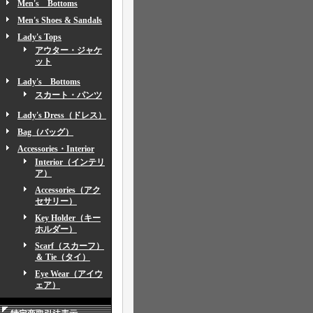
Men's Bottoms
Men's Shoes & Sandals
Lady's Tops
アウター・ジャケ
ット
Lady's Bottoms
スカート・パンツ
Lady's Dress（ドレス）
Bag（バッグ）
Accessories・Interior
Interior（インテリ
ア）
Accessories（アク
セサリー）
Key Holder（キー
ホルダー）
Scarf（スカーフ）
＆ Tie（タイ）
Eye Wear（アイウ
ェア）