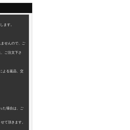
致します。
れませんので、ご
上、ご注文下さ
による返品、交
った場合は、ご
させて頂きます。