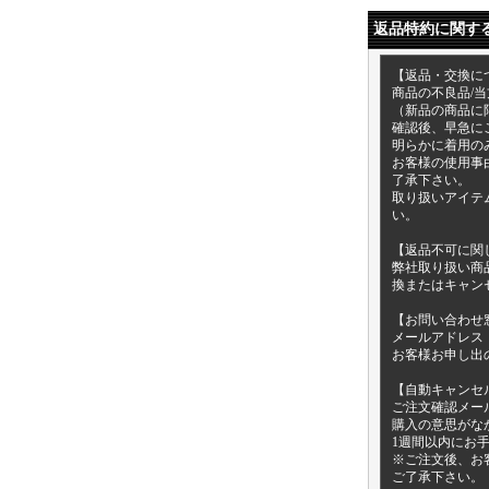
返品特約に関す
【返品・交換に
商品の不良品/
（新品の商品に
確認後、早急に
明らかに着用の
お客様の使用事
了承下さい。
取り扱いアイテ
い。
【返品不可に関
弊社取り扱い商
換またはキャン
【お問い合わせ
メールアドレス： inf
お客様お申し出
【自動キャンセ
ご注文確認メー
購入の意思がな
1週間以内にお
※ご注文後、お
ご了承下さい。