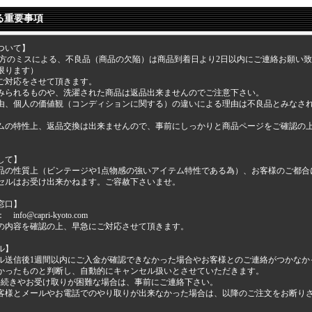
る重要事項
ついて】
当方のミスによる、不良品（商品の欠陥）は商品到着日より2日以内にご連絡お願い
限ります）
ご対応をさせて頂きます。
みられるものや、洗濯された商品は返品出来ませんのでご注意下さい。
由、個人の価値観（コンディションに関する）の違いによる理由は不良品とみなさ
ムの特性上、返品交換は出来ませんので、事前にしっかりと商品ページをご確認の
して】
品の性質上（ビンテージや1点物感の強いアイテム特性である為）、お客様のご都合
セルはお受け出来かねます。ご容赦下さいませ。
窓口】
o@capri-kyoto.com
の内容を確認の上、早急にご対応させて頂きます。
ル】
ル送信後1週間以内にご入金が確認できなかった場合やお客様とのご連絡がつかなか
かったものと判断し、自動的にキャンセル扱いとさせていただきます。
手続きやお受け取りが困難な場合は、事前にご連絡下さい。
客様とメールやお電話でのやり取りが出来なかった場合は、以降のご注文をお断り