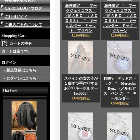
特定商取引法表示
海外限定 “ マー
海外限定 “ マー
CAPRi BLOG / ブログ
クジェイコブス
クジェイコブス
（ＭＡＲＣ ＪＡＣ
（ＭＡＲＣ ＪＡＣ
ご利用ガイド
ＯＢＳ） ” キー
ＯＢＳ） ” キー
ご来店ご予約について
ホルダー キャッ
ホルダー ドッグ
ト ブラウン
グリーン
Shopping Cart
5,280円
(税込)
5,280円
(税込)
カートの中身
カートは空です。
ログイン
新規登録はこちら
ログインはこちら
スペインの女の子が
1980’s デッドスト
１個ずつ手作りする
ック “ Mercedes
お守りキーホルダー
Benz (メルセデ
Hot Item
[ac0005]
ス ベンツ) ” キ
ーホルダー
9,680円
(税込)
1,980円
(税込)