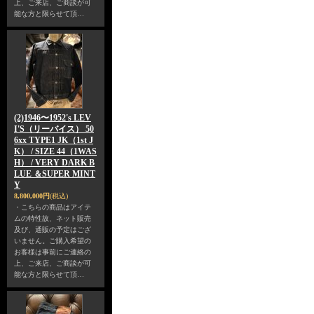
上、ご来店、ご商談が可
能な方と限らせて頂…
(2)1946〜1952's LEV
I'S（リーバイス） 50
6xx TYPE1 JK（1st J
K） / SIZE 44（1WAS
H） / VERY DARK B
LUE ＆SUPER MINT
Y
8,800,000円
(税込)
・こちらの商品はアイテ
ムの特性故、ネット販売
及び、通販の予定はござ
いません。ご購入希望の
お客様は事前にご連絡の
上、ご来店、ご商談が可
能な方と限らせて頂…