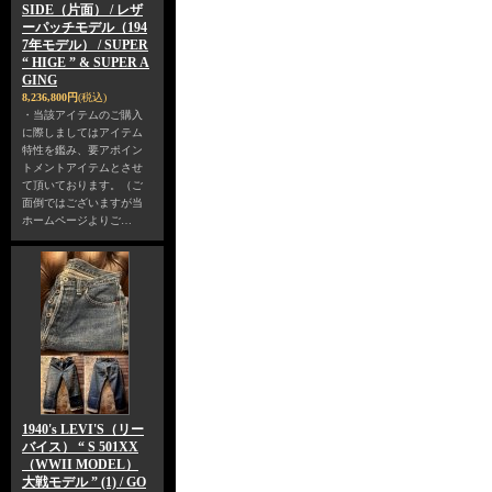
SIDE（片面） / レザ
ーパッチモデル（194
7年モデル） / SUPER
“ HIGE ” & SUPER A
GING
8,236,800円
(税込)
・当該アイテムのご購入
に際しましてはアイテム
特性を鑑み、要アポイン
トメントアイテムとさせ
て頂いております。（ご
面倒ではございますが当
ホームページよりご…
1940's LEVI'S（リー
バイス） “ S 501XX
（WWII MODEL）
大戦モデル ” (1) / GO