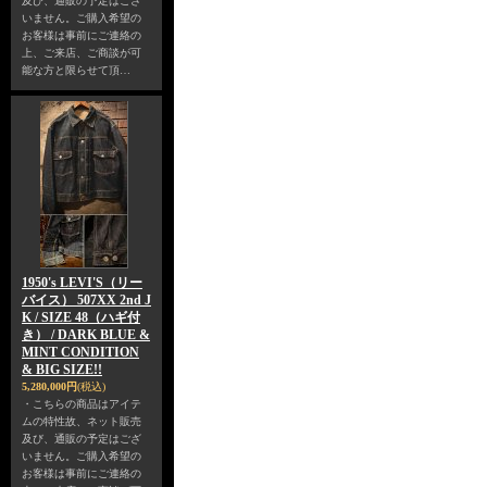
及び、通販の予定はござ
いません。ご購入希望の
お客様は事前にご連絡の
上、ご来店、ご商談が可
能な方と限らせて頂…
1950's LEVI'S（リー
バイス） 507XX 2nd J
K / SIZE 48（ハギ付
き） / DARK BLUE &
MINT CONDITION
& BIG SIZE!!
5,280,000円
(税込)
・こちらの商品はアイテ
ムの特性故、ネット販売
及び、通販の予定はござ
いません。ご購入希望の
お客様は事前にご連絡の