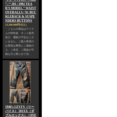
” / “ 201 / 1902 YEA
R'S MODEL ” WAIST
OVERALLS / W. BUC
KLEBACK & SUSPE
NDERS BUTTONS
13,200,000円
(税込)
・こちらの商品はアイテ
ムの特性故、ネット販売
及び、通販の予定はござ
いません。ご購入希望の
お客様は事前にご連絡の
上、ご来店、ご商談が可
能な方と限らせて頂…
1940's LEVI'S（リー
バイス） 501XX（ダ
ブルエックス） / ONE