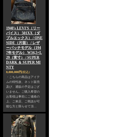
1940's LEVI'S（リー
バイス） 501XX（ダ
ブルエックス） / ONE
SIDE（片面） / レザ
ーパッチモデル（194
7年モデル） W34,5×L
29（実寸） / SUPER
DARK ＆ SUPER MI
NTY
8,800,000円
(税込)
・こちらの商品はアイテ
ムの特性故、ネット販売
及び、通販の予定はござ
いません。ご購入希望の
お客様は事前にご連絡の
上、ご来店、ご商談が可
能な方と限らせて頂…