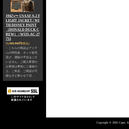
1942's〜 USAAF A-2 F
LIGHT JACKET / WI
TH DISNEY PAINT
（DONALD DUCK C
REW） / W535-AC-27
753
11,000,000円
(税込)
・こちらの商品はアイテ
ムの特性故、ネット販売
及び、通販の予定はござ
いません。ご購入希望の
お客様は事前にご連絡の
上、ご来店、ご商談が可
能な方と限らせて頂…
Copyright © 2005 Capri. Al