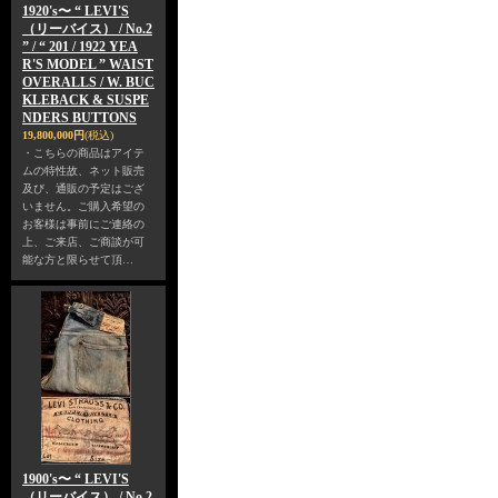
1920's〜 “ LEVI'S
（リーバイス） / No.2
” / “ 201 / 1922 YEA
R'S MODEL ” WAIST
OVERALLS / W. BUC
KLEBACK & SUSPE
NDERS BUTTONS
19,800,000円
(税込)
・こちらの商品はアイテ
ムの特性故、ネット販売
及び、通販の予定はござ
いません。ご購入希望の
お客様は事前にご連絡の
上、ご来店、ご商談が可
能な方と限らせて頂…
1900's〜 “ LEVI'S
（リーバイス） / No.2