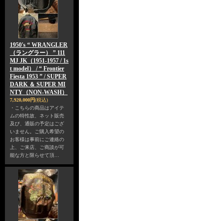
1950's “ WRANGLER
（ラングラー） ” 111
MJ JK（1951-1957 / 1s
t model） / “ Frontier
Fiesta 1953 ” / SUPER
DARK ＆ SUPER MI
NTY（NON-WASH）
7,920,000円
(税込)
・こちらの商品はアイテ
ムの特性故、ネット販売
及び、通販の予定はござ
いません。ご購入希望の
お客様は事前にご連絡の
上、ご来店、ご商談が可
能な方と限らせて頂…