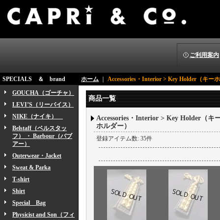
ご利用案内
SPECIALS ＆ brand
ホーム
｜
Accessories・Interior > Key Holder
GOUCHA（ゴーチャ）
商品一覧
LEVI’S（リーバイス）
NIKE（ナイキ）
Accessories・Interior > Key Holder（キ
ホルダー）
Belstaff（ベルスタッ
フ） ・ Barbour（バブ
登録アイテム数
:
35件
アー）
Outerwear・Jacket
Sweat & Parka
T-shirt
Shirt
Special Bag
Physicist and Son（フィ