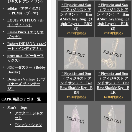
ジキスト アンド サン）
“ Physicist and Son
“ Physicist and Son
adidas（アディダス）
（ フィジキスト ア
（ フィジキスト ア
・ PUMA（プーマ）
ンド サン ） ” Han
ンド サン ） ” Han
d Stich Key Ring （T
d Stich Key Ring （T
LOUIS VUITTON（ル
riple Layer） BRN
riple Layer） BLK
イ・ヴィトン）
(2)
(2)
Emilio Pucci（エミリオ
27,830円
(税込)
27,830円
(税込)
プッチ）
Robert INDIANA（ロバ
ート・インディアナ）
peter max（ピーターマ
ックス）
ボビーダズラー（Bobby
Dazzler）
“ Physicist and Son
“ Physicist and Son
（ フィジキスト ア
（ フィジキスト ア
Designers Vintage（デザ
ンド サン ） ” Two
ンド サン ） ” One
イナーズ ヴィンテー
Raw Shackle Key B
Raw Shackle Key B
ジ）
RN
LK
17,600円
(税込)
14,300円
(税込)
CAPRi商品カテゴリ一覧
Men's Tops
アウター・ジャケ
ット
Tシャツ・シャツ