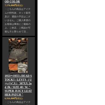
OD COLOR
7,576,800円
(税込)
・こちらの商品はアイテ
ムの特性故、ネット販売
及び、通販の予定はござ
いません。ご購入希望の
お客様は事前にご連絡の
上、ご来店、ご商談が可
能な方と限らせて頂…
1953〜1955's DEAD S
TOCK!! / LEVI'S（リ
ーバイス） 507XX 2n
d JK / SIZE 40 / W. "
SUPER JUICY LEAT
HER PATCH "
6,916,800円
(税込)
・こちらの商品はアイテ