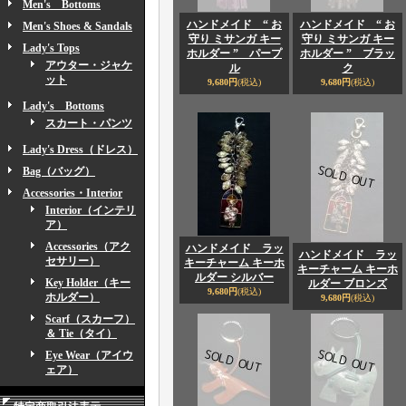
Men's Bottoms
ハンドメイド “ お
ハンドメイド “ お
Men's Shoes & Sandals
守り ミサンガ キー
守り ミサンガ キー
Lady's Tops
ホルダー ” パープ
ホルダー ” ブラッ
アウター・ジャケ
ル
ク
ット
9,680円
(税込)
9,680円
(税込)
Lady's Bottoms
スカート・パンツ
Lady's Dress（ドレス）
Bag（バッグ）
Accessories・Interior
Interior（インテリ
ア）
Accessories（アク
ハンドメイド ラッ
ハンドメイド ラッ
セサリー）
キーチャーム キーホ
キーチャーム キーホ
ルダー シルバー
Key Holder（キー
ルダー ブロンズ
9,680円
(税込)
ホルダー）
9,680円
(税込)
Scarf（スカーフ）
＆ Tie（タイ）
Eye Wear（アイウ
ェア）