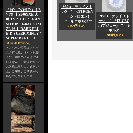
1980’s デッドスト
1940's（WWII's） LE
ック “ CITROEN
VI'S 【 S506XXE 大
1980’s デッドスト
（シトロエン）
戦 TYPE1 JK / TRAN
ック “ PEUGEO
” キーホルダー
SITION / T-BACK / SI
T (プジョー) ” キ
1,980円
(税込)
ZE 46 】 DARK BLU
ーホルダー
E ＆ SUPER MINTY /
1,980円
(税込)
SUPER RARE！！
38,280,000円
(税込)
・こちらの商品はアイテ
ムの特性故、ネット販売
及び、通販の予定はござ
いません。ご購入希望の
お客様は事前にご連絡の
上、ご来店、ご商談が可
能な方と限らせて頂…