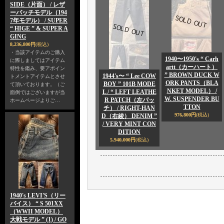
SIDE（片面） / レザ
ーパッチモデル（194
7年モデル） / SUPER
“ HIGE ” & SUPER A
GING
8,236,800円
(税込)
・当該アイテムのご購入
1940〜1950's “ Carh
に際しましてはアイテム
artt（カーハート）
特性を鑑み、要アポイン
” BROWN DUCK W
1944's〜 “ Lee COW
トメントアイテムとさせ
ORK PANTS（BLA
BOY ” 101B MODE
て頂いております。（ご
NKET MODEL） /
L / “ LEFT LEATHE
面倒ではございますが当
W. SUSPENDER BU
R PATCH（左パッ
ホームページよりご…
TTON
チ） / RIGHT-HAN
976,800円
(税込)
D（右綾） DENIM ”
/ VERY MINT CON
DITION
5,940,000円
(税込)
1940's LEVI'S（リー
バイス） “ S 501XX
（WWII MODEL）
大戦モデル ” (1) / GO