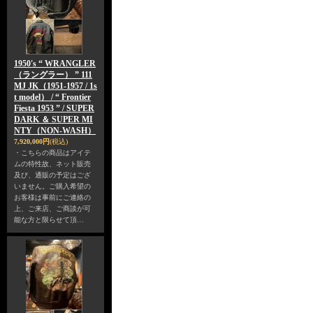
1950's “ WRANGLER
（ラングラー） ” 111
MJ JK（1951-1957 / 1s
t model） / “ Frontier
Fiesta 1953 ” / SUPER
DARK ＆ SUPER MI
NTY（NON-WASH）
7,920,000円
(税込)
・こちらの商品はアイテ
ムの特性故、ネット販売
及び、通販の予定はござ
いません。ご購入希望の
お客様は事前にご連絡の
上、ご来店、ご商談が可
能な方と限らせて頂…