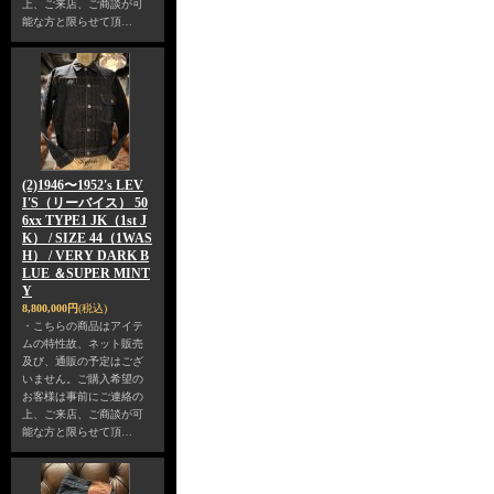
上、ご来店、ご商談が可
能な方と限らせて頂…
(2)1946〜1952's LEV
I'S（リーバイス） 50
6xx TYPE1 JK（1st J
K） / SIZE 44（1WAS
H） / VERY DARK B
LUE ＆SUPER MINT
Y
8,800,000円
(税込)
・こちらの商品はアイテ
ムの特性故、ネット販売
及び、通販の予定はござ
いません。ご購入希望の
お客様は事前にご連絡の
上、ご来店、ご商談が可
能な方と限らせて頂…