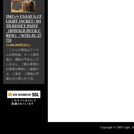
1942's〜 USAAF A-2 F
LIGHT JACKET / WI
TH DISNEY PAINT
（DONALD DUCK C
REW） / W535-AC-27
753
11,000,000円
(税込)
・こちらの商品はアイテ
ムの特性故、ネット販売
及び、通販の予定はござ
いません。ご購入希望の
お客様は事前にご連絡の
上、ご来店、ご商談が可
能な方と限らせて頂…
Copyright © 2005 Capri. Al