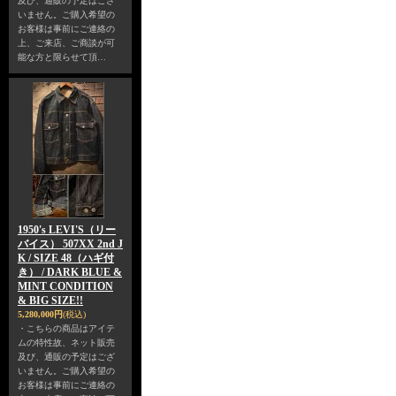
及び、通販の予定はござ
いません。ご購入希望の
お客様は事前にご連絡の
上、ご来店、ご商談が可
能な方と限らせて頂…
1950's LEVI'S（リー
バイス） 507XX 2nd J
K / SIZE 48（ハギ付
き） / DARK BLUE &
MINT CONDITION
& BIG SIZE!!
5,280,000円
(税込)
・こちらの商品はアイテ
ムの特性故、ネット販売
及び、通販の予定はござ
いません。ご購入希望の
お客様は事前にご連絡の