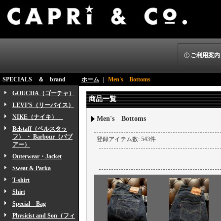
ご利用案内
SPECIALS ＆ brand
ホーム
｜
Men's Bottoms
GOUCHA（ゴーチャ）
商品一覧
LEVI’S（リーバイス）
NIKE（ナイキ）
Men's Bottoms
Belstaff（ベルスタッ
フ） ・ Barbour（バブ
登録アイテム数
:
543件
アー）
Outerwear・Jacket
Sweat & Parka
T-shirt
Shirt
Special Bag
Physicist and Son（フィ