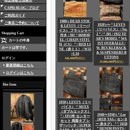
特定商取引法表示
CAPRi BLOG / ブログ
ご利用ガイド
1980's DEAD STOC
ご来店ご予約について
1920's〜 “ LEVI'S
K LEVI'S（リーバ
（リーバイス） / No.
イス） フラッシャー
Shopping Cart
2 ” / “ 201 / 1922 YE
付き / 501 “ 66MOD
AR'S MODEL ” WA
EL / CHAIN STITC
カートの中身
IST OVERALLS /
H（CS） ” / RED LI
カートは空です。
W. BUCKLEBACK
NE（赤ミミ） / W32
& SUSPENDERS B
×L34
UTTONS
ログイン
646,800円
(税込)
19,800,000円
(税込)
新規登録はこちら
ログインはこちら
Hot Item
1950's LEVI'S（リー
バイス） “ 501XX
（ダブルエックス）
1940〜1950's “ Lee
” / 1953年 センター
（RED TAG / センタ
セット 両面タブ レ
ー 赤タグ） ” “ 101B
ザーパッチ / SUPER
” DENIM PANTS /