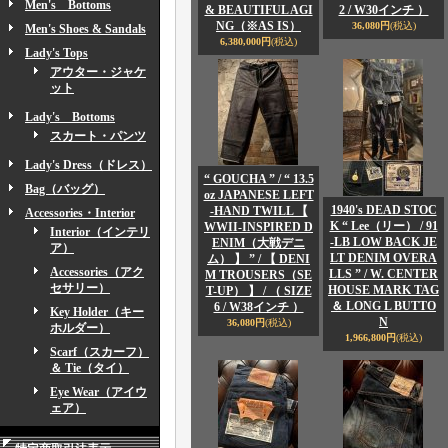
Men's Bottoms
& BEAUTIFUL AGI
2 / W30インチ ）
NG（※AS IS）
36,080円
(税込)
Men's Shoes & Sandals
6,380,000円
(税込)
Lady's Tops
アウター・ジャケ
ット
Lady's Bottoms
スカート・パンツ
Lady's Dress（ドレス）
“ GOUCHA ” / “ 13.5
Bag（バッグ）
oz JAPANESE LEFT
1940's DEAD STOC
-HAND TWILL 【
Accessories・Interior
K “ Lee（リー） / 91
WWII-INSPIRED D
Interior（インテリ
-LB LOW BACK JE
ENIM（大戦デニ
ア）
LT DENIM OVERA
ム） 】 ” / 【 DENI
Accessories（アク
LLS ” / W. CENTER
M TROUSERS（SE
セサリー）
HOUSE MARK TAG
T-UP） 】 / （ SIZE
＆ LONG L BUTTO
6 / W38インチ ）
Key Holder（キー
N
36,080円
(税込)
ホルダー）
1,966,800円
(税込)
Scarf（スカーフ）
＆ Tie（タイ）
Eye Wear（アイウ
ェア）