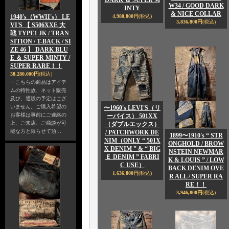
DARK ＆ SUPER M
W34 / GOOD DARK
INTY
& NICE COLLAR
1940's（WWII's） LE
4,980,800円
(税込)
3,836,800円
(税込)
VI'S 【 S506XXE 大
戦 TYPE1 JK / TRAN
SITION / T-BACK / SI
ZE 46 】 DARK BLU
E ＆ SUPER MINTY /
SUPER RARE！！
38,280,000円
(税込)
・こちらの商品はアイテ
ムの特性故、ネット販売
及び、通販の予定はござ
いません。ご購入希望の
〜1960's LEVI'S（リ
お客様は事前にご連絡の
ーバイス） 501XX
上、ご来店、ご商談が可
（ダブルエックス）
能な方と限らせて頂…
/ PATCHWORK DE
1899〜1910's “ STR
NIM（ONLY “ 501X
ONGHOLD / BROW
X DENIM ” & “ BIG
NSTEIN NEWMAR
Ｅ DENIM ” FABRI
K & LOUIS ” / LOW
C USE）
BACK DENIM OVE
1,636,800円
(税込)
R ALL / SUPER RA
RE！！
3,946,800円
(税込)