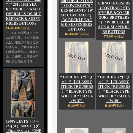
900's DEAD STOCK
CHINO TROUSERS
” / “ 201 / 1902 YEA
“ SCOWCROFT'S ”
（CONTRACT STA
R'S MODEL ” WAIST
DENIM PANTS（W
MP “ B.B.&CO / BR
OVERALLS / W. BUC
AIST OVERALLS）
OOKS BROTHERS
KLEBACK & SUSPE
/ W. BUCKLE BAC
”） / W. BUCKLEB
NDERS BUTTONS
K & SUSPENDERS
ACK & SUSPENDE
13,200,000円
(税込)
BUTTONS
RS BUTTONS
・こちらの商品はアイテ
16,500,000円
(税込)
976,800円
(税込)
ムの特性故、ネット販売
及び、通販の予定はござ
いません。ご購入希望の
お客様は事前にご連絡の
上、ご来店、ご商談が可
能な方と限らせて頂…
“ GOUCHA（ゴーチ
“ GOUCHA（ゴーチ
ャ） ” 【 CLASSIC
ャ） ” 【 CLASSIC
2TUCK TROUSERS
2TUCK TROUSERS
】 “ BLACK TYPE
】 “ BLACK TYPE
WRITER ” / SIZE 4
WRITER ” / SIZE 5
（W 37）
（W 39）
49,280円
(税込)
49,280円
(税込)
1940's LEVI'S（リー
バイス） 501XX（ダ
ブルエックス） / ONE