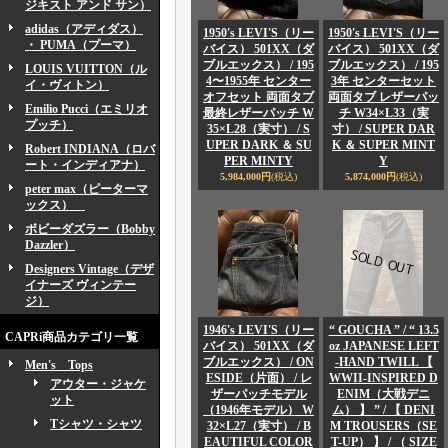
ジキスト アンド サン）
adidas（アディダス）
1950's LEVI'S（リー
1950's LEVI'S（リー
・ PUMA（プーマ）
バイス） 501XX（ダ
バイス） 501XX（ダ
ブルエックス） / 195
ブルエックス） / 195
LOUIS VUITTON（ル
4〜1955年 センター
3年 センターセット
イ・ヴィトン）
オフセット 両面タブ
両面タブ レザーパッ
Emilio Pucci（エミリオ
最終レザーパッチ W
チ W34×L33（実
プッチ）
35×L28（実寸） / S
寸） / SUPER DAR
UPER DARK ＆ SU
K ＆ SUPER MINT
Robert INDIANA（ロバ
PER MINTY
Y
ート・インディアナ）
5,984,000円
(税込)
5,874,000円
(税込)
peter max（ピーターマ
ックス）
ボビーダズラー（Bobby
Dazzler）
Designers Vintage（デザ
イナーズ ヴィンテー
ジ）
1946's LEVI'S（リー
“ GOUCHA ” / “ 13.5
CAPRi商品カテゴリ一覧
バイス） 501XX（ダ
oz JAPANESE LEFT
ブルエックス） / ON
-HAND TWILL 【
Men's Tops
ESIDE（片面） / レ
WWII-INSPIRED D
アウター・ジャケ
ザーパッチモデル
ENIM（大戦デニ
ット
（1946年モデル） W
ム） 】 ” / 【 DENI
Tシャツ・シャツ
32×L27（実寸） / B
M TROUSERS（SE
EAUTIFUL COLOR
T-UP） 】 / （ SIZE