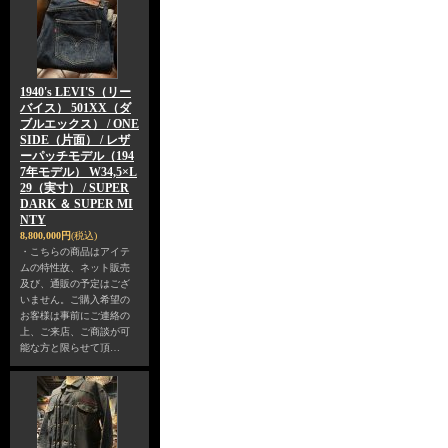
1940's LEVI'S（リー
バイス） 501XX（ダ
ブルエックス） / ONE
SIDE（片面） / レザ
ーパッチモデル（194
7年モデル） W34,5×L
29（実寸） / SUPER
DARK ＆ SUPER MI
NTY
8,800,000円
(税込)
・こちらの商品はアイテ
ムの特性故、ネット販売
及び、通販の予定はござ
いません。ご購入希望の
お客様は事前にご連絡の
上、ご来店、ご商談が可
能な方と限らせて頂…