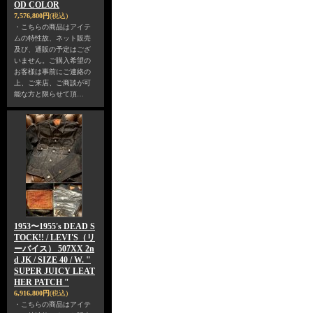
OD COLOR
7,576,800円
(税込)
・こちらの商品はアイテ
ムの特性故、ネット販売
及び、通販の予定はござ
いません。ご購入希望の
お客様は事前にご連絡の
上、ご来店、ご商談が可
能な方と限らせて頂…
1953〜1955's DEAD S
TOCK!! / LEVI'S（リ
ーバイス） 507XX 2n
d JK / SIZE 40 / W. "
SUPER JUICY LEAT
HER PATCH "
6,916,800円
(税込)
・こちらの商品はアイテ