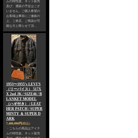
ムの特性故、ネット販売
及び、通販の予定はござ
いません。ご購入希望の
お客様は事前にご連絡の
上、ご来店、ご商談が可
能な方と限らせて頂…
1953〜1955’s LEVI'S
（リーバイス） 517X
X 2nd JK / SIZE46 / B
LANKET MODEL
（ハギ付き） / LEAT
HER PATCH / SUPER
MINTY ＆ SUPER D
ARK
7,480,000円
(税込)
・こちらの商品はアイテ
ムの特性故、ネット販売