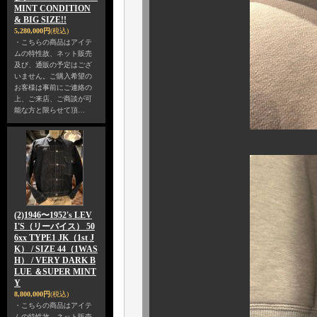
MINT CONDITION
& BIG SIZE!!
5,280,000円
(税込)
・こちらの商品はアイテ
ムの特性故、ネット販売
及び、通販の予定はござ
いません。ご購入希望の
お客様は事前にご連絡の
上、ご来店、ご商談が可
能な方と限らせて頂…
(2)1946〜1952's LEV
I'S（リーバイス） 50
6xx TYPE1 JK（1st J
K） / SIZE 44（1WAS
H） / VERY DARK B
LUE ＆SUPER MINT
Y
8,800,000円
(税込)
・こちらの商品はアイテ
ムの特性故、ネット販売