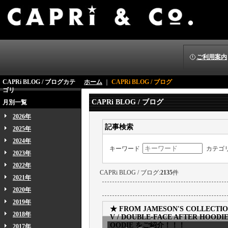
ご利用案内
CAPRi BLOG / ブログカテ
ホーム
｜
CAPRi BLOG / ブログ
ゴリ
CAPRi BLOG / ブログ
月別一覧
2026年
記事検索
2025年
2024年
キーワード
カテゴ
2023年
2022年
CAPRi BLOG / ブログ:
2135
件
2021年
2020年
2019年
★ FROM JAMESON'S COLLECT
2018年
V / DOUBLE-FACE AFTER HOODI
OODIE をご紹介！！！
2017年