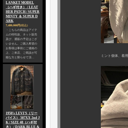
LANKET MODEL
（ハギ付き） / LEAT
HER PATCH / SUPER
MINTY ＆ SUPER D
ARK
7,480,000円
(税込)
・こちらの商品はアイテ
ムの特性故、ネット販売
及び、通販の予定はござ
いません。ご購入希望の
お客様は事前にご連絡の
上、ご来店、ご商談が可
ミント個体、着用可能サイズ
能な方と限らせて頂…
1950's LEVI'S（リー
バイス） 507XX 2nd J
K / SIZE 48（ハギ付
き） / DARK BLUE &