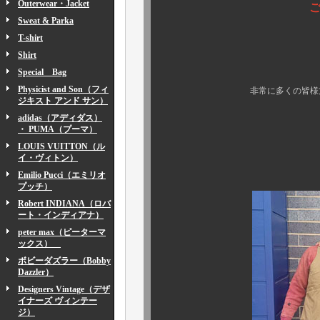
Outerwear・Jacket
ご紹介させて
Sweat & Parka
T-shirt
お陰様で連
Shirt
カプリWEB
Special Bag
Physicist and Son（フィ
非常に多くの皆様方からもご
ジキスト アンド サン）
adidas（アディダス）
・ PUMA（プーマ）
本日はコチラ
LOUIS VUITTON（ル
イ・ヴィトン）
Emilio Pucci（エミリオ
プッチ）
Robert INDIANA（ロバ
ート・インディアナ）
peter max（ピーターマ
ックス）
ボビーダズラー（Bobby
Dazzler）
Designers Vintage（デザ
イナーズ ヴィンテー
ジ）