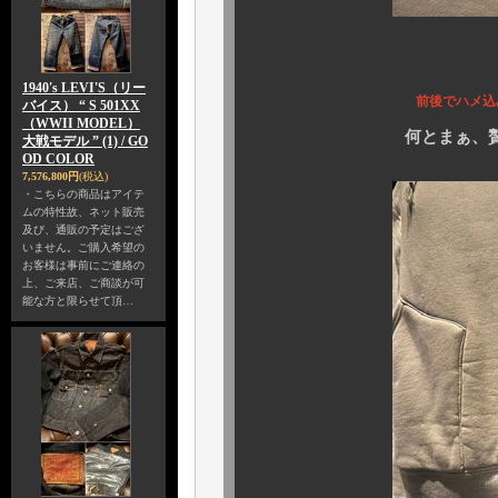
1940's LEVI'S（リー
前後でハメ込み
バイス） “ S 501XX
（WWII MODEL）
何とまぁ、
大戦モデル ” (1) / GO
OD COLOR
7,576,800円
(税込)
・こちらの商品はアイテ
ムの特性故、ネット販売
及び、通販の予定はござ
いません。ご購入希望の
お客様は事前にご連絡の
上、ご来店、ご商談が可
能な方と限らせて頂…