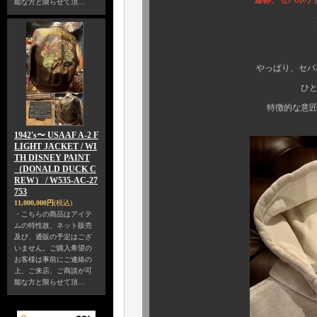
通称、セパポケ仕
能な方と限らせて頂…
ダブルフェイ
やっぱり、セパポケ仕様の
ひとめ見てわかる
特徴的な意匠が特別感満
1942's〜 USAAF A-2 F
LIGHT JACKET / WI
TH DISNEY PAINT
（DONALD DUCK C
REW） / W535-AC-27
753
11,000,000円
(税込)
・こちらの商品はアイテ
ムの特性故、ネット販売
及び、通販の予定はござ
いません。ご購入希望の
お客様は事前にご連絡の
上、ご来店、ご商談が可
能な方と限らせて頂…