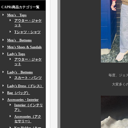
CAPRi商品カテゴリ一覧
Men's Tops
アウター・ジャケ
ット
Tシャツ・シャツ
Men's Bottoms
Men's Shoes & Sandals
Lady's Tops
アウター・ジャケ
ット
Lady's Bottoms
毎度、ジェスのコレクシ
スカート・パンツ
大変多くのご反響を
Lady's Dress（ドレス）
Bag（バッグ）
Accessories・Interior
Interior（インテリ
ア）
Accessories（アク
セサリー）