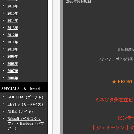
2026年08月02日
2016年
2015年
2014年
2013年
2012年
皆様方、こ
2011年
2010年
更新頻度が少々滞ってお
2009年
いよいよ、ボクも帰国ではござ
2008年
2007年
所謂、恒
2006年
★ FROM 
SPECIALS ＆ brand
そうで
GOUCHA（ゴーチャ）
ミネソタ州在住ビ
LEVI’S（リーバイス）
我らがレジ
NIKE（ナイキ）
ビンテージスウェ
Belstaff（ベルスタッ
フ） ・ Barbour（バブ
【 ジェミーソン 】のパ
アー）