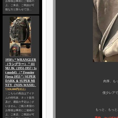
お客様は事前にご連絡の
上、ご来店、ご商談が可
能な方と限らせて頂…
1950's “ WRANGLER
（ラングラー） ” 111
MJ JK（1951-1957 / 1s
t model） / “ Frontier
Fiesta 1953 ” / SUPER
DARK ＆ SUPER MI
肉厚、もっちもちのダブ
NTY（NON-WASH）
7,920,000円
(税込)
僅少レアでしかない、後
・こちらの商品はアイテ
ムの特性故、ネット販売
更に
及び、通販の予定はござ
いません。ご購入希望の
もっと、もっとお目にかか
お客様は事前にご連絡の
上、ご来店、ご商談が可