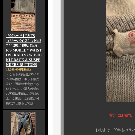
1900's〜 “ LEVI'S
（リーバイス） / No.2
” / “ 201 / 1902 YEA
R'S MODEL ” WAIST
OVERALLS / W. BUC
KLEBACK & SUSPE
NDERS BUTTONS
13,200,000円
(税込)
・こちらの商品はアイテ
ムの特性故、ネット販売
及び、通販の予定はござ
いません。ご購入希望の
お客様は事前にご連絡の
上、ご来店、ご商談が可
能な方と限らせて頂…
首元には名門、 
おおよそ、9
0
年もの長