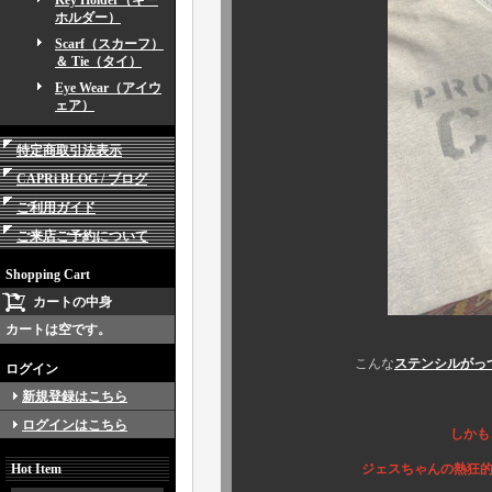
Key Holder（キー
ホルダー）
Scarf（スカーフ）
＆ Tie（タイ）
Eye Wear（アイウ
ェア）
特定商取引法表示
CAPRi BLOG / ブログ
ご利用ガイド
ご来店ご予約について
Shopping Cart
カートの中身
カートは空です。
こんな
ステンシルがっ
ログイン
新規登録はこちら
ログインはこちら
しかも
Hot Item
ジェスちゃんの熱狂的なファン