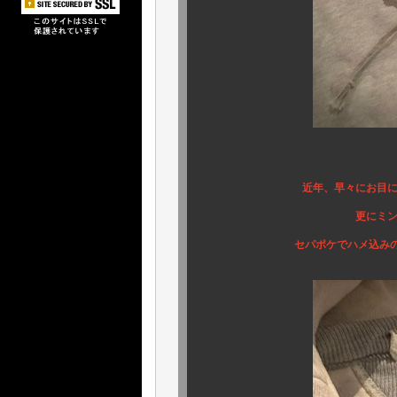
良
近年、早々にお目にかかれな
更にミント個体、ゆっ
セパポケでハメ込みの両Ｖ、ダ