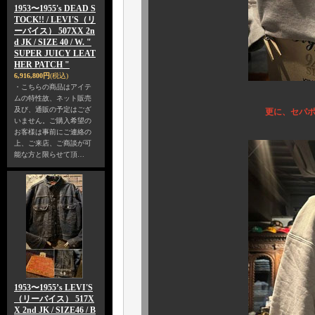
1953〜1955's DEAD S
TOCK!! / LEVI'S（リ
ーバイス） 507XX 2n
d JK / SIZE 40 / W. "
SUPER JUICY LEAT
HER PATCH "
6,916,800円
(税込)
・こちらの商品はアイテ
ムの特性故、ネット販売
及び、通販の予定はござ
更に、セパポ
いません。ご購入希望の
お客様は事前にご連絡の
上、ご来店、ご商談が可
能な方と限らせて頂…
1953〜1955’s LEVI'S
（リーバイス） 517X
X 2nd JK / SIZE46 / B