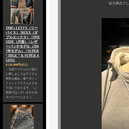
迫力満点でしかない表情
1940's LEVI'S（リー
バイス） 501XX（ダ
ブルエックス） / ONE
SIDE（片面） / レザ
ーパッチモデル（194
7年モデル） / SUPER
“ HIGE ” & SUPER A
GING
8,236,800円
(税込)
・当該アイテムのご購入
に際しましてはアイテム
特性を鑑み、要アポイン
トメントアイテムとさせ
て頂いております。（ご
面倒ではございますが当
ホームページよりご…