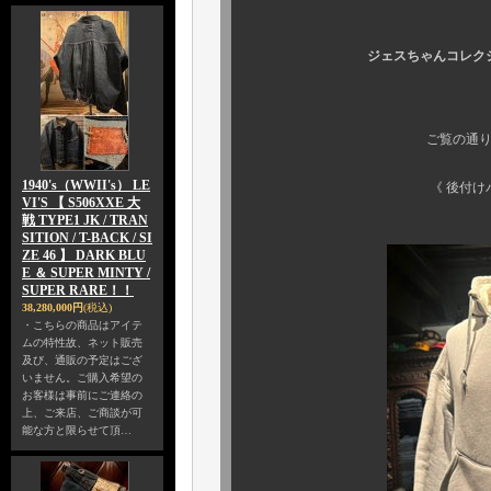
ジェスちゃんコレクションのス
ご覧の通りの名作すぎる
1940's（WWII's） LE
《 後付けパーカ
VI'S 【 S506XXE 大
戦 TYPE1 JK / TRAN
SITION / T-BACK / SI
ZE 46 】 DARK BLU
E ＆ SUPER MINTY /
SUPER RARE！！
38,280,000円
(税込)
・こちらの商品はアイテ
ムの特性故、ネット販売
及び、通販の予定はござ
いません。ご購入希望の
お客様は事前にご連絡の
上、ご来店、ご商談が可
能な方と限らせて頂…