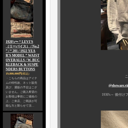
1920's〜 “ LEVI'S
（リーバイス） / No.2
” / “ 201 / 1922 YEA
R'S MODEL ” WAIST
OVERALLS / W. BUC
い
KLEBACK & SUSPE
NDERS BUTTONS
19,800,000円
(税込)
こちらはカプリ
・こちらの商品はアイテ
ムの特性故、ネット販売
@elseware.vi
及び、通販の予定はござ
いません。ご購入希望の
1930's～
後付け
お客様は事前にご連絡の
上、ご来店、ご商談が可
能な方と限らせて頂…