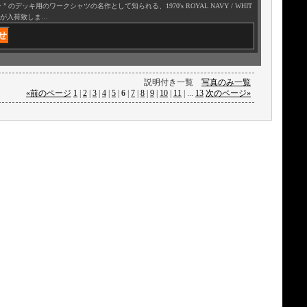
 のデッキ用のワークシャツの名作として知られる、1970's ROYAL NAVY / WHIT
ER）が入荷致しま…
説明付き一覧
写真のみ一覧
«
前のページ
1
|
2
|
3
|
4
|
5
|
6
|
7
|
8
|
9
|
10
|
11
|
...
13
次のページ
»