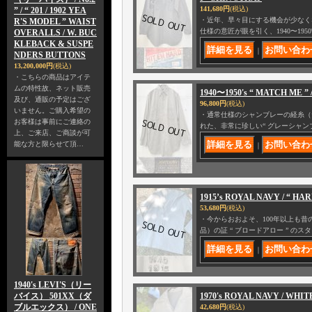
141,680円
(税込)
” / “ 201 / 1902 YEA
・近年、早々目にする機会が少なくなった
R'S MODEL ” WAIST
仕様の意匠が眼を引く、1940〜195
OVERALLS / W. BUC
KLEBACK & SUSPE
｜
NDERS BUTTONS
13,200,000円
(税込)
・こちらの商品はアイテ
ムの特性故、ネット販売
1940〜1950's “ MATCH ME 
及び、通販の予定はござ
96,800円
(税込)
いません。ご購入希望の
・通常仕様のシャンブレーの経糸（
お客様は事前にご連絡の
れた、非常に珍しい“ グレーシャン
上、ご来店、ご商談が可
能な方と限らせて頂…
｜
1915’s ROYAL NAVY / “ HA
53,680円
(税込)
・今からおおよそ、100年以上も昔の
品）の証 “ ブロードアロー ” の
｜
1940's LEVI'S（リー
バイス） 501XX（ダ
1970's ROYAL NAVY / WH
ブルエックス） / ONE
42,680円
(税込)