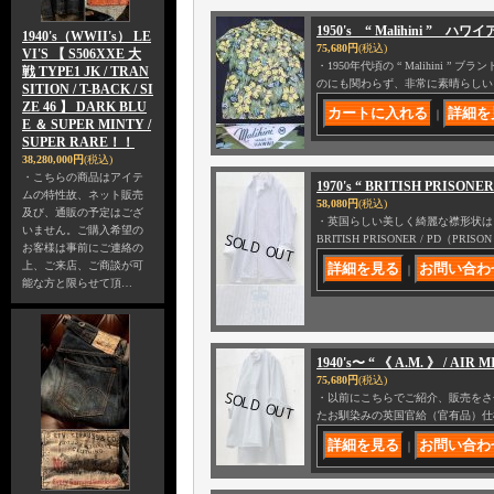
1950's “ Malihini 
1940's（WWII's） LE
75,680円
(税込)
VI'S 【 S506XXE 大
・1950年代頃の “ Malihin
戦 TYPE1 JK / TRAN
のにも関わらず、非常に素晴らしい
SITION / T-BACK / SI
ZE 46 】 DARK BLU
｜
E ＆ SUPER MINTY /
SUPER RARE！！
38,280,000円
(税込)
・こちらの商品はアイテ
1970's “ BRITISH PRISON
ムの特性故、ネット販売
58,080円
(税込)
及び、通販の予定はござ
・英国らしい美しく綺麗な襟形状はも
いません。ご購入希望の
BRITISH PRISONER / PD（PRISON
お客様は事前にご連絡の
上、ご来店、ご商談が可
｜
能な方と限らせて頂…
1940's〜 “ 《 A.M. 》 / AIR
75,680円
(税込)
・以前にこちらでご紹介、販売をさせて頂
たお馴染みの英国官給（官有品）仕
｜