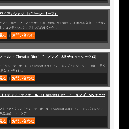
 ” ハワイアンシャツ （グリーン×リーフ）
DS ” ブランド。配色、プリントデザイン等、類稀に見る素晴らしい逸品が入荷。 ・大変古
しいコンディション。ストレスの多くかか…
｜
ル （ Christian Dior ） ” メンズ S/S チェックシャツ (3)
ャン・ディオ－ル （ Christian Dior ） ” の、メンズ S/S シャツ。 ・特に、目立
見事なコンディショ…
｜
リスチャン・ディオ－ル （ Christian Dior ） ” メンズ S/S チェッ
 “ クリスチャン・ディオ－ル （ Christian Dior ） ” の、メンズ S/S シャ
残る逸品。 ・コンデ…
｜