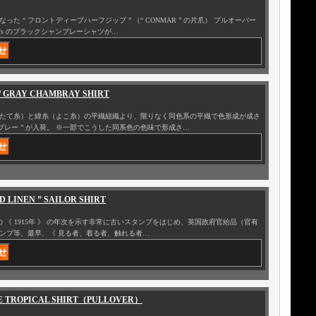
 “ フロントディープハーフジップ ” （“ CONMAR ” の片爪） プルオーバー
0's のブラックシャンブレーシャツが…
” / GRAY CHAMBRAY SHIRT
たて糸）と緯糸（よこ糸）の平織組織より、限りなく同色系の平織で色形成が成さ
ブレー ” が入荷。 ※一部でこうした同系色の色味で形成さ…
RD LINEN ” SAILOR SHIRT
 《 1915年 》 の年次を示す非常に古いスタンプをはじめ、英国政府官給品（官有
スタンプ等、最早、《 見る者、着る者、触れる者…
ITE TROPICAL SHIRT（PULLOVER）