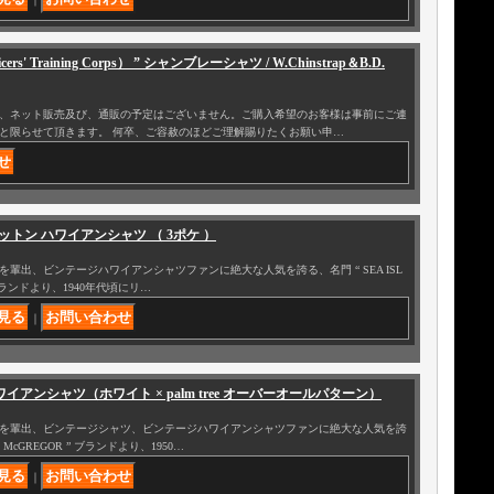
Officers' Training Corps） ” シャンブレーシャツ / W.Chinstrap＆B.D.
、ネット販売及び、通販の予定はございません。ご購入希望のお客様は事前にご連
と限らせて頂きます。 何卒、ご容赦のほどご理解賜りたくお願い申…
 ” コットン ハワイアンシャツ （ 3ポケ ）
輩出、ビンテージハワイアンシャツファンに絶大な人気を誇る、名門 “ SEA ISL
 ” ブランドより、1940年代頃にリ…
｜
” ハワイアンシャツ（ホワイト × palm tree オーバーオールパターン）
を輩出、ビンテージシャツ、ビンテージハワイアンシャツファンに絶大な人気を誇
“ McGREGOR ” ブランドより、1950…
｜