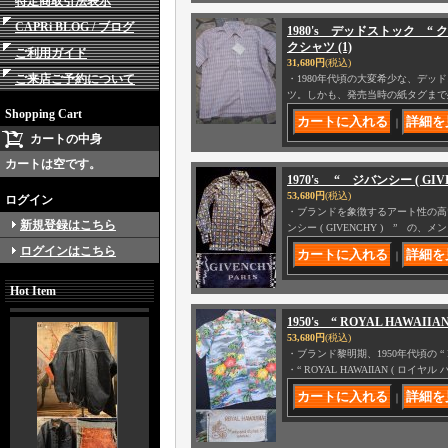
特定商取引法表示
CAPRi BLOG / ブログ
1980's デッドストック “ ク
クシャツ (1)
ご利用ガイド
31,680円
(税込)
ご来店ご予約について
・1980年代頃の大変希少な、デッドストック
ツ。しかも、発売当時の紙タグまで
Shopping Cart
｜
カートの中身
カートは空です。
1970's “ ジバンシー ( 
53,680円
(税込)
ログイン
・ブランドを象徴するアート性の高い
新規登録はこちら
ンシー ( GIVENCHY ) ” の、
ログインはこちら
｜
Hot Item
1950's “ ROYAL HAWA
53,680円
(税込)
・ブランド黎明期、1950年代頃の “ 
・“ ROYAL HAWAIIAN ( ロイヤ
｜