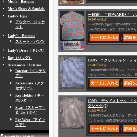
Men's Bottoms
Men's Shoes & Sandals
〜1950's “ EDWARDS
Lady's Tops
96,800円
(税込)
アウター・ジャケ
・〜1950年代頃の “ EDWAR
ット
いものにも関わらず、非常に素晴ら
Lady's Bottoms
｜
スカート・パンツ
Lady's Dress（ドレス）
Bag（バッグ）
1980's “ クリスチャン・ディオ－
Accessories・Interior
27,280円
(税込)
・1980年代頃の大変希少な、“ クリスチ
Interior（インテリ
ったダメージ、リペアなどのない 
ア）
Accessories（アク
｜
セサリー）
Key Holder（キー
ホルダー）
1980's デッドストック “ ク
クシャツ (2)
Scarf（スカーフ）
31,680円
(税込)
＆ Tie（タイ）
・1980年代頃の大変希少な、デッドストック
Eye Wear（アイウ
ツ。しかも、発売当時の紙タグまで
ェア）
｜