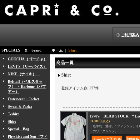
ご利用案内
SPECIALS ＆ brand
ホーム
｜
Shirt
GOUCHA（ゴーチャ）
商品一覧
LEVI’S（リーバイス）
NIKE（ナイキ）
Shirt
Belstaff（ベルスタッ
フ） ・ Barbour（バブ
登録アイテム数
:
257件
アー）
Outerwear・Jacket
Sweat & Parka
T-shirt
1970's DEAD STOCK “ Lee 
Shirt
53,680円
(税込)
・最早幻、通称、“ フィッシュテイル ロゴ ” 搭載
Special Bag
ドのワークシャツ。 ・…
Physicist and Son（フィ
｜