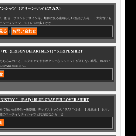
” ハワイアンシャツ （グリーン×ハイビスカス）
i ” ブランド。配色、プリントデザイン等、類稀に見る素晴らしい逸品が入荷。 ・大変古いも
コンディション。ストレスの多くかか…
｜
ER / PD（PRISON DEPARTMENT) ” STRIPE SHIRT
ちろんのこと、スクエアでややボクシーなシルエットが堪らない逸品、1970's “
 DEPARTMENT) ”…
 MINISTRY ” （RAF) / BLUE GRAY PULLOVER SHIRT
いた1950's〜未使用、デッドストックの “ RAF ” 仕様、【 海島綿 】 を用い
様のユーティリティシャツと同意匠ながら、当…