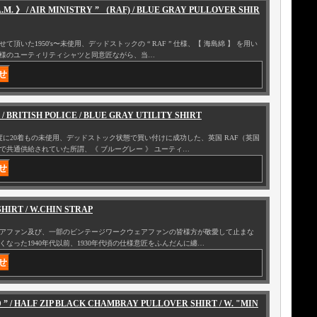
A.M. 》 / AIR MINISTRY ” （RAF) / BLUE GRAY PULLOVER SHIR
いた1950's〜未使用、デッドストックの “ RAF ” 仕様、【 海島綿 】 を用い
様のユーティリティシャツと同意匠ながら、当…
 / BRITISH POLICE / BLUE GRAY UTILITY SHIRT
に20着もの未使用、デッドストック状態で買い付けに成功した、英国 RAF（英国
で共通供給されていた所謂、《 ブルーグレー 》 ユーティ…
HIRT / W.CHIN STRAP
アファン及び、一部のビンテージワークウェアファンの皆様方が敬愛して止まな
なった1940年代以前、1930年代頃の仕様意匠をふんだんに纏…
RD ” / HALF ZIP BLACK CHAMBRAY PULLOVER SHIRT / W. "MIN