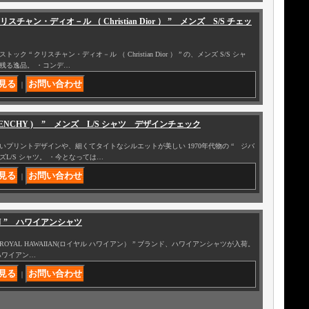
リスチャン・ディオ－ル （ Christian Dior ） ” メンズ S/S チェッ
 “ クリスチャン・ディオ－ル （ Christian Dior ） ” の、メンズ S/S シャ
残る逸品。 ・コンデ…
｜
GIVENCHY ) ” メンズ L/S シャツ デザインチェック
プリントデザインや、細くてタイトなシルエットが美しい 1970年代物の “ ジバ
メンズL/S シャツ。 ・今となっては…
｜
IIAN ” ハワイアンシャツ
ROYAL HAWAIIAN(ロイヤル ハワイアン） ” ブランド、ハワイアンシャツが入荷。
ル ハワイアン…
｜