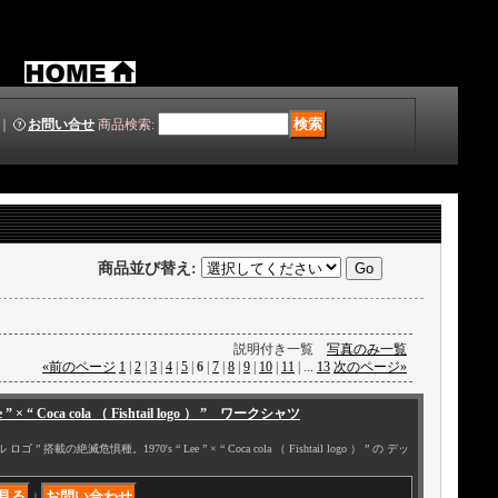
｜
お問い合せ
商品検索
:
商品並び替え
:
説明付き一覧
写真のみ一覧
«
前のページ
1
|
2
|
3
|
4
|
5
|
6
|
7
|
8
|
9
|
10
|
11
|
...
13
次のページ
»
” × “ Coca cola （ Fishtail logo ） ” ワークシャツ
の絶滅危惧種。1970's “ Lee ” × “ Coca cola （ Fishtail logo ） ” の デッ
｜