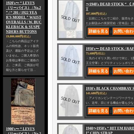
1920's〜 “ LEVI'S
〜1940's DEAD STOCK “ 《 
（リーバイス） / No.2
T
” / “ 201 / 1922 YEA
107,800円
(税込)
R'S MODEL ” WAIST
・以前にこちらでご紹介、販売をさせて頂
OVERALLS / W. BUC
たお馴染みの英国官給（官有品）仕
KLEBACK & SUSPE
NDERS BUTTONS
｜
19,800,000円
(税込)
・こちらの商品はアイテ
ムの特性故、ネット販売
1950's〜 DEAD STOCK / RAF
及び、通販の予定はござ
75,680円
(税込)
いません。ご購入希望の
・先のイギリス買い付けで何と、1度
お客様は事前にご連絡の
王立空軍）とブリティッシュポリス
上、ご来店、ご商談が可
能な方と限らせて頂…
｜
1930's BLACK CHAMBRAY S
141,680円
(税込)
・アメリカンビンテージワークウェ
い、近年、目にする機会が最も少なく
｜
1940〜1950's “ HIT EM HA
1900's〜 “ LEVI'S
I” CHIN STRAP
（リーバイス） / No.2