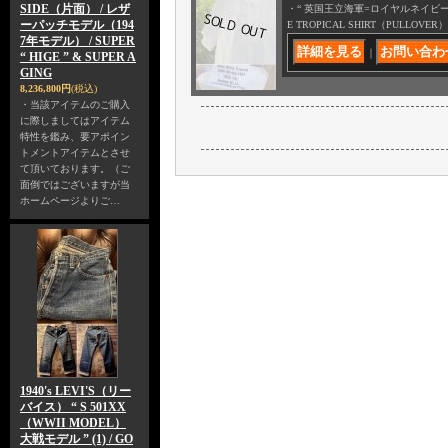
SIDE（片面） / レザ
・“ 英国王立海軍=ロイヤルネイビー ”
ーパッチモデル（194
E TROPICAL SHIRT（PULLOV
7年モデル） / SUPER
｜
“ HIGE ” & SUPER A
GING
8,236,800円
(税込)
・当該アイテムのご購入
に際しましてはアイテム
特性を鑑み、要アポイン
トメントアイテムとさせ
て頂いております。（ご
面倒ではございますが当
ホームページよりご…
1940's LEVI'S（リー
バイス） “ S 501XX
（WWII MODEL）
大戦モデル ” (1) / GO