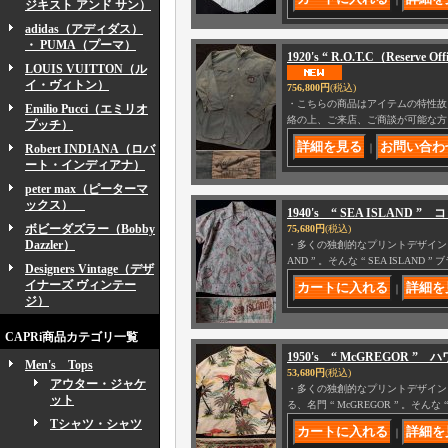
ジキスト アンド サン）
adidas（アディダス）
・ PUMA（プーマ）
1920's “ R.O.T.C（Reserve 
LOUIS VUITTON（ル
イ・ヴィトン）
756,800円
(税込)
・こちらの商品はアイテムの特性故
Emilio Pucci（エミリオ
絡の上、ご来店、ご商談が可能な方
プッチ）
Robert INDIANA（ロバ
｜
ート・インディアナ）
peter max（ピーターマ
ックス）
1940's “ SEA ISLAND
ボビーダズラー（Bobby
75,680円
(税込)
Dazzler）
・多くの独創的なプリントデザインを
AND ” 。そんな “ SEA ISLAND
Designers Vintage（デザ
イナーズ ヴィンテー
｜
ジ）
CAPRi商品カテゴリ一覧
1950's “ McGREGOR 
Men's Tops
53,680円
(税込)
アウター・ジャケ
・多くの独創的なプリントデザイン
ット
る、名門 “ McGREGOR ” 。そんな 
Tシャツ・シャツ
｜