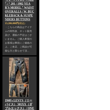
” / “ 201 / 1902 YEA
R'S MODEL ” WAIST
OVERALLS / W. BUC
KLEBACK & SUSPE
NDERS BUTTONS
13,200,000円
(税込)
・こちらの商品はアイテ
ムの特性故、ネット販売
及び、通販の予定はござ
いません。ご購入希望の
お客様は事前にご連絡の
上、ご来店、ご商談が可
能な方と限らせて頂…
1940's LEVI'S（リー
バイス） 501XX（ダ
ブルエックス） / ONE