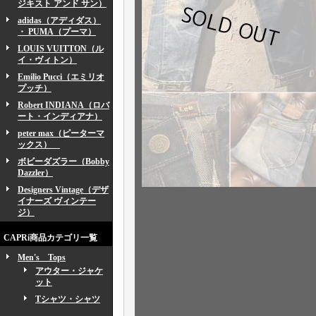
ジキスト アンド サン）
adidas（アディダス）
・ PUMA（プーマ）
LOUIS VUITTON（ル
イ・ヴィトン）
Emilio Pucci（エミリオ
プッチ）
Robert INDIANA（ロバ
ート・インディアナ）
peter max（ピーターマ
ックス）
ボビーダズラー（Bobby
Dazzler）
Designers Vintage（デザ
イナーズ ヴィンテー
ジ）
CAPRi商品カテゴリ一覧
Men's Tops
アウター・ジャケ
ット
Tシャツ・シャツ