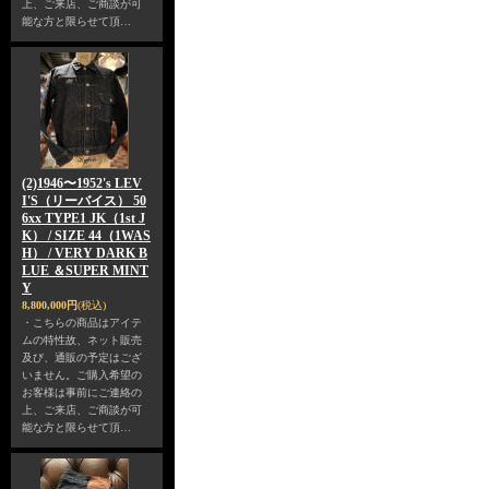
上、ご来店、ご商談が可
能な方と限らせて頂…
(2)1946〜1952's LEV
I'S（リーバイス） 50
6xx TYPE1 JK（1st J
K） / SIZE 44（1WAS
H） / VERY DARK B
LUE ＆SUPER MINT
Y
8,800,000円
(税込)
・こちらの商品はアイテ
ムの特性故、ネット販売
及び、通販の予定はござ
いません。ご購入希望の
お客様は事前にご連絡の
上、ご来店、ご商談が可
能な方と限らせて頂…