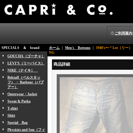
ご利用案内
SPECIALS ＆ brand
ホーム
｜
Men's Bottoms
｜
1940's〜 “ Lee（リー） 
NG
GOUCHA（ゴーチャ）
LEVI’S（リーバイス）
商品詳細
NIKE（ナイキ）
Belstaff（ベルスタッ
フ） ・ Barbour（バブ
アー）
Outerwear・Jacket
Sweat & Parka
T-shirt
Shirt
Special Bag
Physicist and Son（フィ