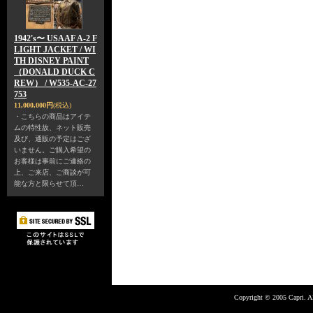
1942's〜 USAAF A-2 F
LIGHT JACKET / WI
TH DISNEY PAINT
（DONALD DUCK C
REW） / W535-AC-27
753
11,000,000円
(税込)
・こちらの商品はアイテ
ムの特性故、ネット販売
及び、通販の予定はござ
いません。ご購入希望の
お客様は事前にご連絡の
上、ご来店、ご商談が可
能な方と限らせて頂…
Copyright © 2005 Capri. Al