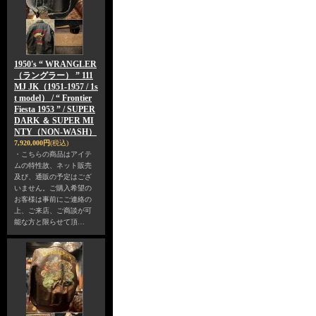
1950's “ WRANGLER
（ラングラー） ” 111
MJ JK（1951-1957 / 1s
t model） / “ Frontier
Fiesta 1953 ” / SUPER
DARK ＆ SUPER MI
NTY（NON-WASH）
7,920,000円
(税込)
・こちらの商品はアイテ
ムの特性故、ネット販売
及び、通販の予定はござ
いません。ご購入希望の
お客様は事前にご連絡の
上、ご来店、ご商談が可
能な方と限らせて頂…