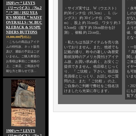
1920's〜 “ LEVI'S
（リーバイス） / No.2
・サイズ実寸は、W（ウエスト）
・永
” / “ 201 / 1922 YEA
約36インチ位（91,5cm）、 L（レ
しの
R'S MODEL ” WAIST
ングス） 約 30インチ位（76c
がない
OVERALLS / W. BUC
m）、股上 約 31cm位、ワタリ 約 3
高付
KLEBACK & SUSPE
0,5cm位（股下 約 10cm部分を計
ょう
NDERS BUTTONS
測）、裾幅 約 22cm位。
値、
19,800,000円
(税込)
とな
・こちらの商品はアイテ
・私たちは当該アイテムを売り急
ムの特性故、ネット販売
いでおりません。また、他述でも
・一部
及び、通販の予定はござ
記載の通り、昨今の著しい為替変
『 高
いません。ご購入希望の
動状況時のアメリカ買付けアイテ
関し
お客様は事前にご連絡の
ム故、お買い求め易く、お安くご
ご来
上、ご来店、ご商談が可
提供できません。他店様とじっく
イヤ
能な方と限らせて頂…
り、 『 ご比較 』 下さい。他店販
も可
売員様とじっくり、お話しやご質
いま
問の上、また 『 ご比較 』 の上、
ご自身のご判断で弊社をご指名頂
・20
けましたら光栄に存じます。
にも
覧下
1900's〜 “ LEVI'S
（リーバイス） / No.2