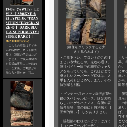
1940's（WWII's） LE
VI'S 【 S506XXE 大
戦 TYPE1 JK / TRAN
SITION / T-BACK / SI
ZE 46 】 DARK BLU
E ＆ SUPER MINTY /
SUPER RARE！！
38,280,000円
(税込)
・こちらの商品はアイテ
(画像をクリックすると大
ムの特性故、ネット販売
きく見られます)
及び、通販の予定はござ
・ご覧下さい。フロントのこの凄
・サイ
いません。ご購入希望の
まじい表情たるや。先述の通り、
早、
お客様は事前にご連絡の
弊社バイヤー田中の30年のキャリ
か。
上、ご来店、ご商談が可
アをもってしても、これほどまで
にす
能な方と限らせて頂…
凄まじいスーパーヒゲ個体は、入
無い
手も入荷もはじめて。また、その
かも
特別感も別格。
同等
・ビンテージLeeファン垂涎羨望の
・所謂
僅少スペシャルピース。陰影素晴
見ら
らしいヒゲやハチノス、各所の表
この
情昇華等、誰の眼にも特別感と 【
通り
圧倒的違い 】 しかありません。
ば、
存す
・脇割部の仕様セルビッチは片ミ
とな
ミ（ハーフセルビッチ）。
れぐ