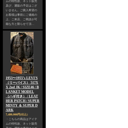
ムの特性故、ネット販売
及び、通販の予定はござ
いません。ご購入希望の
お客様は事前にご連絡の
上、ご来店、ご商談が可
能な方と限らせて頂…
1953〜1955’s LEVI'S
（リーバイス） 517X
X 2nd JK / SIZE46 / B
LANKET MODEL
（ハギ付き） / LEAT
HER PATCH / SUPER
MINTY ＆ SUPER D
ARK
7,480,000円
(税込)
・こちらの商品はアイテ
ムの特性故、ネット販売