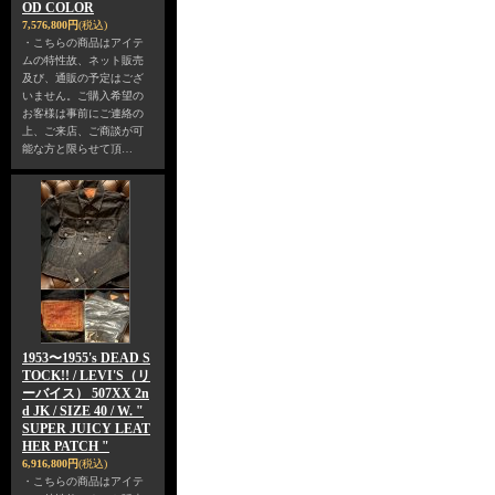
OD COLOR
7,576,800円
(税込)
・こちらの商品はアイテ
ムの特性故、ネット販売
及び、通販の予定はござ
いません。ご購入希望の
お客様は事前にご連絡の
上、ご来店、ご商談が可
能な方と限らせて頂…
1953〜1955's DEAD S
TOCK!! / LEVI'S（リ
ーバイス） 507XX 2n
d JK / SIZE 40 / W. "
SUPER JUICY LEAT
HER PATCH "
6,916,800円
(税込)
・こちらの商品はアイテ