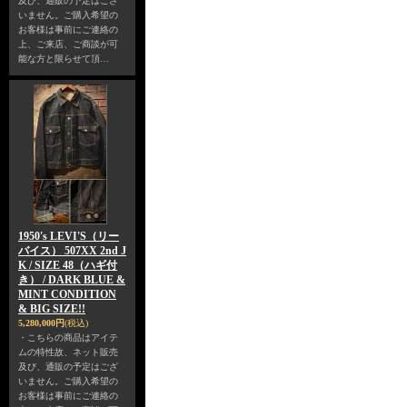
及び、通販の予定はござ
いません。ご購入希望の
お客様は事前にご連絡の
上、ご来店、ご商談が可
能な方と限らせて頂…
1950's LEVI'S（リー
バイス） 507XX 2nd J
K / SIZE 48（ハギ付
き） / DARK BLUE &
MINT CONDITION
& BIG SIZE!!
5,280,000円
(税込)
・こちらの商品はアイテ
ムの特性故、ネット販売
及び、通販の予定はござ
いません。ご購入希望の
お客様は事前にご連絡の