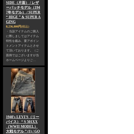
SIDE（片面） / レザ
ーパッチモデル（194
7年モデル） / SUPER
“ HIGE ” & SUPER A
GING
8,236,800円
(税込)
・当該アイテムのご購入
に際しましてはアイテム
特性を鑑み、要アポイン
トメントアイテムとさせ
て頂いております。（ご
面倒ではございますが当
ホームページよりご…
1940's LEVI'S（リー
バイス） “ S 501XX
（WWII MODEL）
大戦モデル ” (1) / GO