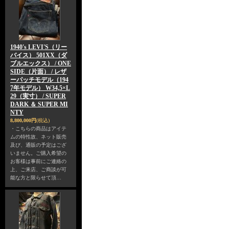
1940's LEVI'S（リー
バイス） 501XX（ダ
ブルエックス） / ONE
SIDE（片面） / レザ
ーパッチモデル（194
7年モデル） W34,5×L
29（実寸） / SUPER
DARK ＆ SUPER MI
NTY
8,800,000円
(税込)
・こちらの商品はアイテ
ムの特性故、ネット販売
及び、通販の予定はござ
いません。ご購入希望の
お客様は事前にご連絡の
上、ご来店、ご商談が可
能な方と限らせて頂…