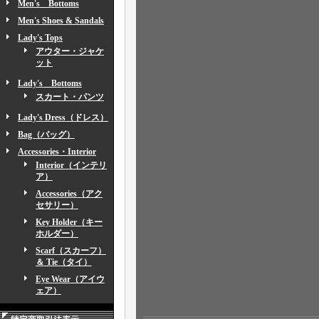
Men's Bottoms
Men's Shoes & Sandals
Lady's Tops
アウター・ジャケ
ット
Lady's Bottoms
スカート・パンツ
Lady's Dress（ドレス）
Bag（バッグ）
Accessories・Interior
Interior（インテリ
ア）
Accessories（アク
セサリー）
Key Holder（キー
ホルダー）
Scarf（スカーフ）
＆ Tie（タイ）
Eye Wear（アイウ
ェア）