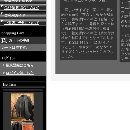
特定商取引法表示
” モノグラムシャツが、入荷。
くて
ーム
CAPRi BLOG / ブログ
・詳しいサイズは、実寸で、着丈
ヴ・サ
約77ｃｍ位（首のつけ根から裾ま
ご利用ガイド
AUR
で）、身幅 約52ｃｍ位（右脇下か
のサ
ご来店ご予約について
ら左脇下まで）、肩幅 約42ｃｍ位
マネ
（右肩付け根から左肩付け根ま
Shopping Cart
で）、袖丈 約56ｃｍ位（肩の付け
・ビ
根から袖口まで）となっておりま
ある
カートの中身
す。表記は 14 1/2 ・ 32-33 イメー
前の
ジとして、ややタイトめな S〜M
カートは空です。
た汚
サイズくらいといったところでし
タグ
ょうか。
ログイン
ンデ
新規登録はこちら
ログインはこちら
Hot Item