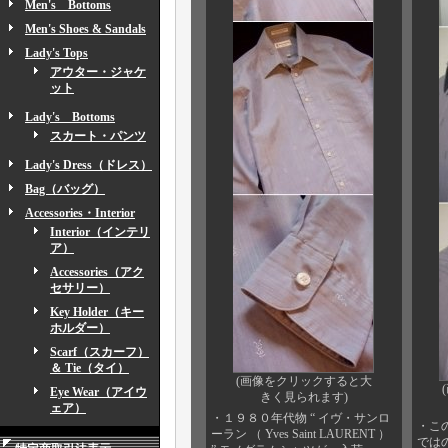
Men's Bottoms
Men's Shoes & Sandals
Lady's Tops
アウター・ジャケ
ット
Lady's Bottoms
スカート・パンツ
Lady's Dress（ドレス）
Bag（バッグ）
Accessories・Interior
Interior（インテリ
ア）
Accessories（アク
セサリー）
Key Holder（キー
ホルダー）
Scarf（スカーフ）
＆ Tie（タイ）
(画像をクリックすると大
Eye Wear（アイウ
きく見られます)
ェア）
・１９８０年代物 “ イヴ・サンロ
・こ
ーラン （ Yves Saint LAURENT ）
では