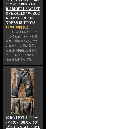
” / “ 201 / 1902 YEA
R'S MODEL ” WAIST
OVERALLS / W. BUC
KLEBACK & SUSPE
NDERS BUTTONS
13,200,000円
(税込)
・こちらの商品はアイテ
ムの特性故、ネット販売
及び、通販の予定はござ
いません。ご購入希望の
お客様は事前にご連絡の
上、ご来店、ご商談が可
能な方と限らせて頂…
1940's LEVI'S（リー
バイス） 501XX（ダ
ブルエックス） / ONE