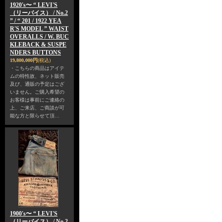
1920's〜 “ LEVI'S
（リーバイス） / No.2
” / “ 201 / 1922 YEA
R'S MODEL ” WAIST
OVERALLS / W. BUC
KLEBACK & SUSPE
NDERS BUTTONS
19,800,000円
(税込)
・こちらの商品はアイテ
ムの特性故、ネット販売
及び、通販の予定はござ
いません。ご購入希望の
お客様は事前にご連絡の
上、ご来店、ご商談が可
能な方と限らせて頂…
1900's〜 “ LEVI'S
（リーバイス） / No.2