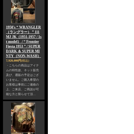
1950's “ WRANGLER
（ラングラー） ” 111
MJ JK（1951-1957 / 1s
t model） / “ Frontier
Fiesta 1953 ” / SUPER
DARK ＆ SUPER MI
NTY（NON-WASH）
7,920,000円
(税込)
・こちらの商品はアイテ
ムの特性故、ネット販売
及び、通販の予定はござ
いません。ご購入希望の
お客様は事前にご連絡の
上、ご来店、ご商談が可
能な方と限らせて頂…