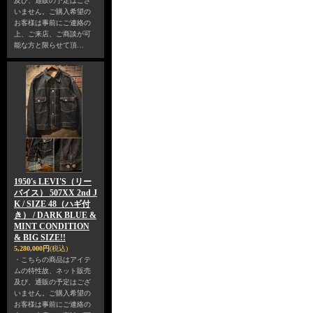
及び、通販の予定はござ
いません。ご購入希望の
お客様は事前にご連絡の
上、ご来店、ご商談が可
能な方と限らせて頂…
1950's LEVI'S（リー
バイス） 507XX 2nd J
K / SIZE 48（ハギ付
き） / DARK BLUE &
MINT CONDITION
& BIG SIZE!!
5,280,000円
(税込)
・こちらの商品はアイテ
ムの特性故、ネット販売
及び、通販の予定はござ
いません。ご購入希望の
お客様は事前にご連絡の