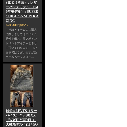
SIDE（片面） / レザ
ーパッチモデル（194
7年モデル） / SUPER
“ HIGE ” & SUPER A
GING
8,236,800円
(税込)
・当該アイテムのご購入
に際しましてはアイテム
特性を鑑み、要アポイン
トメントアイテムとさせ
て頂いております。（ご
面倒ではございますが当
ホームページよりご…
1940's LEVI'S（リー
バイス） “ S 501XX
（WWII MODEL）
大戦モデル ” (1) / GO