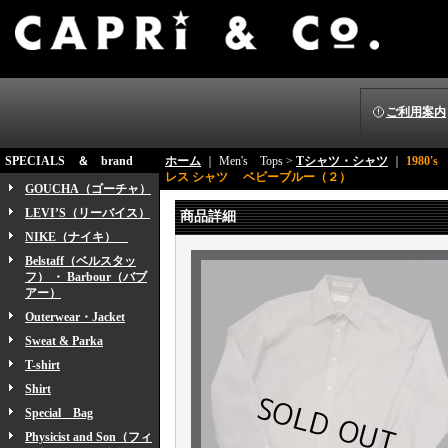
ご利用案内
SPECIALS ＆ brand
ホーム
｜ Men's Tops >
Tシャツ・シャツ
｜
1980
レス シャツ ベビーブルー（２）
GOUCHA（ゴーチャ）
LEVI’S（リーバイス）
商品詳細
NIKE（ナイキ）
Belstaff（ベルスタッ
フ） ・ Barbour（バブ
アー）
Outerwear・Jacket
Sweat & Parka
T-shirt
Shirt
Special Bag
Physicist and Son（フィ