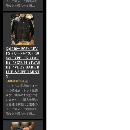
上、ご来店、ご商談が可
能な方と限らせて頂…
(2)1946〜1952's LEV
I'S（リーバイス） 50
6xx TYPE1 JK（1st J
K） / SIZE 44（1WAS
H） / VERY DARK B
LUE ＆SUPER MINT
Y
8,800,000円
(税込)
・こちらの商品はアイテ
ムの特性故、ネット販売
及び、通販の予定はござ
いません。ご購入希望の
お客様は事前にご連絡の
上、ご来店、ご商談が可
能な方と限らせて頂…