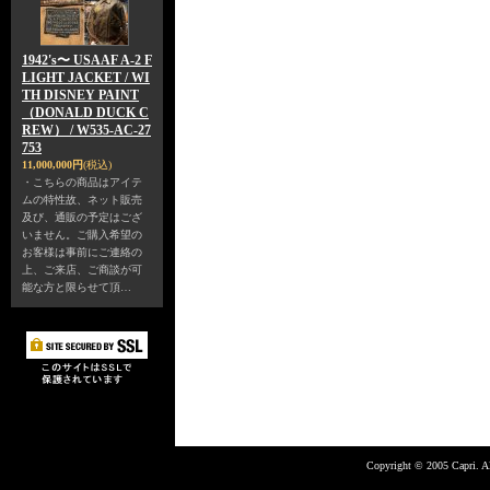
1942's〜 USAAF A-2 F
LIGHT JACKET / WI
TH DISNEY PAINT
（DONALD DUCK C
REW） / W535-AC-27
753
11,000,000円
(税込)
・こちらの商品はアイテ
ムの特性故、ネット販売
及び、通販の予定はござ
いません。ご購入希望の
お客様は事前にご連絡の
上、ご来店、ご商談が可
能な方と限らせて頂…
Copyright © 2005 Capri. Al