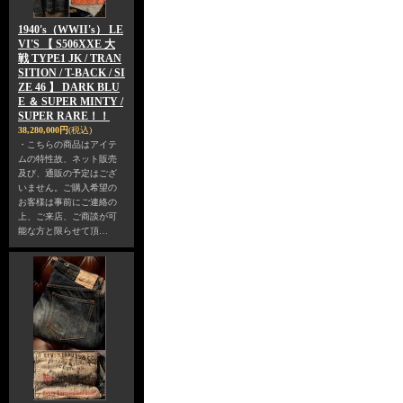
1940's（WWII's） LE
VI'S 【 S506XXE 大
戦 TYPE1 JK / TRAN
SITION / T-BACK / SI
ZE 46 】 DARK BLU
E ＆ SUPER MINTY /
SUPER RARE！！
38,280,000円
(税込)
・こちらの商品はアイテ
ムの特性故、ネット販売
及び、通販の予定はござ
いません。ご購入希望の
お客様は事前にご連絡の
上、ご来店、ご商談が可
能な方と限らせて頂…