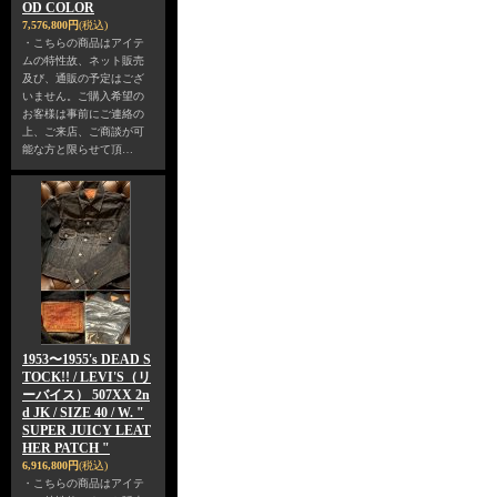
OD COLOR
7,576,800円
(税込)
・こちらの商品はアイテ
ムの特性故、ネット販売
及び、通販の予定はござ
いません。ご購入希望の
お客様は事前にご連絡の
上、ご来店、ご商談が可
能な方と限らせて頂…
1953〜1955's DEAD S
TOCK!! / LEVI'S（リ
ーバイス） 507XX 2n
d JK / SIZE 40 / W. "
SUPER JUICY LEAT
HER PATCH "
6,916,800円
(税込)
・こちらの商品はアイテ