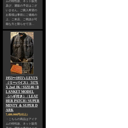
ムの特性故、ネット販売
及び、通販の予定はござ
いません。ご購入希望の
お客様は事前にご連絡の
上、ご来店、ご商談が可
能な方と限らせて頂…
1953〜1955’s LEVI'S
（リーバイス） 517X
X 2nd JK / SIZE46 / B
LANKET MODEL
（ハギ付き） / LEAT
HER PATCH / SUPER
MINTY ＆ SUPER D
ARK
7,480,000円
(税込)
・こちらの商品はアイテ
ムの特性故、ネット販売