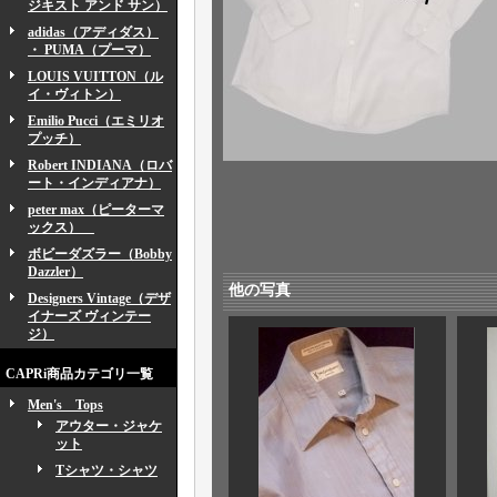
ジキスト アンド サン）
adidas（アディダス）
・ PUMA（プーマ）
LOUIS VUITTON（ル
イ・ヴィトン）
Emilio Pucci（エミリオ
プッチ）
Robert INDIANA（ロバ
ート・インディアナ）
peter max（ピーターマ
ックス）
ボビーダズラー（Bobby
Dazzler）
他の写真
Designers Vintage（デザ
イナーズ ヴィンテー
ジ）
CAPRi商品カテゴリ一覧
Men's Tops
アウター・ジャケ
ット
Tシャツ・シャツ