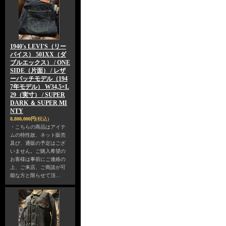
1940's LEVI'S（リー
バイス） 501XX（ダ
ブルエックス） / ONE
SIDE（片面） / レザ
ーパッチモデル（194
7年モデル） W34,5×L
29（実寸） / SUPER
DARK ＆ SUPER MI
NTY
8,800,000円
(税込)
・こちらの商品はアイテ
ムの特性故、ネット販売
及び、通販の予定はござ
いません。ご購入希望の
お客様は事前にご連絡の
上、ご来店、ご商談が可
能な方と限らせて頂…