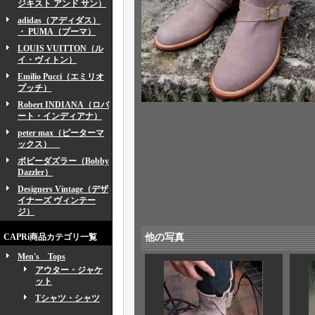
ジキスト アンド サン）
adidas（アディダス）
・ PUMA（プーマ）
LOUIS VUITTON（ル
イ・ヴィトン）
Emilio Pucci（エミリオ
プッチ）
Robert INDIANA（ロバ
ート・インディアナ）
peter max（ピーターマ
ックス）
ボビーダズラー（Bobby
Dazzler）
Designers Vintage（デザ
イナーズ ヴィンテー
ジ）
CAPRi商品カテゴリ一覧
他の写真
Men's Tops
アウター・ジャケ
ット
Tシャツ・シャツ