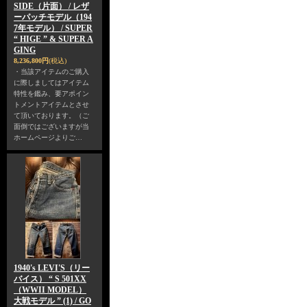
SIDE（片面） / レザ
ーパッチモデル（194
7年モデル） / SUPER
“ HIGE ” & SUPER A
GING
8,236,800円
(税込)
・当該アイテムのご購入
に際しましてはアイテム
特性を鑑み、要アポイン
トメントアイテムとさせ
て頂いております。（ご
面倒ではございますが当
ホームページよりご…
1940's LEVI'S（リー
バイス） “ S 501XX
（WWII MODEL）
大戦モデル ” (1) / GO