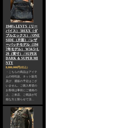
1940's LEVI'S（リー
バイス） 501XX（ダ
ブルエックス） / ONE
SIDE（片面） / レザ
ーパッチモデル（194
7年モデル） W34,5×L
29（実寸） / SUPER
DARK ＆ SUPER MI
NTY
8,800,000円
(税込)
・こちらの商品はアイテ
ムの特性故、ネット販売
及び、通販の予定はござ
いません。ご購入希望の
お客様は事前にご連絡の
上、ご来店、ご商談が可
能な方と限らせて頂…