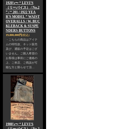
1920's〜 “ LEVI'S
（リーバイス） / No.2
” / “ 201 / 1922 YEA
R'S MODEL ” WAIST
OVERALLS / W. BUC
KLEBACK & SUSPE
NDERS BUTTONS
19,800,000円
(税込)
・こちらの商品はアイテ
ムの特性故、ネット販売
及び、通販の予定はござ
いません。ご購入希望の
お客様は事前にご連絡の
上、ご来店、ご商談が可
能な方と限らせて頂…
1900's〜 “ LEVI'S
（リーバイス） / No.2