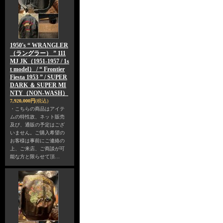
1950's “ WRANGLER
（ラングラー） ” 111
MJ JK（1951-1957 / 1s
t model） / “ Frontier
Fiesta 1953 ” / SUPER
DARK ＆ SUPER MI
NTY（NON-WASH）
7,920,000円
(税込)
・こちらの商品はアイテ
ムの特性故、ネット販売
及び、通販の予定はござ
いません。ご購入希望の
お客様は事前にご連絡の
上、ご来店、ご商談が可
能な方と限らせて頂…