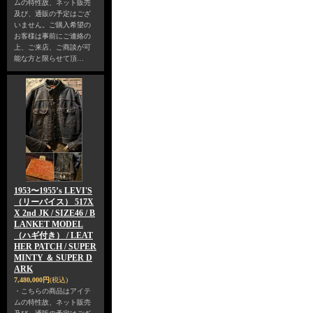
ムの特性故、ネット販売
及び、通販の予定はござ
いません。ご購入希望の
お客様は事前にご連絡の
上、ご来店、ご商談が可
能な方と限らせて頂…
1953〜1955’s LEVI'S
（リーバイス） 517X
X 2nd JK / SIZE46 / B
LANKET MODEL
（ハギ付き） / LEAT
HER PATCH / SUPER
MINTY ＆ SUPER D
ARK
7,480,000円
(税込)
・こちらの商品はアイテ
ムの特性故、ネット販売