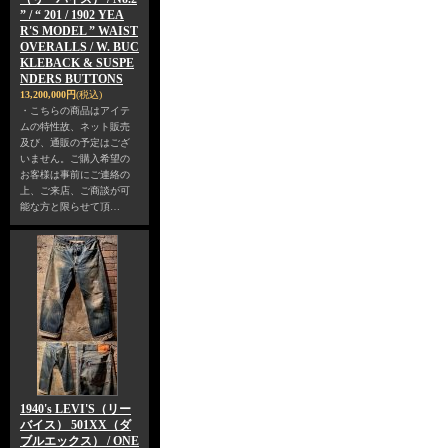
” / “ 201 / 1902 YEA
R'S MODEL ” WAIST
OVERALLS / W. BUC
KLEBACK & SUSPE
NDERS BUTTONS
13,200,000円
(税込)
・こちらの商品はアイテ
ムの特性故、ネット販売
及び、通販の予定はござ
いません。ご購入希望の
お客様は事前にご連絡の
上、ご来店、ご商談が可
能な方と限らせて頂…
1940's LEVI'S（リー
バイス） 501XX（ダ
ブルエックス） / ONE