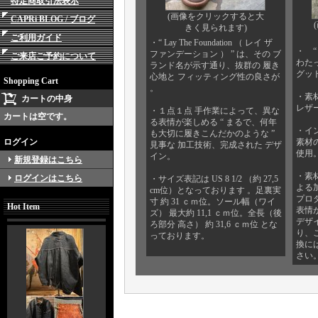
特定商取引法表示
(画像をクリックすると大
CAPRi BLOG / ブログ
きく見られます)
ご利用ガイド
・“ Lay The Foundation （ レイ ザ
・ “
ファンデーション ） ” は、その ブ
ご来店ご予約について
わた
ランド名が示す通り、抜群の 履き
グッド
心地と フィッティング性の良さが
Shopping Cart
。
・素
カートの中身
レザ
・１点１点 手作業によって、異な
カートは空です。
る表情が楽しめる “ まるで、何年
・イ
も大切に履きこんだかのような ”
ログイン
素材
見事な 加工技術、完成された デザ
使用
イン。
新規登録はこちら
・素
ログインはこちら
・サイズ表記は US 8 1/2 （約 27,5
よる
cm位）となっております 。足裏実
プロ
寸 約 31 ｃｍ位。ソール幅（ワイ
Hot Item
表情
ズ） 最大約 11,1 ｃｍ位。全長（後
デザ
ろ部分 高さ） 約 31,6 ｃｍ位 とな
り、
っております。
換に
さい