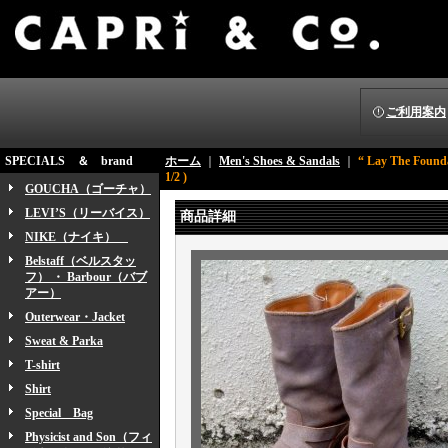
ご利用案内
SPECIALS ＆ brand
ホーム
｜
Men's Shoes & Sandals
｜
“ Lay The Fo
1/2 )
GOUCHA（ゴーチャ）
LEVI’S（リーバイス）
商品詳細
NIKE（ナイキ）
Belstaff（ベルスタッ
フ） ・ Barbour（バブ
アー）
Outerwear・Jacket
Sweat & Parka
T-shirt
Shirt
Special Bag
Physicist and Son（フィ