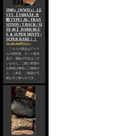
1940's（WWII's） LE
VI'S 【 S506XXE 大
戦 TYPE1 JK / TRAN
SITION / T-BACK / SI
ZE 46 】 DARK BLU
E ＆ SUPER MINTY /
SUPER RARE！！
38,280,000円
(税込)
・こちらの商品はアイテ
ムの特性故、ネット販売
及び、通販の予定はござ
いません。ご購入希望の
お客様は事前にご連絡の
上、ご来店、ご商談が可
能な方と限らせて頂…