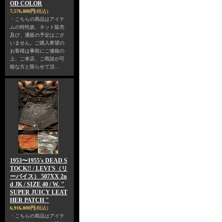
OD COLOR
7,576,800円
(税込)
・こちらの商品はアイテ
ムの特性故、ネット販売
及び、通販の予定はござ
いません。ご購入希望の
お客様は事前にご連絡の
上、ご来店、ご商談が可
能な方と限らせて頂…
1953〜1955's DEAD S
TOCK!! / LEVI'S（リ
ーバイス） 507XX 2n
d JK / SIZE 40 / W. "
SUPER JUICY LEAT
HER PATCH "
6,916,800円
(税込)
・こちらの商品はアイテ