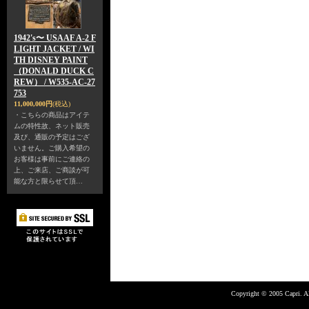
1942's〜 USAAF A-2 F
LIGHT JACKET / WI
TH DISNEY PAINT
（DONALD DUCK C
REW） / W535-AC-27
753
11,000,000円
(税込)
・こちらの商品はアイテ
ムの特性故、ネット販売
及び、通販の予定はござ
いません。ご購入希望の
お客様は事前にご連絡の
上、ご来店、ご商談が可
能な方と限らせて頂…
Copyright © 2005 Capri. Al