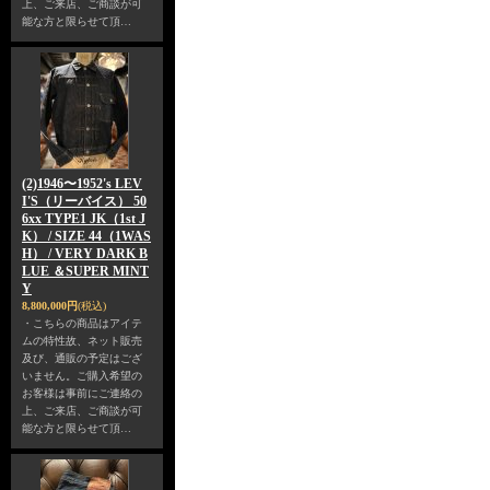
上、ご来店、ご商談が可
能な方と限らせて頂…
(2)1946〜1952's LEV
I'S（リーバイス） 50
6xx TYPE1 JK（1st J
K） / SIZE 44（1WAS
H） / VERY DARK B
LUE ＆SUPER MINT
Y
8,800,000円
(税込)
・こちらの商品はアイテ
ムの特性故、ネット販売
及び、通販の予定はござ
いません。ご購入希望の
お客様は事前にご連絡の
上、ご来店、ご商談が可
能な方と限らせて頂…