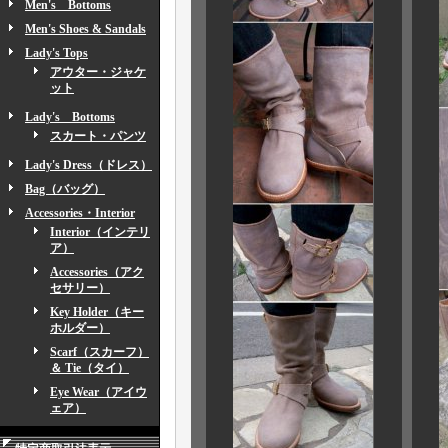
Men's Bottoms
Men's Shoes & Sandals
Lady's Tops
アウター・ジャケ
ット
Lady's Bottoms
スカート・パンツ
Lady's Dress（ドレス）
Bag（バッグ）
Accessories・Interior
Interior（インテリ
ア）
Accessories（アク
セサリー）
Key Holder（キー
ホルダー）
Scarf（スカーフ）
＆ Tie（タイ）
Eye Wear（アイウ
ェア）