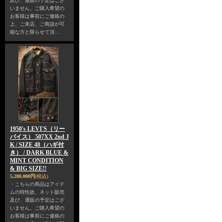
及び、通販の予定はござ
いません。ご購入希望の
お客様は事前にご連絡の
上、ご来店、ご商談が可
能な方と限らせて頂…
1950's LEVI'S（リー
バイス） 507XX 2nd J
K / SIZE 48（ハギ付
き） / DARK BLUE &
MINT CONDITION
& BIG SIZE!!
5,280,000円
(税込)
・こちらの商品はアイテ
ムの特性故、ネット販売
及び、通販の予定はござ
いません。ご購入希望の
お客様は事前にご連絡の