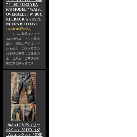
” / “ 201 / 1902 YEA
R'S MODEL ” WAIST
OVERALLS / W. BUC
KLEBACK & SUSPE
NDERS BUTTONS
13,200,000円
(税込)
・こちらの商品はアイテ
ムの特性故、ネット販売
及び、通販の予定はござ
いません。ご購入希望の
お客様は事前にご連絡の
上、ご来店、ご商談が可
能な方と限らせて頂…
1940's LEVI'S（リー
バイス） 501XX（ダ
ブルエックス） / ONE