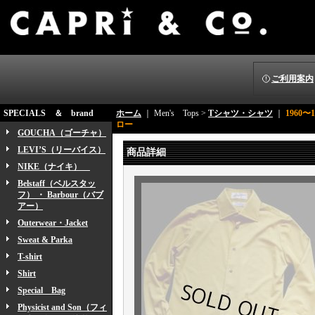
ご利用案内
SPECIALS ＆ brand
ホーム
｜ Men's Tops >
Tシャツ・シャツ
｜
1960
ロー
GOUCHA（ゴーチャ）
LEVI’S（リーバイス）
商品詳細
NIKE（ナイキ）
Belstaff（ベルスタッ
フ） ・ Barbour（バブ
アー）
Outerwear・Jacket
Sweat & Parka
T-shirt
Shirt
Special Bag
Physicist and Son（フィ