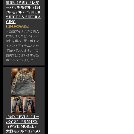
SIDE（片面） / レザ
ーパッチモデル（194
7年モデル） / SUPER
“ HIGE ” & SUPER A
GING
8,236,800円
(税込)
・当該アイテムのご購入
に際しましてはアイテム
特性を鑑み、要アポイン
トメントアイテムとさせ
て頂いております。（ご
面倒ではございますが当
ホームページよりご…
1940's LEVI'S（リー
バイス） “ S 501XX
（WWII MODEL）
大戦モデル ” (1) / GO