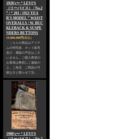
1920's〜 “ LEVI'S
（リーバイス） / No.2
” / “ 201 / 1922 YEA
R'S MODEL ” WAIST
OVERALLS / W. BUC
KLEBACK & SUSPE
NDERS BUTTONS
19,800,000円
(税込)
・こちらの商品はアイテ
ムの特性故、ネット販売
及び、通販の予定はござ
いません。ご購入希望の
お客様は事前にご連絡の
上、ご来店、ご商談が可
能な方と限らせて頂…
1900's〜 “ LEVI'S
（リーバイス） / No.2