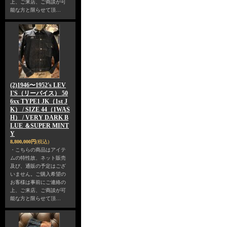
上、ご来店、ご商談が可
能な方と限らせて頂…
(2)1946〜1952's LEV
I'S（リーバイス） 50
6xx TYPE1 JK（1st J
K） / SIZE 44（1WAS
H） / VERY DARK B
LUE ＆SUPER MINT
Y
8,800,000円
(税込)
・こちらの商品はアイテ
ムの特性故、ネット販売
及び、通販の予定はござ
いません。ご購入希望の
お客様は事前にご連絡の
上、ご来店、ご商談が可
能な方と限らせて頂…