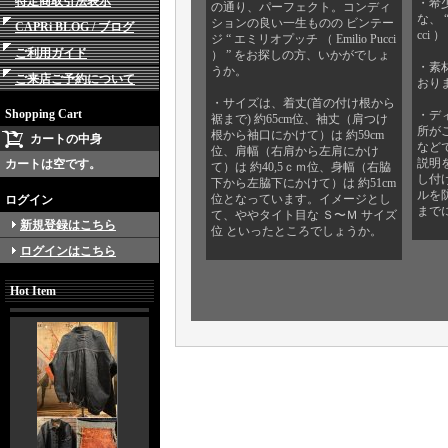
特定商取引法表示
・希
の通り、パーフェクト。コンディ
な、 “
ションの良い一生ものの ビンテー
CAPRi BLOG / ブログ
cci
ジ “ エミリオプッチ （ Emilio Pucci
ご利用ガイド
） ” をお探しの方、いかがでしょ
・素
うか。
ご来店ご予約について
おり
・サイズは、着丈(首の付け根から
Shopping Cart
・デ
裾まで) 約65cm位、袖丈（肩つけ
所が
根から袖口にかけて）は 約59cm
カートの中身
など
位、肩幅（右肩から左肩にかけ
説明
カートは空です。
て）は 約40,5ｃｍ位、身幅（右脇
し付
下から左脇下にかけて）は 約51cm
ルを
位となっています。イメージとし
ログイン
まで
て、ややタイト目な Ｓ〜Ｍ サイズ
新規登録はこちら
位 といったところでしょうか。
ログインはこちら
Hot Item