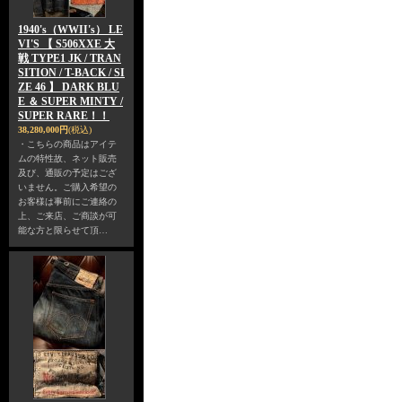
1940's（WWII's） LE
VI'S 【 S506XXE 大
戦 TYPE1 JK / TRAN
SITION / T-BACK / SI
ZE 46 】 DARK BLU
E ＆ SUPER MINTY /
SUPER RARE！！
38,280,000円
(税込)
・こちらの商品はアイテ
ムの特性故、ネット販売
及び、通販の予定はござ
いません。ご購入希望の
お客様は事前にご連絡の
上、ご来店、ご商談が可
能な方と限らせて頂…