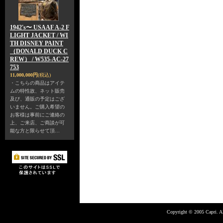
1942's〜 USAAF A-2 F
LIGHT JACKET / WI
TH DISNEY PAINT
（DONALD DUCK C
REW） / W535-AC-27
753
11,000,000円
(税込)
・こちらの商品はアイテ
ムの特性故、ネット販売
及び、通販の予定はござ
いません。ご購入希望の
お客様は事前にご連絡の
上、ご来店、ご商談が可
能な方と限らせて頂…
Copyright © 2005 Capri. Al