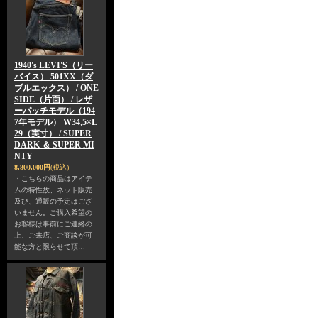
1940's LEVI'S（リー
バイス） 501XX（ダ
ブルエックス） / ONE
SIDE（片面） / レザ
ーパッチモデル（194
7年モデル） W34,5×L
29（実寸） / SUPER
DARK ＆ SUPER MI
NTY
8,800,000円
(税込)
・こちらの商品はアイテ
ムの特性故、ネット販売
及び、通販の予定はござ
いません。ご購入希望の
お客様は事前にご連絡の
上、ご来店、ご商談が可
能な方と限らせて頂…