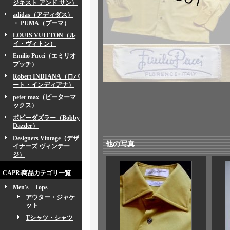
ジキスト アンド サン）
adidas（アディダス）
・ PUMA（プーマ）
LOUIS VUITTON（ル
イ・ヴィトン）
Emilio Pucci（エミリオ
プッチ）
Robert INDIANA（ロバ
ート・インディアナ）
peter max（ピーターマ
ックス）
ボビーダズラー（Bobby
Dazzler）
Designers Vintage（デザ
他の写真
イナーズ ヴィンテー
ジ）
CAPRi商品カテゴリ一覧
Men's Tops
アウター・ジャケ
ット
Tシャツ・シャツ