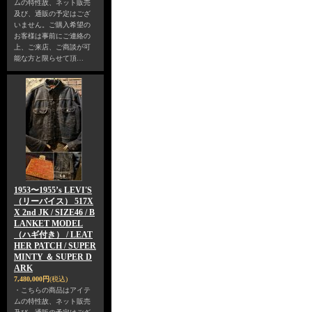
ムの特性故、ネット販売
及び、通販の予定はござ
いません。ご購入希望の
お客様は事前にご連絡の
上、ご来店、ご商談が可
能な方と限らせて頂…
1953〜1955’s LEVI'S
（リーバイス） 517X
X 2nd JK / SIZE46 / B
LANKET MODEL
（ハギ付き） / LEAT
HER PATCH / SUPER
MINTY ＆ SUPER D
ARK
7,480,000円
(税込)
・こちらの商品はアイテ
ムの特性故、ネット販売