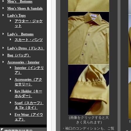
Men's Bottoms
Men's Shoes & Sandals
Lady's Tops
アウター・ジャケ
ット
Lady's Bottoms
スカート・パンツ
Lady's Dress（ドレス）
Bag（バッグ）
Accessories・Interior
Interior（インテリ
ア）
Accessories（アク
セサリー）
Key Holder（キー
ホルダー）
Scarf（スカーフ）
＆ Tie（タイ）
Eye Wear（アイウ
(画像をクリックすると大
ェア）
きく見られます)
・袖口のコンディションも、ご覧