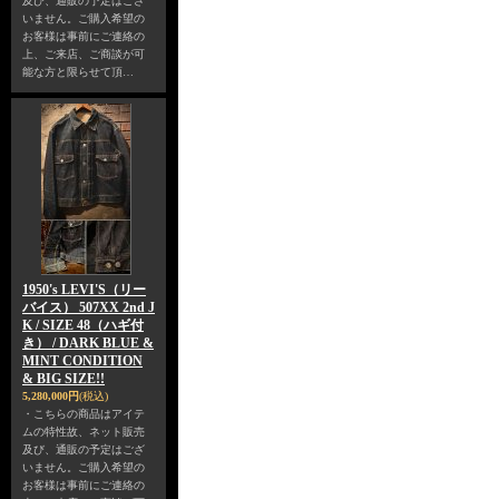
及び、通販の予定はござ
いません。ご購入希望の
お客様は事前にご連絡の
上、ご来店、ご商談が可
能な方と限らせて頂…
1950's LEVI'S（リー
バイス） 507XX 2nd J
K / SIZE 48（ハギ付
き） / DARK BLUE &
MINT CONDITION
& BIG SIZE!!
5,280,000円
(税込)
・こちらの商品はアイテ
ムの特性故、ネット販売
及び、通販の予定はござ
いません。ご購入希望の
お客様は事前にご連絡の