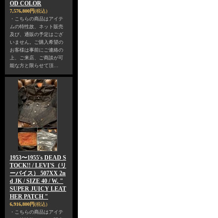
OD COLOR
7,576,800円
(税込)
・こちらの商品はアイテ
ムの特性故、ネット販売
及び、通販の予定はござ
いません。ご購入希望の
お客様は事前にご連絡の
上、ご来店、ご商談が可
能な方と限らせて頂…
1953〜1955's DEAD S
TOCK!! / LEVI'S（リ
ーバイス） 507XX 2n
d JK / SIZE 40 / W. "
SUPER JUICY LEAT
HER PATCH "
6,916,800円
(税込)
・こちらの商品はアイテ