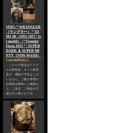
1950's “ WRANGLER
（ラングラー） ” 111
MJ JK（1951-1957 / 1s
t model） / “ Frontier
Fiesta 1953 ” / SUPER
DARK ＆ SUPER MI
NTY（NON-WASH）
7,920,000円
(税込)
・こちらの商品はアイテ
ムの特性故、ネット販売
及び、通販の予定はござ
いません。ご購入希望の
お客様は事前にご連絡の
上、ご来店、ご商談が可
能な方と限らせて頂…