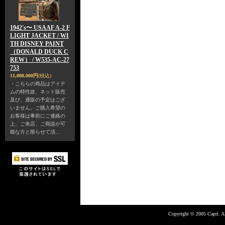
1942's〜 USAAF A-2 F
LIGHT JACKET / WI
TH DISNEY PAINT
（DONALD DUCK C
REW） / W535-AC-27
753
11,000,000円
(税込)
・こちらの商品はアイテ
ムの特性故、ネット販売
及び、通販の予定はござ
いません。ご購入希望の
お客様は事前にご連絡の
上、ご来店、ご商談が可
能な方と限らせて頂…
Copyright © 2005 Capri. Al