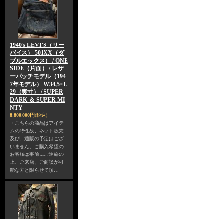
1940's LEVI'S（リー
バイス） 501XX（ダ
ブルエックス） / ONE
SIDE（片面） / レザ
ーパッチモデル（194
7年モデル） W34,5×L
29（実寸） / SUPER
DARK ＆ SUPER MI
NTY
8,800,000円
(税込)
・こちらの商品はアイテ
ムの特性故、ネット販売
及び、通販の予定はござ
いません。ご購入希望の
お客様は事前にご連絡の
上、ご来店、ご商談が可
能な方と限らせて頂…