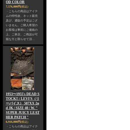
OD COLOR
7,576,800円
(税込)
・こちらの商品はアイテ
ムの特性故、ネット販売
及び、通販の予定はござ
いません。ご購入希望の
お客様は事前にご連絡の
上、ご来店、ご商談が可
能な方と限らせて頂…
1953〜1955's DEAD S
TOCK!! / LEVI'S（リ
ーバイス） 507XX 2n
d JK / SIZE 40 / W. "
SUPER JUICY LEAT
HER PATCH "
6,916,800円
(税込)
・こちらの商品はアイテ