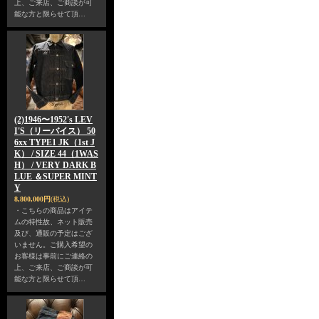
上、ご来店、ご商談が可
能な方と限らせて頂…
(2)1946〜1952's LEV
I'S（リーバイス） 50
6xx TYPE1 JK（1st J
K） / SIZE 44（1WAS
H） / VERY DARK B
LUE ＆SUPER MINT
Y
8,800,000円
(税込)
・こちらの商品はアイテ
ムの特性故、ネット販売
及び、通販の予定はござ
いません。ご購入希望の
お客様は事前にご連絡の
上、ご来店、ご商談が可
能な方と限らせて頂…