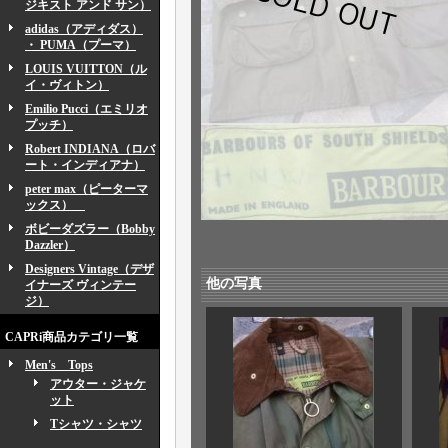
ジキスト アンド サン）
adidas（アディダス）
・ PUMA（プーマ）
LOUIS VUITTON（ル
イ・ヴィトン）
Emilio Pucci（エミリオ
プッチ）
Robert INDIANA（ロバ
ート・インディアナ）
peter max（ピーターマ
ックス）
ボビーダズラー（Bobby
Dazzler）
Designers Vintage（デザ
他の写真
イナーズ ヴィンテー
ジ）
CAPRi商品カテゴリ一覧
Men's Tops
アウター・ジャケ
ット
Tシャツ・シャツ