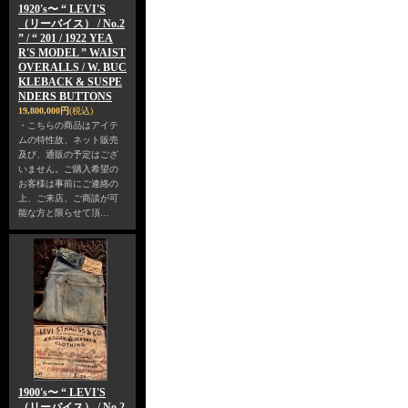
1920's〜 “ LEVI'S
（リーバイス） / No.2
” / “ 201 / 1922 YEA
R'S MODEL ” WAIST
OVERALLS / W. BUC
KLEBACK & SUSPE
NDERS BUTTONS
19,800,000円
(税込)
・こちらの商品はアイテ
ムの特性故、ネット販売
及び、通販の予定はござ
いません。ご購入希望の
お客様は事前にご連絡の
上、ご来店、ご商談が可
能な方と限らせて頂…
1900's〜 “ LEVI'S
（リーバイス） / No.2