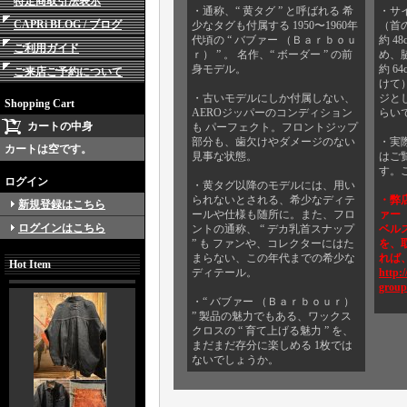
特定商取引法表示
・通称、“ 黄タグ ” と呼ばれる 希
・サイ
CAPRi BLOG / ブログ
少なタグも付属する 1950〜1960年
（首
代頃の “ バブァー （Ｂａｒｂｏｕ
約 4
ご利用ガイド
ｒ） ” 。 名作、“ ボーダー ” の前
め、
身モデル。
約 6
ご来店ご予約について
けて
・古いモデルにしか付属しない、
ジと
Shopping Cart
AEROジッパーのコンディション
らい
カートの中身
も パーフェクト。フロントジップ
部分も、歯欠けやダメージのない
・実
カートは空です。
見事な状態。
はご
す。
ログイン
・黄タグ以降のモデルには、用い
られないとされる、希少なディテ
・弊店
新規登録はこちら
ールや仕様も随所に。また、フロ
ァー 
ログインはこちら
ントの通称、 “ デカ乳首スナップ
ベルスタ
” も ファンや、コレクターにはた
を、
まらない、この年代までの希少な
れば
Hot Item
ディテール。
http:/
group
・“ バブァー （Ｂａｒｂｏｕｒ）
” 製品の魅力でもある、ワックス
クロスの “ 育て上げる魅力 ” を、
まだまだ存分に楽しめる 1枚では
ないでしょうか。