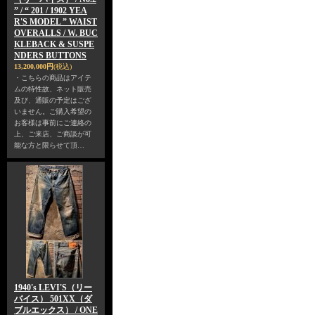
” / “ 201 / 1902 YEA
R'S MODEL ” WAIST
OVERALLS / W. BUC
KLEBACK & SUSPE
NDERS BUTTONS
13,200,000円
(税込)
・こちらの商品はアイテ
ムの特性故、ネット販売
及び、通販の予定はござ
いません。ご購入希望の
お客様は事前にご連絡の
上、ご来店、ご商談が可
能な方と限らせて頂…
1940's LEVI'S（リー
バイス） 501XX（ダ
ブルエックス） / ONE