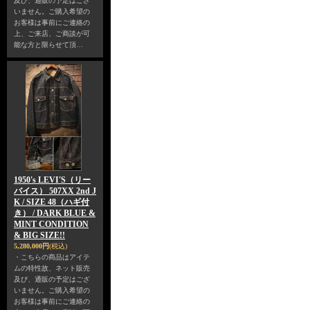
及び、通販の予定はござ
いません。ご購入希望の
お客様は事前にご連絡の
上、ご来店、ご商談が可
能な方と限らせて頂…
1950's LEVI'S（リー
バイス） 507XX 2nd J
K / SIZE 48（ハギ付
き） / DARK BLUE &
MINT CONDITION
& BIG SIZE!!
5,280,000円
(税込)
・こちらの商品はアイテ
ムの特性故、ネット販売
及び、通販の予定はござ
いません。ご購入希望の
お客様は事前にご連絡の