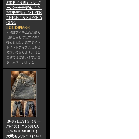
SIDE（片面） / レザ
ーパッチモデル（194
7年モデル） / SUPER
“ HIGE ” & SUPER A
GING
8,236,800円
(税込)
・当該アイテムのご購入
に際しましてはアイテム
特性を鑑み、要アポイン
トメントアイテムとさせ
て頂いております。（ご
面倒ではございますが当
ホームページよりご…
1940's LEVI'S（リー
バイス） “ S 501XX
（WWII MODEL）
大戦モデル ” (1) / GO