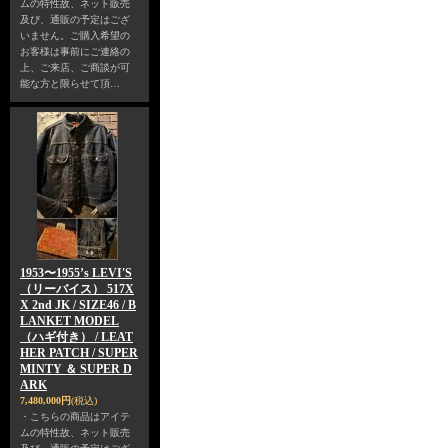
ムの特性故、ネット販売
及び、通販の予定はござ
いません。ご購入希望の
お客様は事前にご連絡の
上、ご来店、ご商談が可
能な方と限らせて頂…
1953〜1955’s LEVI'S
（リーバイス） 517X
X 2nd JK / SIZE46 / B
LANKET MODEL
（ハギ付き） / LEAT
HER PATCH / SUPER
MINTY ＆ SUPER D
ARK
7,480,000円
(税込)
・こちらの商品はアイテ
ムの特性故、ネット販売