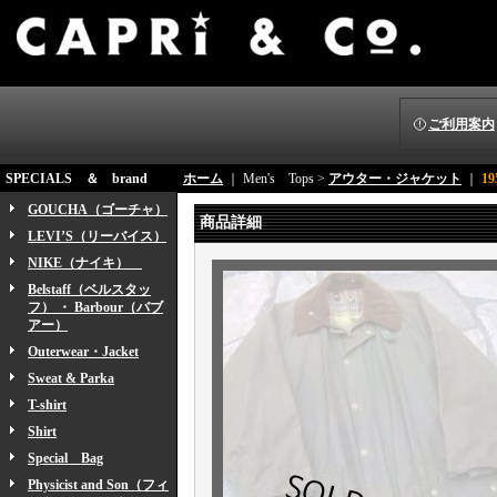
ご利用案内
SPECIALS ＆ brand
ホーム
｜ Men's Tops >
アウター・ジャケット
｜
1
GOUCHA（ゴーチャ）
商品詳細
LEVI’S（リーバイス）
NIKE（ナイキ）
Belstaff（ベルスタッ
フ） ・ Barbour（バブ
アー）
Outerwear・Jacket
Sweat & Parka
T-shirt
Shirt
Special Bag
Physicist and Son（フィ