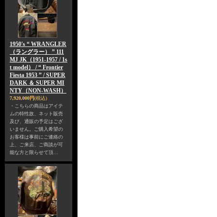
1950's “ WRANGLER
（ラングラー） ” 111
MJ JK（1951-1957 / 1s
t model） / “ Frontier
Fiesta 1953 ” / SUPER
DARK ＆ SUPER MI
NTY（NON-WASH）
7,920,000円
(税込)
・こちらの商品はアイテ
ムの特性故、ネット販売
及び、通販の予定はござ
いません。ご購入希望の
お客様は事前にご連絡の
上、ご来店、ご商談が可
能な方と限らせて頂…