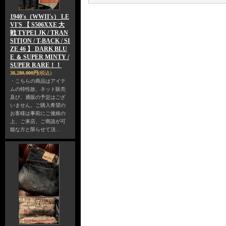
1940's（WWII's） LE
VI'S 【 S506XXE 大
戦 TYPE1 JK / TRAN
SITION / T-BACK / SI
ZE 46 】 DARK BLU
E ＆ SUPER MINTY /
SUPER RARE！！
38,280,000円
(税込)
・こちらの商品はアイテ
ムの特性故、ネット販売
及び、通販の予定はござ
いません。ご購入希望の
お客様は事前にご連絡の
上、ご来店、ご商談が可
能な方と限らせて頂…