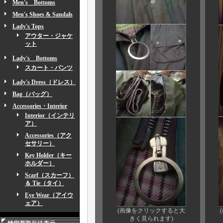
Men's Bottoms
Men's Shoes & Sandals
Lady's Tops
アウター・ジャケ
ット
Lady's Bottoms
スカート・パンツ
Lady's Dress（ドレス）
Bag（バッグ）
Accessories・Interior
Interior（インテリ
ア）
Accessories（アク
セサリー）
Key Holder（キー
ホルダー）
Scarf（スカーフ）
＆ Tie（タイ）
Eye Wear（アイウ
ェア）
(画像をクリックすると大
きく見られます)