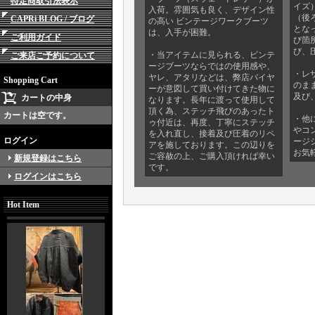
特定商取引法表示
イズ）
入荷。雰囲気も良く、デザイン性
（後ろ
CAPRi BLOG / ブログ
の高い ビンテージワークブーツ
とな
は、入手が困難。
ご利用ガイド
び箇
び、
・当アイテムに見られる、ビンテ
ご来店ご予約について
ージブーツならではの使用感や、
・レ
ヤレ、アタリなどは、弊店バイヤ
Shopping Cart
のま
ーが意図して買い付けてきた物に
及び
カートの中身
なります。長年に渡って使用して
頂く為、ステッチ飛びのあったト
カートは空です。
・他
ゥ付近は、再度、丁寧にステッチ
やコ
を入れ直し、接着及び圧着のリペ
ログイン
ージ
アを施しております。この辺りを
お気
ご容赦の上、ご購入頂ければ幸い
新規登録はこちら
です。
ログインはこちら
Hot Item