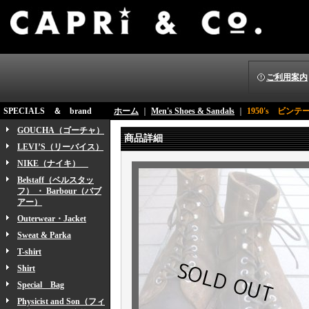
ご利用案内
SPECIALS ＆ brand
ホーム
｜
Men's Shoes & Sandals
｜
1950's ビ
GOUCHA（ゴーチャ）
商品詳細
LEVI’S（リーバイス）
NIKE（ナイキ）
Belstaff（ベルスタッ
フ） ・ Barbour（バブ
アー）
Outerwear・Jacket
Sweat & Parka
T-shirt
Shirt
Special Bag
Physicist and Son（フィ