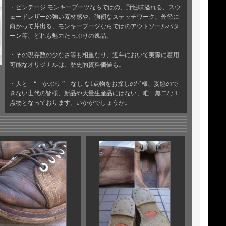
・ビンテージ モンキーブーツならではの、野性味溢れる、スウ
ェードレザーの強い素材感や、強靭なステッチワーク、外径に
向かって芹出る、モンキーブーツならではのアウトソールパタ
ーン等、どれも魅力たっぷりの逸品。
・その現存数の少なさ等も相重なり、近年において実際に着用
可能なオリジナルは、歴史的資料価値も。
・人と “ かぶり ” なし な1点物をお探しの皆様、妥協ので
きない世代の皆様、新品や大量生産品にはない、唯一無二な１
点物となっております。いかがでしょうか。