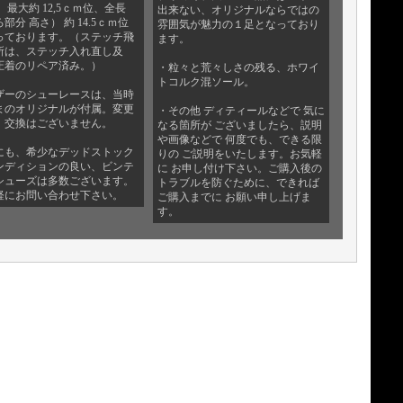
 最大約 12,5ｃｍ位、全長
出来ない、オリジナルならではの
部分 高さ） 約 14.5ｃｍ位
雰囲気が魅力の１足となっており
っております。（ステッチ飛
ます。
所は、ステッチ入れ直し及
圧着のリペア済み。）
・粒々と荒々しさの残る、ホワイ
トコルク混ソール。
ザーのシューレースは、当時
まのオリジナルが付属。変更
・その他 ディティールなどで 気に
、交換はございません。
なる箇所が ございましたら、説明
や画像などで 何度でも、できる限
にも、希少なデッドストック
りの ご説明をいたします。お気軽
ンディションの良い、ビンテ
に お申し付け下さい。ご購入後の
シューズは多数ございます。
トラブルを防ぐために、できれば
軽にお問い合わせ下さい。
ご購入までに お願い申し上げま
す。