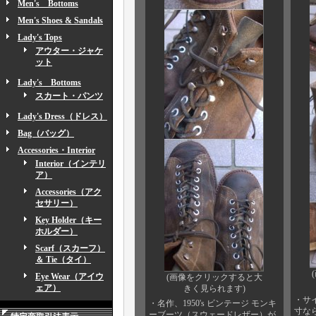
Men's Bottoms
Men's Shoes & Sandals
Lady's Tops
アウター・ジャケ
ット
Lady's Bottoms
スカート・パンツ
Lady's Dress（ドレス）
Bag（バッグ）
Accessories・Interior
Interior（インテリ
ア）
Accessories（アク
セサリー）
Key Holder（キー
ホルダー）
Scarf（スカーフ）
＆ Tie（タイ）
Eye Wear（アイウ
(画像をクリックすると大
ェア）
きく見られます)
・サ
・名作、1950's ビンテージ モンキ
寸なら
ーブーツ（スウェードレザー）が