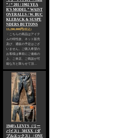
” / “ 201 / 1902 YEA
R'S MODEL ” WAIST
OVERALLS / W. BUC
KLEBACK & SUSPE
NDERS BUTTONS
13,200,000円
(税込)
・こちらの商品はアイテ
ムの特性故、ネット販売
及び、通販の予定はござ
いません。ご購入希望の
お客様は事前にご連絡の
上、ご来店、ご商談が可
能な方と限らせて頂…
1940's LEVI'S（リー
バイス） 501XX（ダ
ブルエックス） / ONE