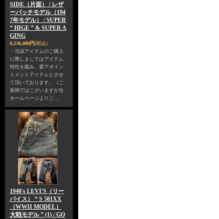
SIDE（片面） / レザ
ーパッチモデル（194
7年モデル） / SUPER
“ HIGE ” & SUPER A
GING
8,236,800円
(税込)
・当該アイテムのご購入
に際しましてはアイテム
特性を鑑み、要アポイン
トメントアイテムとさせ
て頂いております。（ご
面倒ではございますが当
ホームページよりご…
1940's LEVI'S（リー
バイス） “ S 501XX
（WWII MODEL）
大戦モデル ” (1) / GO