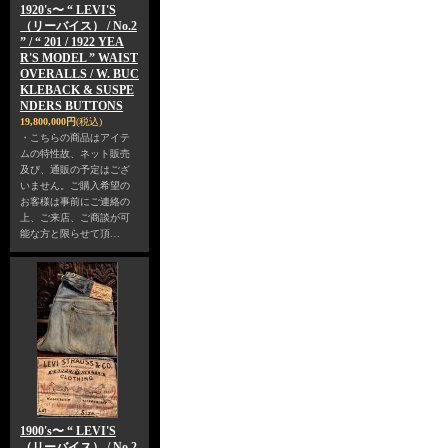
1920's〜 “ LEVI'S
（リーバイス） / No.2
” / “ 201 / 1922 YEA
R'S MODEL ” WAIST
OVERALLS / W. BUC
KLEBACK & SUSPE
NDERS BUTTONS
19,800,000円
(税込)
・こちらの商品はアイテ
ムの特性故、ネット販売
及び、通販の予定はござ
いません。ご購入希望の
お客様は事前にご連絡の
上、ご来店、ご商談が可
能な方と限らせて頂…
1900's〜 “ LEVI'S
（リーバイス） / No.2