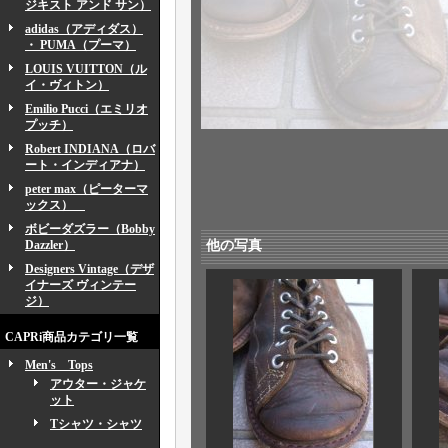
ジキスト アンド サン）
adidas（アディダス）
・ PUMA（プーマ）
LOUIS VUITTON（ル
イ・ヴィトン）
Emilio Pucci（エミリオ
プッチ）
Robert INDIANA（ロバ
ート・インディアナ）
peter max（ピーターマ
ックス）
ボビーダズラー（Bobby
Dazzler）
他の写真
Designers Vintage（デザ
イナーズ ヴィンテー
ジ）
CAPRi商品カテゴリ一覧
Men's Tops
アウター・ジャケ
ット
Tシャツ・シャツ