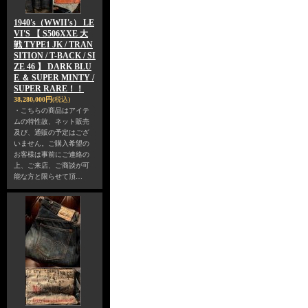
1940's（WWII's） LE
VI'S 【 S506XXE 大
戦 TYPE1 JK / TRAN
SITION / T-BACK / SI
ZE 46 】 DARK BLU
E ＆ SUPER MINTY /
SUPER RARE！！
38,280,000円
(税込)
・こちらの商品はアイテ
ムの特性故、ネット販売
及び、通販の予定はござ
いません。ご購入希望の
お客様は事前にご連絡の
上、ご来店、ご商談が可
能な方と限らせて頂…