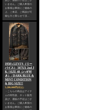
及び、通販の予定はござ
いません。ご購入希望の
お客様は事前にご連絡の
上、ご来店、ご商談が可
能な方と限らせて頂…
1950's LEVI'S（リー
バイス） 507XX 2nd J
K / SIZE 48（ハギ付
き） / DARK BLUE &
MINT CONDITION
& BIG SIZE!!
5,280,000円
(税込)
・こちらの商品はアイテ
ムの特性故、ネット販売
及び、通販の予定はござ
いません。ご購入希望の
お客様は事前にご連絡の