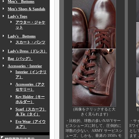
Men's Bottoms
Men's Shoes & Sandals
Lady's Tops
アウター・ジャケ
ット
Lady's Bottoms
スカート・パンツ
Lady's Dress（ドレス）
Bag（バッグ）
Accessories・Interior
Interior（インテリ
ア）
Accessories（アク
セサリー）
Key Holder（キー
ホルダー）
Scarf（スカーフ）
(画像をクリックすると大
＆ Tie（タイ）
きく見られます)
・比較的、球数の多いNAVYサー
・サイ
Eye Wear（アイウ
ビスシューズに対して、圧倒的に
Eワ
ェア）
球数の少ない、ARMY サービスシ
として
ューズ。しかも、垂涎の 1950's モ
ます 