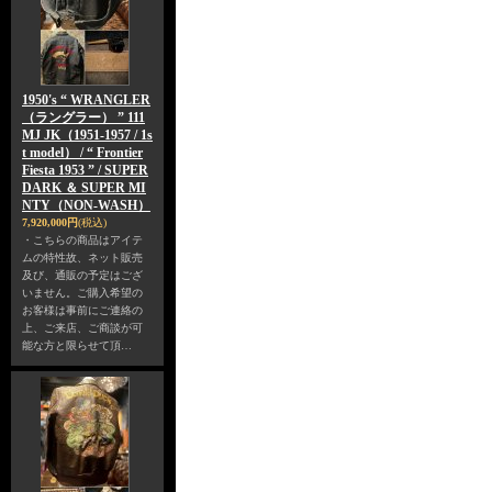
1950's “ WRANGLER
（ラングラー） ” 111
MJ JK（1951-1957 / 1s
t model） / “ Frontier
Fiesta 1953 ” / SUPER
DARK ＆ SUPER MI
NTY（NON-WASH）
7,920,000円
(税込)
・こちらの商品はアイテ
ムの特性故、ネット販売
及び、通販の予定はござ
いません。ご購入希望の
お客様は事前にご連絡の
上、ご来店、ご商談が可
能な方と限らせて頂…