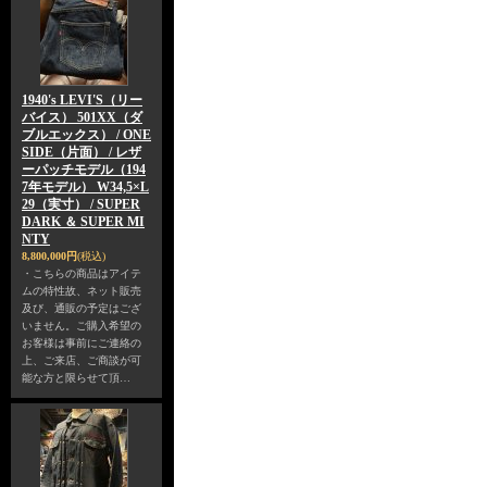
1940's LEVI'S（リー
バイス） 501XX（ダ
ブルエックス） / ONE
SIDE（片面） / レザ
ーパッチモデル（194
7年モデル） W34,5×L
29（実寸） / SUPER
DARK ＆ SUPER MI
NTY
8,800,000円
(税込)
・こちらの商品はアイテ
ムの特性故、ネット販売
及び、通販の予定はござ
いません。ご購入希望の
お客様は事前にご連絡の
上、ご来店、ご商談が可
能な方と限らせて頂…