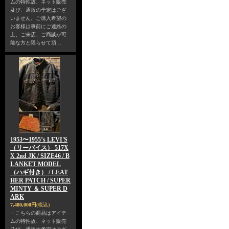
ムの特性故、ネット販売
及び、通販の予定はござ
いません。ご購入希望の
お客様は事前にご連絡の
上、ご来店、ご商談が可
能な方と限らせて頂…
1953〜1955’s LEVI'S
（リーバイス） 517X
X 2nd JK / SIZE46 / B
LANKET MODEL
（ハギ付き） / LEAT
HER PATCH / SUPER
MINTY ＆ SUPER D
ARK
7,480,000円
(税込)
・こちらの商品はアイテ
ムの特性故、ネット販売