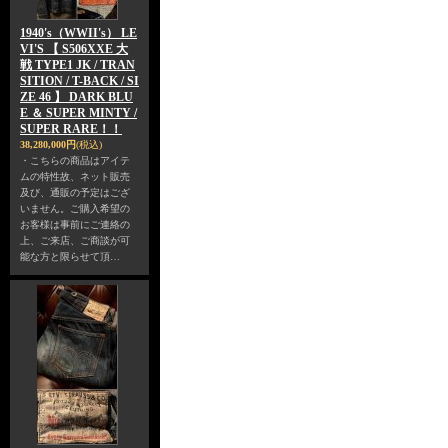
1940's（WWII's） LE
VI'S 【 S506XXE 大
戦 TYPE1 JK / TRAN
SITION / T-BACK / SI
ZE 46 】 DARK BLU
E ＆ SUPER MINTY /
SUPER RARE！！
38,280,000円
(税込)
・こちらの商品はアイテ
ムの特性故、ネット販売
及び、通販の予定はござ
いません。ご購入希望の
お客様は事前にご連絡の
上、ご来店、ご商談が可
能な方と限らせて頂…