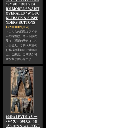
” / “ 201 / 1902 YEA
R'S MODEL ” WAIST
OVERALLS / W. BUC
KLEBACK & SUSPE
NDERS BUTTONS
13,200,000円
(税込)
・こちらの商品はアイテ
ムの特性故、ネット販売
及び、通販の予定はござ
いません。ご購入希望の
お客様は事前にご連絡の
上、ご来店、ご商談が可
能な方と限らせて頂…
1940's LEVI'S（リー
バイス） 501XX（ダ
ブルエックス） / ONE