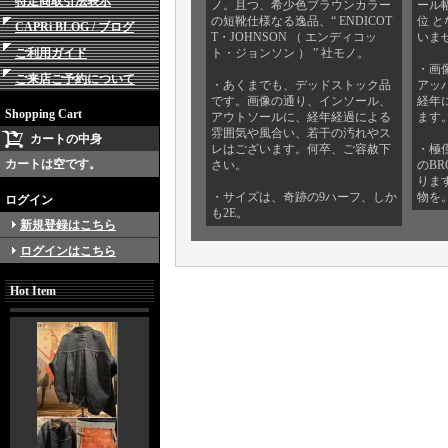
特定商取引法表示
ノ。且つ、希少色ブラウンカラー
ール幅
の短靴仕様なる逸品、“ ENDICOT
位 
CAPRi BLOG / ブログ
T・JOHNSON （ エンディコッ
いま
ご利用ガイド
ト・ジョンソン ） ” 社モノ。
・画
ご来店ご予約について
・あくまでも、デッドストック品
アッ
です。画像の通り、インソール、
経年
Shopping Cart
アウトソールに、経年経過による
ます
雰囲気や風合い、若干の汚れやス
カートの中身
レはございます。何卒、ご容赦下
・極僅
カートは空です。
さい。
のB
りま
・サイズは、奇跡の9ハーフ、しか
物を
ログイン
も2E。
新規登録はこちら
ログインはこちら
Hot Item