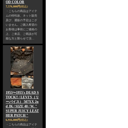
OD COLOR
7,576,800円
(税込)
・こちらの商品はアイテ
ムの特性故、ネット販売
及び、通販の予定はござ
いません。ご購入希望の
お客様は事前にご連絡の
上、ご来店、ご商談が可
能な方と限らせて頂…
1953〜1955's DEAD S
TOCK!! / LEVI'S（リ
ーバイス） 507XX 2n
d JK / SIZE 40 / W. "
SUPER JUICY LEAT
HER PATCH "
6,916,800円
(税込)
・こちらの商品はアイテ