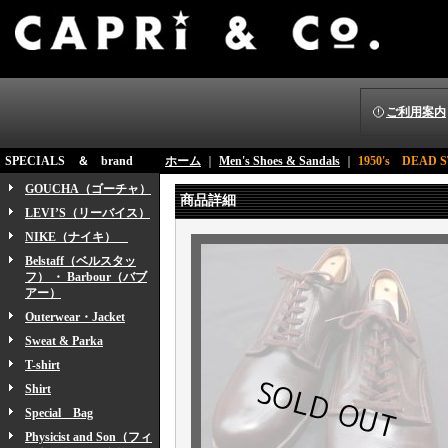
ご利用案内
SPECIALS ＆ brand
ホーム
｜
Men's Shoes & Sandals
｜
1950's DEA
GOUCHA（ゴーチャ）
商品詳細
LEVI’S（リーバイス）
NIKE（ナイキ）
Belstaff（ベルスタッ
フ） ・ Barbour（バブ
アー）
Outerwear・Jacket
Sweat & Parka
T-shirt
Shirt
Special Bag
Physicist and Son（フィ