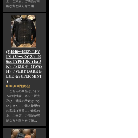
上、ご来店、ご商談が可
能な方と限らせて頂…
(2)1946〜1952's LEV
I'S（リーバイス） 50
6xx TYPE1 JK（1st J
K） / SIZE 44（1WAS
H） / VERY DARK B
LUE ＆SUPER MINT
Y
8,800,000円
(税込)
・こちらの商品はアイテ
ムの特性故、ネット販売
及び、通販の予定はござ
いません。ご購入希望の
お客様は事前にご連絡の
上、ご来店、ご商談が可
能な方と限らせて頂…