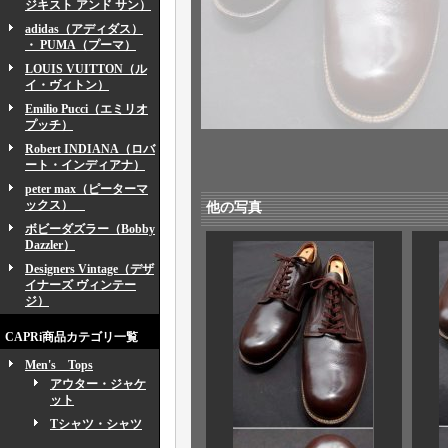
ジキスト アンド サン）
adidas（アディダス）
・ PUMA（プーマ）
LOUIS VUITTON（ル
イ・ヴィトン）
Emilio Pucci（エミリオ
プッチ）
Robert INDIANA（ロバ
ート・インディアナ）
peter max（ピーターマ
ックス）
他の写真
ボビーダズラー（Bobby
Dazzler）
Designers Vintage（デザ
イナーズ ヴィンテー
ジ）
CAPRi商品カテゴリ一覧
Men's Tops
アウター・ジャケ
ット
Tシャツ・シャツ