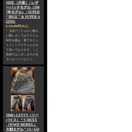
SIDE（片面） / レザ
ーパッチモデル（194
7年モデル） / SUPER
“ HIGE ” & SUPER A
GING
8,236,800円
(税込)
・当該アイテムのご購入
に際しましてはアイテム
特性を鑑み、要アポイン
トメントアイテムとさせ
て頂いております。（ご
面倒ではございますが当
ホームページよりご…
1940's LEVI'S（リー
バイス） “ S 501XX
（WWII MODEL）
大戦モデル ” (1) / GO