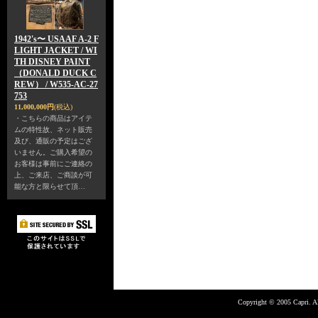
1942's〜 USAAF A-2 F
LIGHT JACKET / WI
TH DISNEY PAINT
（DONALD DUCK C
REW） / W535-AC-27
753
11,000,000円
(税込)
・こちらの商品はアイテ
ムの特性故、ネット販売
及び、通販の予定はござ
いません。ご購入希望の
お客様は事前にご連絡の
上、ご来店、ご商談が可
能な方と限らせて頂…
Copyright © 2005 Capri. Al