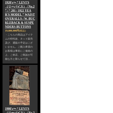
1920's〜 “ LEVI'S
（リーバイス） / No.2
” / “ 201 / 1922 YEA
R'S MODEL ” WAIST
OVERALLS / W. BUC
KLEBACK & SUSPE
NDERS BUTTONS
19,800,000円
(税込)
・こちらの商品はアイテ
ムの特性故、ネット販売
及び、通販の予定はござ
いません。ご購入希望の
お客様は事前にご連絡の
上、ご来店、ご商談が可
能な方と限らせて頂…
1900's〜 “ LEVI'S
（リーバイス） / No.2