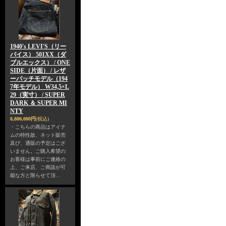
1940's LEVI'S（リー
バイス） 501XX（ダ
ブルエックス） / ONE
SIDE（片面） / レザ
ーパッチモデル（194
7年モデル） W34,5×L
29（実寸） / SUPER
DARK ＆ SUPER MI
NTY
8,800,000円
(税込)
・こちらの商品はアイテ
ムの特性故、ネット販売
及び、通販の予定はござ
いません。ご購入希望の
お客様は事前にご連絡の
上、ご来店、ご商談が可
能な方と限らせて頂…