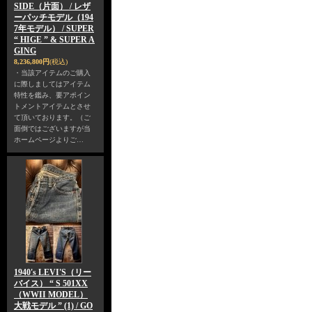
SIDE（片面） / レザ
ーパッチモデル（194
7年モデル） / SUPER
“ HIGE ” & SUPER A
GING
8,236,800円
(税込)
・当該アイテムのご購入
に際しましてはアイテム
特性を鑑み、要アポイン
トメントアイテムとさせ
て頂いております。（ご
面倒ではございますが当
ホームページよりご…
1940's LEVI'S（リー
バイス） “ S 501XX
（WWII MODEL）
大戦モデル ” (1) / GO