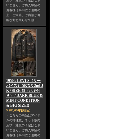
及び、通販の予定はござ
いません。ご購入希望の
お客様は事前にご連絡の
上、ご来店、ご商談が可
能な方と限らせて頂…
1950's LEVI'S（リー
バイス） 507XX 2nd J
K / SIZE 48（ハギ付
き） / DARK BLUE &
MINT CONDITION
& BIG SIZE!!
5,280,000円
(税込)
・こちらの商品はアイテ
ムの特性故、ネット販売
及び、通販の予定はござ
いません。ご購入希望の
お客様は事前にご連絡の