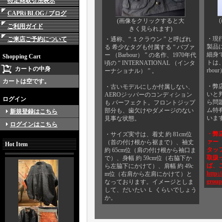
特定商取引法表示
CAPRi BLOG / ブログ
(画像をクリックすると大
ご利用ガイド
きく見られます)
・現行
ご来店ご予約について
・通称、“ １クラウン ” と呼ばれ
製品
る 希少なタグも付属する “ バブァ
細身
ー （Barbour） ” の名作、1970年代
Shopping Cart
トは、
頃の “ INTERNATIONAL （インタ
カートの中身
rbo
ーナショナル） ” 。
カートは空です。
・弊
・古いモデルにしか付属しない、
いと
AEROジッパーのコンディション
ログイン
ら問
も パーフェクト。フロントジップ
ム特
部分も、歯欠けやダメージのない
新規登録はこちら
いま
見事な状態。
ログインはこちら
・弊店
・サイズ実寸は、着丈 約 81cm位
ァー 
（首の付け根から裾まで）、袖丈
Hot Item
タッフ
約 65cm位（肩の付け根から袖口ま
取扱
で）、身幅 約 59cm位（右脇下か
ば、
ら左脇下にかけて）、肩幅 約 49c
http:/
m位（右肩から左肩にかけて）と
group
なっております。イメージとしま
して、だいたい Ｌ くらいでしょう
か。