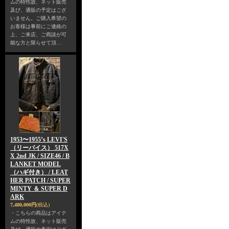
ムの特性故、ネット販売
及び、通販の予定はござ
いません。ご購入希望の
お客様は事前にご連絡の
上、ご来店、ご商談が可
能な方と限らせて頂…
1953〜1955’s LEVI'S
（リーバイス） 517X
X 2nd JK / SIZE46 / B
LANKET MODEL
（ハギ付き） / LEAT
HER PATCH / SUPER
MINTY ＆ SUPER D
ARK
7,480,000円
(税込)
・こちらの商品はアイテ
ムの特性故、ネット販売