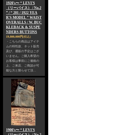
1920's〜 “ LEVI'S
（リーバイス） / No.2
” / “ 201 / 1922 YEA
R'S MODEL ” WAIST
OVERALLS / W. BUC
KLEBACK & SUSPE
NDERS BUTTONS
19,800,000円
(税込)
・こちらの商品はアイテ
ムの特性故、ネット販売
及び、通販の予定はござ
いません。ご購入希望の
お客様は事前にご連絡の
上、ご来店、ご商談が可
能な方と限らせて頂…
1900's〜 “ LEVI'S
（リーバイス） / No.2