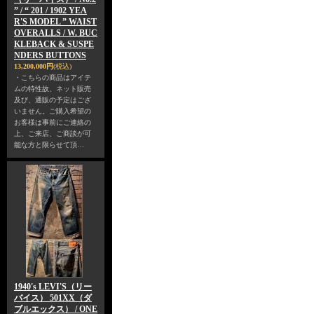
” / “ 201 / 1902 YEA
R'S MODEL ” WAIST
OVERALLS / W. BUC
KLEBACK & SUSPE
NDERS BUTTONS
13,200,000円
(税込)
・こちらの商品はアイテ
ムの特性故、ネット販売
及び、通販の予定はござ
いません。ご購入希望の
お客様は事前にご連絡の
上、ご来店、ご商談が可
能な方と限らせて頂…
1940's LEVI'S（リー
バイス） 501XX（ダ
ブルエックス） / ONE