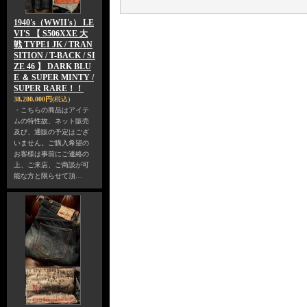
1940's（WWII's） LE
VI'S 【 S506XXE 大
戦 TYPE1 JK / TRAN
SITION / T-BACK / SI
ZE 46 】 DARK BLU
E ＆ SUPER MINTY /
SUPER RARE！！
38,280,000円
(税込)
・こちらの商品はアイテ
ムの特性故、ネット販売
及び、通販の予定はござ
いません。ご購入希望の
お客様は事前にご連絡の
上、ご来店、ご商談が可
能な方と限らせて頂…