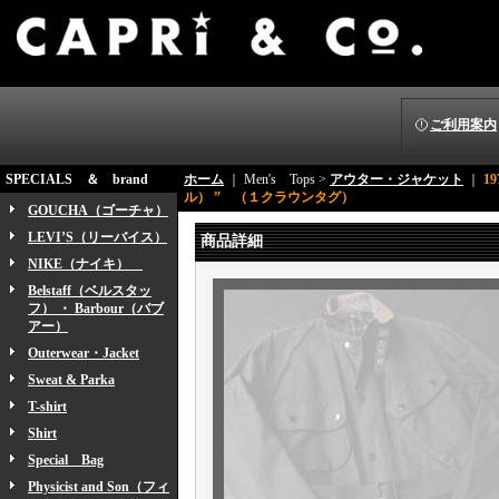
ご利用案内
SPECIALS ＆ brand
ホーム
｜ Men's Tops >
アウター・ジャケット
｜
1
ル） ” （１クラウンタグ）
GOUCHA（ゴーチャ）
LEVI’S（リーバイス）
商品詳細
NIKE（ナイキ）
Belstaff（ベルスタッ
フ） ・ Barbour（バブ
アー）
Outerwear・Jacket
Sweat & Parka
T-shirt
Shirt
Special Bag
Physicist and Son（フィ