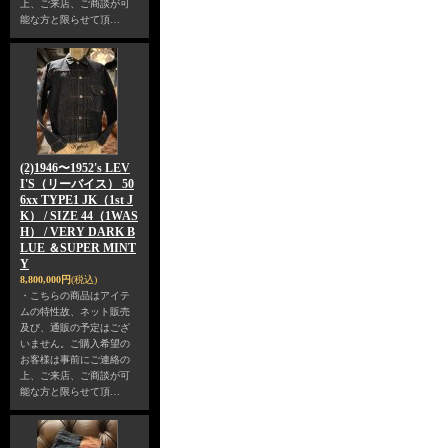
上、ご来店、ご商談が可
能な方と限らせて頂…
(2)1946〜1952's LEV
I'S（リーバイス） 50
6xx TYPE1 JK（1st J
K） / SIZE 44（1WAS
H） / VERY DARK B
LUE ＆SUPER MINT
Y
8,800,000円
(税込)
・こちらの商品はアイテ
ムの特性故、ネット販売
及び、通販の予定はござ
いません。ご購入希望の
お客様は事前にご連絡の
上、ご来店、ご商談が可
能な方と限らせて頂…