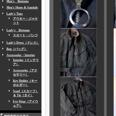
Men's Bottoms
Men's Shoes & Sandals
Lady's Tops
アウター・ジャケ
ット
Lady's Bottoms
スカート・パンツ
Lady's Dress（ドレス）
Bag（バッグ）
Accessories・Interior
Interior（インテリ
ア）
Accessories（アク
セサリー）
Key Holder（キー
ホルダー）
Scarf（スカーフ）
＆ Tie（タイ）
Eye Wear（アイウ
ェア）