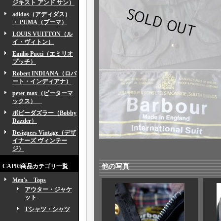
ジキスト アンド サン）
adidas（アディダス）
・ PUMA（プーマ）
LOUIS VUITTON（ル
イ・ヴィトン）
Emilio Pucci（エミリオ
プッチ）
Robert INDIANA（ロバ
ート・インディアナ）
peter max（ピーターマ
ックス）
ボビーダズラー（Bobby
Dazzler）
Designers Vintage（デザ
イナーズ ヴィンテー
ジ）
CAPRi商品カテゴリ一覧
他の写真
Men's Tops
アウター・ジャケ
ット
Tシャツ・シャツ