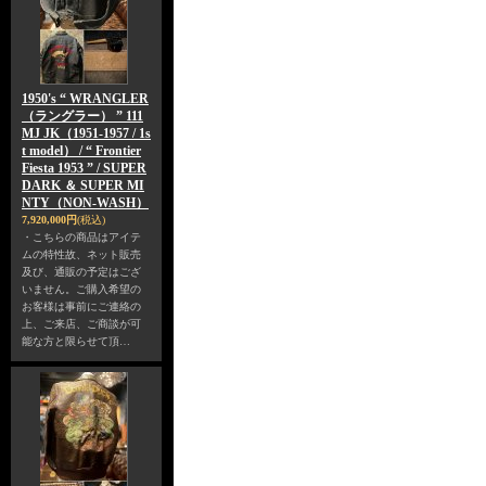
1950's “ WRANGLER
（ラングラー） ” 111
MJ JK（1951-1957 / 1s
t model） / “ Frontier
Fiesta 1953 ” / SUPER
DARK ＆ SUPER MI
NTY（NON-WASH）
7,920,000円
(税込)
・こちらの商品はアイテ
ムの特性故、ネット販売
及び、通販の予定はござ
いません。ご購入希望の
お客様は事前にご連絡の
上、ご来店、ご商談が可
能な方と限らせて頂…