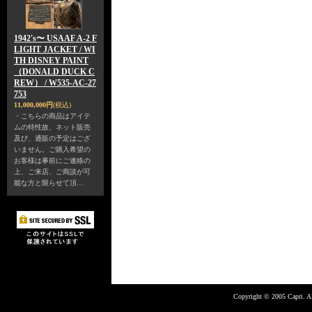
1942's〜 USAAF A-2 F
LIGHT JACKET / WI
TH DISNEY PAINT
（DONALD DUCK C
REW） / W535-AC-27
753
11,000,000円
(税込)
・こちらの商品はアイテ
ムの特性故、ネット販売
及び、通販の予定はござ
いません。ご購入希望の
お客様は事前にご連絡の
上、ご来店、ご商談が可
能な方と限らせて頂…
Copyright © 2005 Capri. Al