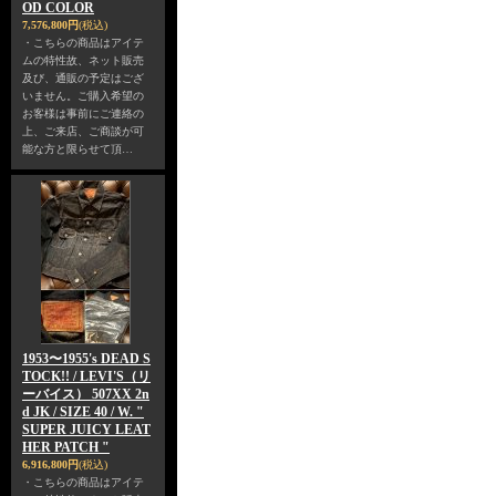
OD COLOR
7,576,800円
(税込)
・こちらの商品はアイテ
ムの特性故、ネット販売
及び、通販の予定はござ
いません。ご購入希望の
お客様は事前にご連絡の
上、ご来店、ご商談が可
能な方と限らせて頂…
1953〜1955's DEAD S
TOCK!! / LEVI'S（リ
ーバイス） 507XX 2n
d JK / SIZE 40 / W. "
SUPER JUICY LEAT
HER PATCH "
6,916,800円
(税込)
・こちらの商品はアイテ