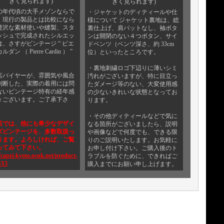
きく見られます)
きく見られます)
の年代頃の大手メゾンならで
・ジャケットのディティールや仕
、現行の製品とは比較になら
様について ジャケット裏地は、総
贅沢な素材使いや縫製、スタ
裏仕上げ、肩パットなし、袖ボタ
ッシュで完成されたシルエッ
ンは開閉のない４つボタン、サイ
は、さすがビンテージ “ ピエ
ドベンツ（ベンツ深さ、約 33cm
ダン （ Pierre Cardin ） ”
位）といったところです。
・裏地刺繍ロゴ下辺りに薄いシミ
店バイヤーが、雰囲気や風合
汚れがございますが、特に目立っ
判断した、実際の着用には問
たダメージ等のない、大変使用感
ないビンテージ特有の経年感
の少ないきれいな状態となってお
々ございます。ご了承下さ
ります。
・その他ディティールなどで気に
店では、他にも希少なデザイ
なる箇所がございましたら、説明
ズビンテージを、多数取扱っ
や画像などで何度でも、できる限
ります。よろしければ、ご覧
りのご説明いたします。お気軽に
ってみて下さい。
お申し付け下さい。ご購入後のト
/capri-kyoto.ocnk.net/product-
ラブルを防ぐために、できればご
/13
購入までにお願い申し上げます。