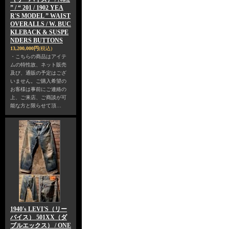
” / “ 201 / 1902 YEA
R'S MODEL ” WAIST
OVERALLS / W. BUC
KLEBACK & SUSPE
NDERS BUTTONS
13,200,000円
(税込)
・こちらの商品はアイテ
ムの特性故、ネット販売
及び、通販の予定はござ
いません。ご購入希望の
お客様は事前にご連絡の
上、ご来店、ご商談が可
能な方と限らせて頂…
1940's LEVI'S（リー
バイス） 501XX（ダ
ブルエックス） / ONE