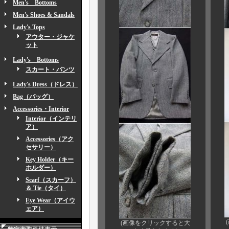
Men's Bottoms
Men's Shoes & Sandals
Lady's Tops
アウター・ジャケ
ット
Lady's Bottoms
スカート・パンツ
Lady's Dress（ドレス）
Bag（バッグ）
Accessories・Interior
Interior（インテリ
ア）
Accessories（アク
セサリー）
Key Holder（キー
ホルダー）
Scarf（スカーフ）
＆ Tie（タイ）
Eye Wear（アイウ
ェア）
(画像をクリックすると大