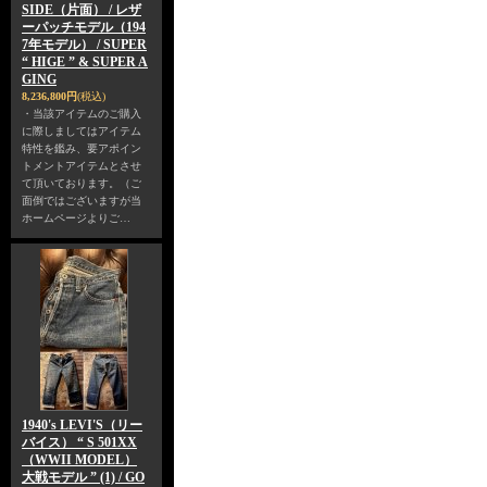
SIDE（片面） / レザ
ーパッチモデル（194
7年モデル） / SUPER
“ HIGE ” & SUPER A
GING
8,236,800円
(税込)
・当該アイテムのご購入
に際しましてはアイテム
特性を鑑み、要アポイン
トメントアイテムとさせ
て頂いております。（ご
面倒ではございますが当
ホームページよりご…
1940's LEVI'S（リー
バイス） “ S 501XX
（WWII MODEL）
大戦モデル ” (1) / GO