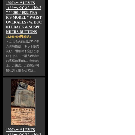
1920's〜 “ LEVI'S
（リーバイス） / No.2
” / “ 201 / 1922 YEA
R'S MODEL ” WAIST
OVERALLS / W. BUC
KLEBACK & SUSPE
NDERS BUTTONS
19,800,000円
(税込)
・こちらの商品はアイテ
ムの特性故、ネット販売
及び、通販の予定はござ
いません。ご購入希望の
お客様は事前にご連絡の
上、ご来店、ご商談が可
能な方と限らせて頂…
1900's〜 “ LEVI'S
（リーバイス） / No.2