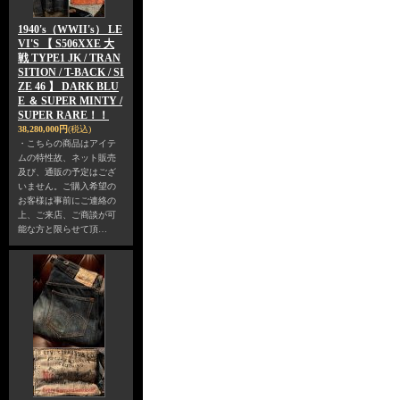
1940's（WWII's） LE
VI'S 【 S506XXE 大
戦 TYPE1 JK / TRAN
SITION / T-BACK / SI
ZE 46 】 DARK BLU
E ＆ SUPER MINTY /
SUPER RARE！！
38,280,000円
(税込)
・こちらの商品はアイテ
ムの特性故、ネット販売
及び、通販の予定はござ
いません。ご購入希望の
お客様は事前にご連絡の
上、ご来店、ご商談が可
能な方と限らせて頂…