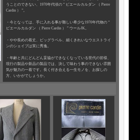
うことのできない、1970年代頃の “ ピエールカルダン （ Pierre
Cardin ） ”。
・今となっては、手に入れる事が難しい希少な1970年代物の “
ピエールカルダン （ Pierre Cardin ） ” ウールJK。
・やや長めの着丈、ビッグラペル、細くきれいなウエストライ
ンのシェイプは実に秀逸。
・年齢と共にどんどん妥協ができなくなっている世代の皆様、
現行の製品や新品の製品では、決して味わう事のできない雰囲
気が魅力の一着です。長く付き合える一生モノを、お探しの
方、いかがでしょうか。