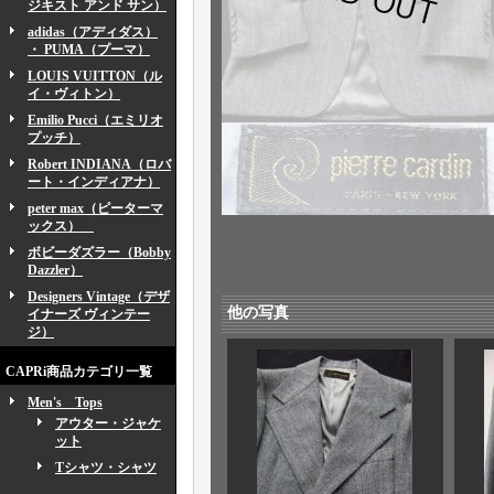
ジキスト アンド サン）
adidas（アディダス）
・ PUMA（プーマ）
LOUIS VUITTON（ル
イ・ヴィトン）
Emilio Pucci（エミリオ
プッチ）
Robert INDIANA（ロバ
ート・インディアナ）
peter max（ピーターマ
ックス）
ボビーダズラー（Bobby
Dazzler）
Designers Vintage（デザ
他の写真
イナーズ ヴィンテー
ジ）
CAPRi商品カテゴリ一覧
Men's Tops
アウター・ジャケ
ット
Tシャツ・シャツ