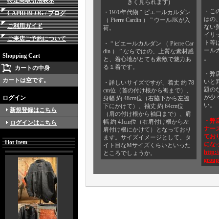
特定商取引法表示
きく見られます)
・こ
・1970年代物 “ ピエールカルダン
CAPRi BLOG / ブログ
はの
（ Pierre Cardin ） ” ウールJKが入
ご利用ガイド
ない
荷。
イリ
ご来店ご予約について
ト等
・ “ ピエールカルダン （ Pierre Car
ールカル
din ） ” ならではの、上質な素材感
Shopping Cart
。
と、着心地がとても素敵で魅力あ
る１着です。
カートの中身
・弊
カートは空です。
いと
・詳しいサイズですが、着丈 約 78
題の
cm位（首の付け根から裾まで）、
が少
ログイン
身幅 約 48cm位（右脇下から左脇
い。
下にかけて）、袖丈 約 64cm位
新規登録はこちら
（肩の付け根から袖口まで）、肩
・弊
幅 約 41cm位（右肩付け根から左
ログインはこちら
ナー
肩付け根にかけて）となっており
てお
ます。サイズイメージとして、タ
Hot Item
にな
イト目なMサイズくらいといった
http:/
ところでしょうか。
group