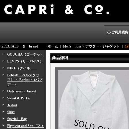
ご利用案内
SPECIALS ＆ brand
ホーム
｜ Men's Tops >
アウター・ジャケット
｜
1
GOUCHA（ゴーチャ）
商品詳細
LEVI’S（リーバイス）
NIKE（ナイキ）
Belstaff（ベルスタッ
フ） ・ Barbour（バブ
アー）
Outerwear・Jacket
Sweat & Parka
T-shirt
Shirt
Special Bag
Physicist and Son（フィ