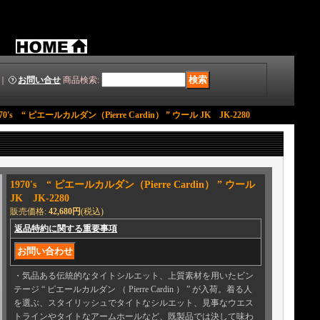
｜
お問い合せ
商品検索
:
970's “ ピエールカルダン（Pierre Cardin） ” ウール JK JK-2280
1970's “ ピエールカルダン（Pierre Cardin） ” ウール
JK JK-2280
販売価格
:
42,680円
(税込)
返品特約に関する重要事項
・気品ある伝統的なタイトシルエット、上質素材を用いたビン
テージ “ ピエールカルダン （ Pierre Cardin ） ” が入荷。着る人
を選ぶ、スタイリッシュでタイトなシルエット、見事なウエス
トラインやタイトなアームホールなど、既製品では決して味わ