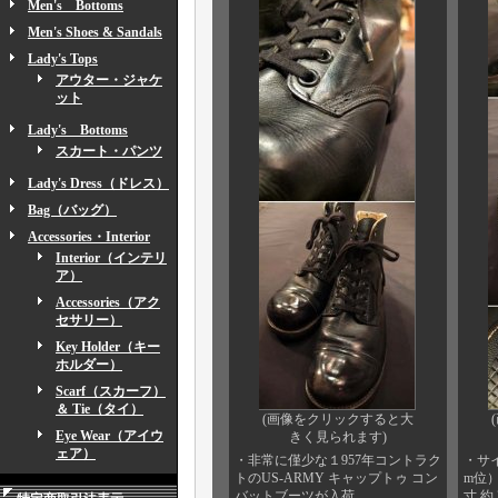
Men's Bottoms
Men's Shoes & Sandals
Lady's Tops
アウター・ジャケ
ット
Lady's Bottoms
スカート・パンツ
Lady's Dress（ドレス）
Bag（バッグ）
Accessories・Interior
Interior（インテリ
ア）
Accessories（アク
セサリー）
Key Holder（キー
ホルダー）
Scarf（スカーフ）
＆ Tie（タイ）
(画像をクリックすると大
Eye Wear（アイウ
きく見られます)
ェア）
・非常に僅少な１957年コントラク
・サイ
トのUS-ARMY キャップトゥ コン
m位
バットブーツが入荷。
寸 約