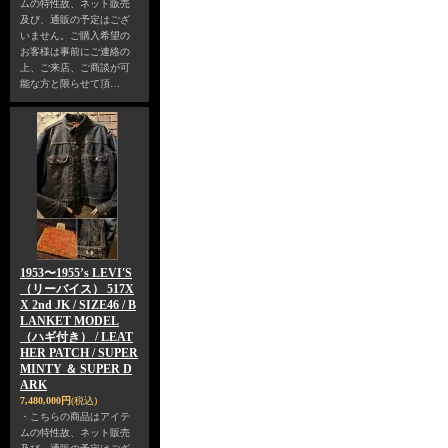
ムの特性故、ネット販売
及び、通販の予定はござ
いません。ご購入希望の
お客様は事前にご連絡の
上、ご来店、ご商談が可
能な方と限らせて頂…
1953〜1955’s LEVI'S
（リーバイス） 517X
X 2nd JK / SIZE46 / B
LANKET MODEL
（ハギ付き） / LEAT
HER PATCH / SUPER
MINTY ＆ SUPER D
ARK
7,480,000円
(税込)
・こちらの商品はアイテ
ムの特性故、ネット販売