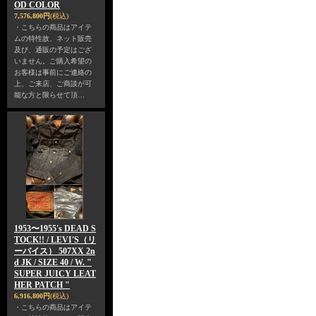
OD COLOR
7,576,800円
(税込)
・こちらの商品はアイテ
ムの特性故、ネット販売
及び、通販の予定はござ
いません。ご購入希望の
お客様は事前にご連絡の
上、ご来店、ご商談が可
能な方と限らせて頂…
1953〜1955's DEAD S
TOCK!! / LEVI'S（リ
ーバイス） 507XX 2n
d JK / SIZE 40 / W. "
SUPER JUICY LEAT
HER PATCH "
6,916,800円
(税込)
・こちらの商品はアイテ