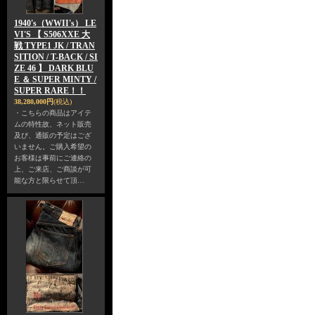
1940's（WWII's） LE
VI'S 【 S506XXE 大
戦 TYPE1 JK / TRAN
SITION / T-BACK / SI
ZE 46 】 DARK BLU
E ＆ SUPER MINTY /
SUPER RARE！！
38,280,000円
(税込)
・こちらの商品はアイテ
ムの特性故、ネット販売
及び、通販の予定はござ
いません。ご購入希望の
お客様は事前にご連絡の
上、ご来店、ご商談が可
能な方と限らせて頂…