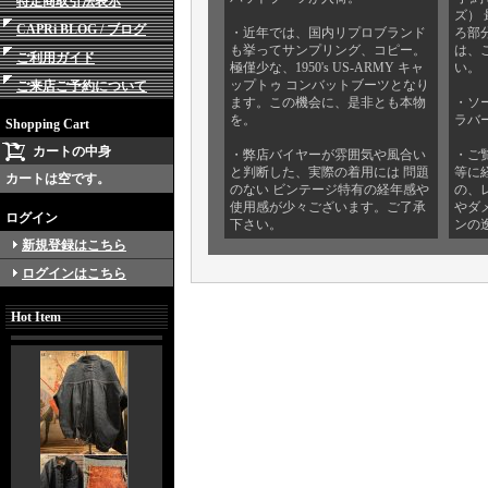
特定商取引法表示
ズ） 
CAPRi BLOG / ブログ
・近年では、国内リプロブランド
ろ部分
も挙ってサンプリング、コピー。
は、
ご利用ガイド
極僅少な、1950's US-ARMY キャ
い。
ップトゥ コンバットブーツとなり
ご来店ご予約について
ます。この機会に、是非とも本物
・ソー
を。
ラバ
Shopping Cart
カートの中身
・弊店バイヤーが雰囲気や風合い
・ご
と判断した、実際の着用には 問題
等に
カートは空です。
のない ビンテージ特有の経年感や
の、
使用感が少々ございます。ご了承
やダ
ログイン
下さい。
ンの
新規登録はこちら
ログインはこちら
Hot Item