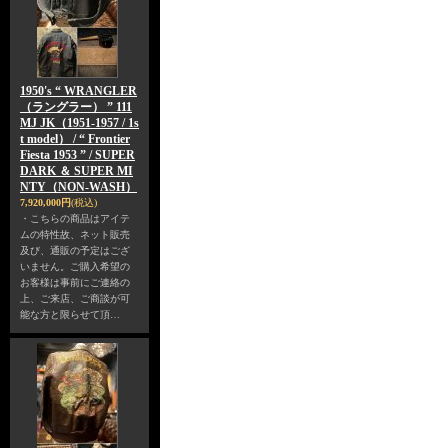
1950's “ WRANGLER
（ラングラー） ” 111
MJ JK（1951-1957 / 1s
t model） / “ Frontier
Fiesta 1953 ” / SUPER
DARK ＆ SUPER MI
NTY（NON-WASH）
7,920,000円
(税込)
・こちらの商品はアイテ
ムの特性故、ネット販売
及び、通販の予定はござ
いません。ご購入希望の
お客様は事前にご連絡の
上、ご来店、ご商談が可
能な方と限らせて頂…