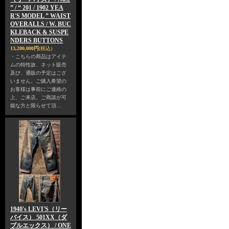
” / “ 201 / 1902 YEA
R'S MODEL ” WAIST
OVERALLS / W. BUC
KLEBACK & SUSPE
NDERS BUTTONS
13,200,000円
(税込)
・こちらの商品はアイテ
ムの特性故、ネット販売
及び、通販の予定はござ
いません。ご購入希望の
お客様は事前にご連絡の
上、ご来店、ご商談が可
能な方と限らせて頂…
1940's LEVI'S（リー
バイス） 501XX（ダ
ブルエックス） / ONE