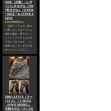
SIDE（片面） / レザ
ーパッチモデル（194
7年モデル） / SUPER
“ HIGE ” & SUPER A
GING
8,236,800円
(税込)
・当該アイテムのご購入
に際しましてはアイテム
特性を鑑み、要アポイン
トメントアイテムとさせ
て頂いております。（ご
面倒ではございますが当
ホームページよりご…
1940's LEVI'S（リー
バイス） “ S 501XX
（WWII MODEL）
大戦モデル ” (1) / GO