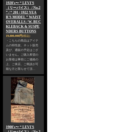
1920's〜 “ LEVI'S
（リーバイス） / No.2
” / “ 201 / 1922 YEA
R'S MODEL ” WAIST
OVERALLS / W. BUC
KLEBACK & SUSPE
NDERS BUTTONS
19,800,000円
(税込)
・こちらの商品はアイテ
ムの特性故、ネット販売
及び、通販の予定はござ
いません。ご購入希望の
お客様は事前にご連絡の
上、ご来店、ご商談が可
能な方と限らせて頂…
1900's〜 “ LEVI'S
（リーバイス） / No.2