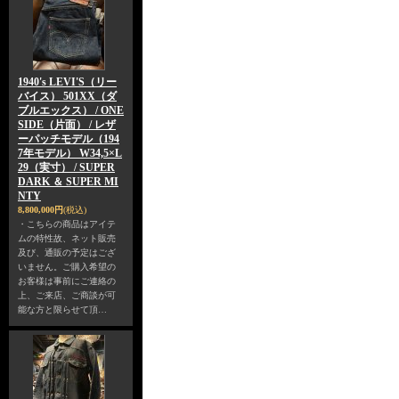
1940's LEVI'S（リー
バイス） 501XX（ダ
ブルエックス） / ONE
SIDE（片面） / レザ
ーパッチモデル（194
7年モデル） W34,5×L
29（実寸） / SUPER
DARK ＆ SUPER MI
NTY
8,800,000円
(税込)
・こちらの商品はアイテ
ムの特性故、ネット販売
及び、通販の予定はござ
いません。ご購入希望の
お客様は事前にご連絡の
上、ご来店、ご商談が可
能な方と限らせて頂…