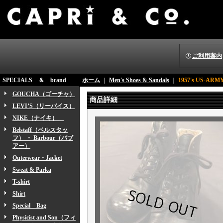
ご利用案内
SPECIALS ＆ brand
ホーム
｜
Men's Shoes & Sandals
｜
1957's US-
GOUCHA（ゴーチャ）
商品詳細
LEVI’S（リーバイス）
NIKE（ナイキ）
Belstaff（ベルスタッ
フ） ・ Barbour（バブ
アー）
Outerwear・Jacket
Sweat & Parka
T-shirt
Shirt
Special Bag
Physicist and Son（フィ