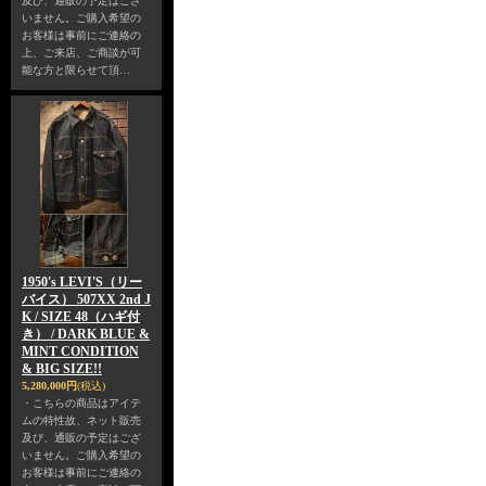
及び、通販の予定はござ
いません。ご購入希望の
お客様は事前にご連絡の
上、ご来店、ご商談が可
能な方と限らせて頂…
1950's LEVI'S（リー
バイス） 507XX 2nd J
K / SIZE 48（ハギ付
き） / DARK BLUE &
MINT CONDITION
& BIG SIZE!!
5,280,000円
(税込)
・こちらの商品はアイテ
ムの特性故、ネット販売
及び、通販の予定はござ
いません。ご購入希望の
お客様は事前にご連絡の