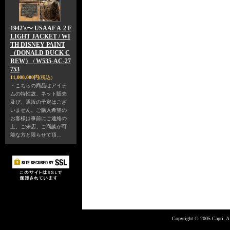
1942's〜 USAAF A-2 F
LIGHT JACKET / WI
TH DISNEY PAINT
（DONALD DUCK C
REW） / W535-AC-27
753
11,000,000円
(税込)
・こちらの商品はアイテ
ムの特性故、ネット販売
及び、通販の予定はござ
いません。ご購入希望の
お客様は事前にご連絡の
上、ご来店、ご商談が可
能な方と限らせて頂…
Copyright © 2005 Capri. Al