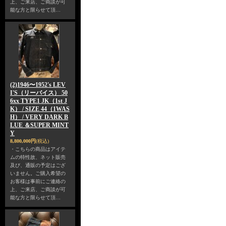
上、ご来店、ご商談が可
能な方と限らせて頂…
(2)1946〜1952's LEV
I'S（リーバイス） 50
6xx TYPE1 JK（1st J
K） / SIZE 44（1WAS
H） / VERY DARK B
LUE ＆SUPER MINT
Y
8,800,000円
(税込)
・こちらの商品はアイテ
ムの特性故、ネット販売
及び、通販の予定はござ
いません。ご購入希望の
お客様は事前にご連絡の
上、ご来店、ご商談が可
能な方と限らせて頂…