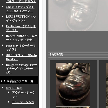
ジキスト アンド サン）
adidas（アディダス）
・ PUMA（プーマ）
LOUIS VUITTON（ル
イ・ヴィトン）
Emilio Pucci（エミリオ
プッチ）
Robert INDIANA（ロバ
ート・インディアナ）
peter max（ピーターマ
ックス）
他の写真
ボビーダズラー（Bobby
Dazzler）
Designers Vintage（デザ
イナーズ ヴィンテー
ジ）
CAPRi商品カテゴリ一覧
Men's Tops
アウター・ジャケ
ット
Tシャツ・シャツ