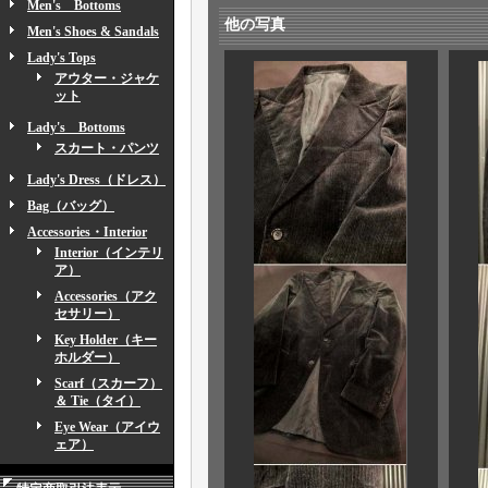
Men's Bottoms
他の写真
Men's Shoes & Sandals
Lady's Tops
アウター・ジャケ
ット
Lady's Bottoms
スカート・パンツ
Lady's Dress（ドレス）
Bag（バッグ）
Accessories・Interior
Interior（インテリ
ア）
Accessories（アク
セサリー）
Key Holder（キー
ホルダー）
Scarf（スカーフ）
＆ Tie（タイ）
Eye Wear（アイウ
ェア）