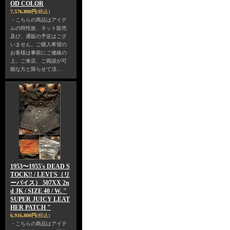
OD COLOR
7,576,800円
(税込)
・こちらの商品はアイテ
ムの特性故、ネット販売
及び、通販の予定はござ
いません。ご購入希望の
お客様は事前にご連絡の
上、ご来店、ご商談が可
能な方と限らせて頂…
1953〜1955's DEAD S
TOCK!! / LEVI'S（リ
ーバイス） 507XX 2n
d JK / SIZE 40 / W. "
SUPER JUICY LEAT
HER PATCH "
6,916,800円
(税込)
・こちらの商品はアイテ