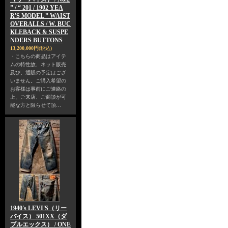
” / “ 201 / 1902 YEA
R'S MODEL ” WAIST
OVERALLS / W. BUC
KLEBACK & SUSPE
NDERS BUTTONS
13,200,000円
(税込)
・こちらの商品はアイテ
ムの特性故、ネット販売
及び、通販の予定はござ
いません。ご購入希望の
お客様は事前にご連絡の
上、ご来店、ご商談が可
能な方と限らせて頂…
1940's LEVI'S（リー
バイス） 501XX（ダ
ブルエックス） / ONE