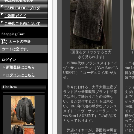
特定商取引法表示
CAPRi BLOG / ブログ
ご利用ガイド
ご来店ご予約について
Shopping Cart
カートの中身
カートは空です。
(画像をクリックすると大
きく見られます)
ログイン
・1970年代物 フランスメイド “ イ
・ “
新規登録はこちら
ヴ・サンローラン （ Yves Saint LA
aint
URENT ） ” コーデュロイJK が入
質な
ログインはこちら
荷。
敵で
Hot Item
・昨今における、大手大量生産ブ
・ジ
ランド品や量産既製ブランド品等
丈 約
では決して味わうことの出来な
まで）
い、また製作することも出来な
から左
い、1970年代頃の希少なフランス
cm
メイド “ イヴ・サンローラン （ Y
で）、
ves Saint LAURENT ） ” の名品JK
根か
となっております。
って
して
・弊店バイヤーが、雰囲気や風合
いと