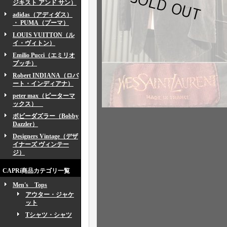
ジキスト アンド サン）
adidas（アディダス）
・ PUMA（プーマ）
LOUIS VUITTON（ル
イ・ヴィトン）
Emilio Pucci（エミリオ
プッチ）
Robert INDIANA（ロバ
ート・インディアナ）
peter max（ピーターマ
ックス）
ボビーダズラー（Bobby
Dazzler）
Designers Vintage（デザ
イナーズ ヴィンテー
ジ）
CAPRi商品カテゴリ一覧
Men's Tops
アウター・ジャケ
ット
Tシャツ・シャツ