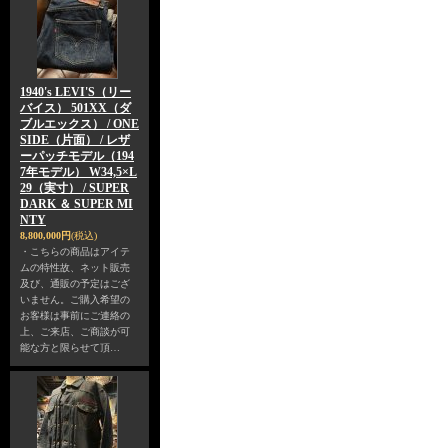
1940's LEVI'S（リー
バイス） 501XX（ダ
ブルエックス） / ONE
SIDE（片面） / レザ
ーパッチモデル（194
7年モデル） W34,5×L
29（実寸） / SUPER
DARK ＆ SUPER MI
NTY
8,800,000円
(税込)
・こちらの商品はアイテ
ムの特性故、ネット販売
及び、通販の予定はござ
いません。ご購入希望の
お客様は事前にご連絡の
上、ご来店、ご商談が可
能な方と限らせて頂…