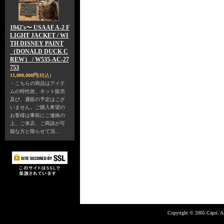
1942's〜 USAAF A-2 F
LIGHT JACKET / WI
TH DISNEY PAINT
（DONALD DUCK C
REW） / W535-AC-27
753
11,000,000円
(税込)
・こちらの商品はアイテ
ムの特性故、ネット販売
及び、通販の予定はござ
いません。ご購入希望の
お客様は事前にご連絡の
上、ご来店、ご商談が可
能な方と限らせて頂…
Copyright © 2005 Capri. Al