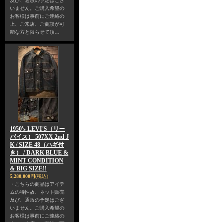
及び、通販の予定はござ
いません。ご購入希望の
お客様は事前にご連絡の
上、ご来店、ご商談が可
能な方と限らせて頂…
1950's LEVI'S（リー
バイス） 507XX 2nd J
K / SIZE 48（ハギ付
き） / DARK BLUE &
MINT CONDITION
& BIG SIZE!!
5,280,000円
(税込)
・こちらの商品はアイテ
ムの特性故、ネット販売
及び、通販の予定はござ
いません。ご購入希望の
お客様は事前にご連絡の