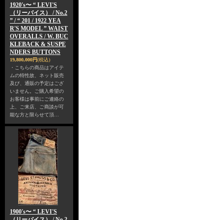
1920's〜 “ LEVI'S
（リーバイス） / No.2
” / “ 201 / 1922 YEA
R'S MODEL ” WAIST
OVERALLS / W. BUC
KLEBACK & SUSPE
NDERS BUTTONS
19,800,000円
(税込)
・こちらの商品はアイテ
ムの特性故、ネット販売
及び、通販の予定はござ
いません。ご購入希望の
お客様は事前にご連絡の
上、ご来店、ご商談が可
能な方と限らせて頂…
1900's〜 “ LEVI'S
（リーバイス） / No.2