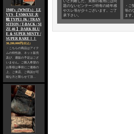
いと判断した、実際の着用には問
題のないビンテージ特有の経年感
・ご
1940's（WWII's） LE
やスレ等が少々ございます。ご了
等の
VI'S 【 S506XXE 大
承下さい。
ます
戦 TYPE1 JK / TRAN
SITION / T-BACK / SI
ZE 46 】 DARK BLU
E ＆ SUPER MINTY /
SUPER RARE！！
38,280,000円
(税込)
・こちらの商品はアイテ
ムの特性故、ネット販売
及び、通販の予定はござ
いません。ご購入希望の
お客様は事前にご連絡の
上、ご来店、ご商談が可
能な方と限らせて頂…