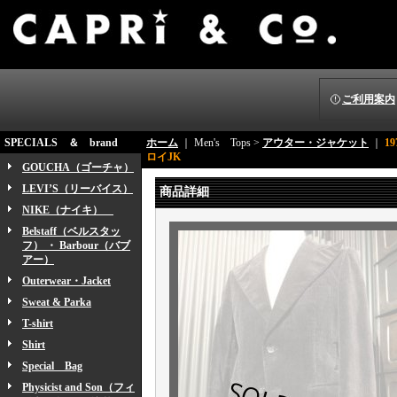
ご利用案内
SPECIALS ＆ brand
ホーム
｜ Men's Tops >
アウター・ジャケット
｜
1
ロイJK
GOUCHA（ゴーチャ）
LEVI’S（リーバイス）
商品詳細
NIKE（ナイキ）
Belstaff（ベルスタッ
フ） ・ Barbour（バブ
アー）
Outerwear・Jacket
Sweat & Parka
T-shirt
Shirt
Special Bag
Physicist and Son（フィ