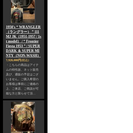
1950's “ WRANGLER
（ラングラー） ” 111
MJ JK（1951-1957 / 1s
t model） / “ Frontier
Fiesta 1953 ” / SUPER
DARK ＆ SUPER MI
NTY（NON-WASH）
7,920,000円
(税込)
・こちらの商品はアイテ
ムの特性故、ネット販売
及び、通販の予定はござ
いません。ご購入希望の
お客様は事前にご連絡の
上、ご来店、ご商談が可
能な方と限らせて頂…