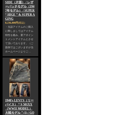
SIDE（片面） / レザ
ーパッチモデル（194
7年モデル） / SUPER
“ HIGE ” & SUPER A
GING
8,236,800円
(税込)
・当該アイテムのご購入
に際しましてはアイテム
特性を鑑み、要アポイン
トメントアイテムとさせ
て頂いております。（ご
面倒ではございますが当
ホームページよりご…
1940's LEVI'S（リー
バイス） “ S 501XX
（WWII MODEL）
大戦モデル ” (1) / GO