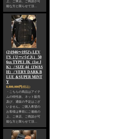
上、ご来店、ご商談が可
能な方と限らせて頂…
(2)1946〜1952's LEV
I'S（リーバイス） 50
6xx TYPE1 JK（1st J
K） / SIZE 44（1WAS
H） / VERY DARK B
LUE ＆SUPER MINT
Y
8,800,000円
(税込)
・こちらの商品はアイテ
ムの特性故、ネット販売
及び、通販の予定はござ
いません。ご購入希望の
お客様は事前にご連絡の
上、ご来店、ご商談が可
能な方と限らせて頂…