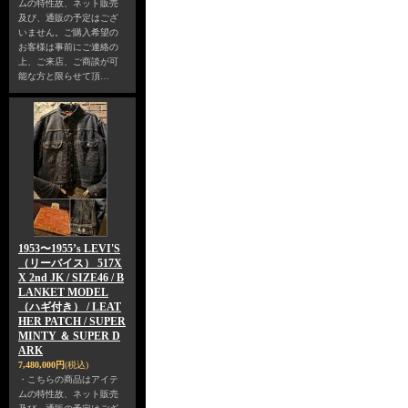
ムの特性故、ネット販売
及び、通販の予定はござ
いません。ご購入希望の
お客様は事前にご連絡の
上、ご来店、ご商談が可
能な方と限らせて頂…
1953〜1955’s LEVI'S
（リーバイス） 517X
X 2nd JK / SIZE46 / B
LANKET MODEL
（ハギ付き） / LEAT
HER PATCH / SUPER
MINTY ＆ SUPER D
ARK
7,480,000円
(税込)
・こちらの商品はアイテ
ムの特性故、ネット販売