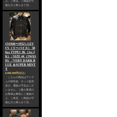
上、ご来店、ご商談が可
能な方と限らせて頂…
(2)1946〜1952's LEV
I'S（リーバイス） 50
6xx TYPE1 JK（1st J
K） / SIZE 44（1WAS
H） / VERY DARK B
LUE ＆SUPER MINT
Y
8,800,000円
(税込)
・こちらの商品はアイテ
ムの特性故、ネット販売
及び、通販の予定はござ
いません。ご購入希望の
お客様は事前にご連絡の
上、ご来店、ご商談が可
能な方と限らせて頂…