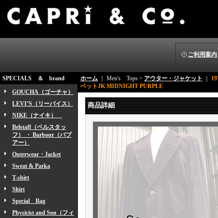
ご利用案内
SPECIALS ＆ brand
ホーム
｜ Men's Tops >
アウター・ジャケット
｜
1
ベットJK MIDNIGHT PURPLE
GOUCHA（ゴーチャ）
LEVI’S（リーバイス）
商品詳細
NIKE（ナイキ）
Belstaff（ベルスタッ
フ） ・ Barbour（バブ
アー）
Outerwear・Jacket
Sweat & Parka
T-shirt
Shirt
Special Bag
Physicist and Son（フィ