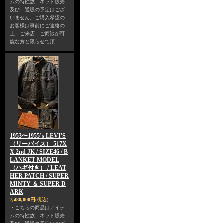
ムの特性故、ネット販売
及び、通販の予定はござ
いません。ご購入希望の
お客様は事前にご連絡の
上、ご来店、ご商談が可
能な方と限らせて頂…
1953〜1955’s LEVI'S
（リーバイス） 517X
X 2nd JK / SIZE46 / B
LANKET MODEL
（ハギ付き） / LEAT
HER PATCH / SUPER
MINTY ＆ SUPER D
ARK
7,480,000円
(税込)
・こちらの商品はアイテ
ムの特性故、ネット販売