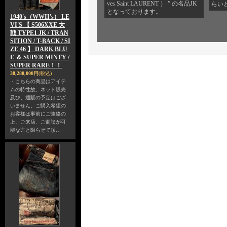
ves Saint LAURENT ） ” の名品JK
らい
となっております。
1940's（WWII's） LE
VI'S 【 S506XXE 大
戦 TYPE1 JK / TRAN
SITION / T-BACK / SI
ZE 46 】 DARK BLU
E ＆ SUPER MINTY /
SUPER RARE！！
38,280,000円
(税込)
・こちらの商品はアイテ
ムの特性故、ネット販売
及び、通販の予定はござ
いません。ご購入希望の
お客様は事前にご連絡の
上、ご来店、ご商談が可
能な方と限らせて頂…