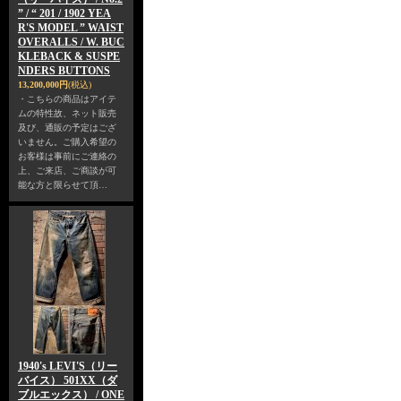
” / “ 201 / 1902 YEA
R'S MODEL ” WAIST
OVERALLS / W. BUC
KLEBACK & SUSPE
NDERS BUTTONS
13,200,000円
(税込)
・こちらの商品はアイテ
ムの特性故、ネット販売
及び、通販の予定はござ
いません。ご購入希望の
お客様は事前にご連絡の
上、ご来店、ご商談が可
能な方と限らせて頂…
1940's LEVI'S（リー
バイス） 501XX（ダ
ブルエックス） / ONE