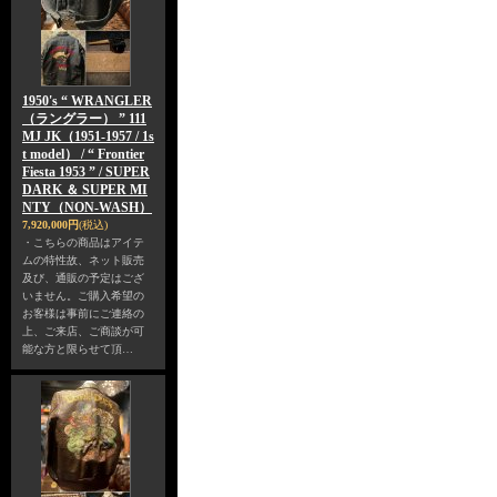
1950's “ WRANGLER
（ラングラー） ” 111
MJ JK（1951-1957 / 1s
t model） / “ Frontier
Fiesta 1953 ” / SUPER
DARK ＆ SUPER MI
NTY（NON-WASH）
7,920,000円
(税込)
・こちらの商品はアイテ
ムの特性故、ネット販売
及び、通販の予定はござ
いません。ご購入希望の
お客様は事前にご連絡の
上、ご来店、ご商談が可
能な方と限らせて頂…