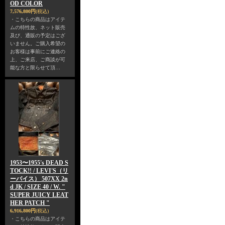
OD COLOR
7,576,800円
(税込)
・こちらの商品はアイテ
ムの特性故、ネット販売
及び、通販の予定はござ
いません。ご購入希望の
お客様は事前にご連絡の
上、ご来店、ご商談が可
能な方と限らせて頂…
1953〜1955's DEAD S
TOCK!! / LEVI'S（リ
ーバイス） 507XX 2n
d JK / SIZE 40 / W. "
SUPER JUICY LEAT
HER PATCH "
6,916,800円
(税込)
・こちらの商品はアイテ