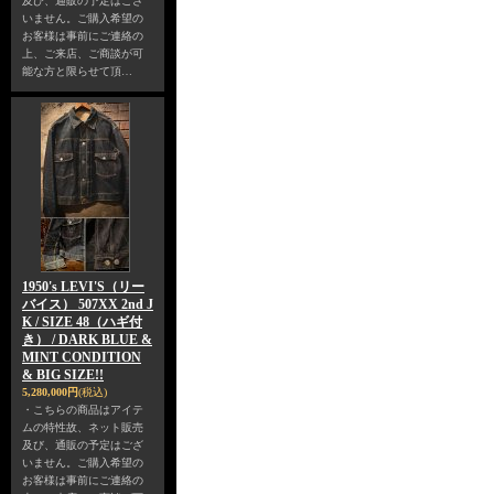
及び、通販の予定はござ
いません。ご購入希望の
お客様は事前にご連絡の
上、ご来店、ご商談が可
能な方と限らせて頂…
1950's LEVI'S（リー
バイス） 507XX 2nd J
K / SIZE 48（ハギ付
き） / DARK BLUE &
MINT CONDITION
& BIG SIZE!!
5,280,000円
(税込)
・こちらの商品はアイテ
ムの特性故、ネット販売
及び、通販の予定はござ
いません。ご購入希望の
お客様は事前にご連絡の