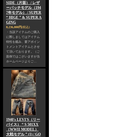
SIDE（片面） / レザ
ーパッチモデル（194
7年モデル） / SUPER
“ HIGE ” & SUPER A
GING
8,236,800円
(税込)
・当該アイテムのご購入
に際しましてはアイテム
特性を鑑み、要アポイン
トメントアイテムとさせ
て頂いております。（ご
面倒ではございますが当
ホームページよりご…
1940's LEVI'S（リー
バイス） “ S 501XX
（WWII MODEL）
大戦モデル ” (1) / GO