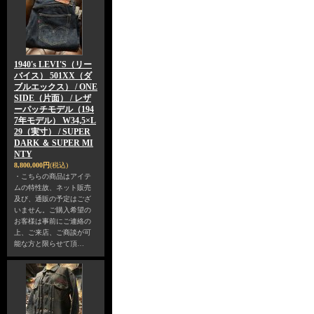
1940's LEVI'S（リー
バイス） 501XX（ダ
ブルエックス） / ONE
SIDE（片面） / レザ
ーパッチモデル（194
7年モデル） W34,5×L
29（実寸） / SUPER
DARK ＆ SUPER MI
NTY
8,800,000円
(税込)
・こちらの商品はアイテ
ムの特性故、ネット販売
及び、通販の予定はござ
いません。ご購入希望の
お客様は事前にご連絡の
上、ご来店、ご商談が可
能な方と限らせて頂…