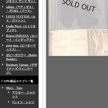
ジキスト アンド サン）
adidas（アディダス）
・ PUMA（プーマ）
LOUIS VUITTON（ル
イ・ヴィトン）
Emilio Pucci（エミリオ
プッチ）
Robert INDIANA（ロバ
ート・インディアナ）
peter max（ピーターマ
ックス）
ボビーダズラー（Bobby
Dazzler）
Designers Vintage（デザ
イナーズ ヴィンテー
ジ）
CAPRi商品カテゴリ一覧
Men's Tops
アウター・ジャケ
ット
Tシャツ・シャツ