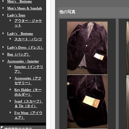
Men's Bottoms
Men's Shoes & Sandals
他の写真
Lady's Tops
アウター・ジャケ
ット
Lady's Bottoms
スカート・パンツ
Lady's Dress（ドレス）
Bag（バッグ）
Accessories・Interior
Interior（インテリ
ア）
Accessories（アク
セサリー）
Key Holder（キー
ホルダー）
Scarf（スカーフ）
＆ Tie（タイ）
Eye Wear（アイウ
ェア）