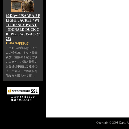
1942's〜 USAAF A-2 F
LIGHT JACKET / WI
TH DISNEY PAINT
（DONALD DUCK C
REW） / W535-AC-27
753
11,000,000円
(税込)
・こちらの商品はアイテ
ムの特性故、ネット販売
及び、通販の予定はござ
いません。ご購入希望の
お客様は事前にご連絡の
上、ご来店、ご商談が可
能な方と限らせて頂…
Copyright © 2005 Capri. Al