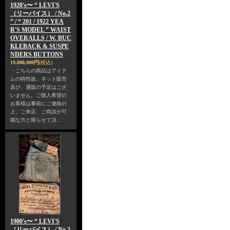
1920's〜 “ LEVI'S
（リーバイス） / No.2
” / “ 201 / 1922 YEA
R'S MODEL ” WAIST
OVERALLS / W. BUC
KLEBACK & SUSPE
NDERS BUTTONS
19,800,000円
(税込)
・こちらの商品はアイテ
ムの特性故、ネット販売
及び、通販の予定はござ
いません。ご購入希望の
お客様は事前にご連絡の
上、ご来店、ご商談が可
能な方と限らせて頂…
1900's〜 “ LEVI'S
（リーバイス） / No.2