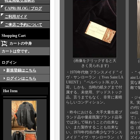
特定商取引法表示
CAPRi BLOG / ブログ
ご利用ガイド
ご来店ご予約について
Shopping Cart
カートの中身
カートは空です。
(画像をクリックすると大
ログイン
きく見られます)
新規登録はこちら
・1970年代物 フランスメイド “ イ
・ “
ヴ・サンローラン （ Yves Saint LA
aint
ログインはこちら
URENT ） ” ベルベットJK が入
質な
荷。しかも、当時の紙タグまで付
敵で
Hot Item
属する、未使用、デッドストック
品。言うまでもなく、非常に素晴
・ジ
らしいコンディション。
R。実
の付け
・昨今における、大手大量生産ブ
cm
ランド品や量産既製ブランド品等
て）、
では決して味わうことの出来な
根から
い、また製作することも出来な
位（
い、1970年代頃の希少なフランス
かけ
メイド “ イヴ・サンローラン （ Y
ズイ