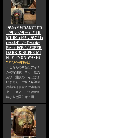
1950's “ WRANGLER
（ラングラー） ” 111
MJ JK（1951-1957 / 1s
t model） / “ Frontier
Fiesta 1953 ” / SUPER
DARK ＆ SUPER MI
NTY（NON-WASH）
7,920,000円
(税込)
・こちらの商品はアイテ
ムの特性故、ネット販売
及び、通販の予定はござ
いません。ご購入希望の
お客様は事前にご連絡の
上、ご来店、ご商談が可
能な方と限らせて頂…