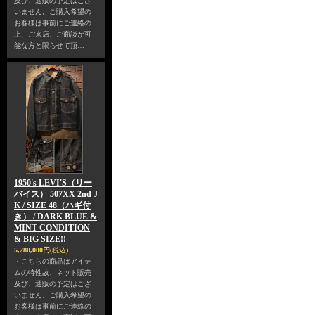
及び、通販の予定はござ
いません。ご購入希望の
お客様は事前にご連絡の
上、ご来店、ご商談が可
能な方と限らせて頂…
1950's LEVI'S（リー
バイス） 507XX 2nd J
K / SIZE 48（ハギ付
き） / DARK BLUE &
MINT CONDITION
& BIG SIZE!!
5,280,000円
(税込)
・こちらの商品はアイテ
ムの特性故、ネット販売
及び、通販の予定はござ
いません。ご購入希望の
お客様は事前にご連絡の