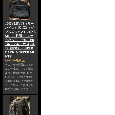
1940's LEVI'S（リー
バイス） 501XX（ダ
ブルエックス） / ONE
SIDE（片面） / レザ
ーパッチモデル（194
7年モデル） W34,5×L
29（実寸） / SUPER
DARK ＆ SUPER MI
NTY
8,800,000円
(税込)
・こちらの商品はアイテ
ムの特性故、ネット販売
及び、通販の予定はござ
いません。ご購入希望の
お客様は事前にご連絡の
上、ご来店、ご商談が可
能な方と限らせて頂…