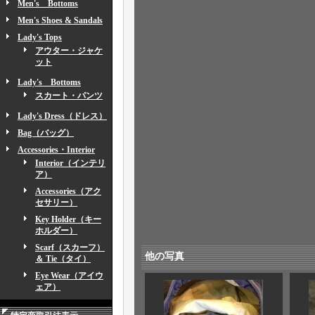
Men's Bottoms
Men's Shoes & Sandals
Lady's Tops
アウター・ジャケ
ット
Lady's Bottoms
スカート・パンツ
Lady's Dress（ドレス）
Bag（バッグ）
Accessories・Interior
Interior（インテリ
ア）
Accessories（アク
セサリー）
Key Holder（キー
ホルダー）
Scarf（スカーフ）
他の写真
＆ Tie（タイ）
Eye Wear（アイウ
ェア）