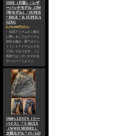
SIDE（片面） / レザ
ーパッチモデル（194
7年モデル） / SUPER
“ HIGE ” & SUPER A
GING
8,236,800円
(税込)
・当該アイテムのご購入
に際しましてはアイテム
特性を鑑み、要アポイン
トメントアイテムとさせ
て頂いております。（ご
面倒ではございますが当
ホームページよりご…
1940's LEVI'S（リー
バイス） “ S 501XX
（WWII MODEL）
大戦モデル ” (1) / GO