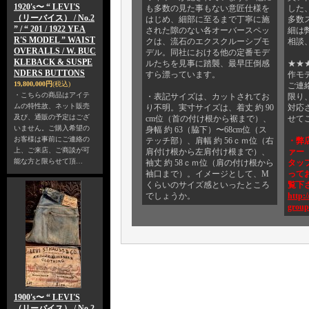
1920's〜 “ LEVI'S
も多数の見た事もない意匠仕様を
した
（リーバイス） / No.2
はじめ、細部に至るまで丁寧に施
多数
” / “ 201 / 1922 YEA
された隙のない各オーバースペッ
細は
R'S MODEL ” WAIST
クは、流石のエクスクルーシブモ
相談
OVERALLS / W. BUC
デル。同社における他の定番モデ
KLEBACK & SUSPE
ルたちを見事に踏襲、最早圧倒感
★★
NDERS BUTTONS
すら漂っています。
作モ
19,800,000円
(税込)
ご連
・こちらの商品はアイテ
・表記サイズは、カットされてお
限り
ムの特性故、ネット販売
り不明。実寸サイズは、着丈 約 90
対応
及び、通販の予定はござ
cm位（首の付け根から裾まで）、
せて
いません。ご購入希望の
身幅 約 63（脇下）〜68cm位（ス
お客様は事前にご連絡の
テッチ部）、肩幅 約 56ｃｍ位（右
・弊
上、ご来店、ご商談が可
肩付け根から左肩付け根まで）、
ァー 
能な方と限らせて頂…
袖丈 約 58ｃｍ位（肩の付け根から
タッフ
袖口まで）。イメージとして、M
って
くらいのサイズ感といったところ
覧下
でしょうか。
http:/
group
1900's〜 “ LEVI'S
（リーバイス） / No.2