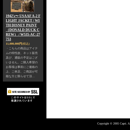
1942's〜 USAAF A-2 F
LIGHT JACKET / WI
TH DISNEY PAINT
（DONALD DUCK C
REW） / W535-AC-27
753
11,000,000円
(税込)
・こちらの商品はアイテ
ムの特性故、ネット販売
及び、通販の予定はござ
いません。ご購入希望の
お客様は事前にご連絡の
上、ご来店、ご商談が可
能な方と限らせて頂…
Copyright © 2005 Capri. Al