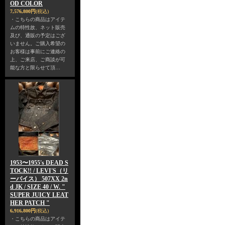
OD COLOR
7,576,800円
(税込)
・こちらの商品はアイテ
ムの特性故、ネット販売
及び、通販の予定はござ
いません。ご購入希望の
お客様は事前にご連絡の
上、ご来店、ご商談が可
能な方と限らせて頂…
1953〜1955's DEAD S
TOCK!! / LEVI'S（リ
ーバイス） 507XX 2n
d JK / SIZE 40 / W. "
SUPER JUICY LEAT
HER PATCH "
6,916,800円
(税込)
・こちらの商品はアイテ