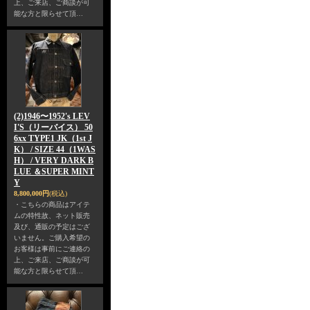
上、ご来店、ご商談が可
能な方と限らせて頂…
(2)1946〜1952's LEV
I'S（リーバイス） 50
6xx TYPE1 JK（1st J
K） / SIZE 44（1WAS
H） / VERY DARK B
LUE ＆SUPER MINT
Y
8,800,000円
(税込)
・こちらの商品はアイテ
ムの特性故、ネット販売
及び、通販の予定はござ
いません。ご購入希望の
お客様は事前にご連絡の
上、ご来店、ご商談が可
能な方と限らせて頂…