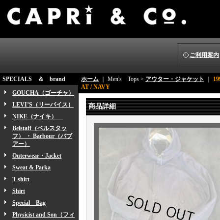
ご利用案内
SPECIALS ＆ brand
ホーム
｜ Men's Tops >
アウター・ジャケット
｜
1
AT / NAVY
GOUCHA（ゴーチャ）
LEVI’S（リーバイス）
商品詳細
NIKE（ナイキ）
Belstaff（ベルスタッ
フ） ・ Barbour（バブ
アー）
Outerwear・Jacket
Sweat & Parka
T-shirt
Shirt
Special Bag
Physicist and Son（フィ