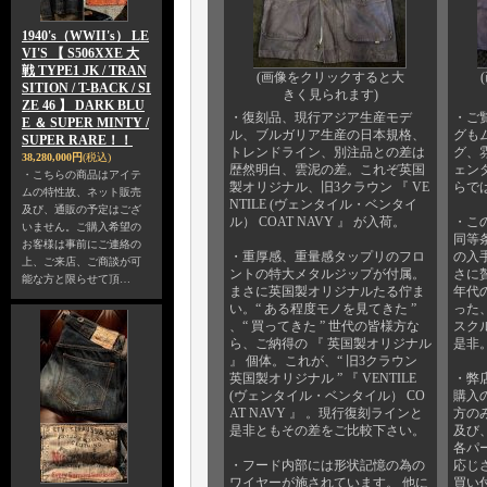
1940's（WWII's） LE
VI'S 【 S506XXE 大
戦 TYPE1 JK / TRAN
(画像をクリックすると大
SITION / T-BACK / SI
きく見られます)
ZE 46 】 DARK BLU
・復刻品、現行アジア生産モデ
・ご
E ＆ SUPER MINTY /
ル、ブルガリア生産の日本規格、
グも
SUPER RARE！！
トレンドライン、別注品との差は
グ、雰
38,280,000円
(税込)
歴然明白、雲泥の差。これぞ英国
ェン
・こちらの商品はアイテ
製オリジナル、旧3クラウン 『 VE
らで
ムの特性故、ネット販売
NTILE (ヴェンタイル・ベンタイ
及び、通販の予定はござ
ル） COAT NAVY 』 が入荷。
・こ
いません。ご購入希望の
同等
お客様は事前にご連絡の
・重厚感、重量感タップリのフロ
の入
上、ご来店、ご商談が可
ントの特大メタルジップが付属。
さに
能な方と限らせて頂…
まさに英国製オリジナルたる佇ま
年代
い。“ ある程度モノを見てきた ”
った
、“ 買ってきた ” 世代の皆様方な
スク
ら、ご納得の 『 英国製オリジナル
是非
』 個体。これが、“ 旧3クラウン
英国製オリジナル ” 『 VENTILE
・弊
(ヴェンタイル・ベンタイル） CO
購入
AT NAVY 』 。現行復刻ラインと
方の
是非ともその差をご比較下さい。
及び
各パ
・フード内部には形状記憶の為の
応じ
ワイヤーが施されています。 他に
買い