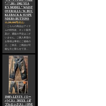
” / “ 201 / 1902 YEA
R'S MODEL ” WAIST
OVERALLS / W. BUC
KLEBACK & SUSPE
NDERS BUTTONS
13,200,000円
(税込)
・こちらの商品はアイテ
ムの特性故、ネット販売
及び、通販の予定はござ
いません。ご購入希望の
お客様は事前にご連絡の
上、ご来店、ご商談が可
能な方と限らせて頂…
1940's LEVI'S（リー
バイス） 501XX（ダ
ブルエックス） / ONE