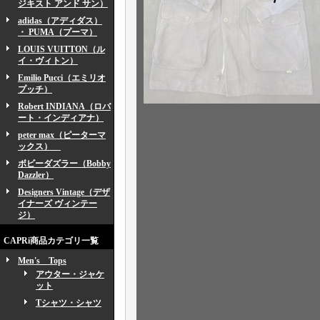
ジキスト アンド サン）
adidas（アディダス）
・ PUMA（プーマ）
LOUIS VUITTON（ル
イ・ヴィトン）
Emilio Pucci（エミリオ
プッチ）
Robert INDIANA（ロバ
ート・インディアナ）
peter max（ピーターマ
ックス）
ボビーダズラー（Bobby
Dazzler）
Designers Vintage（デザ
イナーズ ヴィンテー
ジ）
CAPRi商品カテゴリ一覧
Men's Tops
アウター・ジャケ
ット
Tシャツ・シャツ