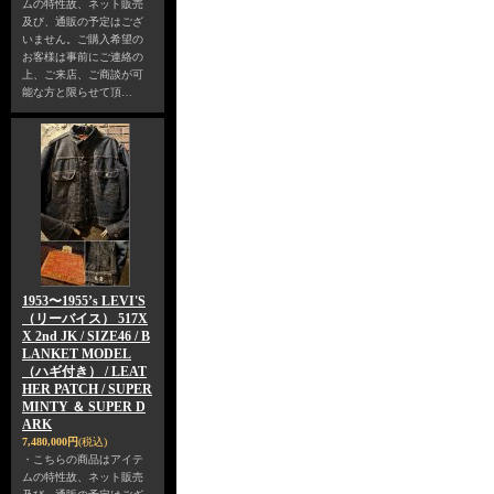
ムの特性故、ネット販売
及び、通販の予定はござ
いません。ご購入希望の
お客様は事前にご連絡の
上、ご来店、ご商談が可
能な方と限らせて頂…
1953〜1955’s LEVI'S
（リーバイス） 517X
X 2nd JK / SIZE46 / B
LANKET MODEL
（ハギ付き） / LEAT
HER PATCH / SUPER
MINTY ＆ SUPER D
ARK
7,480,000円
(税込)
・こちらの商品はアイテ
ムの特性故、ネット販売