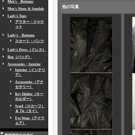
Men's Bottoms
他の写真
Men's Shoes & Sandals
Lady's Tops
アウター・ジャケ
ット
Lady's Bottoms
スカート・パンツ
Lady's Dress（ドレス）
Bag（バッグ）
Accessories・Interior
Interior（インテリ
ア）
Accessories（アク
セサリー）
Key Holder（キー
ホルダー）
Scarf（スカーフ）
＆ Tie（タイ）
Eye Wear（アイウ
ェア）