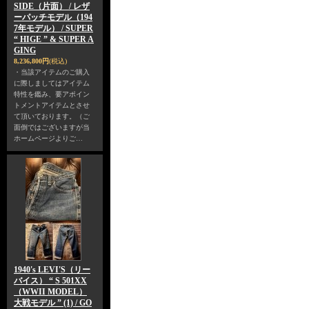
SIDE（片面） / レザ
ーパッチモデル（194
7年モデル） / SUPER
“ HIGE ” & SUPER A
GING
8,236,800円
(税込)
・当該アイテムのご購入
に際しましてはアイテム
特性を鑑み、要アポイン
トメントアイテムとさせ
て頂いております。（ご
面倒ではございますが当
ホームページよりご…
1940's LEVI'S（リー
バイス） “ S 501XX
（WWII MODEL）
大戦モデル ” (1) / GO