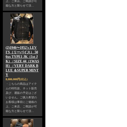
上、ご来店、ご商談が可
能な方と限らせて頂…
(2)1946〜1952's LEV
I'S（リーバイス） 50
6xx TYPE1 JK（1st J
K） / SIZE 44（1WAS
H） / VERY DARK B
LUE ＆SUPER MINT
Y
8,800,000円
(税込)
・こちらの商品はアイテ
ムの特性故、ネット販売
及び、通販の予定はござ
いません。ご購入希望の
お客様は事前にご連絡の
上、ご来店、ご商談が可
能な方と限らせて頂…