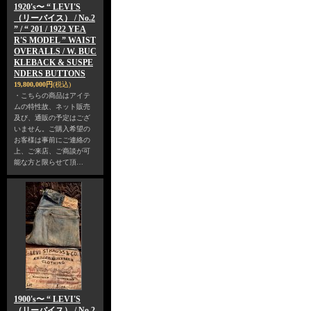
1920's〜 “ LEVI'S
（リーバイス） / No.2
” / “ 201 / 1922 YEA
R'S MODEL ” WAIST
OVERALLS / W. BUC
KLEBACK & SUSPE
NDERS BUTTONS
19,800,000円
(税込)
・こちらの商品はアイテ
ムの特性故、ネット販売
及び、通販の予定はござ
いません。ご購入希望の
お客様は事前にご連絡の
上、ご来店、ご商談が可
能な方と限らせて頂…
1900's〜 “ LEVI'S
（リーバイス） / No.2