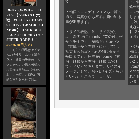
K。
・ご
経年
1940's（WWII's） LE
・袖口のコンディションもご覧の
コン
VI'S 【 S506XXE 大
通り。写真からも容易に窺い知る
りま
戦 TYPE1 JK / TRAN
事が出来ます。
【 次
SITION / T-BACK / SI
えない
ZE 46 】 DARK BLU
・サイズ表記、40。サイズ実寸
】 
E ＆ SUPER MINTY /
は、着丈 約 75,5cm位（首の付け根
ょう
SUPER RARE！！
から裾まで）、身幅 約 50,5cm位
38,280,000円
(税込)
（右脇下から左脇下にかけて）、
・ジ
・こちらの商品はアイテ
袖丈 約 64cm位（肩の付け根から
様に
ムの特性故、ネット販売
袖口まで）、肩幅 約 45cm位（右
総裏
及び、通販の予定はござ
肩付け根から左肩付け根にかけ
い2
いません。ご購入希望の
て）となっております。サイズイ
ツ深さ
お客様は事前にご連絡の
メージとして、M〜Lサイズくらい
ろで
上、ご来店、ご商談が可
といったところでしょうか。
れた
能な方と限らせて頂…
いま