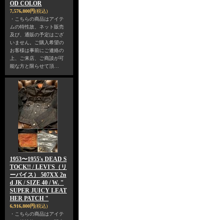
OD COLOR
7,576,800円
(税込)
・こちらの商品はアイテ
ムの特性故、ネット販売
及び、通販の予定はござ
いません。ご購入希望の
お客様は事前にご連絡の
上、ご来店、ご商談が可
能な方と限らせて頂…
1953〜1955's DEAD S
TOCK!! / LEVI'S（リ
ーバイス） 507XX 2n
d JK / SIZE 40 / W. "
SUPER JUICY LEAT
HER PATCH "
6,916,800円
(税込)
・こちらの商品はアイテ