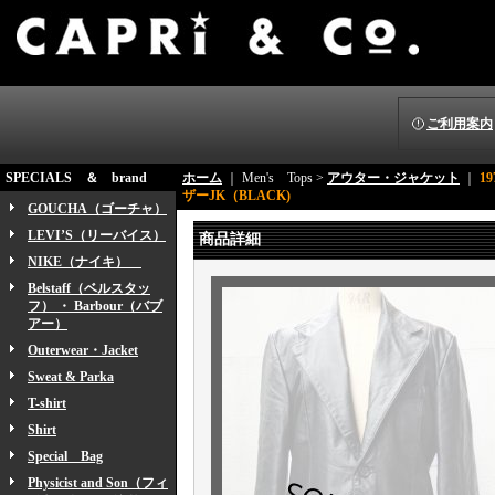
ご利用案内
SPECIALS ＆ brand
ホーム
｜ Men's Tops >
アウター・ジャケット
｜
1
ザーJK（BLACK)
GOUCHA（ゴーチャ）
LEVI’S（リーバイス）
商品詳細
NIKE（ナイキ）
Belstaff（ベルスタッ
フ） ・ Barbour（バブ
アー）
Outerwear・Jacket
Sweat & Parka
T-shirt
Shirt
Special Bag
Physicist and Son（フィ