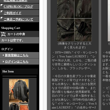
特定商取引法表示
CAPRi BLOG / ブログ
ご利用ガイド
ご来店ご予約について
Shopping Cart
カートの中身
カートは空です。
(画像をクリックすると大
きく見られます)
ログイン
・1970〜1980's “ イヴ・サンローラ
・今
新規登録はこちら
ン （ Yves Saint LAURENT ） ” レ
等サ
ザーJKが入荷。しかも、ご覧の通
は早
ログインはこちら
り非常に素晴らしいコンディショ
ます
ン。しかも、ブラックレザー。
お探
Hot Item
とも
・今日の大量生産ブランドや量産
一着
既製ブランド等ではマネすること
本物を
すら出来ない、各所における贅沢
なまでの意匠や仕様の数々、また
・ ビ
贅の限りを極めた使用素材等、今
ン （ 
日のブランドでは早々製作するこ
らで
とが出来ない、1970年代頃の稀少
ィッ
な “ イヴ・サンローラン （ Yves S
なっ
aint LAURENT ） ” の名作レザーJ