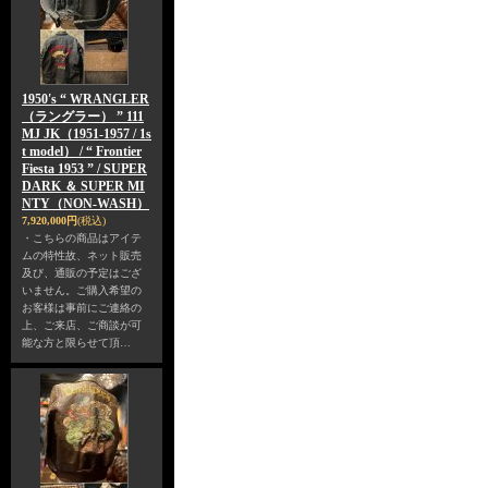
1950's “ WRANGLER
（ラングラー） ” 111
MJ JK（1951-1957 / 1s
t model） / “ Frontier
Fiesta 1953 ” / SUPER
DARK ＆ SUPER MI
NTY（NON-WASH）
7,920,000円
(税込)
・こちらの商品はアイテ
ムの特性故、ネット販売
及び、通販の予定はござ
いません。ご購入希望の
お客様は事前にご連絡の
上、ご来店、ご商談が可
能な方と限らせて頂…