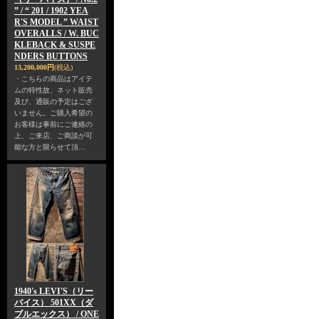
” / “ 201 / 1902 YEA
R'S MODEL ” WAIST
OVERALLS / W. BUC
KLEBACK & SUSPE
NDERS BUTTONS
13,200,000円
(税込)
・こちらの商品はアイテ
ムの特性故、ネット販売
及び、通販の予定はござ
いません。ご購入希望の
お客様は事前にご連絡の
上、ご来店、ご商談が可
能な方と限らせて頂…
1940's LEVI'S（リー
バイス） 501XX（ダ
ブルエックス） / ONE