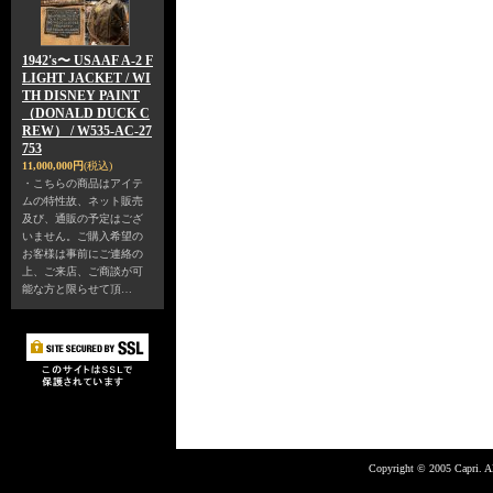
1942's〜 USAAF A-2 F
LIGHT JACKET / WI
TH DISNEY PAINT
（DONALD DUCK C
REW） / W535-AC-27
753
11,000,000円
(税込)
・こちらの商品はアイテ
ムの特性故、ネット販売
及び、通販の予定はござ
いません。ご購入希望の
お客様は事前にご連絡の
上、ご来店、ご商談が可
能な方と限らせて頂…
Copyright © 2005 Capri. Al