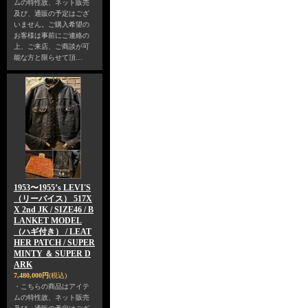
ムの特性故、ネット販売
及び、通販の予定はござ
いません。ご購入希望の
お客様は事前にご連絡の
上、ご来店、ご商談が可
能な方と限らせて頂…
1953〜1955’s LEVI'S
（リーバイス） 517X
X 2nd JK / SIZE46 / B
LANKET MODEL
（ハギ付き） / LEAT
HER PATCH / SUPER
MINTY ＆ SUPER D
ARK
7,480,000円
(税込)
・こちらの商品はアイテ
ムの特性故、ネット販売