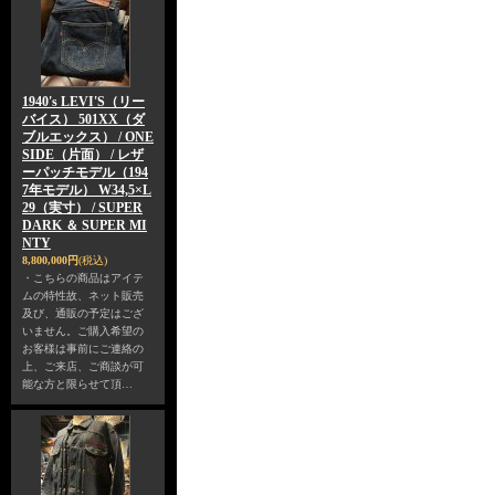
1940's LEVI'S（リー
バイス） 501XX（ダ
ブルエックス） / ONE
SIDE（片面） / レザ
ーパッチモデル（194
7年モデル） W34,5×L
29（実寸） / SUPER
DARK ＆ SUPER MI
NTY
8,800,000円
(税込)
・こちらの商品はアイテ
ムの特性故、ネット販売
及び、通販の予定はござ
いません。ご購入希望の
お客様は事前にご連絡の
上、ご来店、ご商談が可
能な方と限らせて頂…