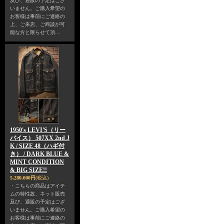
及び、通販の予定はござ
いません。ご購入希望の
お客様は事前にご連絡の
上、ご来店、ご商談が可
能な方と限らせて頂…
1950's LEVI'S（リー
バイス） 507XX 2nd J
K / SIZE 48（ハギ付
き） / DARK BLUE &
MINT CONDITION
& BIG SIZE!!
5,280,000円
(税込)
・こちらの商品はアイテ
ムの特性故、ネット販売
及び、通販の予定はござ
いません。ご購入希望の
お客様は事前にご連絡の