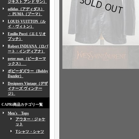
ジキスト アンド サン）
adidas（アディダス）
・ PUMA（プーマ）
LOUIS VUITTON（ル
イ・ヴィトン）
Emilio Pucci（エミリオ
プッチ）
Robert INDIANA（ロバ
ート・インディアナ）
peter max（ピーターマ
ックス）
ボビーダズラー（Bobby
Dazzler）
Designers Vintage（デザ
イナーズ ヴィンテー
ジ）
CAPRi商品カテゴリ一覧
Men's Tops
アウター・ジャケ
ット
Tシャツ・シャツ