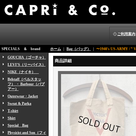
ご利用案内
SPECIALS ＆ brand
ホーム
｜
Bag（バッグ）
｜
〜1940's US-ARMY / ‟
GOUCHA（ゴーチャ）
商品詳細
LEVI’S（リーバイス）
NIKE（ナイキ）
Belstaff（ベルスタッ
フ） ・ Barbour（バブ
アー）
Outerwear・Jacket
Sweat & Parka
T-shirt
Shirt
Special Bag
Physicist and Son（フィ