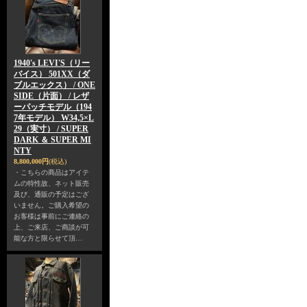
1940's LEVI'S（リー
バイス） 501XX（ダ
ブルエックス） / ONE
SIDE（片面） / レザ
ーパッチモデル（194
7年モデル） W34,5×L
29（実寸） / SUPER
DARK ＆ SUPER MI
NTY
8,800,000円
(税込)
・こちらの商品はアイテ
ムの特性故、ネット販売
及び、通販の予定はござ
いません。ご購入希望の
お客様は事前にご連絡の
上、ご来店、ご商談が可
能な方と限らせて頂…