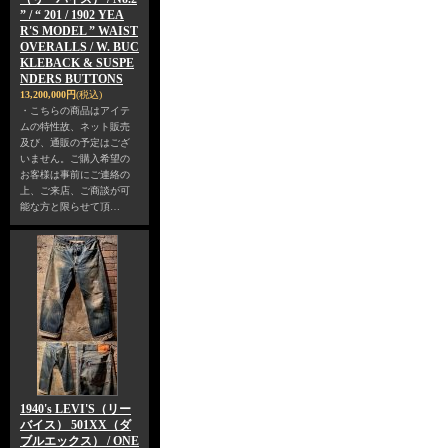
” / “ 201 / 1902 YEA
R'S MODEL ” WAIST
OVERALLS / W. BUC
KLEBACK & SUSPE
NDERS BUTTONS
13,200,000円
(税込)
・こちらの商品はアイテ
ムの特性故、ネット販売
及び、通販の予定はござ
いません。ご購入希望の
お客様は事前にご連絡の
上、ご来店、ご商談が可
能な方と限らせて頂…
1940's LEVI'S（リー
バイス） 501XX（ダ
ブルエックス） / ONE