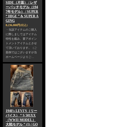
SIDE（片面） / レザ
ーパッチモデル（194
7年モデル） / SUPER
“ HIGE ” & SUPER A
GING
8,236,800円
(税込)
・当該アイテムのご購入
に際しましてはアイテム
特性を鑑み、要アポイン
トメントアイテムとさせ
て頂いております。（ご
面倒ではございますが当
ホームページよりご…
1940's LEVI'S（リー
バイス） “ S 501XX
（WWII MODEL）
大戦モデル ” (1) / GO