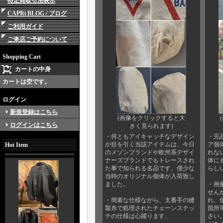
特定商取引法表示
CAPRi BLOG / ブログ
ご利用ガイド
ご来店ご予約について
Shopping Cart
カートの中身
カートは空です。
ログイン
新規登録はこちら
(画像をクリックすると大
ログインはこちら
きく見られます)
・何ともアイキャッチなデザイン
・完
が目を引く当該アイテムは、今日
ア個
Hot Item
のメゾンブランドや欧州系デザイ
れな
ナーズブランドでもトレースされ
体に
た事で知られる名品です。僅少な
らし
当時のオリジナル個体が入荷致し
ました。
・画
せん
・簡素な仕様ながら、太番手の縫
れ、
製糸で処理されたチェーンステッ
箇所
チの仕様は心躍ります。
さい