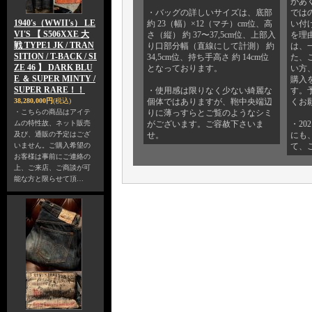
があ
・バッグの詳しいサイズは、底部
では
1940's（WWII's） LE
約 23（幅）×12（マチ）cm位、高
い付
VI'S 【 S506XXE 大
さ（縦） 約 37〜37,5cm位、上部入
を理
戦 TYPE1 JK / TRAN
り口部分幅（直線にして計測） 約
は、
SITION / T-BACK / SI
34,5cm位、持ち手高さ 約 14cm位
た、
ZE 46 】 DARK BLU
となっております。
い方
E ＆ SUPER MINTY /
購入
SUPER RARE！！
・使用感は限りなく少ない綺麗な
す。
38,280,000円
(税込)
個体ではありますが、鞄中央端辺
くお
・こちらの商品はアイテ
りに薄っすらとご覧のようなシミ
ムの特性故、ネット販売
がございます。ご容赦下さいま
・20
及び、通販の予定はござ
せ。
にも
いません。ご購入希望の
て、
お客様は事前にご連絡の
上、ご来店、ご商談が可
能な方と限らせて頂…