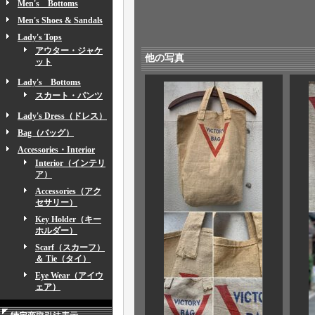
Men's Bottoms
Men's Shoes & Sandals
Lady's Tops
アウター・ジャケ
他の写真
ット
Lady's Bottoms
スカート・パンツ
Lady's Dress（ドレス）
Bag（バッグ）
Accessories・Interior
Interior（インテリ
ア）
Accessories（アク
セサリー）
Key Holder（キー
ホルダー）
Scarf（スカーフ）
＆ Tie（タイ）
Eye Wear（アイウ
ェア）