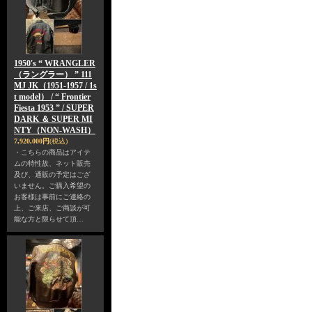
1950's “ WRANGLER
（ラングラー） ” 111
MJ JK（1951-1957 / 1s
t model） / “ Frontier
Fiesta 1953 ” / SUPER
DARK ＆ SUPER MI
NTY（NON-WASH）
7,920,000円
(税込)
・こちらの商品はアイテ
ムの特性故、ネット販売
及び、通販の予定はござ
いません。ご購入希望の
お客様は事前にご連絡の
上、ご来店、ご商談が可
能な方と限らせて頂…