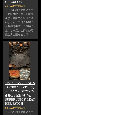
OD COLOR
7,576,800円
(税込)
・こちらの商品はアイテ
ムの特性故、ネット販売
及び、通販の予定はござ
いません。ご購入希望の
お客様は事前にご連絡の
上、ご来店、ご商談が可
能な方と限らせて頂…
1953〜1955's DEAD S
TOCK!! / LEVI'S（リ
ーバイス） 507XX 2n
d JK / SIZE 40 / W. "
SUPER JUICY LEAT
HER PATCH "
6,916,800円
(税込)
・こちらの商品はアイテ