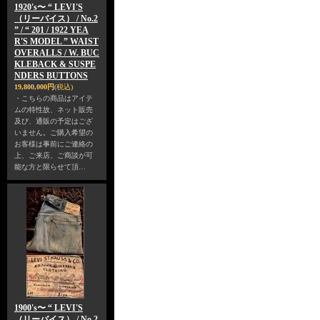
1920's〜 “ LEVI'S
（リーバイス） / No.2
” / “ 201 / 1922 YEA
R'S MODEL ” WAIST
OVERALLS / W. BUC
KLEBACK & SUSPE
NDERS BUTTONS
19,800,000円
(税込)
・こちらの商品はアイテ
ムの特性故、ネット販売
及び、通販の予定はござ
いません。ご購入希望の
お客様は事前にご連絡の
上、ご来店、ご商談が可
能な方と限らせて頂…
1900's〜 “ LEVI'S
（リーバイス） / No.2