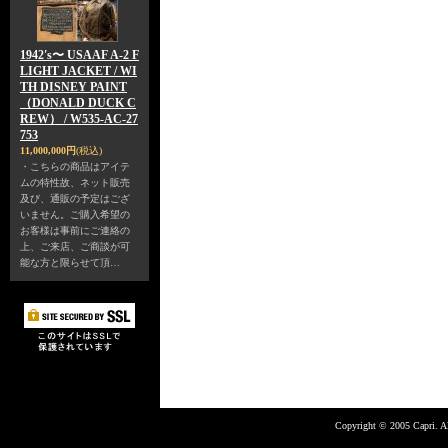
1942's〜 USAAF A-2 F
LIGHT JACKET / WI
TH DISNEY PAINT
（DONALD DUCK C
REW） / W535-AC-27
753
11,000,000円
(税込)
・こちらの商品はアイテ
ムの特性故、ネット販売
及び、通販の予定はござ
いません。ご購入希望の
お客様は事前にご連絡の
上、ご来店、ご商談が可
能な方と限らせて頂…
Copyright © 2005 Capri. Al