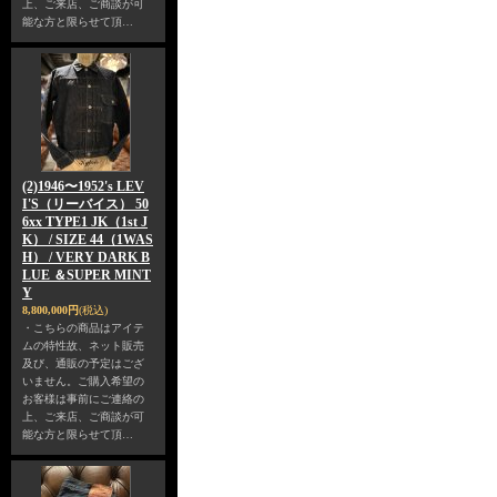
上、ご来店、ご商談が可
能な方と限らせて頂…
(2)1946〜1952's LEV
I'S（リーバイス） 50
6xx TYPE1 JK（1st J
K） / SIZE 44（1WAS
H） / VERY DARK B
LUE ＆SUPER MINT
Y
8,800,000円
(税込)
・こちらの商品はアイテ
ムの特性故、ネット販売
及び、通販の予定はござ
いません。ご購入希望の
お客様は事前にご連絡の
上、ご来店、ご商談が可
能な方と限らせて頂…