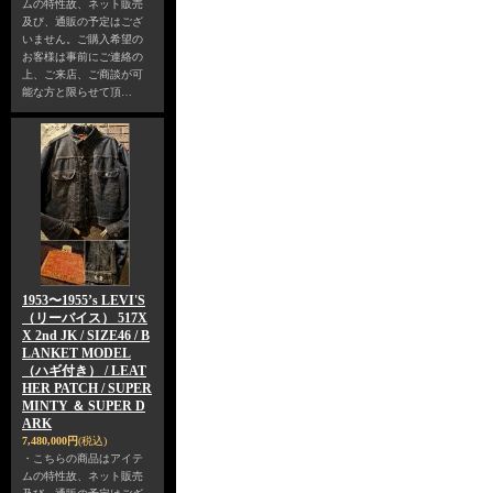
ムの特性故、ネット販売
及び、通販の予定はござ
いません。ご購入希望の
お客様は事前にご連絡の
上、ご来店、ご商談が可
能な方と限らせて頂…
1953〜1955’s LEVI'S
（リーバイス） 517X
X 2nd JK / SIZE46 / B
LANKET MODEL
（ハギ付き） / LEAT
HER PATCH / SUPER
MINTY ＆ SUPER D
ARK
7,480,000円
(税込)
・こちらの商品はアイテ
ムの特性故、ネット販売