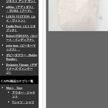
ジキスト アンド サン）
adidas（アディダス）
・ PUMA（プーマ）
LOUIS VUITTON（ル
イ・ヴィトン）
Emilio Pucci（エミリオ
プッチ）
Robert INDIANA（ロバ
ート・インディアナ）
peter max（ピーターマ
ックス）
ボビーダズラー（Bobby
Dazzler）
Designers Vintage（デザ
イナーズ ヴィンテー
ジ）
CAPRi商品カテゴリ一覧
Men's Tops
アウター・ジャケ
ット
Tシャツ・シャツ