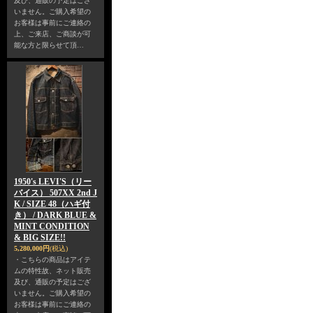
及び、通販の予定はござ
いません。ご購入希望の
お客様は事前にご連絡の
上、ご来店、ご商談が可
能な方と限らせて頂…
1950's LEVI'S（リー
バイス） 507XX 2nd J
K / SIZE 48（ハギ付
き） / DARK BLUE &
MINT CONDITION
& BIG SIZE!!
5,280,000円
(税込)
・こちらの商品はアイテ
ムの特性故、ネット販売
及び、通販の予定はござ
いません。ご購入希望の
お客様は事前にご連絡の