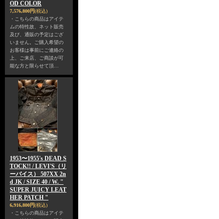
OD COLOR
7,576,800円
(税込)
・こちらの商品はアイテ
ムの特性故、ネット販売
及び、通販の予定はござ
いません。ご購入希望の
お客様は事前にご連絡の
上、ご来店、ご商談が可
能な方と限らせて頂…
1953〜1955's DEAD S
TOCK!! / LEVI'S（リ
ーバイス） 507XX 2n
d JK / SIZE 40 / W. "
SUPER JUICY LEAT
HER PATCH "
6,916,800円
(税込)
・こちらの商品はアイテ