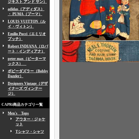
ジキスト アンド サン）
adidas（アディダス）
・ PUMA（プーマ）
LOUIS VUITTON（ル
イ・ヴィトン）
Emilio Pucci（エミリオ
プッチ）
Robert INDIANA（ロバ
ート・インディアナ）
peter max（ピーターマ
ックス）
ボビーダズラー（Bobby
Dazzler）
Designers Vintage（デザ
イナーズ ヴィンテー
ジ）
CAPRi商品カテゴリ一覧
Men's Tops
アウター・ジャケ
ット
Tシャツ・シャツ