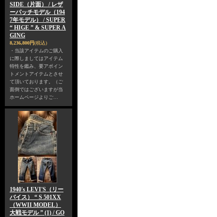
SIDE（片面） / レザ
ーパッチモデル（194
7年モデル） / SUPER
“ HIGE ” & SUPER A
GING
8,236,800円
(税込)
・当該アイテムのご購入
に際しましてはアイテム
特性を鑑み、要アポイン
トメントアイテムとさせ
て頂いております。（ご
面倒ではございますが当
ホームページよりご…
1940's LEVI'S（リー
バイス） “ S 501XX
（WWII MODEL）
大戦モデル ” (1) / GO