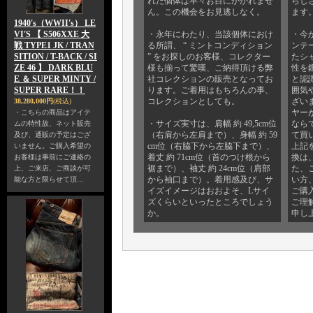
れた個体は早々お目にかかれませ
らし
ん。この機会をお見逃しなく。
ます
1940's（WWII's） LE
VI'S 【 S506XXE 大
・永年にわたり、当該個体におけ
・今
戦 TYPE1 JK / TRAN
る所謂、 “ ミントコンディション
ンテ
SITION / T-BACK / SI
” をお探しのお客様、コレクター
たシ
ZE 46 】 DARK BLU
様も揃って驚嘆、ご納得頂ける弊
性を
E ＆ SUPER MINTY /
社コレクションの販売となってお
と認
SUPER RARE！！
ります。ご着用はもちろんの事、
囲気
コレクションとしても。
ざい
38,280,000円
(税込)
ヤー
・こちらの商品はアイテ
・サイズ実寸は、肩幅 約 49,5cm位
なら
ムの特性故、ネット販売
（右肩から左肩まで）、身幅 約 59
て買
及び、通販の予定はござ
cm位（右脇下から左脇下まで）、
上記
いません。ご購入希望の
着丈 約 71cm位（首のつけ根から
換は
お客様は事前にご連絡の
裾まで）、袖丈 約 24cm位（肩部
た、
上、ご来店、ご商談が可
から袖口まで）。着用感及び、サ
い方
能な方と限らせて頂…
イズイメージはおおよそ、Lサイ
ご購
ズくらいといったところでしょう
ご理
か。
申し