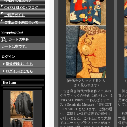
特定商取引法表示
CAPRi BLOG / ブログ
ご利用ガイド
ご来店ご予約について
Shopping Cart
カートの中身
カートは空です。
ログイン
新規登録はこちら
ログインはこちら
(画像をクリックすると大
Hot Item
きく見られます)
・古き良き時代の米名作アニメの
・何
グラフィックが全面に施された、1
置さ
960's ALL PRINT / “ わんぱくデニ
用す
ス（Dennis the Menace） ” S/S COT
いて
TON SHIRT となります。ご覧の通
り、素晴しい保存状態での買付け
・衿
が叶いました。これほどまで大胆
す通
でユニークなグラフィックが施さ
保存