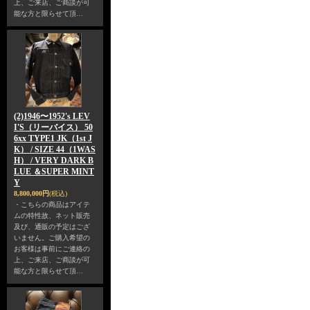
上、ご来店、ご商談が可
能な方と限らせて頂…
(2)1946〜1952's LEV
I'S（リーバイス） 50
6xx TYPE1 JK（1st J
K） / SIZE 44（1WAS
H） / VERY DARK B
LUE ＆SUPER MINT
Y
8,800,000円
(税込)
・こちらの商品はアイテ
ムの特性故、ネット販売
及び、通販の予定はござ
いません。ご購入希望の
お客様は事前にご連絡の
上、ご来店、ご商談が可
能な方と限らせて頂…