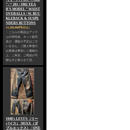
” / “ 201 / 1902 YEA
R'S MODEL ” WAIST
OVERALLS / W. BUC
KLEBACK & SUSPE
NDERS BUTTONS
13,200,000円
(税込)
・こちらの商品はアイテ
ムの特性故、ネット販売
及び、通販の予定はござ
いません。ご購入希望の
お客様は事前にご連絡の
上、ご来店、ご商談が可
能な方と限らせて頂…
1940's LEVI'S（リー
バイス） 501XX（ダ
ブルエックス） / ONE