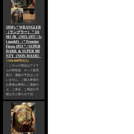
1950's “ WRANGLER
（ラングラー） ” 111
MJ JK（1951-1957 / 1s
t model） / “ Frontier
Fiesta 1953 ” / SUPER
DARK ＆ SUPER MI
NTY（NON-WASH）
7,920,000円
(税込)
・こちらの商品はアイテ
ムの特性故、ネット販売
及び、通販の予定はござ
いません。ご購入希望の
お客様は事前にご連絡の
上、ご来店、ご商談が可
能な方と限らせて頂…