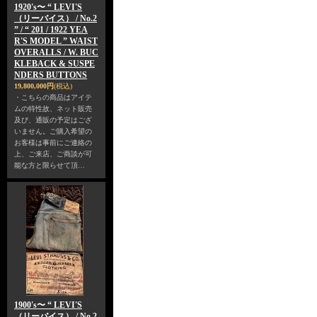
1920's〜 “ LEVI'S
（リーバイス） / No.2
” / “ 201 / 1922 YEA
R'S MODEL ” WAIST
OVERALLS / W. BUC
KLEBACK & SUSPE
NDERS BUTTONS
19,800,000円
(税込)
・こちらの商品はアイテ
ムの特性故、ネット販売
及び、通販の予定はござ
いません。ご購入希望の
お客様は事前にご連絡の
上、ご来店、ご商談が可
能な方と限らせて頂…
1900's〜 “ LEVI'S
（リーバイス） / No.2