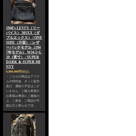
1940's LEVI'S（リー
バイス） 501XX（ダ
ブルエックス） / ONE
SIDE（片面） / レザ
ーパッチモデル（194
7年モデル） W34,5×L
29（実寸） / SUPER
DARK ＆ SUPER MI
NTY
8,800,000円
(税込)
・こちらの商品はアイテ
ムの特性故、ネット販売
及び、通販の予定はござ
いません。ご購入希望の
お客様は事前にご連絡の
上、ご来店、ご商談が可
能な方と限らせて頂…