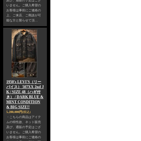
及び、通販の予定はござ
いません。ご購入希望の
お客様は事前にご連絡の
上、ご来店、ご商談が可
能な方と限らせて頂…
1950's LEVI'S（リー
バイス） 507XX 2nd J
K / SIZE 48（ハギ付
き） / DARK BLUE &
MINT CONDITION
& BIG SIZE!!
5,280,000円
(税込)
・こちらの商品はアイテ
ムの特性故、ネット販売
及び、通販の予定はござ
いません。ご購入希望の
お客様は事前にご連絡の