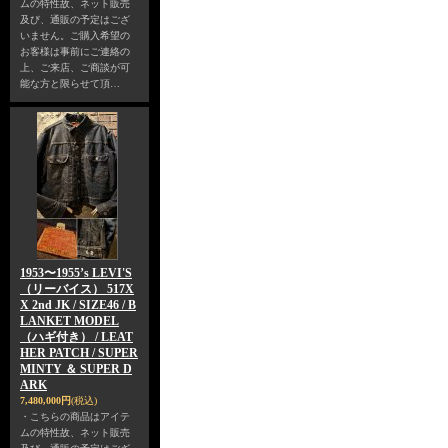
ムの特性故、ネット販売
及び、通販の予定はござ
いません。ご購入希望の
お客様は事前にご連絡の
上、ご来店、ご商談が可
能な方と限らせて頂…
1953〜1955’s LEVI'S
（リーバイス） 517X
X 2nd JK / SIZE46 / B
LANKET MODEL
（ハギ付き） / LEAT
HER PATCH / SUPER
MINTY ＆ SUPER D
ARK
7,480,000円
(税込)
・こちらの商品はアイテ
ムの特性故、ネット販売