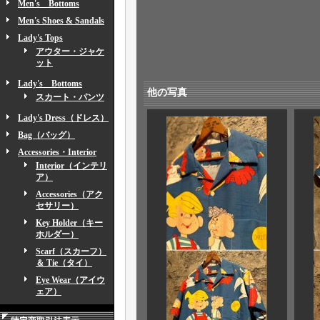
Men's Bottoms
Men's Shoes & Sandals
Lady's Tops
アウター・ジャケ
ット
Lady's Bottoms
他の写真
スカート・パンツ
Lady's Dress（ドレス）
Bag（バッグ）
Accessories・Interior
Interior（インテリ
ア）
Accessories（アク
セサリー）
Key Holder（キー
ホルダー）
Scarf（スカーフ）
＆ Tie（タイ）
Eye Wear（アイウ
ェア）