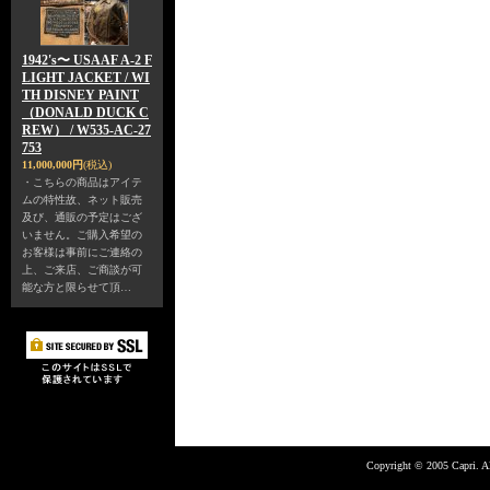
1942's〜 USAAF A-2 F
LIGHT JACKET / WI
TH DISNEY PAINT
（DONALD DUCK C
REW） / W535-AC-27
753
11,000,000円
(税込)
・こちらの商品はアイテ
ムの特性故、ネット販売
及び、通販の予定はござ
いません。ご購入希望の
お客様は事前にご連絡の
上、ご来店、ご商談が可
能な方と限らせて頂…
Copyright © 2005 Capri. Al