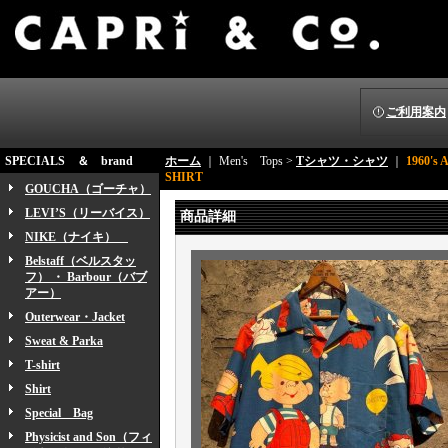
ご利用案内
SPECIALS ＆ brand
ホーム
｜ Men's Tops >
Tシャツ・シャツ
｜
1960's
SHIRT
GOUCHA（ゴーチャ）
LEVI’S（リーバイス）
商品詳細
NIKE（ナイキ）
Belstaff（ベルスタッ
フ） ・ Barbour（バブ
アー）
Outerwear・Jacket
Sweat & Parka
T-shirt
Shirt
Special Bag
Physicist and Son（フィ