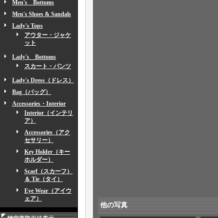
Men's Bottoms
Men's Shoes & Sandals
Lady's Tops
アウター・ジャケ
ット
Lady's Bottoms
スカート・パンツ
Lady's Dress（ドレス）
Bag（バッグ）
Accessories・Interior
Interior（インテリ
ア）
Accessories（アク
セサリー）
Key Holder（キー
ホルダー）
Scarf（スカーフ）
＆ Tie（タイ）
Eye Wear（アイウ
ェア）
他の写真