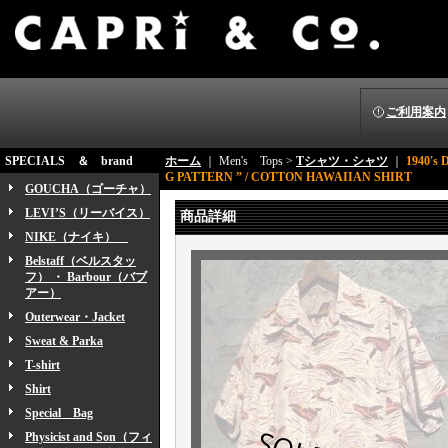
ご利用案内
SPECIALS ＆ brand
ホーム
｜ Men's Tops >
Tシャツ・シャツ
｜
1940's
G PATTERN ” / COTTON HAWAIIAN SHIRT
GOUCHA（ゴーチャ）
LEVI’S（リーバイス）
商品詳細
NIKE（ナイキ）
Belstaff（ベルスタッ
フ） ・ Barbour（バブ
アー）
Outerwear・Jacket
Sweat & Parka
T-shirt
Shirt
Special Bag
Physicist and Son（フィ