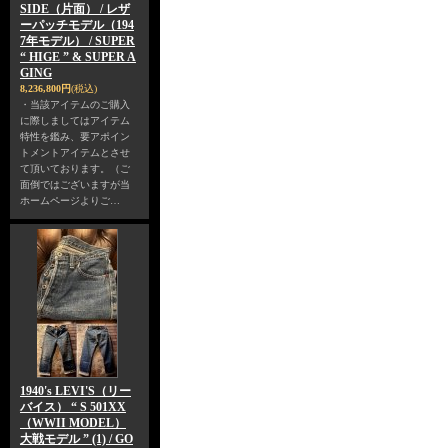
SIDE（片面） / レザ
ーパッチモデル（194
7年モデル） / SUPER
“ HIGE ” & SUPER A
GING
8,236,800円
(税込)
・当該アイテムのご購入
に際しましてはアイテム
特性を鑑み、要アポイン
トメントアイテムとさせ
て頂いております。（ご
面倒ではございますが当
ホームページよりご…
1940's LEVI'S（リー
バイス） “ S 501XX
（WWII MODEL）
大戦モデル ” (1) / GO