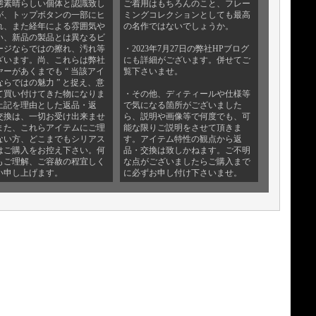
態素晴らしい個体と認識致し
ご着用はもちろんのこと、フレー
が、トップボタンの一部にヒ
ミングコレクションとしても最高
れ、また経年による雰囲気や
の名作ではないでしょうか。
い、新品の製品とは異なるビ
ージならではの擦れ、汚れ等
・2023年7月27日の弊社HPブログ
ざいます。尚、これらは弊社
にも詳細がございます。併せてご
ヤーがあくまでも “ 当該アイ
覧下さいませ。
ならではの魅力 ” と捉え、意
て買い付けてきた物になりま
・その他、ディティールや仕様等
上記を理由とした返品・返
で気になる箇所がございました
交換は、一切お受け出来ませ
ら、説明や画像等で何度でも、可
また、これらアイテムにご理
能な限りご説明をさせて頂きま
ない方、どこまでもシリアス
す。アイテム特性の観点から返
はご購入をお控え下さい。何
品・交換は致しかねます。ご不明
もご理解、ご容赦の程宜しく
な点がございましたらご購入まで
い申し上げます。
に必ずお申し付け下さいませ。