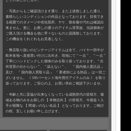
とその美しさたるや。
・写真からもご確認頂けます通り、また上述致しました通り、
素晴らしいコンディションの作品となっております。目視でき
る範囲でのダメージや劣化箇所、ヤケ、致命傷や汚れは確認出
来ません。更に、お察しの通りのアイテム背景故、当該個体が
ご購入頂ける機会も他に早々ないものと認識致しております。
この機会をくれぐれもお見逃しなく。
・弊店取り扱いのビンテージアイテムは全て、バイヤー田中が
欧米各地へ直接買い付けに出向き、現地にて “ 一点 ” 、 “ 一点 ”
丁寧にハンドピックした個体のみを取り扱っております。 “ 出
所背景の分からない ” 、 “ 謳えない ” 、 『 国内個人委託品 』
及び、 『 国内個人買取り品 』 『 業者卸による卸品 』は一切ご
ざいません。 《 100パーセント海外買付アイテムのみ 》 を取り
扱っております。ご安心の上、お買い求めご相談下さいませ。
・年齢と共に妥協が出来なくなっている成熟世代の皆様方、価
値ある物のみをお探しの 【 本物志向 】 の皆様方、今後益々入
手が困難な 【 間違いのない名品 】 となっております。ご検討
の程、宜しくお願い申し上げます。