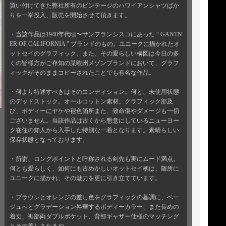
買い付けてきた弊社所有のビンテージのハワイアンシャツばか
りを一挙投入、販売を開始させて頂きます。
・当該作品は1940年代頃〜サンフランシスコにあった “ GANTN
ER OF CALIFORNIA ” ブランドのもの。ユニークに描かれたオ
ットセイのグラフィック、また、その愛らしい構図は今日の多
くの皆様方がご存知の某欧州メゾンブランドにおいて、グラフ
ィックがそのままコピーされたことでも有名な作品。
・何より特述すべきはそのコンディション。何と、未使用状態
のデッドストック。オールコットン素材。グラフィック部及
び、ボディーにヤケや褪色箇所また、致命傷やダメージも一切
ございません。当該作品は古くから懇意にしているニューヨー
ク在住の知人から入手した特別な一着となります。素晴らしい
保存状態となっております。
・所謂、ロングポイントと呼称される剣先も実にムード満点。
何とも愛らしく、如何にも古めかしいオットセイ柄は、随所に
ユニークに描かれ、その魅力を更に引き立てています。
・ブラウンとオレンジの差し色をグラフィックの基調に、ベー
ジュへとグラデーション昇華するボディーカラー、また長めの
着丈、裾部両ダブルポケット、背部ギャザー仕様のマッチング