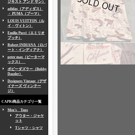
ジキスト アンド サン）
adidas（アディダス）
・ PUMA（プーマ）
LOUIS VUITTON（ル
イ・ヴィトン）
Emilio Pucci（エミリオ
プッチ）
Robert INDIANA（ロバ
ート・インディアナ）
peter max（ピーターマ
ックス）
ボビーダズラー（Bobby
Dazzler）
Designers Vintage（デザ
イナーズ ヴィンテー
ジ）
CAPRi商品カテゴリ一覧
Men's Tops
アウター・ジャケ
ット
Tシャツ・シャツ