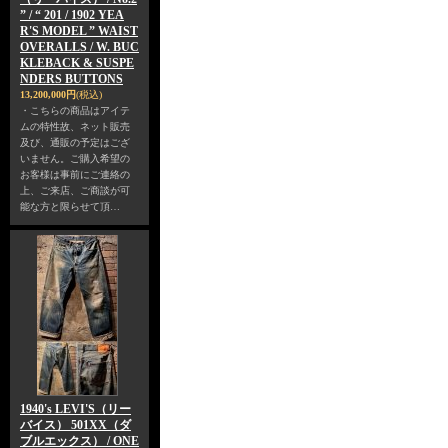
” / “ 201 / 1902 YEA
R'S MODEL ” WAIST
OVERALLS / W. BUC
KLEBACK & SUSPE
NDERS BUTTONS
13,200,000円
(税込)
・こちらの商品はアイテ
ムの特性故、ネット販売
及び、通販の予定はござ
いません。ご購入希望の
お客様は事前にご連絡の
上、ご来店、ご商談が可
能な方と限らせて頂…
1940's LEVI'S（リー
バイス） 501XX（ダ
ブルエックス） / ONE