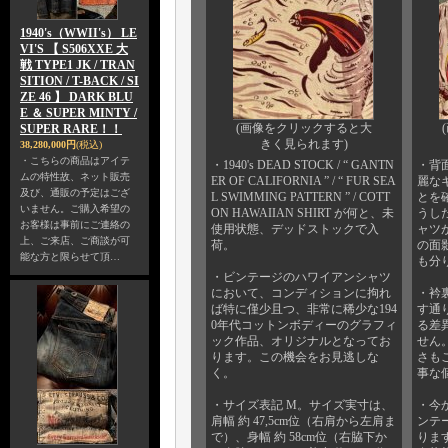
1940's（WWII's） LE
VI'S 【 S506XXE 大
戦 TYPE1 JK / TRAN
SITION / T-BACK / SI
ZE 46 】 DARK BLU
E ＆ SUPER MINTY /
(画像をクリックすると大
SUPER RARE！！
きく見られます)
38,280,000円
(税込)
・こちらの商品はアイテ
・1940's DEAD STOCK / “ GANTN
・背
ムの特性故、ネット販売
ER OF CALIFORNIA ” / “ FUR SEA
麗な
及び、通販の予定はござ
L SWIMMING PATTERN ” / COTT
とを
いません。ご購入希望の
ON HAWAIIAN SHIRT が何と、未
うし
お客様は事前にご連絡の
使用状態、デッドストックで入
ャツ
上、ご来店、ご商談が可
荷。
の面
能な方と限らせて頂…
も分
・ビンテージのハワイアンシャツ
において、コンディションに拘れ
・衿
ば特に僅少且つ、非常に稀少な194
す通
0年代コットンボディーのグラフィ
る差
ック作品、オリジナルとなってお
せん
ります。この機会をお見逃しな
さも
く。
事な
・サイズ表記 M。サイズ実寸は、
・今
肩幅 約 47,5cm位（右肩から左肩ま
ンテ
で）、身幅 約 58cm位（右脇下か
りま