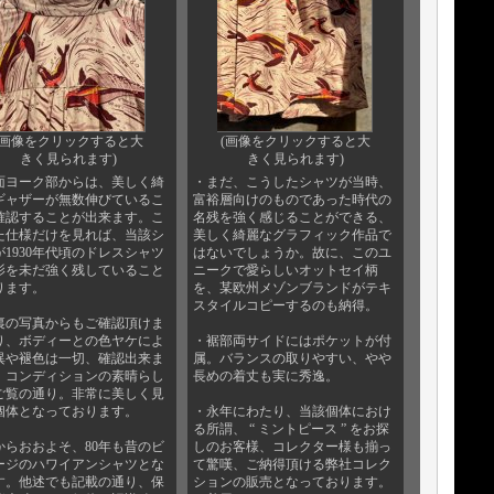
(画像をクリックすると大
(画像をクリックすると大
きく見られます)
きく見られます)
面ヨーク部からは、美しく綺
・まだ、こうしたシャツが当時、
ギャザーが無数伸びているこ
富裕層向けのものであった時代の
確認することが出来ます。こ
名残を強く感じることができる、
た仕様だけを見れば、当該シ
美しく綺麗なグラフィック作品で
が1930年代頃のドレスシャツ
はないでしょうか。故に、このユ
影を未だ強く残していること
ニークで愛らしいオットセイ柄
ります。
を、某欧州メゾンブランドがテキ
スタイルコピーするのも納得。
裏の写真からもご確認頂けま
り、ボディーとの色ヤケによ
・裾部両サイドにはポケットが付
異や褪色は一切、確認出来ま
属。バランスの取りやすい、やや
。コンディションの素晴らし
長めの着丈も実に秀逸。
ご覧の通り。非常に美しく見
個体となっております。
・永年にわたり、当該個体におけ
る所謂、 “ ミントピース ” をお探
からおおよそ、80年も昔のビ
しのお客様、コレクター様も揃っ
ージのハワイアンシャツとな
て驚嘆、ご納得頂ける弊社コレク
す。他述でも記載の通り、保
ションの販売となっております。