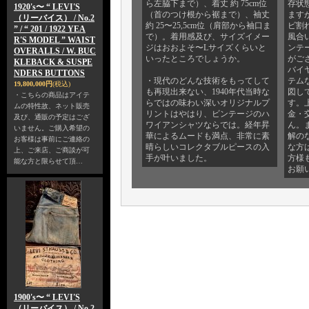
ら左脇下まで）、着丈 約 75cm位
存状
1920's〜 “ LEVI'S
（首のつけ根から裾まで）、袖丈
ます
（リーバイス） / No.2
約 25〜25,5cm位（肩部から袖口ま
ビ割
” / “ 201 / 1922 YEA
で）。着用感及び、サイズイメー
風合
R'S MODEL ” WAIST
ジはおおよそ〜Lサイズくらいと
ンテ
OVERALLS / W. BUC
いったところでしょうか。
がご
KLEBACK & SUSPE
バイ
NDERS BUTTONS
・現代のどんな技術をもってして
テム
19,800,000円
(税込)
も再現出来ない、1940年代当時な
図し
・こちらの商品はアイテ
らではの味わい深いオリジナルプ
す。
ムの特性故、ネット販売
リントはやはり、ビンテージのハ
金・
及び、通販の予定はござ
ワイアンシャツならでは。経年昇
ん。
いません。ご購入希望の
華によるムードも満点、非常に素
解の
お客様は事前にご連絡の
晴らしいコレクタブルピースの入
な方
上、ご来店、ご商談が可
手が叶いました。
方様
能な方と限らせて頂…
お願
1900's〜 “ LEVI'S
（リーバイス） / No.2