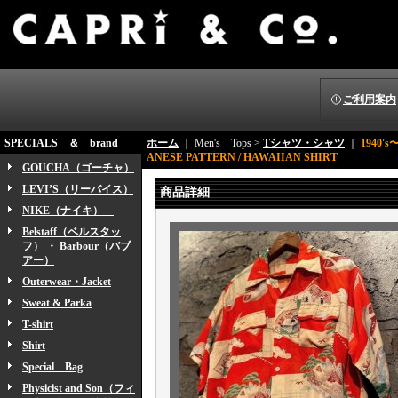
ご利用案内
SPECIALS ＆ brand
ホーム
｜ Men's Tops >
Tシャツ・シャツ
｜
1940's
ANESE PATTERN / HAWAIIAN SHIRT
GOUCHA（ゴーチャ）
LEVI’S（リーバイス）
商品詳細
NIKE（ナイキ）
Belstaff（ベルスタッ
フ） ・ Barbour（バブ
アー）
Outerwear・Jacket
Sweat & Parka
T-shirt
Shirt
Special Bag
Physicist and Son（フィ