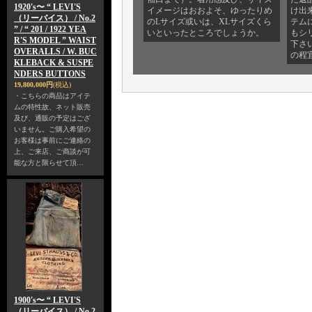
1920's〜 “ LEVI'S
イメージはおおよそ、ゆったりめ
け出
（リーバイス） / No.2
のLサイズ或いは、XLサイズくら
テム
” / “ 201 / 1922 YEA
いといったところでしょうか。
もシ
R'S MODEL ” WAIST
下さ
OVERALLS / W. BUC
の程
KLEBACK & SUSPE
NDERS BUTTONS
19,800,000円
(税込)
・こちらの商品はアイテ
ムの特性故、ネット販売
及び、通販の予定はござ
いません。ご購入希望の
お客様は事前にご連絡の
上、ご来店、ご商談が可
能な方と限らせて頂…
1900's〜 “ LEVI'S
（リーバイス） / No.2