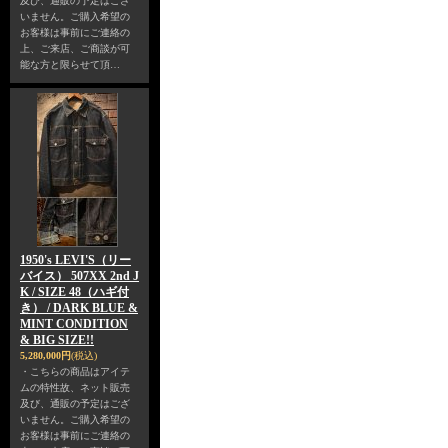
及び、通販の予定はござ
いません。ご購入希望の
お客様は事前にご連絡の
上、ご来店、ご商談が可
能な方と限らせて頂…
1950's LEVI'S（リー
バイス） 507XX 2nd J
K / SIZE 48（ハギ付
き） / DARK BLUE &
MINT CONDITION
& BIG SIZE!!
5,280,000円
(税込)
・こちらの商品はアイテ
ムの特性故、ネット販売
及び、通販の予定はござ
いません。ご購入希望の
お客様は事前にご連絡の