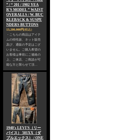
” / “ 201 / 1902 YEA
R'S MODEL ” WAIST
OVERALLS / W. BUC
KLEBACK & SUSPE
NDERS BUTTONS
13,200,000円
(税込)
・こちらの商品はアイテ
ムの特性故、ネット販売
及び、通販の予定はござ
いません。ご購入希望の
お客様は事前にご連絡の
上、ご来店、ご商談が可
能な方と限らせて頂…
1940's LEVI'S（リー
バイス） 501XX（ダ
ブルエックス） / ONE