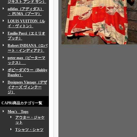
ジキスト アンド サン）
adidas（アディダス）
・ PUMA（プーマ）
LOUIS VUITTON（ル
イ・ヴィトン）
Emilio Pucci（エミリオ
プッチ）
Robert INDIANA（ロバ
ート・インディアナ）
peter max（ピーターマ
ックス）
ボビーダズラー（Bobby
Dazzler）
Designers Vintage（デザ
イナーズ ヴィンテー
ジ）
CAPRi商品カテゴリ一覧
Men's Tops
アウター・ジャケ
ット
Tシャツ・シャツ