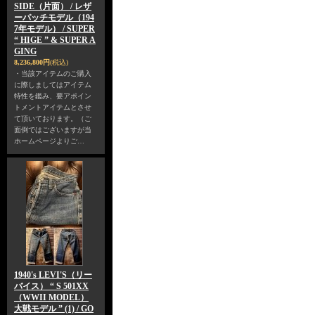
SIDE（片面） / レザ
ーパッチモデル（194
7年モデル） / SUPER
“ HIGE ” & SUPER A
GING
8,236,800円
(税込)
・当該アイテムのご購入
に際しましてはアイテム
特性を鑑み、要アポイン
トメントアイテムとさせ
て頂いております。（ご
面倒ではございますが当
ホームページよりご…
1940's LEVI'S（リー
バイス） “ S 501XX
（WWII MODEL）
大戦モデル ” (1) / GO