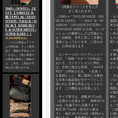
(画像をクリックすると大
1940's（WWII's） LE
きく見られます)
VI'S 【 S506XXE 大
・1940's〜 “ TAYLOR MADE（MA
・ち
戦 TYPE1 JK / TRAN
DE IN JAPAN） ” / “ EMA ” & “ SP
基調に
SITION / T-BACK / SI
ARROW ” JAPANESE PATTERN /
本文
ZE 46 】 DARK BLU
HAWAIIAN SHIRT が入荷。コンデ
ィッ
E ＆ SUPER MINTY /
ィションの素晴らしさは写真から
い作
SUPER RARE！！
も一目瞭然。非常に美しく見事な
ちろ
38,280,000円
(税込)
個体となっております。ご安心の
堪り
・こちらの商品はアイテ
上、お求め頂けます。
ムの特性故、ネット販売
・衿
及び、通販の予定はござ
・ビンテージのハワイアンシャツ
す通
いません。ご購入希望の
及び、 “ 和柄 ” モチーフの作品に
る差
お客様は事前にご連絡の
おいて、コンディションに拘れ
せん
上、ご来店、ご商談が可
ば、非常に僅少な所謂、 “ JAPAN
おり
能な方と限らせて頂…
RED ” と呼称される、 《 紅色 》
を基調とした、更に随所に古典的
・今
な日本の縁起物がモチーフとして
ジの
描かれた見事な作品となっており
す。
ます。この機会をお見逃しなく。
識致
や風
・サイズ実寸は、肩幅 約 47cm位
擦れ
（右肩から左肩まで）、身幅 約 62
これ
cm位（右脇下から左脇下まで）、
も 
着丈 約 72cm位（首元から裾ま
” 
で）、袖丈 約 25,5cm位（肩部から
た物
袖口まで）。着用感及び、サイズ
た返