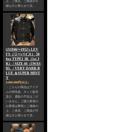
上、ご来店、ご商談が可
能な方と限らせて頂…
(2)1946〜1952's LEV
I'S（リーバイス） 50
6xx TYPE1 JK（1st J
K） / SIZE 44（1WAS
H） / VERY DARK B
LUE ＆SUPER MINT
Y
8,800,000円
(税込)
・こちらの商品はアイテ
ムの特性故、ネット販売
及び、通販の予定はござ
いません。ご購入希望の
お客様は事前にご連絡の
上、ご来店、ご商談が可
能な方と限らせて頂…