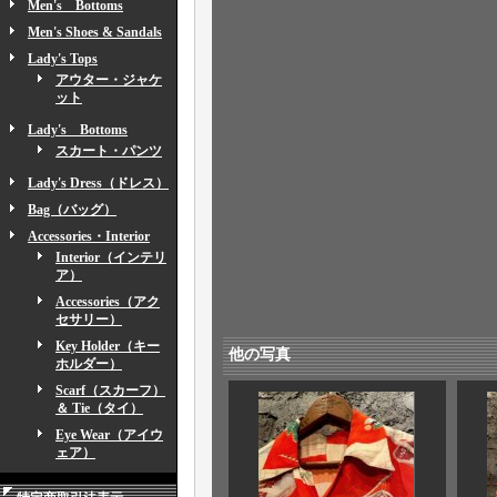
Men's Bottoms
Men's Shoes & Sandals
Lady's Tops
アウター・ジャケ
ット
Lady's Bottoms
スカート・パンツ
Lady's Dress（ドレス）
Bag（バッグ）
Accessories・Interior
Interior（インテリ
ア）
Accessories（アク
セサリー）
Key Holder（キー
他の写真
ホルダー）
Scarf（スカーフ）
＆ Tie（タイ）
Eye Wear（アイウ
ェア）