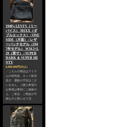
1940's LEVI'S（リー
バイス） 501XX（ダ
ブルエックス） / ONE
SIDE（片面） / レザ
ーパッチモデル（194
7年モデル） W34,5×L
29（実寸） / SUPER
DARK ＆ SUPER MI
NTY
8,800,000円
(税込)
・こちらの商品はアイテ
ムの特性故、ネット販売
及び、通販の予定はござ
いません。ご購入希望の
お客様は事前にご連絡の
上、ご来店、ご商談が可
能な方と限らせて頂…