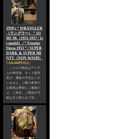
1950's “ WRANGLER
（ラングラー） ” 111
MJ JK（1951-1957 / 1s
t model） / “ Frontier
Fiesta 1953 ” / SUPER
DARK ＆ SUPER MI
NTY（NON-WASH）
7,920,000円
(税込)
・こちらの商品はアイテ
ムの特性故、ネット販売
及び、通販の予定はござ
いません。ご購入希望の
お客様は事前にご連絡の
上、ご来店、ご商談が可
能な方と限らせて頂…