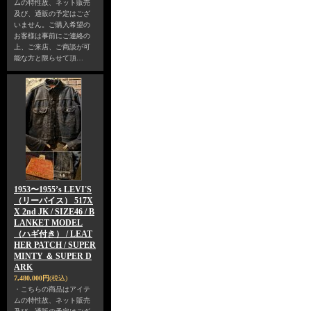
ムの特性故、ネット販売
及び、通販の予定はござ
いません。ご購入希望の
お客様は事前にご連絡の
上、ご来店、ご商談が可
能な方と限らせて頂…
1953〜1955’s LEVI'S
（リーバイス） 517X
X 2nd JK / SIZE46 / B
LANKET MODEL
（ハギ付き） / LEAT
HER PATCH / SUPER
MINTY ＆ SUPER D
ARK
7,480,000円
(税込)
・こちらの商品はアイテ
ムの特性故、ネット販売