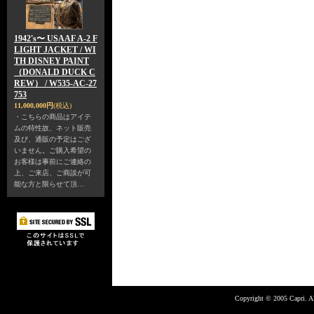
1942's〜 USAAF A-2 F
LIGHT JACKET / WI
TH DISNEY PAINT
（DONALD DUCK C
REW） / W535-AC-27
753
11,000,000円
(税込)
・こちらの商品はアイテ
ムの特性故、ネット販売
及び、通販の予定はござ
いません。ご購入希望の
お客様は事前にご連絡の
上、ご来店、ご商談が可
能な方と限らせて頂…
Copyright © 2005 Capri. Al