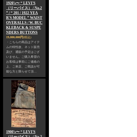
1920's〜 “ LEVI'S
（リーバイス） / No.2
” / “ 201 / 1922 YEA
R'S MODEL ” WAIST
OVERALLS / W. BUC
KLEBACK & SUSPE
NDERS BUTTONS
19,800,000円
(税込)
・こちらの商品はアイテ
ムの特性故、ネット販売
及び、通販の予定はござ
いません。ご購入希望の
お客様は事前にご連絡の
上、ご来店、ご商談が可
能な方と限らせて頂…
1900's〜 “ LEVI'S
（リーバイス） / No.2