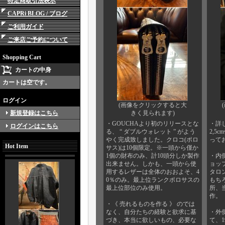
特定商取引法表示
CAPRi BLOG / ブログ
ご利用ガイド
ご来店ご予約について
Shopping Cart
カートの中身
カートは空です。
ログイン
(画像をクリックすると大
新規登録はこちら
きく見られます)
・GOUCHAより初のリリースとな
・詳し
ログインはこちら
る、 “ ダブルウォレット ” がよう
2,5
やく完成致しました。クロコ(ポロ
って
Hot Item
サス)は10個限定。※一頭から僅か
1個の財布のみ、計10頭分しか製作
・内
出来ません。しかも、一頭から使
ョップ
用するレザーは全体のおおよそ、4
タロ
0％のみ。最上位ランクポロサスの
もち
最上位部位のみ使用。
所、
作。
・《 売れるものを作る 》 のでは
なく、自分たちの経験と欲求に基
・外
づき、本当に欲しいもの、必要な
て、1