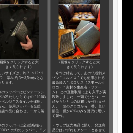
(画像をクリックすると大
(画像をクリックすると大
きく見られます)
きく見られます)
いサイズは、約 21 × 12〜1
・今作は縁あって、あの仏老舗メ
cm位、厚み 約 3〜3,5cm位とな
ゾン “ エルメス ” でも使用される
おります。
最高峰の “ ポロサス（スモールク
ロコ） ” 素材を生産者（ファー
側のジッパーはビンテージシ
ム） との直接取引により入手が実
の私たちならではの “ 1940's
現致しました。一頭でひとつ。一
ンベル型 ” スタイルを採用。
頭からひとつの財布しか作れませ
ろん、使用ジッパーも全箇
ん。一頭のクロコから一番、良い
当該作品に合わせ、一から製
部位、僅か40%のみを贅沢に用い
て製作。
側のジッパーは全2箇所揃っ
・ウェブ販売商品に限り、発送商
920's〜の幻のジッパー、 “ フ
品分はいずれもアソートとさせて