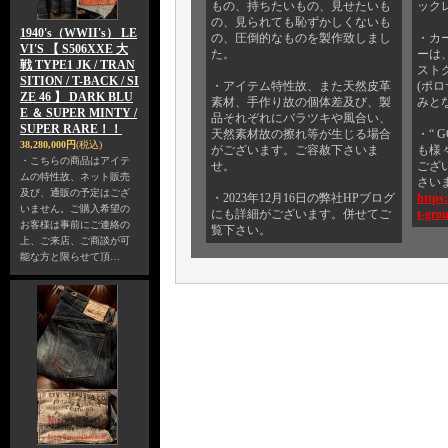
もの、持ちたいもの、見せたいも
ックレ
の、見られても恥ずかしくないも
1940's（WWII's） LE
の、圧倒的なものを製作致しまし
・カ
VI'S 【 S506XXE 大
た。
ーは
戦 TYPE1 JK / TRAN
スト
SITION / T-BACK / SI
・アイテム特性故、また天然皮革
(ポ
ZE 46 】 DARK BLU
素材、手作り故の個体差及び、製
みと
E ＆ SUPER MINTY /
品それぞれにバラツキや風合い、
SUPER RARE！！
天然素材故の擦れ等が生じる場合
・“ 
38,280,000円
(税込)
がございます。ご容赦下さいま
も様
・こちらの商品はアイテ
せ。
ござ
ムの特性故、ネット販売
さい
及び、通販の予定はござ
・2023年12月16日の弊社HPブログ
https
いません。ご購入希望の
にも詳細がございます。併せてご
t-gro
お客様は事前にご連絡の
覧下さい。
上、ご来店、ご商談が可
能な方と限らせて頂…