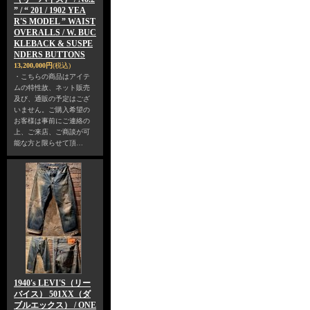
” / “ 201 / 1902 YEA
R'S MODEL ” WAIST
OVERALLS / W. BUC
KLEBACK & SUSPE
NDERS BUTTONS
13,200,000円
(税込)
・こちらの商品はアイテ
ムの特性故、ネット販売
及び、通販の予定はござ
いません。ご購入希望の
お客様は事前にご連絡の
上、ご来店、ご商談が可
能な方と限らせて頂…
1940's LEVI'S（リー
バイス） 501XX（ダ
ブルエックス） / ONE