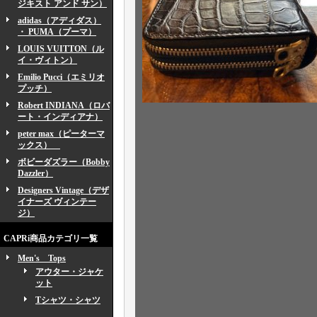
ジキスト アンド サン）
adidas（アディダス）
・ PUMA（プーマ）
LOUIS VUITTON（ル
イ・ヴィトン）
Emilio Pucci（エミリオ
プッチ）
Robert INDIANA（ロバ
ート・インディアナ）
peter max（ピーターマ
ックス）
ボビーダズラー（Bobby
Dazzler）
Designers Vintage（デザ
イナーズ ヴィンテー
ジ）
CAPRi商品カテゴリ一覧
Men's Tops
アウター・ジャケ
ット
Tシャツ・シャツ