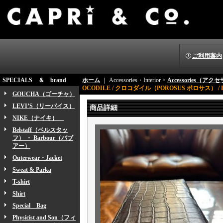
ご利用案内
SPECIALS ＆ brand
ホーム
｜ Accessories・Interior >
Accessories（ア
OCODILE / クロコダイル（POROSUS ポロサス） / 
GOUCHA（ゴーチャ）
LEVI’S（リーバイス）
商品詳細
NIKE（ナイキ）
Belstaff（ベルスタッ
フ） ・ Barbour（バブ
アー）
Outerwear・Jacket
Sweat & Parka
T-shirt
Shirt
Special Bag
Physicist and Son（フィ