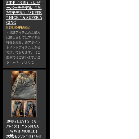
SIDE（片面） / レザ
ーパッチモデル（194
7年モデル） / SUPER
“ HIGE ” & SUPER A
GING
8,236,800円
(税込)
・当該アイテムのご購入
に際しましてはアイテム
特性を鑑み、要アポイン
トメントアイテムとさせ
て頂いております。（ご
面倒ではございますが当
ホームページよりご…
1940's LEVI'S（リー
バイス） “ S 501XX
（WWII MODEL）
大戦モデル ” (1) / GO