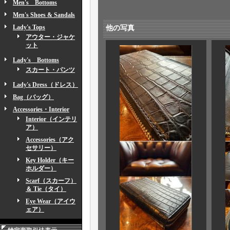
Men's Bottoms
Men's Shoes & Sandals
Lady's Tops
他の写真
アウター・ジャケ
ット
Lady's Bottoms
スカート・パンツ
Lady's Dress（ドレス）
Bag（バッグ）
Accessories・Interior
Interior（インテリ
ア）
Accessories（アク
セサリー）
Key Holder（キー
ホルダー）
Scarf（スカーフ）
＆ Tie（タイ）
Eye Wear（アイウ
ェア）