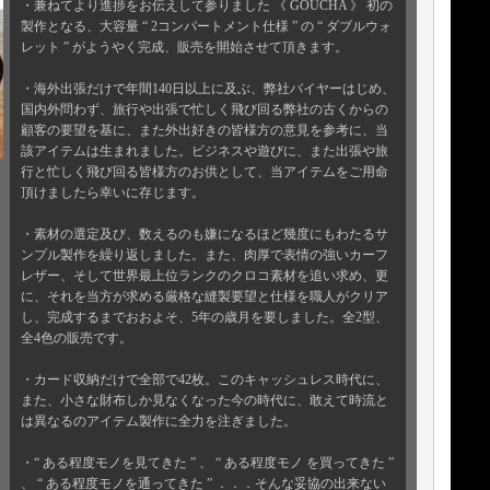
・兼ねてより進捗をお伝えして参りました 《 GOUCHA 》 初の
製作となる、大容量 “ 2コンパートメント仕様 ” の “ ダブルウォ
レット ” がようやく完成、販売を開始させて頂きます。
・海外出張だけで年間140日以上に及ぶ、弊社バイヤーはじめ、
国内外問わず、旅行や出張で忙しく飛び回る弊社の古くからの
顧客の要望を基に、また外出好きの皆様方の意見を参考に、当
該アイテムは生まれました。ビジネスや遊びに、また出張や旅
行と忙しく飛び回る皆様方のお供として、当アイテムをご用命
頂けましたら幸いに存じます。
・素材の選定及び、数えるのも嫌になるほど幾度にもわたるサ
ンプル製作を繰り返しました。また、肉厚で表情の強いカーフ
レザー、そして世界最上位ランクのクロコ素材を追い求め、更
に、それを当方が求める厳格な縫製要望と仕様を職人がクリア
し、完成するまでおおよそ、5年の歳月を要しました。全2型、
全4色の販売です。
・カード収納だけで全部で42枚。このキャッシュレス時代に、
また、小さな財布しか見なくなった今の時代に、敢えて時流と
は異なるのアイテム製作に全力を注ぎました。
・“ ある程度モノを見てきた ” 、 “ ある程度モノ を買ってきた ”
、 “ ある程度モノを通ってきた ” ．．．そんな妥協の出来ない