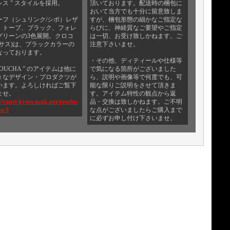
ス ” スタイルを採用。
頂いております。配送時の梱包に
おいて当方でも十分に留意致しま
ーフ（シュリンク/シボ）レザ
すが、梱包形態の細かなご指定な
、トープ、ブラック、フォレ
らびに、神経質なご要望やご指定
グリーンの3色展開。クロコ
は一切、お受け致しかねます。ご
ロサス)は、ブラックカラーの
注意下さいませ。
なっております。
・その他、ディティールや仕様等
GOUCHA ” のアイテムは他に
で気になる箇所がございました
々なデザイン・プロダクツが
ら、説明や画像等で何度でも、可
います。よろしければご覧下
能な限りご説明をさせて頂きま
ませ。
す。アイテム特性の観点から返
://capri-kyoto.ocnk.net/produc
品・交換は致しかねます。ご不明
up/3
な点がございましたらご購入まで
に必ずお申し付け下さいませ。