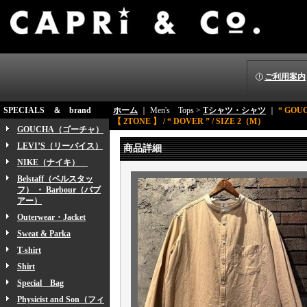
ご利用案内
SPECIALS ＆ brand
ホーム
｜ Men's Tops >
Tシャツ・シャツ
｜
“ GOU
【 2TONE 】 / “ DOVER ” / SIZE 2（M）
GOUCHA（ゴーチャ）
LEVI’S（リーバイス）
商品詳細
NIKE（ナイキ）
Belstaff（ベルスタッ
フ） ・ Barbour（バブ
アー）
Outerwear・Jacket
Sweat & Parka
T-shirt
Shirt
Special Bag
Physicist and Son（フィ