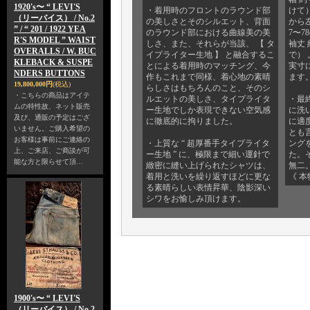
1920's〜 “ LEVI'S
・着用時のフロントのラウンド部
けて）
（リーバイス） / No.2
の美しさとそのシルエット、背面
から
” / “ 201 / 1922 YEA
のラウンド部における曲線美の美
7〜
R'S MODEL ” WAIST
しさ、また、それらが当該、 【 タ
袖丈 
OVERALLS / W. BUC
イプライター生地 】 と融合するこ
で）
KLEBACK & SUSPE
とによる着用時のマッチング、今
実寸
NDERS BUTTONS
作もこれまで同様、着心地の素晴
ます
19,800,000円
(税込)
らしさはもちろんのこと、そのシ
・こちらの商品はアイテ
ルエットの美しさ、タイプライタ
・最
ムの特性故、ネット販売
ー生地でしか表現できない空気感
に洗
及び、通販の予定はござ
に徹底的に拘りました。
に適
いません。ご購入希望の
とも
お客様は事前にご連絡の
・上質な “ 超厚番手タイプライタ
ング
上、ご来店、ご商談が可
ー生地 ” に、極限まで細い運針で
た。
能な方と限らせて頂…
緻密に縫い上げられたシャツは、
無二
着用と洗いを繰り返すほどに更な
《 本
る素晴らしい表情昇華、陰影深い
シワをお愉しみ頂けます。
1900's〜 “ LEVI'S
（リーバイス） / No.2