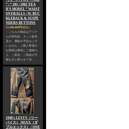
” / “ 201 / 1902 YEA
R'S MODEL ” WAIST
OVERALLS / W. BUC
KLEBACK & SUSPE
NDERS BUTTONS
13,200,000円
(税込)
・こちらの商品はアイテ
ムの特性故、ネット販売
及び、通販の予定はござ
いません。ご購入希望の
お客様は事前にご連絡の
上、ご来店、ご商談が可
能な方と限らせて頂…
1940's LEVI'S（リー
バイス） 501XX（ダ
ブルエックス） / ONE