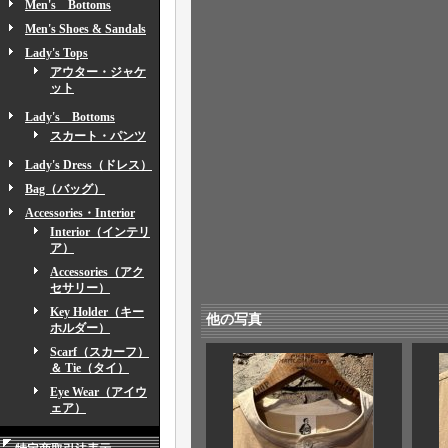
Men's Bottoms
Men's Shoes & Sandals
Lady's Tops
アウター・ジャケ
ット
Lady's Bottoms
スカート・パンツ
Lady's Dress（ドレス）
Bag（バッグ）
Accessories・Interior
Interior（インテリ
ア）
Accessories（アク
セサリー）
Key Holder（キー
他の写真
ホルダー）
Scarf（スカーフ）
＆ Tie（タイ）
Eye Wear（アイウ
ェア）