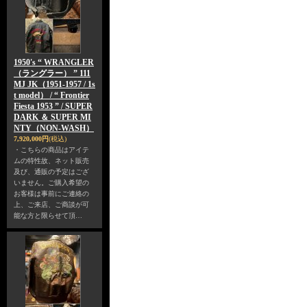
1950's “ WRANGLER
（ラングラー） ” 111
MJ JK（1951-1957 / 1s
t model） / “ Frontier
Fiesta 1953 ” / SUPER
DARK ＆ SUPER MI
NTY（NON-WASH）
7,920,000円
(税込)
・こちらの商品はアイテ
ムの特性故、ネット販売
及び、通販の予定はござ
いません。ご購入希望の
お客様は事前にご連絡の
上、ご来店、ご商談が可
能な方と限らせて頂…