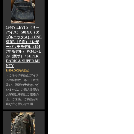
1940's LEVI'S（リー
バイス） 501XX（ダ
ブルエックス） / ONE
SIDE（片面） / レザ
ーパッチモデル（194
7年モデル） W34,5×L
29（実寸） / SUPER
DARK ＆ SUPER MI
NTY
8,800,000円
(税込)
・こちらの商品はアイテ
ムの特性故、ネット販売
及び、通販の予定はござ
いません。ご購入希望の
お客様は事前にご連絡の
上、ご来店、ご商談が可
能な方と限らせて頂…