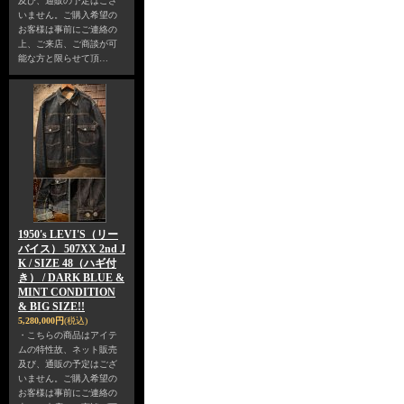
及び、通販の予定はござ
いません。ご購入希望の
お客様は事前にご連絡の
上、ご来店、ご商談が可
能な方と限らせて頂…
1950's LEVI'S（リー
バイス） 507XX 2nd J
K / SIZE 48（ハギ付
き） / DARK BLUE &
MINT CONDITION
& BIG SIZE!!
5,280,000円
(税込)
・こちらの商品はアイテ
ムの特性故、ネット販売
及び、通販の予定はござ
いません。ご購入希望の
お客様は事前にご連絡の