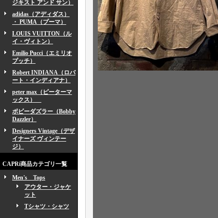
ジキスト アンド サン）
adidas（アディダス）
・ PUMA（プーマ）
LOUIS VUITTON（ル
イ・ヴィトン）
Emilio Pucci（エミリオ
プッチ）
Robert INDIANA（ロバ
ート・インディアナ）
peter max（ピーターマ
ックス）
ボビーダズラー（Bobby
Dazzler）
Designers Vintage（デザ
イナーズ ヴィンテー
ジ）
CAPRi商品カテゴリ一覧
Men's Tops
アウター・ジャケ
ット
Tシャツ・シャツ