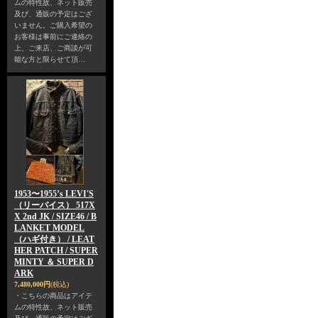
ムの特性故、ネット販売
及び、通販の予定はござ
いません。ご購入希望の
お客様は事前にご連絡の
上、ご来店、ご商談が可
能な方と限らせて頂…
1953〜1955’s LEVI'S
（リーバイス） 517X
X 2nd JK / SIZE46 / B
LANKET MODEL
（ハギ付き） / LEAT
HER PATCH / SUPER
MINTY ＆ SUPER D
ARK
7,480,000円
(税込)
・こちらの商品はアイテ
ムの特性故、ネット販売