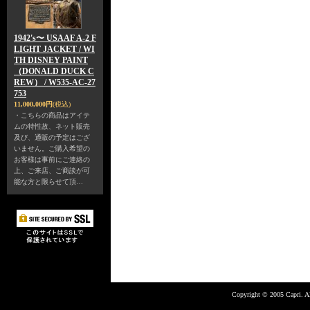
1942's〜 USAAF A-2 F
LIGHT JACKET / WI
TH DISNEY PAINT
（DONALD DUCK C
REW） / W535-AC-27
753
11,000,000円
(税込)
・こちらの商品はアイテ
ムの特性故、ネット販売
及び、通販の予定はござ
いません。ご購入希望の
お客様は事前にご連絡の
上、ご来店、ご商談が可
能な方と限らせて頂…
Copyright © 2005 Capri. Al