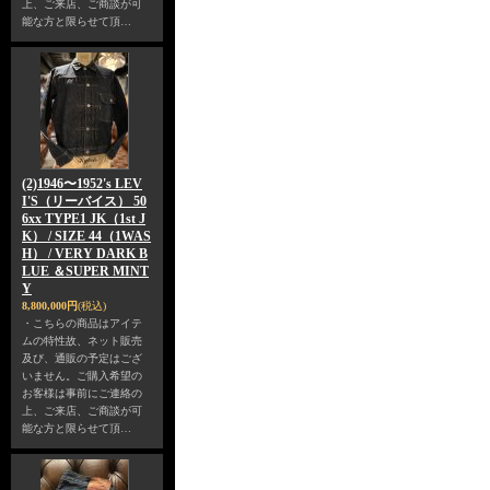
上、ご来店、ご商談が可
能な方と限らせて頂…
(2)1946〜1952's LEV
I'S（リーバイス） 50
6xx TYPE1 JK（1st J
K） / SIZE 44（1WAS
H） / VERY DARK B
LUE ＆SUPER MINT
Y
8,800,000円
(税込)
・こちらの商品はアイテ
ムの特性故、ネット販売
及び、通販の予定はござ
いません。ご購入希望の
お客様は事前にご連絡の
上、ご来店、ご商談が可
能な方と限らせて頂…