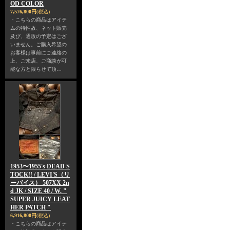
OD COLOR
7,576,800円
(税込)
・こちらの商品はアイテ
ムの特性故、ネット販売
及び、通販の予定はござ
いません。ご購入希望の
お客様は事前にご連絡の
上、ご来店、ご商談が可
能な方と限らせて頂…
1953〜1955's DEAD S
TOCK!! / LEVI'S（リ
ーバイス） 507XX 2n
d JK / SIZE 40 / W. "
SUPER JUICY LEAT
HER PATCH "
6,916,800円
(税込)
・こちらの商品はアイテ