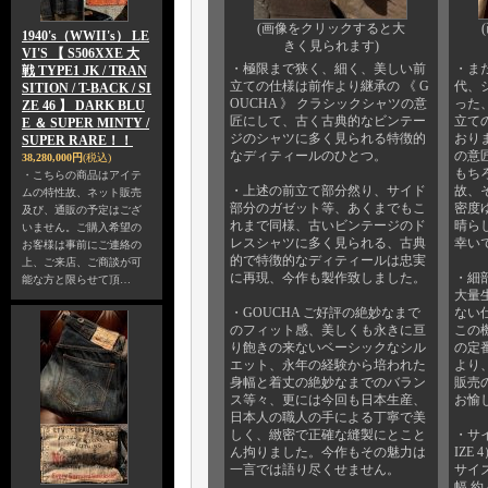
(画像をクリックすると大
1940's（WWII's） LE
きく見られます)
VI'S 【 S506XXE 大
・極限まで狭く、細く、美しい前
・ま
戦 TYPE1 JK / TRAN
立ての仕様は前作より継承の 《 G
代、
SITION / T-BACK / SI
OUCHA 》 クラシックシャツの意
った
ZE 46 】 DARK BLU
匠にして、古く古典的なビンテー
立て
E ＆ SUPER MINTY /
ジのシャツに多く見られる特徴的
おり
SUPER RARE！！
なディティールのひとつ。
の意
38,280,000円
(税込)
もち
・こちらの商品はアイテ
・上述の前立て部分然り、サイド
故、
ムの特性故、ネット販売
部分のガゼット等、あくまでもこ
密度
及び、通販の予定はござ
れまで同様、古いビンテージのド
晴ら
いません。ご購入希望の
レスシャツに多く見られる、古典
幸い
お客様は事前にご連絡の
的で特徴的なディティールは忠実
上、ご来店、ご商談が可
に再現、今作も製作致しました。
・細
能な方と限らせて頂…
大量
・GOUCHA ご好評の絶妙なまで
ない
のフィット感、美しくも永きに亘
この機
り飽きの来ないベーシックなシル
の定
エット、永年の経験から培われた
より
身幅と着丈の絶妙なまでのバラン
販売の
ス等々、更には今回も日本生産、
お愉
日本人の職人の手による丁寧で美
しく、緻密で正確な縫製にとこと
・サイ
ん拘りました。今作もその魅力は
IZE
一言では語り尽くせません。
サイズ
幅 約