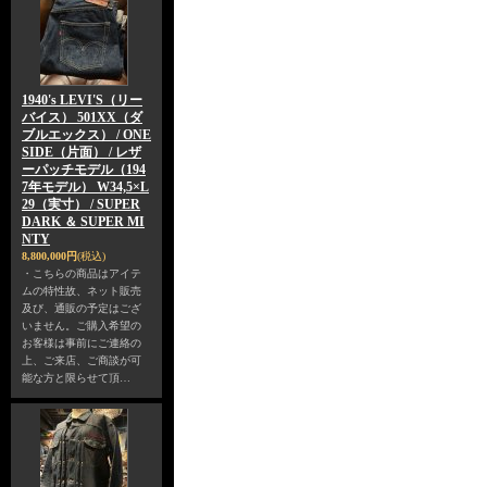
1940's LEVI'S（リー
バイス） 501XX（ダ
ブルエックス） / ONE
SIDE（片面） / レザ
ーパッチモデル（194
7年モデル） W34,5×L
29（実寸） / SUPER
DARK ＆ SUPER MI
NTY
8,800,000円
(税込)
・こちらの商品はアイテ
ムの特性故、ネット販売
及び、通販の予定はござ
いません。ご購入希望の
お客様は事前にご連絡の
上、ご来店、ご商談が可
能な方と限らせて頂…