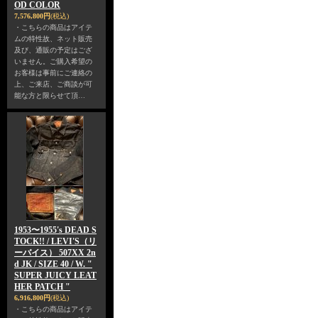
OD COLOR
7,576,800円
(税込)
・こちらの商品はアイテ
ムの特性故、ネット販売
及び、通販の予定はござ
いません。ご購入希望の
お客様は事前にご連絡の
上、ご来店、ご商談が可
能な方と限らせて頂…
1953〜1955's DEAD S
TOCK!! / LEVI'S（リ
ーバイス） 507XX 2n
d JK / SIZE 40 / W. "
SUPER JUICY LEAT
HER PATCH "
6,916,800円
(税込)
・こちらの商品はアイテ