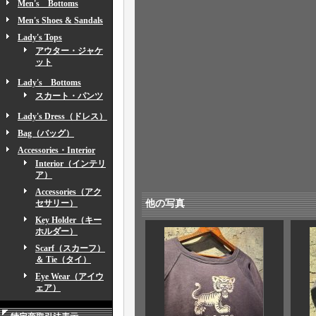
Men's Bottoms
Men's Shoes & Sandals
Lady's Tops
アウター・ジャケ
ット
Lady's Bottoms
スカート・パンツ
Lady's Dress（ドレス）
Bag（バッグ）
Accessories・Interior
Interior（インテリ
ア）
Accessories（アク
セサリー）
他の写真
Key Holder（キー
ホルダー）
Scarf（スカーフ）
＆ Tie（タイ）
Eye Wear（アイウ
ェア）