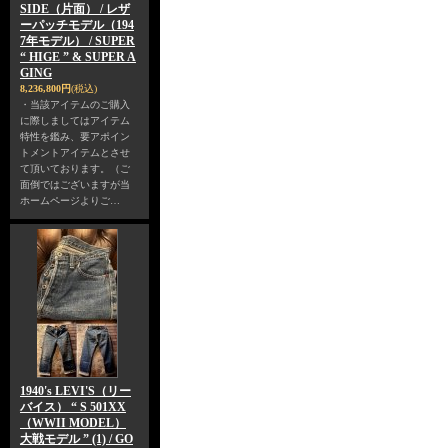
SIDE（片面） / レザ
ーパッチモデル（194
7年モデル） / SUPER
“ HIGE ” & SUPER A
GING
8,236,800円
(税込)
・当該アイテムのご購入
に際しましてはアイテム
特性を鑑み、要アポイン
トメントアイテムとさせ
て頂いております。（ご
面倒ではございますが当
ホームページよりご…
1940's LEVI'S（リー
バイス） “ S 501XX
（WWII MODEL）
大戦モデル ” (1) / GO