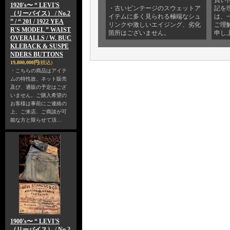
買い
1920's〜 “ LEVI'S
・古いビンテージのスウェットア
記を
（リーバイス） / No.2
イテムに多く見られる極端なシュ
は、
” / “ 201 / 1922 YEA
リンクや激しいエイジング、劣化
ご理
R'S MODEL ” WAIST
箇所はございません。
申し
OVERALLS / W. BUC
KLEBACK & SUSPE
NDERS BUTTONS
19,800,000円
(税込)
・こちらの商品はアイテ
ムの特性故、ネット販売
及び、通販の予定はござ
いません。ご購入希望の
お客様は事前にご連絡の
上、ご来店、ご商談が可
能な方と限らせて頂…
1900's〜 “ LEVI'S
（リーバイス） / No.2