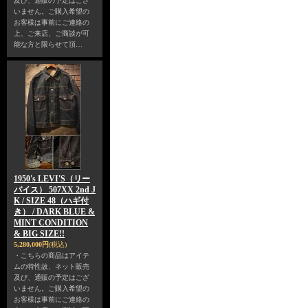
及び、通販の予定はござ
いません。ご購入希望の
お客様は事前にご連絡の
上、ご来店、ご商談が可
能な方と限らせて頂…
1950's LEVI'S（リー
バイス） 507XX 2nd J
K / SIZE 48（ハギ付
き） / DARK BLUE &
MINT CONDITION
& BIG SIZE!!
5,280,000円
(税込)
・こちらの商品はアイテ
ムの特性故、ネット販売
及び、通販の予定はござ
いません。ご購入希望の
お客様は事前にご連絡の