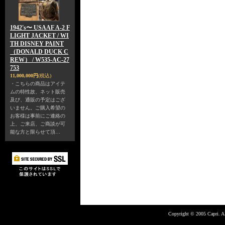
1942's〜 USAAF A-2 F
LIGHT JACKET / WI
TH DISNEY PAINT
（DONALD DUCK C
REW） / W535-AC-27
753
11,000,000円
(税込)
・こちらの商品はアイテ
ムの特性故、ネット販売
及び、通販の予定はござ
いません。ご購入希望の
お客様は事前にご連絡の
上、ご来店、ご商談が可
能な方と限らせて頂…
Copyright © 2005 Capri. Al