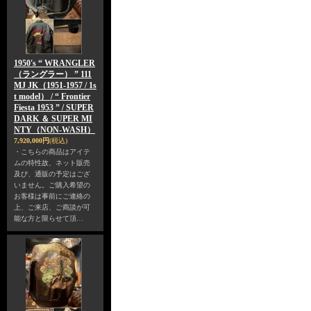
1950's “ WRANGLER
（ラングラー） ” 111
MJ JK（1951-1957 / 1s
t model） / “ Frontier
Fiesta 1953 ” / SUPER
DARK ＆ SUPER MI
NTY（NON-WASH）
7,920,000円
(税込)
・こちらの商品はアイテ
ムの特性故、ネット販売
及び、通販の予定はござ
いません。ご購入希望の
お客様は事前にご連絡の
上、ご来店、ご商談が可
能な方と限らせて頂…