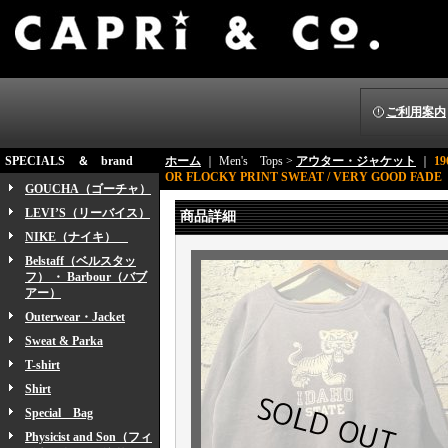
ご利用案内
SPECIALS ＆ brand
ホーム
｜ Men's Tops >
アウター・ジャケット
｜
19
OR FLOCKY PRINT SWEAT / VERY GOOD FA
GOUCHA（ゴーチャ）
LEVI’S（リーバイス）
商品詳細
NIKE（ナイキ）
Belstaff（ベルスタッ
フ） ・ Barbour（バブ
アー）
Outerwear・Jacket
Sweat & Parka
T-shirt
Shirt
Special Bag
Physicist and Son（フィ