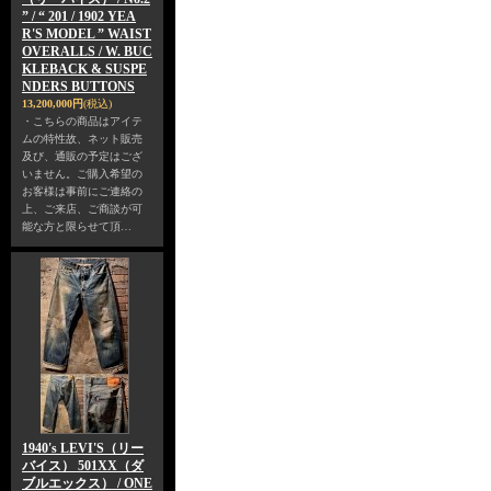
” / “ 201 / 1902 YEA
R'S MODEL ” WAIST
OVERALLS / W. BUC
KLEBACK & SUSPE
NDERS BUTTONS
13,200,000円
(税込)
・こちらの商品はアイテ
ムの特性故、ネット販売
及び、通販の予定はござ
いません。ご購入希望の
お客様は事前にご連絡の
上、ご来店、ご商談が可
能な方と限らせて頂…
1940's LEVI'S（リー
バイス） 501XX（ダ
ブルエックス） / ONE