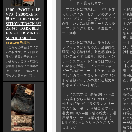
きく見られます)
・フロントに施された、何とも愛
・程
1940's（WWII's） LE
らしいタイガーモチーフのグラフ
い表
VI'S 【 S506XXE 大
ィックプリントと、サンフェイド
ージ
戦 TYPE1 JK / TRAN
が生じたナス紺ボディーとのカラ
トの
SITION / T-BACK / SI
ーマッチングもまた、秀逸且つム
ンテ
ZE 46 】 DARK BLU
ード満点。
ちり
E ＆ SUPER MINTY /
更に
SUPER RARE！！
・フロントに施された愛らしいグ
ー 
38,280,000円
(税込)
ラフィックはもちろん、当該部で
び、
・こちらの商品はアイテ
確認できる陰影差、褪色感溢れる
けれ
ムの特性故、ネット販売
サンフェイドは最早、感嘆。ビン
及び、通販の予定はござ
テージスウェットならではの味わ
・フ
いません。ご購入希望の
い深さと所謂、 “ ビンテージネイ
【 小
お客様は事前にご連絡の
ビー ” のボディー、またそこに経
謂、
上、ご来店、ご商談が可
年したカラーフロッキーのプリン
着用
能な方と限らせて頂…
トが当該アイテムの更なる魅力を
た、
引き立てて止みません。
・写
・サイズ実寸は、身幅 約 58cm位
も今
（右脇下から左脇下にかけて）、
ウェ
袖丈 約 52cm位（ラグランスリー
ェイ
ブのため、脇下から袖口まで）、
合い
着丈 約 60,5cm位（後ろ総丈）。着
れ等
用感及び、サイズ感でおおよそ、
ださ
Lサイズくらいといったところで
ーが
しょうか。
らで