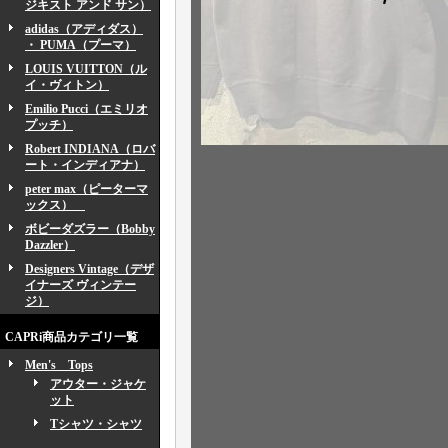
ジキスト アンド サン）
adidas（アディダス）
・ PUMA（プーマ）
LOUIS VUITTON（ル
イ・ヴィトン）
Emilio Pucci（エミリオ
プッチ）
Robert INDIANA（ロバ
ート・インディアナ）
peter max（ピーターマ
ックス）
ボビーダズラー（Bobby
Dazzler）
Designers Vintage（デザ
イナーズ ヴィンテー
ジ）
CAPRi商品カテゴリ一覧
Men's Tops
アウター・ジャケ
ット
Tシャツ・シャツ