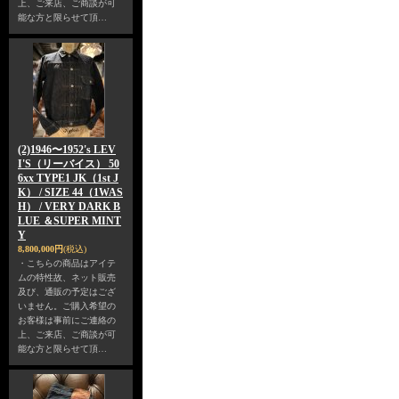
上、ご来店、ご商談が可
能な方と限らせて頂…
(2)1946〜1952's LEV
I'S（リーバイス） 50
6xx TYPE1 JK（1st J
K） / SIZE 44（1WAS
H） / VERY DARK B
LUE ＆SUPER MINT
Y
8,800,000円
(税込)
・こちらの商品はアイテ
ムの特性故、ネット販売
及び、通販の予定はござ
いません。ご購入希望の
お客様は事前にご連絡の
上、ご来店、ご商談が可
能な方と限らせて頂…