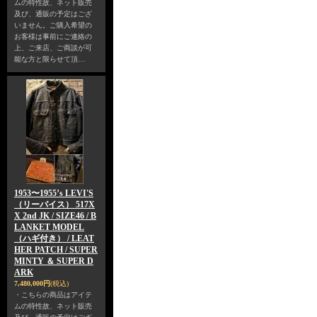
ムの特性故、ネット販売
及び、通販の予定はござ
いません。ご購入希望の
お客様は事前にご連絡の
上、ご来店、ご商談が可
能な方と限らせて頂…
1953〜1955’s LEVI'S
（リーバイス） 517X
X 2nd JK / SIZE46 / B
LANKET MODEL
（ハギ付き） / LEAT
HER PATCH / SUPER
MINTY ＆ SUPER D
ARK
7,480,000円
(税込)
・こちらの商品はアイテ
ムの特性故、ネット販売