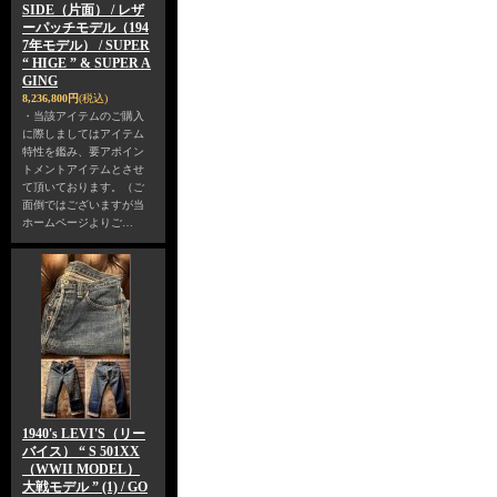
SIDE（片面） / レザ
ーパッチモデル（194
7年モデル） / SUPER
“ HIGE ” & SUPER A
GING
8,236,800円
(税込)
・当該アイテムのご購入
に際しましてはアイテム
特性を鑑み、要アポイン
トメントアイテムとさせ
て頂いております。（ご
面倒ではございますが当
ホームページよりご…
1940's LEVI'S（リー
バイス） “ S 501XX
（WWII MODEL）
大戦モデル ” (1) / GO