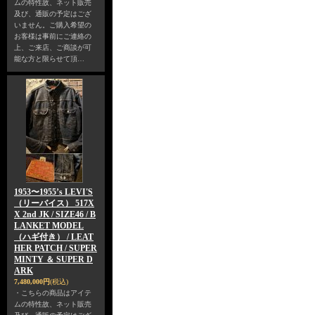
ムの特性故、ネット販売
及び、通販の予定はござ
いません。ご購入希望の
お客様は事前にご連絡の
上、ご来店、ご商談が可
能な方と限らせて頂…
1953〜1955’s LEVI'S
（リーバイス） 517X
X 2nd JK / SIZE46 / B
LANKET MODEL
（ハギ付き） / LEAT
HER PATCH / SUPER
MINTY ＆ SUPER D
ARK
7,480,000円
(税込)
・こちらの商品はアイテ
ムの特性故、ネット販売