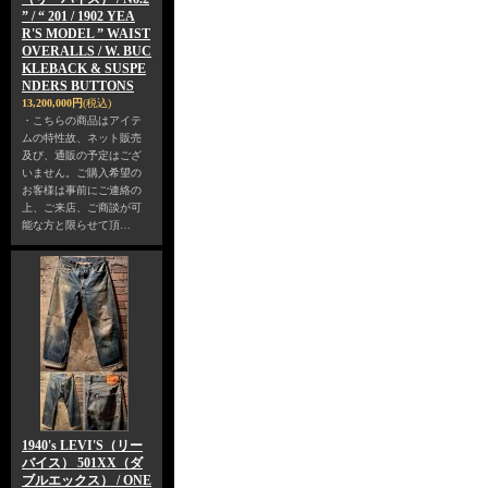
” / “ 201 / 1902 YEA
R'S MODEL ” WAIST
OVERALLS / W. BUC
KLEBACK & SUSPE
NDERS BUTTONS
13,200,000円
(税込)
・こちらの商品はアイテ
ムの特性故、ネット販売
及び、通販の予定はござ
いません。ご購入希望の
お客様は事前にご連絡の
上、ご来店、ご商談が可
能な方と限らせて頂…
1940's LEVI'S（リー
バイス） 501XX（ダ
ブルエックス） / ONE