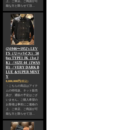
上、ご来店、ご商談が可
能な方と限らせて頂…
(2)1946〜1952's LEV
I'S（リーバイス） 50
6xx TYPE1 JK（1st J
K） / SIZE 44（1WAS
H） / VERY DARK B
LUE ＆SUPER MINT
Y
8,800,000円
(税込)
・こちらの商品はアイテ
ムの特性故、ネット販売
及び、通販の予定はござ
いません。ご購入希望の
お客様は事前にご連絡の
上、ご来店、ご商談が可
能な方と限らせて頂…