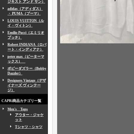
ジキスト アンド サン）
adidas（アディダス）
・ PUMA（プーマ）
LOUIS VUITTON（ル
イ・ヴィトン）
Emilio Pucci（エミリオ
プッチ）
Robert INDIANA（ロバ
ート・インディアナ）
peter max（ピーターマ
ックス）
ボビーダズラー（Bobby
Dazzler）
Designers Vintage（デザ
イナーズ ヴィンテー
ジ）
CAPRi商品カテゴリ一覧
Men's Tops
アウター・ジャケ
ット
Tシャツ・シャツ