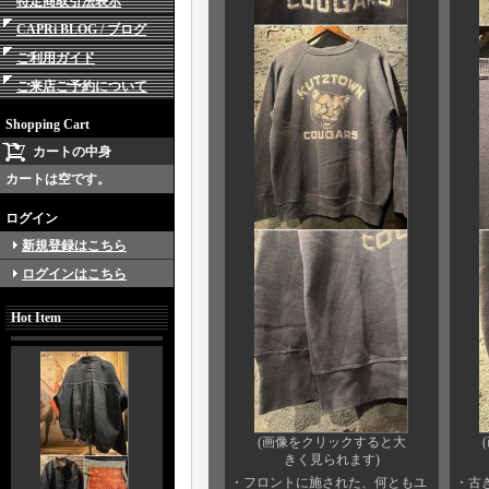
特定商取引法表示
CAPRi BLOG / ブログ
ご利用ガイド
ご来店ご予約について
Shopping Cart
カートの中身
カートは空です。
ログイン
新規登録はこちら
ログインはこちら
Hot Item
(画像をクリックすると大
きく見られます)
・フロントに施された、何ともユ
・古