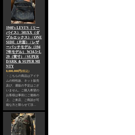
1940's LEVI'S（リー
バイス） 501XX（ダ
ブルエックス） / ONE
SIDE（片面） / レザ
ーパッチモデル（194
7年モデル） W34,5×L
29（実寸） / SUPER
DARK ＆ SUPER MI
NTY
8,800,000円
(税込)
・こちらの商品はアイテ
ムの特性故、ネット販売
及び、通販の予定はござ
いません。ご購入希望の
お客様は事前にご連絡の
上、ご来店、ご商談が可
能な方と限らせて頂…