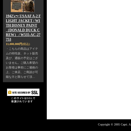
1942's〜 USAAF A-2 F
LIGHT JACKET / WI
TH DISNEY PAINT
（DONALD DUCK C
REW） / W535-AC-27
753
11,000,000円
(税込)
・こちらの商品はアイテ
ムの特性故、ネット販売
及び、通販の予定はござ
いません。ご購入希望の
お客様は事前にご連絡の
上、ご来店、ご商談が可
能な方と限らせて頂…
Copyright © 2005 Capri. Al