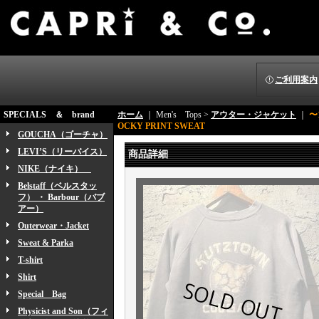
ご利用案内
SPECIALS ＆ brand
ホーム
｜ Men's Tops >
アウター・ジャケット
｜
〜1
OCKY PRINT SWEAT
GOUCHA（ゴーチャ）
LEVI’S（リーバイス）
商品詳細
NIKE（ナイキ）
Belstaff（ベルスタッ
フ） ・ Barbour（バブ
アー）
Outerwear・Jacket
Sweat & Parka
T-shirt
Shirt
Special Bag
Physicist and Son（フィ