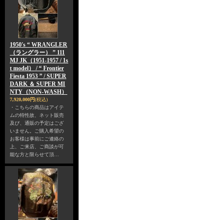
1950's “ WRANGLER
（ラングラー） ” 111
MJ JK（1951-1957 / 1s
t model） / “ Frontier
Fiesta 1953 ” / SUPER
DARK ＆ SUPER MI
NTY（NON-WASH）
7,920,000円
(税込)
・こちらの商品はアイテ
ムの特性故、ネット販売
及び、通販の予定はござ
いません。ご購入希望の
お客様は事前にご連絡の
上、ご来店、ご商談が可
能な方と限らせて頂…