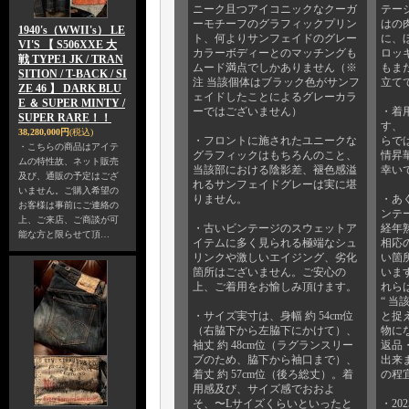
ニーク且つアイコニックなクーガ
テー
ーモチーフのグラフィックプリン
はの
1940's（WWII's） LE
ト、何よりサンフェイドのグレー
に、
VI'S 【 S506XXE 大
カラーボディーとのマッチングも
ロッ
戦 TYPE1 JK / TRAN
ムード満点でしかありません（※
もま
SITION / T-BACK / SI
注 当該個体はブラック色がサンフ
立て
ZE 46 】 DARK BLU
ェイドしたことによるグレーカラ
E ＆ SUPER MINTY /
ーではございません）
・着
SUPER RARE！！
す、 
38,280,000円
(税込)
・フロントに施されたユニークな
らで
・こちらの商品はアイテ
グラフィックはもちろんのこと、
情昇
ムの特性故、ネット販売
当該部における陰影差、褪色感溢
幸い
及び、通販の予定はござ
れるサンフェイドグレーは実に堪
いません。ご購入希望の
りません。
・あ
お客様は事前にご連絡の
ンテ
上、ご来店、ご商談が可
・古いビンテージのスウェットア
経年
能な方と限らせて頂…
イテムに多く見られる極端なシュ
相応
リンクや激しいエイジング、劣化
い箇
箇所はございません。ご安心の
いま
上、ご着用をお愉しみ頂けます。
れら
“ 当
・サイズ実寸は、身幅 約 54cm位
と捉
（右脇下から左脇下にかけて）、
物に
袖丈 約 48cm位（ラグランスリー
返品
ブのため、脇下から袖口まで）、
出来
着丈 約 57cm位（後ろ総丈）。着
の程
用感及び、サイズ感でおおよ
そ、〜Lサイズくらいといったと
・20