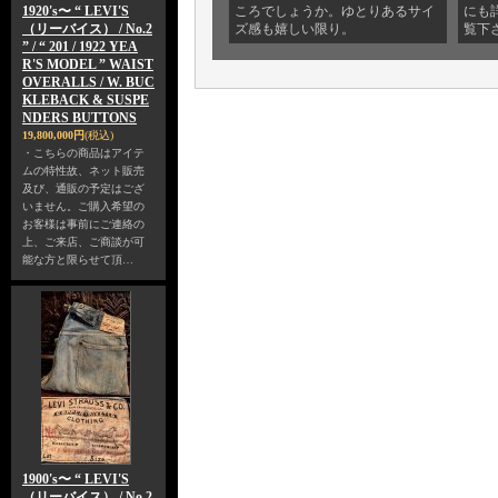
1920's〜 “ LEVI'S
ころでしょうか。ゆとりあるサイ
にも
（リーバイス） / No.2
ズ感も嬉しい限り。
覧下
” / “ 201 / 1922 YEA
R'S MODEL ” WAIST
OVERALLS / W. BUC
KLEBACK & SUSPE
NDERS BUTTONS
19,800,000円
(税込)
・こちらの商品はアイテ
ムの特性故、ネット販売
及び、通販の予定はござ
いません。ご購入希望の
お客様は事前にご連絡の
上、ご来店、ご商談が可
能な方と限らせて頂…
1900's〜 “ LEVI'S
（リーバイス） / No.2