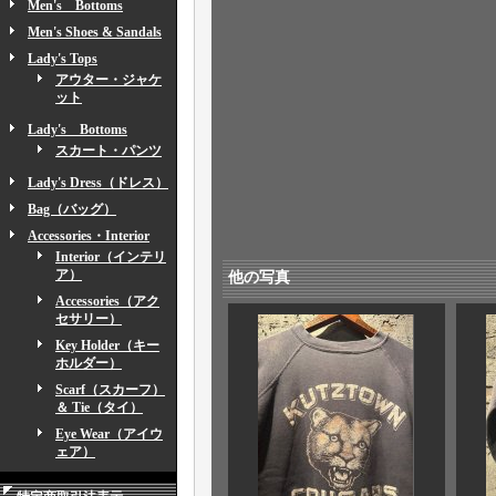
Men's Bottoms
Men's Shoes & Sandals
Lady's Tops
アウター・ジャケ
ット
Lady's Bottoms
スカート・パンツ
Lady's Dress（ドレス）
Bag（バッグ）
Accessories・Interior
Interior（インテリ
ア）
他の写真
Accessories（アク
セサリー）
Key Holder（キー
ホルダー）
Scarf（スカーフ）
＆ Tie（タイ）
Eye Wear（アイウ
ェア）