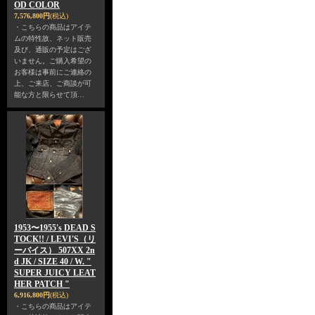
OD COLOR
7,576,800円
(税込)
・こちらの商品はアイテ
ムの特性故、ネット販売
及び、通販の予定はござ
いません。ご購入希望の
お客様は事前にご連絡の
上、ご来店、ご商談が可
能な方と限らせて頂…
1953〜1955's DEAD S
TOCK!! / LEVI'S（リ
ーバイス） 507XX 2n
d JK / SIZE 40 / W. "
SUPER JUICY LEAT
HER PATCH "
6,916,800円
(税込)
・こちらの商品はアイテ