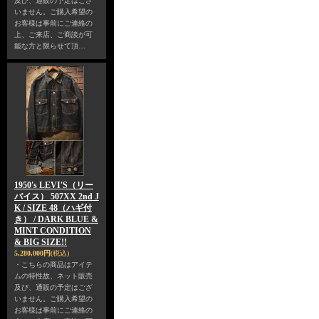
及び、通販の予定はござ
いません。ご購入希望の
お客様は事前にご連絡の
上、ご来店、ご商談が可
能な方と限らせて頂…
1950's LEVI'S（リー
バイス） 507XX 2nd J
K / SIZE 48（ハギ付
き） / DARK BLUE &
MINT CONDITION
& BIG SIZE!!
5,280,000円
(税込)
・こちらの商品はアイテ
ムの特性故、ネット販売
及び、通販の予定はござ
いません。ご購入希望の
お客様は事前にご連絡の