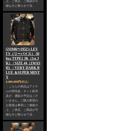
上、ご来店、ご商談が可
能な方と限らせて頂…
(2)1946〜1952's LEV
I'S（リーバイス） 50
6xx TYPE1 JK（1st J
K） / SIZE 44（1WAS
H） / VERY DARK B
LUE ＆SUPER MINT
Y
8,800,000円
(税込)
・こちらの商品はアイテ
ムの特性故、ネット販売
及び、通販の予定はござ
いません。ご購入希望の
お客様は事前にご連絡の
上、ご来店、ご商談が可
能な方と限らせて頂…