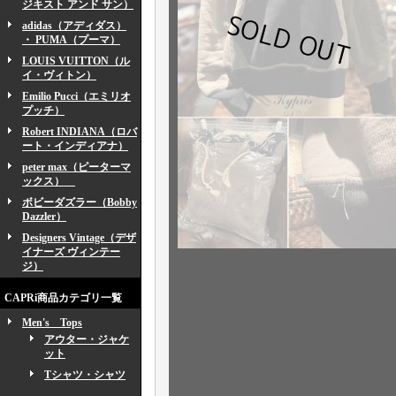
ジキスト アンド サン）
adidas（アディダス）
・ PUMA（プーマ）
LOUIS VUITTON（ル
イ・ヴィトン）
Emilio Pucci（エミリオ
プッチ）
Robert INDIANA（ロバ
ート・インディアナ）
peter max（ピーターマ
ックス）
ボビーダズラー（Bobby
Dazzler）
Designers Vintage（デザ
イナーズ ヴィンテー
ジ）
CAPRi商品カテゴリ一覧
Men's Tops
アウター・ジャケ
ット
Tシャツ・シャツ