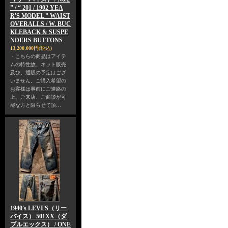
” / “ 201 / 1902 YEA
R'S MODEL ” WAIST
OVERALLS / W. BUC
KLEBACK & SUSPE
NDERS BUTTONS
13,200,000円
(税込)
・こちらの商品はアイテ
ムの特性故、ネット販売
及び、通販の予定はござ
いません。ご購入希望の
お客様は事前にご連絡の
上、ご来店、ご商談が可
能な方と限らせて頂…
1940's LEVI'S（リー
バイス） 501XX（ダ
ブルエックス） / ONE