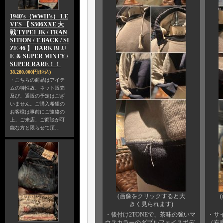
1940's（WWII's） LE
VI'S 【 S506XXE 大
戦 TYPE1 JK / TRAN
SITION / T-BACK / SI
ZE 46 】 DARK BLU
E ＆ SUPER MINTY /
SUPER RARE！！
38,280,000円
(税込)
・こちらの商品はアイテ
ムの特性故、ネット販売
及び、通販の予定はござ
いません。ご購入希望の
お客様は事前にご連絡の
上、ご来店、ご商談が可
能な方と限らせて頂…
(画像をクリックすると大
きく見られます)
・後付け2TONEで、茶味の強いマ
・サイ
ウスカラーのダブルフェイスボデ
（右肩