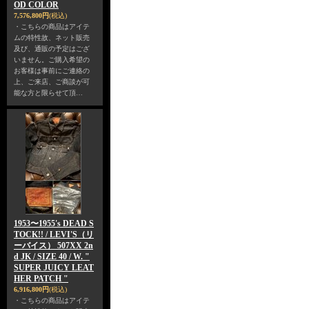
OD COLOR
7,576,800円
(税込)
・こちらの商品はアイテ
ムの特性故、ネット販売
及び、通販の予定はござ
いません。ご購入希望の
お客様は事前にご連絡の
上、ご来店、ご商談が可
能な方と限らせて頂…
1953〜1955's DEAD S
TOCK!! / LEVI'S（リ
ーバイス） 507XX 2n
d JK / SIZE 40 / W. "
SUPER JUICY LEAT
HER PATCH "
6,916,800円
(税込)
・こちらの商品はアイテ