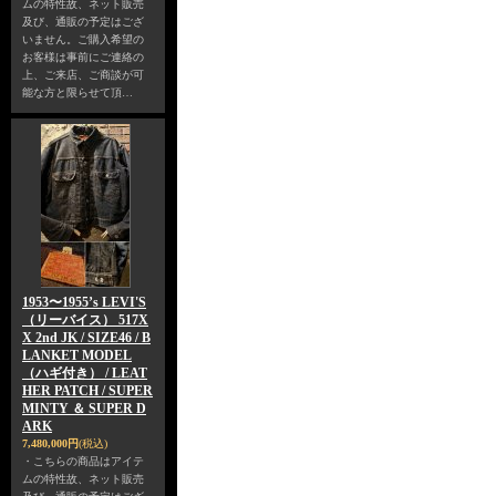
ムの特性故、ネット販売
及び、通販の予定はござ
いません。ご購入希望の
お客様は事前にご連絡の
上、ご来店、ご商談が可
能な方と限らせて頂…
1953〜1955’s LEVI'S
（リーバイス） 517X
X 2nd JK / SIZE46 / B
LANKET MODEL
（ハギ付き） / LEAT
HER PATCH / SUPER
MINTY ＆ SUPER D
ARK
7,480,000円
(税込)
・こちらの商品はアイテ
ムの特性故、ネット販売