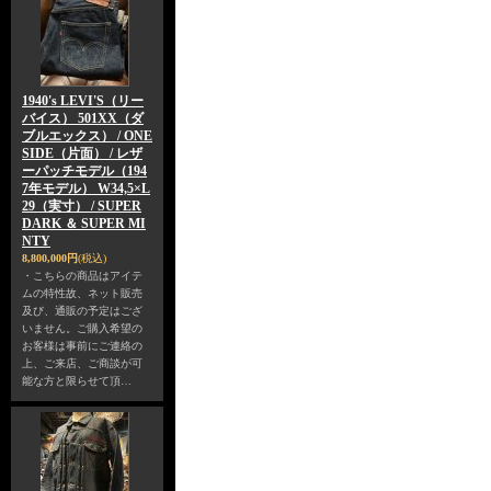
1940's LEVI'S（リー
バイス） 501XX（ダ
ブルエックス） / ONE
SIDE（片面） / レザ
ーパッチモデル（194
7年モデル） W34,5×L
29（実寸） / SUPER
DARK ＆ SUPER MI
NTY
8,800,000円
(税込)
・こちらの商品はアイテ
ムの特性故、ネット販売
及び、通販の予定はござ
いません。ご購入希望の
お客様は事前にご連絡の
上、ご来店、ご商談が可
能な方と限らせて頂…