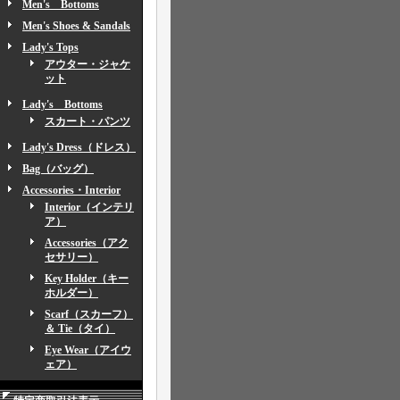
Men's Bottoms
Men's Shoes & Sandals
Lady's Tops
アウター・ジャケ
ット
Lady's Bottoms
スカート・パンツ
Lady's Dress（ドレス）
Bag（バッグ）
Accessories・Interior
Interior（インテリ
ア）
Accessories（アク
セサリー）
Key Holder（キー
ホルダー）
Scarf（スカーフ）
＆ Tie（タイ）
Eye Wear（アイウ
ェア）