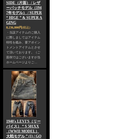
SIDE（片面） / レザ
ーパッチモデル（194
7年モデル） / SUPER
“ HIGE ” & SUPER A
GING
8,236,800円
(税込)
・当該アイテムのご購入
に際しましてはアイテム
特性を鑑み、要アポイン
トメントアイテムとさせ
て頂いております。（ご
面倒ではございますが当
ホームページよりご…
1940's LEVI'S（リー
バイス） “ S 501XX
（WWII MODEL）
大戦モデル ” (1) / GO