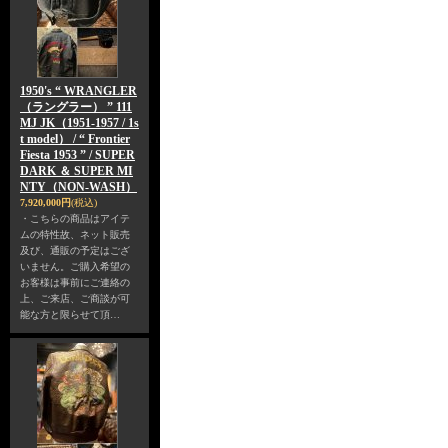
1950's “ WRANGLER
（ラングラー） ” 111
MJ JK（1951-1957 / 1s
t model） / “ Frontier
Fiesta 1953 ” / SUPER
DARK ＆ SUPER MI
NTY（NON-WASH）
7,920,000円
(税込)
・こちらの商品はアイテ
ムの特性故、ネット販売
及び、通販の予定はござ
いません。ご購入希望の
お客様は事前にご連絡の
上、ご来店、ご商談が可
能な方と限らせて頂…