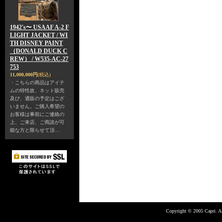
1942's〜 USAAF A-2 F
LIGHT JACKET / WI
TH DISNEY PAINT
（DONALD DUCK C
REW） / W535-AC-27
753
11,000,000円
(税込)
・こちらの商品はアイテ
ムの特性故、ネット販売
及び、通販の予定はござ
いません。ご購入希望の
お客様は事前にご連絡の
上、ご来店、ご商談が可
能な方と限らせて頂…
Copyright © 2005 Capri. Al