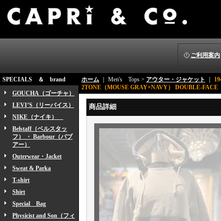
ご利用案内
SPECIALS ＆ brand
ホーム
｜ Men's Tops >
アウター・ジャケット
｜
1
2TONE（MOUSE GRAY×NAVY） DOUBLE-FACE（ダ
GOUCHA（ゴーチャ）
LEVI’S（リーバイス）
商品詳細
NIKE（ナイキ）
Belstaff（ベルスタッ
フ） ・ Barbour（バブ
アー）
Outerwear・Jacket
Sweat & Parka
T-shirt
Shirt
Special Bag
Physicist and Son（フィ