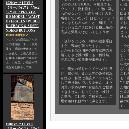
1920's〜 “ LEVI'S
ィのDEAD STOCK。何度見ても、
cm
（リーバイス） / No.2
ウットリ、惚れ惚れ。 《 他に同じ
て）、
” / “ 201 / 1922 YEA
ものがない 》 《 誰も同じものを
口まで
R'S MODEL ” WAIST
所有していない 》 はビンテージフ
部分
OVERALLS / W. BUC
ァンはもちろんのこと、所謂、フ
てお
KLEBACK & SUSPE
ァッショニスタにおける最上級の
感イ
NDERS BUTTONS
高揚と満足ではないでしょうか。
とい
19,800,000円
(税込)
りあ
・こちらの商品はアイテ
・裾部をはじめ、内側の縫製系は
ムの特性故、ネット販売
まだ、残糸が残ったまま。このこ
・今
及び、通販の予定はござ
とからも当該個体の保存状態の素
ビン
いません。ご購入希望の
晴らしさは誰の眼にも一目瞭然。
す。
お客様は事前にご連絡の
容易に窺い知る事が出来ます。
スト
上、ご来店、ご商談が可
年代
能な方と限らせて頂…
・ご周知の通りのアイテム特性及
ざい
び、僅少性、また近年の為替状況
これ
を鑑み、私達は当該アイテムを決
も 
して売り急いでおりません。また
” 
お買い求めやすいお値段でご提供
た物
できません。じっくりとご検討、
た返
ご熟考、ご比較、ご検索の上、ご
け出
用命頂ければ幸いに存じます。
赦の
す。
1900's〜 “ LEVI'S
（リーバイス） / No.2