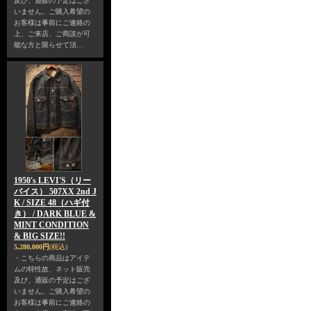
及び、通販の予定はござ
いません。ご購入希望の
お客様は事前にご連絡の
上、ご来店、ご商談が可
能な方と限らせて頂…
1950's LEVI'S（リー
バイス） 507XX 2nd J
K / SIZE 48（ハギ付
き） / DARK BLUE &
MINT CONDITION
& BIG SIZE!!
5,280,000円
(税込)
・こちらの商品はアイテ
ムの特性故、ネット販売
及び、通販の予定はござ
いません。ご購入希望の
お客様は事前にご連絡の