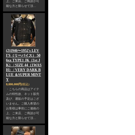
上、ご来店、ご商談が可
能な方と限らせて頂…
(2)1946〜1952's LEV
I'S（リーバイス） 50
6xx TYPE1 JK（1st J
K） / SIZE 44（1WAS
H） / VERY DARK B
LUE ＆SUPER MINT
Y
8,800,000円
(税込)
・こちらの商品はアイテ
ムの特性故、ネット販売
及び、通販の予定はござ
いません。ご購入希望の
お客様は事前にご連絡の
上、ご来店、ご商談が可
能な方と限らせて頂…