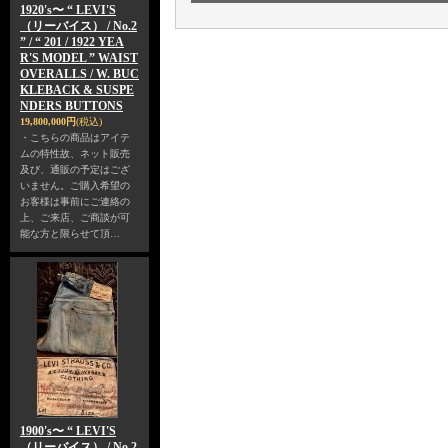
1920's〜 “ LEVI'S
（リーバイス） / No.2
” / “ 201 / 1922 YEA
R'S MODEL ” WAIST
OVERALLS / W. BUC
KLEBACK & SUSPE
NDERS BUTTONS
19,800,000円
(税込)
・こちらの商品はアイテ
ムの特性故、ネット販売
及び、通販の予定はござ
いません。ご購入希望の
お客様は事前にご連絡の
上、ご来店、ご商談が可
能な方と限らせて頂…
1900's〜 “ LEVI'S
（リーバイス） / No.2