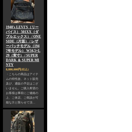
1940's LEVI'S（リー
バイス） 501XX（ダ
ブルエックス） / ONE
SIDE（片面） / レザ
ーパッチモデル（194
7年モデル） W34,5×L
29（実寸） / SUPER
DARK ＆ SUPER MI
NTY
8,800,000円
(税込)
・こちらの商品はアイテ
ムの特性故、ネット販売
及び、通販の予定はござ
いません。ご購入希望の
お客様は事前にご連絡の
上、ご来店、ご商談が可
能な方と限らせて頂…