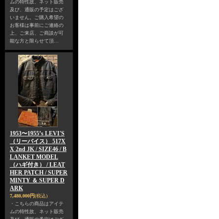
ムの特性故、ネット販売
及び、通販の予定はござ
いません。ご購入希望の
お客様は事前にご連絡の
上、ご来店、ご商談が可
能な方と限らせて頂…
1953〜1955’s LEVI'S
（リーバイス） 517X
X 2nd JK / SIZE46 / B
LANKET MODEL
（ハギ付き） / LEAT
HER PATCH / SUPER
MINTY ＆ SUPER D
ARK
7,480,000円
(税込)
・こちらの商品はアイテ
ムの特性故、ネット販売