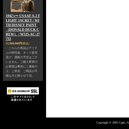
1942's〜 USAAF A-2 F
LIGHT JACKET / WI
TH DISNEY PAINT
（DONALD DUCK C
REW） / W535-AC-27
753
11,000,000円
(税込)
・こちらの商品はアイテ
ムの特性故、ネット販売
及び、通販の予定はござ
いません。ご購入希望の
お客様は事前にご連絡の
上、ご来店、ご商談が可
能な方と限らせて頂…
Copyright © 2005 Capri. Al