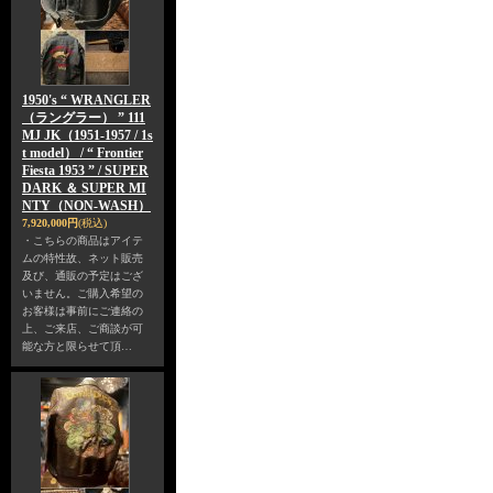
1950's “ WRANGLER
（ラングラー） ” 111
MJ JK（1951-1957 / 1s
t model） / “ Frontier
Fiesta 1953 ” / SUPER
DARK ＆ SUPER MI
NTY（NON-WASH）
7,920,000円
(税込)
・こちらの商品はアイテ
ムの特性故、ネット販売
及び、通販の予定はござ
いません。ご購入希望の
お客様は事前にご連絡の
上、ご来店、ご商談が可
能な方と限らせて頂…