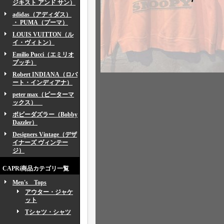
ジキスト アンド サン）
adidas（アディダス）
・ PUMA（プーマ）
LOUIS VUITTON（ル
イ・ヴィトン）
Emilio Pucci（エミリオ
プッチ）
Robert INDIANA（ロバ
ート・インディアナ）
peter max（ピーターマ
ックス）
ボビーダズラー（Bobby
Dazzler）
Designers Vintage（デザ
イナーズ ヴィンテー
ジ）
CAPRi商品カテゴリ一覧
Men's Tops
アウター・ジャケ
ット
Tシャツ・シャツ