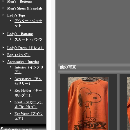
Men's Bottoms
Men's Shoes & Sandals
Lady's Tops
アウター・ジャケ
ット
Lady's Bottoms
スカート・パンツ
Lady's Dress（ドレス）
Bag（バッグ）
Accessories・Interior
他の写真
Interior（インテリ
ア）
Accessories（アク
セサリー）
Key Holder（キー
ホルダー）
Scarf（スカーフ）
＆ Tie（タイ）
Eye Wear（アイウ
ェア）