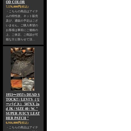
OD COLOR
7,576,800円
(税込)
・こちらの商品はアイテ
ムの特性故、ネット販売
及び、通販の予定はござ
いません。ご購入希望の
お客様は事前にご連絡の
上、ご来店、ご商談が可
能な方と限らせて頂…
1953〜1955's DEAD S
TOCK!! / LEVI'S（リ
ーバイス） 507XX 2n
d JK / SIZE 40 / W. "
SUPER JUICY LEAT
HER PATCH "
6,916,800円
(税込)
・こちらの商品はアイテ