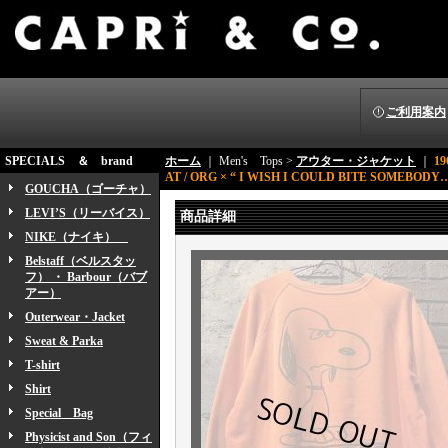
ご利用案内
SPECIALS ＆ brand
ホーム
｜ Men's Tops >
アウター・ジャケット
｜
1
AT / ORG × “ I WISH I COULD BITE SOMEBOD
GOUCHA（ゴーチャ）
LEVI’S（リーバイス）
商品詳細
NIKE（ナイキ）
Belstaff（ベルスタッ
フ） ・ Barbour（バブ
アー）
Outerwear・Jacket
Sweat & Parka
T-shirt
Shirt
Special Bag
Physicist and Son（フィ