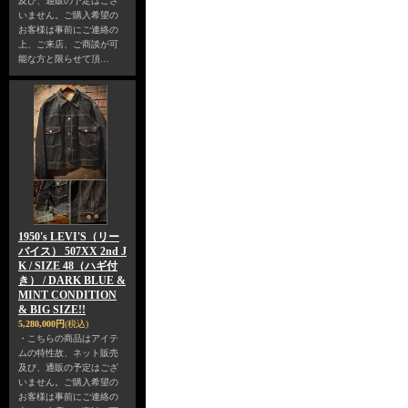
及び、通販の予定はござ
いません。ご購入希望の
お客様は事前にご連絡の
上、ご来店、ご商談が可
能な方と限らせて頂…
1950's LEVI'S（リー
バイス） 507XX 2nd J
K / SIZE 48（ハギ付
き） / DARK BLUE &
MINT CONDITION
& BIG SIZE!!
5,280,000円
(税込)
・こちらの商品はアイテ
ムの特性故、ネット販売
及び、通販の予定はござ
いません。ご購入希望の
お客様は事前にご連絡の