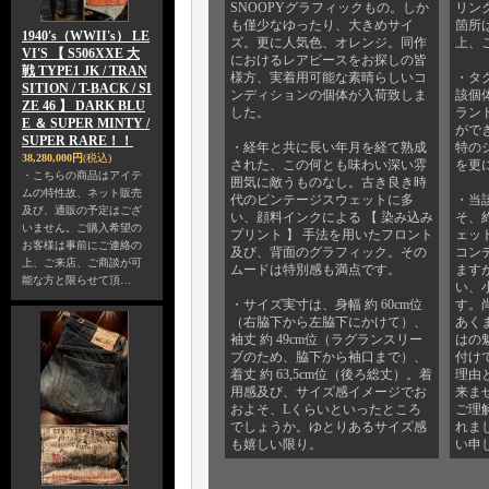
SNOOPYグラフィックもの。しか
リン
も僅少なゆったり、大きめサイ
箇所
1940's（WWII's） LE
ズ。更に人気色、オレンジ。同作
上、
VI'S 【 S506XXE 大
におけるレアピースをお探しの皆
戦 TYPE1 JK / TRAN
様方、実着用可能な素晴らしいコ
・タ
SITION / T-BACK / SI
ンディションの個体が入荷致しま
該個体
ZE 46 】 DARK BLU
した。
ラン
E ＆ SUPER MINTY /
がで
SUPER RARE！！
・経年と共に長い年月を経て熟成
特の
38,280,000円
(税込)
された、この何とも味わい深い雰
を更
・こちらの商品はアイテ
囲気に敵うものなし。古き良き時
ムの特性故、ネット販売
代のビンテージスウェットに多
・当
及び、通販の予定はござ
い、顔料インクによる 【 染み込み
そ、
いません。ご購入希望の
プリント 】 手法を用いたフロント
ェッ
お客様は事前にご連絡の
及び、背面のグラフィック。その
コン
上、ご来店、ご商談が可
ムードは特別感も満点です。
ます
能な方と限らせて頂…
い、
・サイズ実寸は、身幅 約 60cm位
す。
（右脇下から左脇下にかけて）、
あく
袖丈 約 49cm位（ラグランスリー
はの
ブのため、脇下から袖口まで）、
付け
着丈 約 63,5cm位（後ろ総丈）。着
理由
用感及び、サイズ感イメージでお
来ま
およそ、Lくらいといったところ
ご理
でしょうか。ゆとりあるサイズ感
れま
も嬉しい限り。
い申