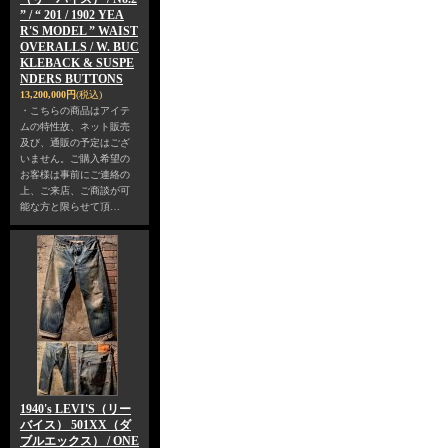
” / “ 201 / 1902 YEA
R'S MODEL ” WAIST
OVERALLS / W. BUC
KLEBACK & SUSPE
NDERS BUTTONS
13,200,000円
(税込)
・こちらの商品はアイテ
ムの特性故、ネット販売
及び、通販の予定はござ
いません。ご購入希望の
お客様は事前にご連絡の
上、ご来店、ご商談が可
能な方と限らせて頂…
1940's LEVI'S（リー
バイス） 501XX（ダ
ブルエックス） / ONE