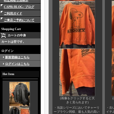
特定商取引法表示
CAPRi BLOG / ブログ
ご利用ガイド
ご来店ご予約について
Shopping Cart
カートの中身
カートは空です。
ログイン
新規登録はこちら
ログインはこちら
Hot Item
(画像をクリックすると大
きく見られます)
・当該シリーズにおいてチャーリ
・古
ーブラウン同様、最も人気の高い
イテ