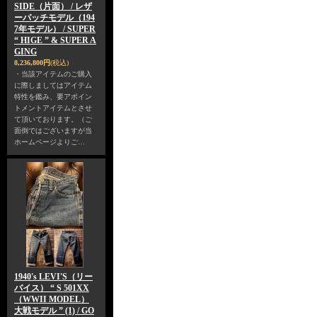
SIDE（片面） / レザ
ーパッチモデル（194
7年モデル） / SUPER
“ HIGE ” & SUPER A
GING
8,236,800円
(税込)
・当該アイテムのご購入
に際しましてはアイテム
特性を鑑み、要アポイン
トメントアイテムとさせ
て頂いております。（ご
面倒ではございますが当
ホームページよりご…
1940's LEVI'S（リー
バイス） “ S 501XX
（WWII MODEL）
大戦モデル ” (1) / GO