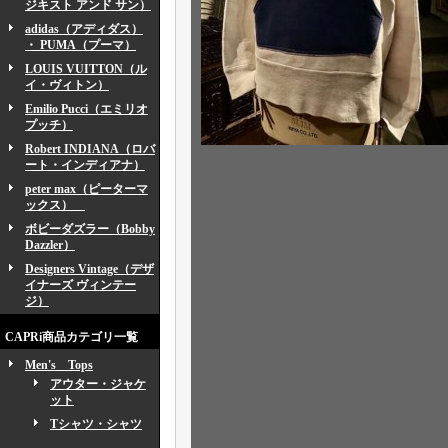
ジキスト アンド サン）
adidas（アディダス）
・ PUMA（プーマ）
LOUIS VUITTON（ル
イ・ヴィトン）
Emilio Pucci（エミリオ
プッチ）
Robert INDIANA（ロバ
ート・インディアナ）
peter max（ピーターマ
ックス）
ボビーダズラー（Bobby
Dazzler）
Designers Vintage（デザ
イナーズ ヴィンテー
ジ）
CAPRi商品カテゴリ一覧
Men's Tops
アウター・ジャケ
ット
Tシャツ・シャツ