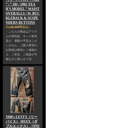
” / “ 201 / 1902 YEA
R'S MODEL ” WAIST
OVERALLS / W. BUC
KLEBACK & SUSPE
NDERS BUTTONS
13,200,000円
(税込)
・こちらの商品はアイテ
ムの特性故、ネット販売
及び、通販の予定はござ
いません。ご購入希望の
お客様は事前にご連絡の
上、ご来店、ご商談が可
能な方と限らせて頂…
1940's LEVI'S（リー
バイス） 501XX（ダ
ブルエックス） / ONE