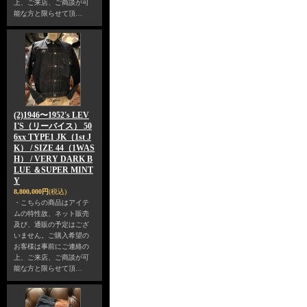
上、ご来店、ご商談が可
能な方と限らせて頂…
(2)1946〜1952's LEV
I'S（リーバイス） 50
6xx TYPE1 JK（1st J
K） / SIZE 44（1WAS
H） / VERY DARK B
LUE ＆SUPER MINT
Y
8,800,000円
(税込)
・こちらの商品はアイテ
ムの特性故、ネット販売
及び、通販の予定はござ
いません。ご購入希望の
お客様は事前にご連絡の
上、ご来店、ご商談が可
能な方と限らせて頂…