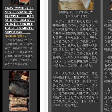
1940's（WWII's） LE
(画像をクリックすると大
VI'S 【 S506XXE 大
きく見られます)
戦 TYPE1 JK / TRAN
SITION / T-BACK / SI
・ボディー全体にわたり程よい経
・ご
ZE 46 】 DARK BLU
年感が生じつつも、大きなダメー
の素
E ＆ SUPER MINTY /
ジや致命傷のない、経年熟成とそ
イス
SUPER RARE！！
の昇華が理想的な個体となってお
ーデ
38,280,000円
(税込)
ります。今からおおよそ、80年近
とも
・こちらの商品はアイテ
くも昔のビンテージの後付けパー
を引
ムの特性故、ネット販売
カにして、素晴らしい個体が入荷
り、
及び、通販の予定はござ
致しました。古いビンテージのス
特別
いません。ご購入希望の
ウェットアイテムに多く見られる
お客様は事前にご連絡の
極端なシュリンクや縦縮み、激し
・裾
上、ご来店、ご商談が可
いダメージ部位や劣化箇所はござ
ム部
能な方と限らせて頂…
いません。ご安心下さいませ。
もの
の判
・ネックリブ部より製品に一体縫
年代頃
製が施された、独立するフード部
ム）
の所謂、 “ 後付けフード仕様 ” に
の機
多くのビンテージスウェットファ
ンの皆様方が感嘆のことでしょ
・あ
う。その特別感は別格です。復刻
ンテ
製品ではどうしても表現できない
成を
この表情はやはり、 【 オリジナル
れ、
=本物 】 ならでは。
フェ
等が