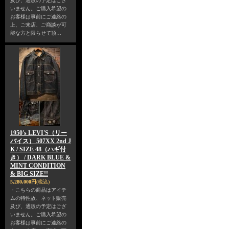
及び、通販の予定はござ
いません。ご購入希望の
お客様は事前にご連絡の
上、ご来店、ご商談が可
能な方と限らせて頂…
1950's LEVI'S（リー
バイス） 507XX 2nd J
K / SIZE 48（ハギ付
き） / DARK BLUE &
MINT CONDITION
& BIG SIZE!!
5,280,000円
(税込)
・こちらの商品はアイテ
ムの特性故、ネット販売
及び、通販の予定はござ
いません。ご購入希望の
お客様は事前にご連絡の