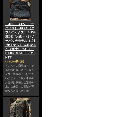
1940's LEVI'S（リー
バイス） 501XX（ダ
ブルエックス） / ONE
SIDE（片面） / レザ
ーパッチモデル（194
7年モデル） W34,5×L
29（実寸） / SUPER
DARK ＆ SUPER MI
NTY
8,800,000円
(税込)
・こちらの商品はアイテ
ムの特性故、ネット販売
及び、通販の予定はござ
いません。ご購入希望の
お客様は事前にご連絡の
上、ご来店、ご商談が可
能な方と限らせて頂…