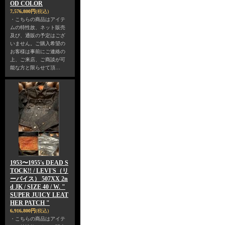
OD COLOR
7,576,800円
(税込)
・こちらの商品はアイテ
ムの特性故、ネット販売
及び、通販の予定はござ
いません。ご購入希望の
お客様は事前にご連絡の
上、ご来店、ご商談が可
能な方と限らせて頂…
1953〜1955's DEAD S
TOCK!! / LEVI'S（リ
ーバイス） 507XX 2n
d JK / SIZE 40 / W. "
SUPER JUICY LEAT
HER PATCH "
6,916,800円
(税込)
・こちらの商品はアイテ