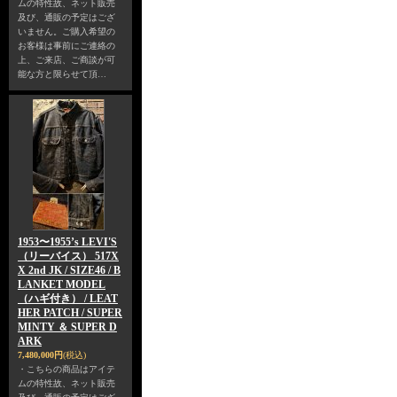
ムの特性故、ネット販売
及び、通販の予定はござ
いません。ご購入希望の
お客様は事前にご連絡の
上、ご来店、ご商談が可
能な方と限らせて頂…
1953〜1955’s LEVI'S
（リーバイス） 517X
X 2nd JK / SIZE46 / B
LANKET MODEL
（ハギ付き） / LEAT
HER PATCH / SUPER
MINTY ＆ SUPER D
ARK
7,480,000円
(税込)
・こちらの商品はアイテ
ムの特性故、ネット販売