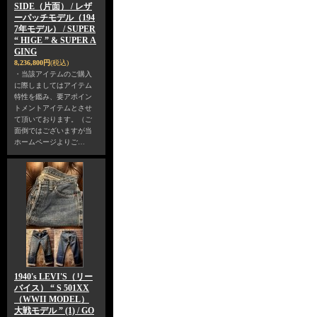
SIDE（片面） / レザ
ーパッチモデル（194
7年モデル） / SUPER
“ HIGE ” & SUPER A
GING
8,236,800円
(税込)
・当該アイテムのご購入
に際しましてはアイテム
特性を鑑み、要アポイン
トメントアイテムとさせ
て頂いております。（ご
面倒ではございますが当
ホームページよりご…
1940's LEVI'S（リー
バイス） “ S 501XX
（WWII MODEL）
大戦モデル ” (1) / GO