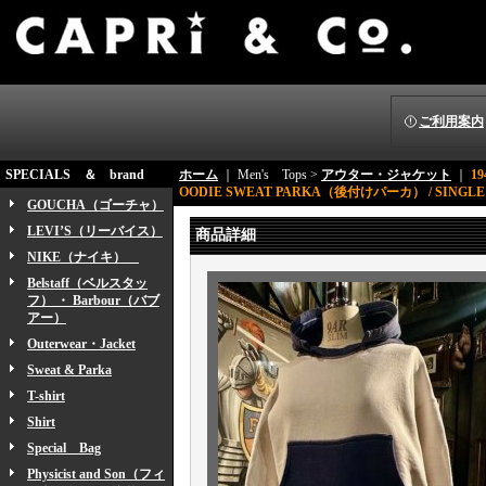
ご利用案内
SPECIALS ＆ brand
ホーム
｜ Men's Tops >
アウター・ジャケット
｜
19
OODIE SWEAT PARKA（後付けパーカ） / SINGLE FA
GOUCHA（ゴーチャ）
LEVI’S（リーバイス）
商品詳細
NIKE（ナイキ）
Belstaff（ベルスタッ
フ） ・ Barbour（バブ
アー）
Outerwear・Jacket
Sweat & Parka
T-shirt
Shirt
Special Bag
Physicist and Son（フィ