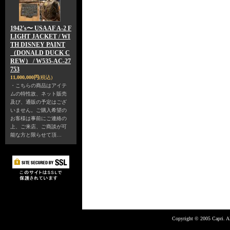
1942's〜 USAAF A-2 F
LIGHT JACKET / WI
TH DISNEY PAINT
（DONALD DUCK C
REW） / W535-AC-27
753
11,000,000円
(税込)
・こちらの商品はアイテ
ムの特性故、ネット販売
及び、通販の予定はござ
いません。ご購入希望の
お客様は事前にご連絡の
上、ご来店、ご商談が可
能な方と限らせて頂…
Copyright © 2005 Capri. Al