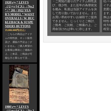
・ご周知の通りのアイテム特性及
社バ
1920's〜 “ LEVI'S
び、僅少性、また近年の為替状況
イテ
（リーバイス） / No.2
を鑑み、私達は当該アイテムを決
意図
” / “ 201 / 1922 YEA
して売り急いでおりません。また
ます
R'S MODEL ” WAIST
お買い求めやすいお値段でご提供
換は
OVERALLS / W. BUC
できません。じっくりとご検討、
特性
KLEBACK & SUSPE
ご熟考、ご比較、ご検索の上、ご
何方
NDERS BUTTONS
用命頂ければ幸いに存じます。
程宜
19,800,000円
(税込)
・こちらの商品はアイテ
ムの特性故、ネット販売
及び、通販の予定はござ
いません。ご購入希望の
お客様は事前にご連絡の
上、ご来店、ご商談が可
能な方と限らせて頂…
1900's〜 “ LEVI'S
（リーバイス） / No.2