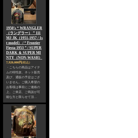
1950's “ WRANGLER
（ラングラー） ” 111
MJ JK（1951-1957 / 1s
t model） / “ Frontier
Fiesta 1953 ” / SUPER
DARK ＆ SUPER MI
NTY（NON-WASH）
7,920,000円
(税込)
・こちらの商品はアイテ
ムの特性故、ネット販売
及び、通販の予定はござ
いません。ご購入希望の
お客様は事前にご連絡の
上、ご来店、ご商談が可
能な方と限らせて頂…