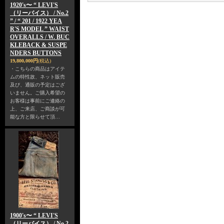
1920's〜 “ LEVI'S
（リーバイス） / No.2
” / “ 201 / 1922 YEA
R'S MODEL ” WAIST
OVERALLS / W. BUC
KLEBACK & SUSPE
NDERS BUTTONS
19,800,000円
(税込)
・こちらの商品はアイテ
ムの特性故、ネット販売
及び、通販の予定はござ
いません。ご購入希望の
お客様は事前にご連絡の
上、ご来店、ご商談が可
能な方と限らせて頂…
1900's〜 “ LEVI'S
（リーバイス） / No.2