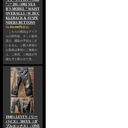
” / “ 201 / 1902 YEA
R'S MODEL ” WAIST
OVERALLS / W. BUC
KLEBACK & SUSPE
NDERS BUTTONS
13,200,000円
(税込)
・こちらの商品はアイテ
ムの特性故、ネット販売
及び、通販の予定はござ
いません。ご購入希望の
お客様は事前にご連絡の
上、ご来店、ご商談が可
能な方と限らせて頂…
1940's LEVI'S（リー
バイス） 501XX（ダ
ブルエックス） / ONE