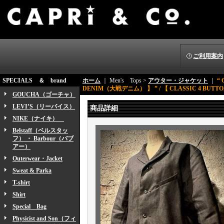
ご利用案内
SPECIALS ＆ brand
ホーム
｜ Men's Tops >
アウター・ジャケット
｜
“ 
DENIM（大戦デニム） 】 ” / 【 CLASSIC 4 BUTTO
GOUCHA（ゴーチャ）
LEVI’S（リーバイス）
商品詳細
NIKE（ナイキ）
Belstaff（ベルスタッ
フ） ・ Barbour（バブ
アー）
Outerwear・Jacket
Sweat & Parka
T-shirt
Shirt
Special Bag
Physicist and Son（フィ