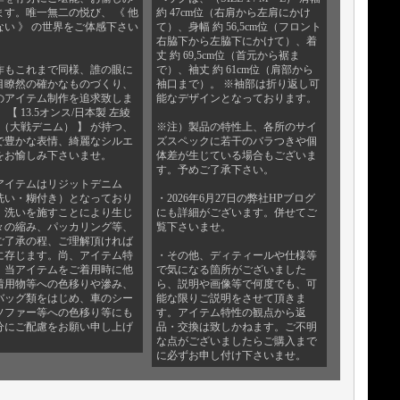
ます。唯一無二の悦び、 《 他
約 47cm位（右肩から左肩にかけ
ない 》 の世界をご体感下さい
て）、身幅 約 56,5cm位（フロント
。
右脇下から左脇下にかけて）、着
丈 約 69,5cm位（首元から裾ま
作もこれまで同様、誰の眼に
で）、袖丈 約 61cm位（肩部から
目瞭然の確かなものづくり、
袖口まで）。 ※袖部は折り返し可
のアイテム制作を追求致しま
能なデザインとなっております。
 【 13.5オンス/日本製 左綾
I（大戦デニム） 】 が持つ、
※注）製品の特性上、各所のサイ
で豊かな表情、綺麗なシルエ
ズスペックに若干のバラつきや個
をお愉しみ下さいませ。
体差が生じている場合もございま
す。予めご了承下さい。
アイテムはリジットデニム
洗い・糊付き）となっており
・2026年6月27日の弊社HPブログ
。洗いを施すことにより生じ
にも詳細がございます。併せてご
々の縮み、パッカリング等、
覧下さいませ。
ご了承の程、ご理解頂ければ
に存じます。尚、アイテム特
・その他、ディティールや仕様等
、当アイテムをご着用時に他
で気になる箇所がございました
着用物等への色移りや滲み、
ら、説明や画像等で何度でも、可
バッグ類をはじめ、車のシー
能な限りご説明をさせて頂きま
ソファー等への色移り等にも
す。アイテム特性の観点から返
分にご配慮をお願い申し上げ
品・交換は致しかねます。ご不明
。
な点がございましたらご購入まで
に必ずお申し付け下さいませ。