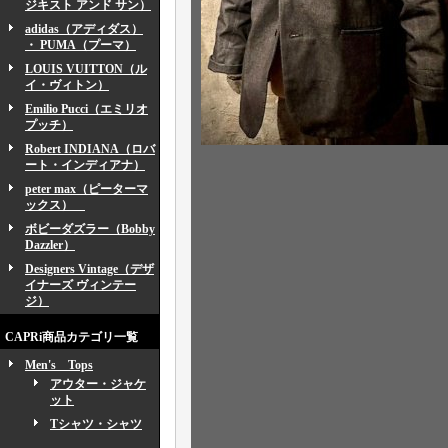
ジキスト アンド サン）
adidas（アディダス）
・ PUMA（プーマ）
LOUIS VUITTON（ル
イ・ヴィトン）
Emilio Pucci（エミリオ
プッチ）
Robert INDIANA（ロバ
ート・インディアナ）
peter max（ピーターマ
ックス）
ボビーダズラー（Bobby
Dazzler）
Designers Vintage（デザ
イナーズ ヴィンテー
ジ）
CAPRi商品カテゴリ一覧
Men's Tops
アウター・ジャケ
ット
Tシャツ・シャツ