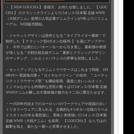
・【 NEW GOUCHA 】 皆様方、お待たせ致しました。 【 GOU
CHA 】 のクラシックラインより13.5オンス/日本製 左綾 WWII
（大戦デニム）使用の人気定番デニムラインが5年ぶりにリニュ
ーアル。WEB販売開始。
・ジャケットデザインは前作となる “ タイプライター素材 ” で
制作した 【 クラシック型4ボタン仕様JK 】 を基にアップデー
ト。今作では新たにパターンを一から引き直し、素材感や表情
が強くなる “ 大戦仕様左綾デニム ” 素材とクラシックデザイン
のマッチング、シルエットバランスの昇華を目指しました。
・セットアップとなるデニムトラウザーズはこれまで同様、193
0年代〜 英国海兵隊＝ “ ロイヤルマリーン ” の名作、 “ ユーティ
リティトラウザーズ型 ” を継続採用。適度に太いシルエット、
ミニマルながらも特徴的な意匠の数々は13.5オンス/日本製 左綾
WWIIデニムが醸し出す素材感の魅力を十二分に際立たせます。
・〜1920年代頃までのヨーロッパのワークウェアや英国の古い
ミリタリーウェアに見られる、古典的な4つボタン仕様のラペル
ドスタイルのJKを着想源に、黒味と表情強い13.5オンス/日本製
左綾 WWII（大戦デニム）を採用。 【 GOUCHA 】 ならではの
解釈を加え、新たな一着へと昇華させました。