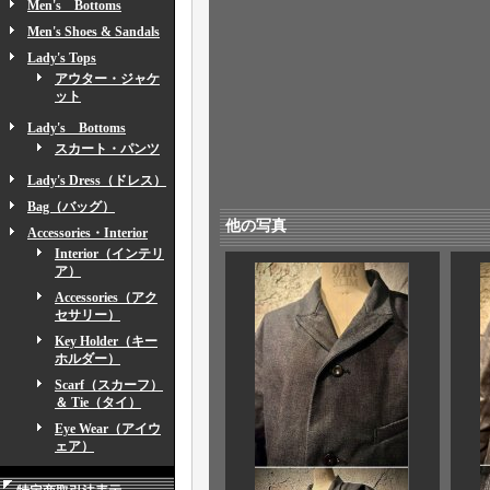
Men's Bottoms
Men's Shoes & Sandals
Lady's Tops
アウター・ジャケ
ット
Lady's Bottoms
スカート・パンツ
Lady's Dress（ドレス）
Bag（バッグ）
他の写真
Accessories・Interior
Interior（インテリ
ア）
Accessories（アク
セサリー）
Key Holder（キー
ホルダー）
Scarf（スカーフ）
＆ Tie（タイ）
Eye Wear（アイウ
ェア）