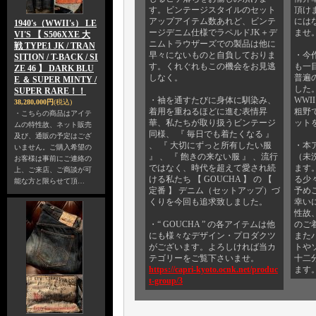
す。ビンテージスタイルのセット
頂け
アップアイテム数あれど、ビンテ
には
1940's（WWII's） LE
ージデニム仕様でラペルドJK＋デ
ませ
VI'S 【 S506XXE 大
ニムトラウザーズでの製品は他に
戦 TYPE1 JK / TRAN
早々にないものと自負しておりま
・今
SITION / T-BACK / SI
す。くれぐれもこの機会をお見逃
も一
ZE 46 】 DARK BLU
しなく。
普遍
E ＆ SUPER MINTY /
した。
SUPER RARE！！
・袖を通すたびに身体に馴染み、
WWI
38,280,000円
(税込)
着用を重ねるほどに進む表情昇
粗野
・こちらの商品はアイテ
華、私たちが取り扱うビンテージ
ット
ムの特性故、ネット販売
同様、 『 毎日でも着たくなる 』
及び、通販の予定はござ
、 『 大切にずっと所有したい服
・本
いません。ご購入希望の
』 、 『 飽きの来ない服 』 、流行
（未
お客様は事前にご連絡の
ではなく、時代を超えて愛され続
ます
上、ご来店、ご商談が可
ける私たち 【 GOUCHA 】 の 【
る少
能な方と限らせて頂…
定番 】 デニム（セットアップ）づ
予め
くりを今回も追求致しました。
幸い
性故
・“ GOUCHA ” の各アイテムは他
のご
にも様々なデザイン・プロダクツ
また
がございます。よろしければ当カ
トや
テゴリーをご覧下さいませ。
十二
https://capri-kyoto.ocnk.net/produc
ます
t-group/3