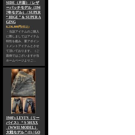
SIDE（片面） / レザ
ーパッチモデル（194
7年モデル） / SUPER
“ HIGE ” & SUPER A
GING
8,236,800円
(税込)
・当該アイテムのご購入
に際しましてはアイテム
特性を鑑み、要アポイン
トメントアイテムとさせ
て頂いております。（ご
面倒ではございますが当
ホームページよりご…
1940's LEVI'S（リー
バイス） “ S 501XX
（WWII MODEL）
大戦モデル ” (1) / GO