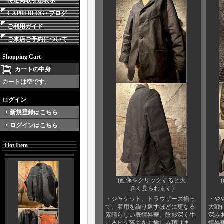
特定商取引法表示
CAPRi BLOG / ブログ
ご利用ガイド
ご来店ご予約について
Shopping Cart
カートの中身
カートは空です。
ログイン
新規登録はこちら
ログインはこちら
Hot Item
(画像をクリックすると大
きく見られます)
・ジャケット、トラウザーズ揃っ
・や
て、着用を繰り返すほどに更なる
大戦
素晴らしい表情昇華、陰影深く生
深み
じるヒゲ落ちをお愉しみ頂けま
情昇