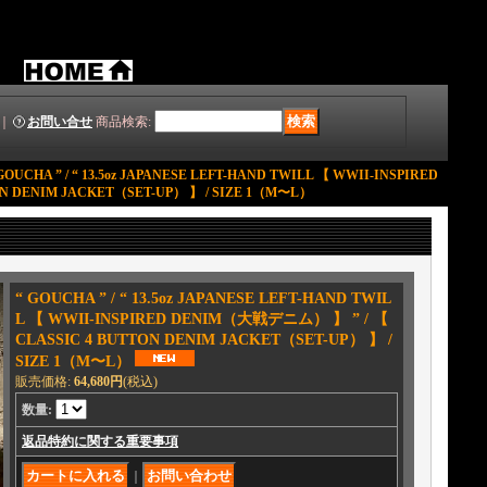
｜
お問い合せ
商品検索
:
GOUCHA ” / “ 13.5oz JAPANESE LEFT-HAND TWILL 【 WWII-INSPIRED
N DENIM JACKET（SET-UP） 】 / SIZE 1（M〜L）
“ GOUCHA ” / “ 13.5oz JAPANESE LEFT-HAND TWIL
L 【 WWII-INSPIRED DENIM（大戦デニム） 】 ” / 【
CLASSIC 4 BUTTON DENIM JACKET（SET-UP） 】 /
SIZE 1（M〜L）
販売価格
:
64,680円
(税込)
数量
:
返品特約に関する重要事項
｜