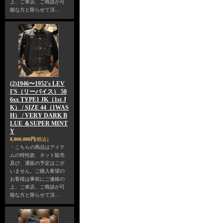
上、ご来店、ご商談が可
能な方と限らせて頂…
(2)1946〜1952's LEV
I'S（リーバイス） 50
6xx TYPE1 JK（1st J
K） / SIZE 44（1WAS
H） / VERY DARK B
LUE ＆SUPER MINT
Y
8,800,000円
(税込)
・こちらの商品はアイテ
ムの特性故、ネット販売
及び、通販の予定はござ
いません。ご購入希望の
お客様は事前にご連絡の
上、ご来店、ご商談が可
能な方と限らせて頂…