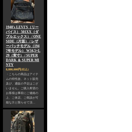
1940's LEVI'S（リー
バイス） 501XX（ダ
ブルエックス） / ONE
SIDE（片面） / レザ
ーパッチモデル（194
7年モデル） W34,5×L
29（実寸） / SUPER
DARK ＆ SUPER MI
NTY
8,800,000円
(税込)
・こちらの商品はアイテ
ムの特性故、ネット販売
及び、通販の予定はござ
いません。ご購入希望の
お客様は事前にご連絡の
上、ご来店、ご商談が可
能な方と限らせて頂…