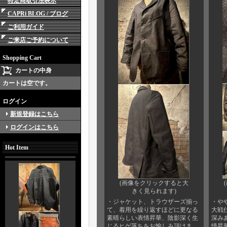
特定商取引法表示
CAPRi BLOG / ブログ
ご利用ガイド
ご来店ご予約について
Shopping Cart
カートの中身
カートは空です。
ログイン
新規登録はこちら
ログインはこちら
Hot Item
(画像をクリックすると大
きく見られます)
・ジャケット、トラウザーズ揃っ
・や
て、着用を繰り返すほどに更なる
大戦
素晴らしい表情昇華、陰影深く生
深み
じるヒゲ落ちをお愉しみ頂けま
情昇