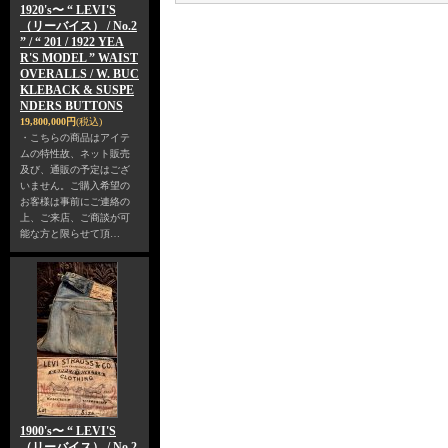
1920's〜 “ LEVI'S
（リーバイス） / No.2
” / “ 201 / 1922 YEA
R'S MODEL ” WAIST
OVERALLS / W. BUC
KLEBACK & SUSPE
NDERS BUTTONS
19,800,000円
(税込)
・こちらの商品はアイテ
ムの特性故、ネット販売
及び、通販の予定はござ
いません。ご購入希望の
お客様は事前にご連絡の
上、ご来店、ご商談が可
能な方と限らせて頂…
1900's〜 “ LEVI'S
（リーバイス） / No.2