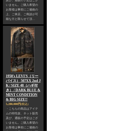
及び、通販の予定はござ
いません。ご購入希望の
お客様は事前にご連絡の
上、ご来店、ご商談が可
能な方と限らせて頂…
1950's LEVI'S（リー
バイス） 507XX 2nd J
K / SIZE 48（ハギ付
き） / DARK BLUE &
MINT CONDITION
& BIG SIZE!!
5,280,000円
(税込)
・こちらの商品はアイテ
ムの特性故、ネット販売
及び、通販の予定はござ
いません。ご購入希望の
お客様は事前にご連絡の