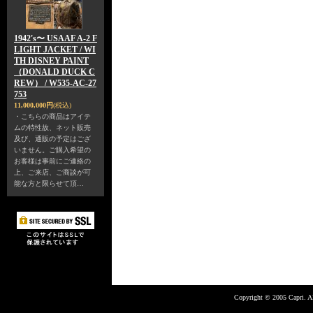
1942's〜 USAAF A-2 F
LIGHT JACKET / WI
TH DISNEY PAINT
（DONALD DUCK C
REW） / W535-AC-27
753
11,000,000円
(税込)
・こちらの商品はアイテ
ムの特性故、ネット販売
及び、通販の予定はござ
いません。ご購入希望の
お客様は事前にご連絡の
上、ご来店、ご商談が可
能な方と限らせて頂…
Copyright © 2005 Capri. Al