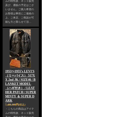
ムの特性故、ネット販売
及び、通販の予定はござ
いません。ご購入希望の
お客様は事前にご連絡の
上、ご来店、ご商談が可
能な方と限らせて頂…
1953〜1955’s LEVI'S
（リーバイス） 517X
X 2nd JK / SIZE46 / B
LANKET MODEL
（ハギ付き） / LEAT
HER PATCH / SUPER
MINTY ＆ SUPER D
ARK
7,480,000円
(税込)
・こちらの商品はアイテ
ムの特性故、ネット販売