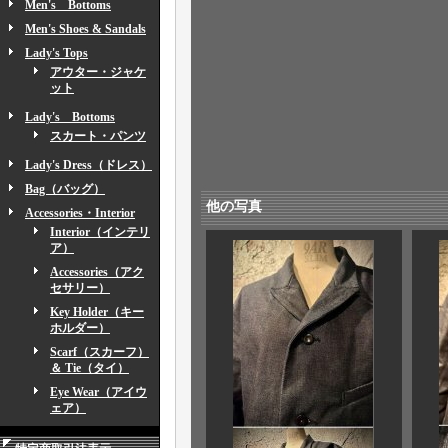
Men's Bottoms
Men's Shoes & Sandals
Lady's Tops
アウター・ジャケ
ット
Lady's Bottoms
スカート・パンツ
Lady's Dress（ドレス）
Bag（バッグ）
他の写真
Accessories・Interior
Interior（インテリ
ア）
Accessories（アク
セサリー）
Key Holder（キー
ホルダー）
Scarf（スカーフ）
＆ Tie（タイ）
Eye Wear（アイウ
ェア）