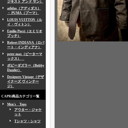
ジキスト アンド サン）
adidas（アディダス）
・ PUMA（プーマ）
LOUIS VUITTON（ル
イ・ヴィトン）
Emilio Pucci（エミリオ
プッチ）
Robert INDIANA（ロバ
ート・インディアナ）
peter max（ピーターマ
ックス）
ボビーダズラー（Bobby
Dazzler）
Designers Vintage（デザ
イナーズ ヴィンテー
ジ）
CAPRi商品カテゴリ一覧
Men's Tops
アウター・ジャケ
ット
Tシャツ・シャツ