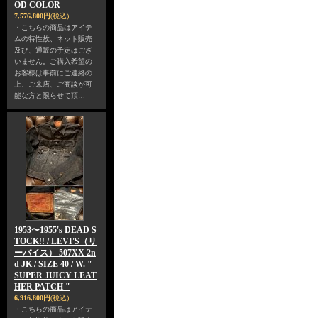
OD COLOR
7,576,800円
(税込)
・こちらの商品はアイテ
ムの特性故、ネット販売
及び、通販の予定はござ
いません。ご購入希望の
お客様は事前にご連絡の
上、ご来店、ご商談が可
能な方と限らせて頂…
1953〜1955's DEAD S
TOCK!! / LEVI'S（リ
ーバイス） 507XX 2n
d JK / SIZE 40 / W. "
SUPER JUICY LEAT
HER PATCH "
6,916,800円
(税込)
・こちらの商品はアイテ