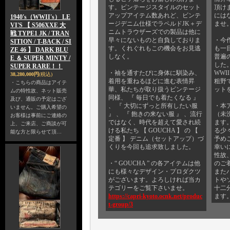
す。ビンテージスタイルのセット
頂け
アップアイテム数あれど、ビンテ
には
1940's（WWII's） LE
ージデニム仕様でラペルドJK＋デ
ませ
VI'S 【 S506XXE 大
ニムトラウザーズでの製品は他に
戦 TYPE1 JK / TRAN
早々にないものと自負しておりま
・今
SITION / T-BACK / SI
す。くれぐれもこの機会をお見逃
も一
ZE 46 】 DARK BLU
しなく。
普遍
E ＆ SUPER MINTY /
した。
SUPER RARE！！
・袖を通すたびに身体に馴染み、
WWI
38,280,000円
(税込)
着用を重ねるほどに進む表情昇
粗野
・こちらの商品はアイテ
華、私たちが取り扱うビンテージ
ット
ムの特性故、ネット販売
同様、 『 毎日でも着たくなる 』
及び、通販の予定はござ
、 『 大切にずっと所有したい服
・本
いません。ご購入希望の
』 、 『 飽きの来ない服 』 、流行
（未
お客様は事前にご連絡の
ではなく、時代を超えて愛され続
ます
上、ご来店、ご商談が可
ける私たち 【 GOUCHA 】 の 【
る少
能な方と限らせて頂…
定番 】 デニム（セットアップ）づ
予め
くりを今回も追求致しました。
幸い
性故
・“ GOUCHA ” の各アイテムは他
のご
にも様々なデザイン・プロダクツ
また
がございます。よろしければ当カ
トや
テゴリーをご覧下さいませ。
十二
https://capri-kyoto.ocnk.net/produc
ます
t-group/3