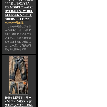
” / “ 201 / 1902 YEA
R'S MODEL ” WAIST
OVERALLS / W. BUC
KLEBACK & SUSPE
NDERS BUTTONS
13,200,000円
(税込)
・こちらの商品はアイテ
ムの特性故、ネット販売
及び、通販の予定はござ
いません。ご購入希望の
お客様は事前にご連絡の
上、ご来店、ご商談が可
能な方と限らせて頂…
1940's LEVI'S（リー
バイス） 501XX（ダ
ブルエックス） / ONE