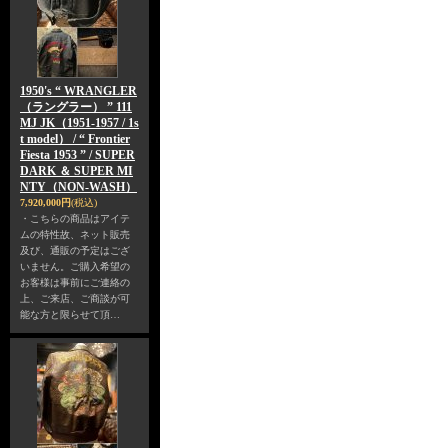
1950's “ WRANGLER
（ラングラー） ” 111
MJ JK（1951-1957 / 1s
t model） / “ Frontier
Fiesta 1953 ” / SUPER
DARK ＆ SUPER MI
NTY（NON-WASH）
7,920,000円
(税込)
・こちらの商品はアイテ
ムの特性故、ネット販売
及び、通販の予定はござ
いません。ご購入希望の
お客様は事前にご連絡の
上、ご来店、ご商談が可
能な方と限らせて頂…