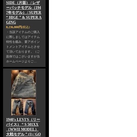
SIDE（片面） / レザ
ーパッチモデル（194
7年モデル） / SUPER
“ HIGE ” & SUPER A
GING
8,236,800円
(税込)
・当該アイテムのご購入
に際しましてはアイテム
特性を鑑み、要アポイン
トメントアイテムとさせ
て頂いております。（ご
面倒ではございますが当
ホームページよりご…
1940's LEVI'S（リー
バイス） “ S 501XX
（WWII MODEL）
大戦モデル ” (1) / GO