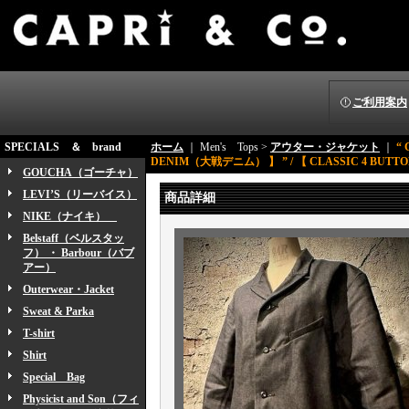
ご利用案内
SPECIALS ＆ brand
ホーム
｜ Men's Tops >
アウター・ジャケット
｜
“ 
DENIM（大戦デニム） 】 ” / 【 CLASSIC 4 BUTTO
GOUCHA（ゴーチャ）
LEVI’S（リーバイス）
商品詳細
NIKE（ナイキ）
Belstaff（ベルスタッ
フ） ・ Barbour（バブ
アー）
Outerwear・Jacket
Sweat & Parka
T-shirt
Shirt
Special Bag
Physicist and Son（フィ