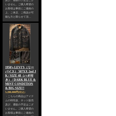
及び、通販の予定はござ
いません。ご購入希望の
お客様は事前にご連絡の
上、ご来店、ご商談が可
能な方と限らせて頂…
1950's LEVI'S（リー
バイス） 507XX 2nd J
K / SIZE 48（ハギ付
き） / DARK BLUE &
MINT CONDITION
& BIG SIZE!!
5,280,000円
(税込)
・こちらの商品はアイテ
ムの特性故、ネット販売
及び、通販の予定はござ
いません。ご購入希望の
お客様は事前にご連絡の