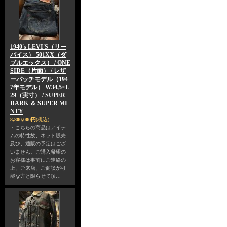
1940's LEVI'S（リー
バイス） 501XX（ダ
ブルエックス） / ONE
SIDE（片面） / レザ
ーパッチモデル（194
7年モデル） W34,5×L
29（実寸） / SUPER
DARK ＆ SUPER MI
NTY
8,800,000円
(税込)
・こちらの商品はアイテ
ムの特性故、ネット販売
及び、通販の予定はござ
いません。ご購入希望の
お客様は事前にご連絡の
上、ご来店、ご商談が可
能な方と限らせて頂…