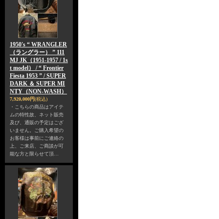
1950's “ WRANGLER
（ラングラー） ” 111
MJ JK（1951-1957 / 1s
t model） / “ Frontier
Fiesta 1953 ” / SUPER
DARK ＆ SUPER MI
NTY（NON-WASH）
7,920,000円
(税込)
・こちらの商品はアイテ
ムの特性故、ネット販売
及び、通販の予定はござ
いません。ご購入希望の
お客様は事前にご連絡の
上、ご来店、ご商談が可
能な方と限らせて頂…