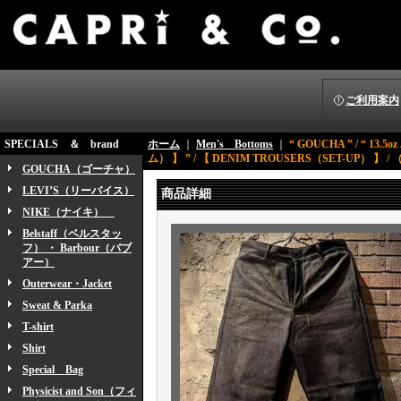
ご利用案内
SPECIALS ＆ brand
ホーム
｜
Men's Bottoms
｜
“ GOUCHA ” / “ 13
ム） 】 ” / 【 DENIM TROUSERS（SET-UP） 】 / （
GOUCHA（ゴーチャ）
LEVI’S（リーバイス）
商品詳細
NIKE（ナイキ）
Belstaff（ベルスタッ
フ） ・ Barbour（バブ
アー）
Outerwear・Jacket
Sweat & Parka
T-shirt
Shirt
Special Bag
Physicist and Son（フィ