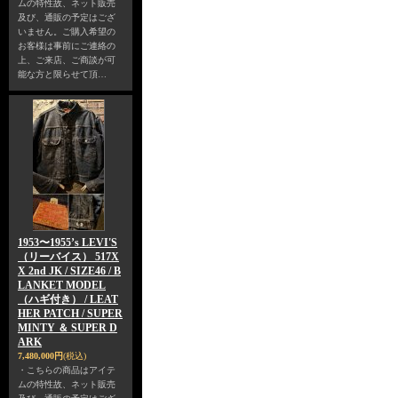
ムの特性故、ネット販売
及び、通販の予定はござ
いません。ご購入希望の
お客様は事前にご連絡の
上、ご来店、ご商談が可
能な方と限らせて頂…
1953〜1955’s LEVI'S
（リーバイス） 517X
X 2nd JK / SIZE46 / B
LANKET MODEL
（ハギ付き） / LEAT
HER PATCH / SUPER
MINTY ＆ SUPER D
ARK
7,480,000円
(税込)
・こちらの商品はアイテ
ムの特性故、ネット販売