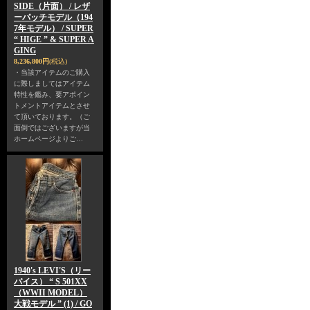
SIDE（片面） / レザ
ーパッチモデル（194
7年モデル） / SUPER
“ HIGE ” & SUPER A
GING
8,236,800円
(税込)
・当該アイテムのご購入
に際しましてはアイテム
特性を鑑み、要アポイン
トメントアイテムとさせ
て頂いております。（ご
面倒ではございますが当
ホームページよりご…
1940's LEVI'S（リー
バイス） “ S 501XX
（WWII MODEL）
大戦モデル ” (1) / GO