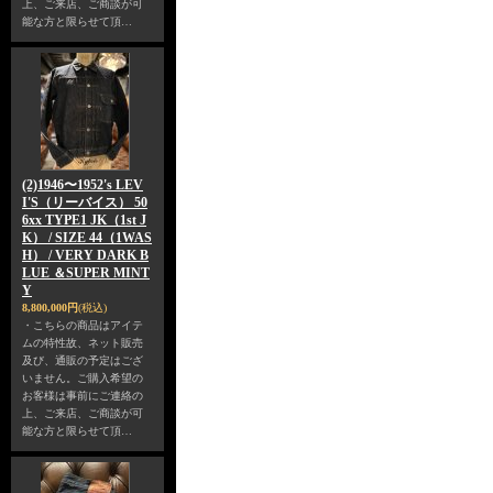
上、ご来店、ご商談が可
能な方と限らせて頂…
(2)1946〜1952's LEV
I'S（リーバイス） 50
6xx TYPE1 JK（1st J
K） / SIZE 44（1WAS
H） / VERY DARK B
LUE ＆SUPER MINT
Y
8,800,000円
(税込)
・こちらの商品はアイテ
ムの特性故、ネット販売
及び、通販の予定はござ
いません。ご購入希望の
お客様は事前にご連絡の
上、ご来店、ご商談が可
能な方と限らせて頂…