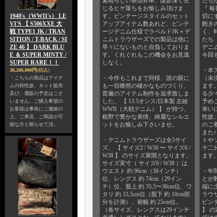
素晴らしい表情昇華、陰影深く生
たち
じるヒゲ落ちをお愉しみ頂けま
『 毎
1940's（WWII's） LE
す。ビンテージスタイルのセット
切に
VI'S 【 S506XXE 大
アップアイテム数あれど、ビンテ
飽き
戦 TYPE1 JK / TRAN
ージデニム仕様でラペルドJK＋デ
く、
SITION / T-BACK / SI
ニムトラウザーズでの製品は他に
たち 
ZE 46 】 DARK BLU
早々にないものと自負しておりま
デニ
E ＆ SUPER MINTY /
す。くれぐれもこの機会をお見逃
今回
SUPER RARE！！
しなく。
・本
38,280,000円
(税込)
・今作もこれまで同様、誰の眼に
（未
・こちらの商品はアイテ
も一目瞭然の確かなものづくり、
ます
ムの特性故、ネット販売
普遍のアイテム制作を追求致しま
る少
及び、通販の予定はござ
した。 【 13.5オンス/日本製 左綾
予め
いません。ご購入希望の
WWII（大戦デニム） 】 が持つ、
幸い
お客様は事前にご連絡の
粗野で豊かな表情、綺麗なシルエ
性故
上、ご来店、ご商談が可
ットをお愉しみ下さいませ。
のご
能な方と限らせて頂…
また
・デニムトラウザーズは全5サイ
トや
ズ、 【 サイズ2 / W30 〜 サイズ6 /
十二
W38 】 のサイズ展開となります。
ます
サイズ実寸（ サイズ6 / W38 ）は
ウエスト 約 96cm（38インチ）
・年
位、レングス 約 74cm（29イン
とが
チ）位、股上 約 35,5〜36cm位、ワ
端に
タリ 約 33,5cm位（股下 約 10cm部
ラウ
分を計測）、裾幅 約 25cm位。
ビンテ
（各サイズ、レングスは29インチ
】 