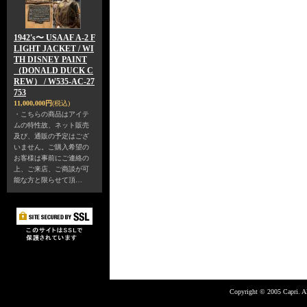
1942's〜 USAAF A-2 F
LIGHT JACKET / WI
TH DISNEY PAINT
（DONALD DUCK C
REW） / W535-AC-27
753
11,000,000円
(税込)
・こちらの商品はアイテ
ムの特性故、ネット販売
及び、通販の予定はござ
いません。ご購入希望の
お客様は事前にご連絡の
上、ご来店、ご商談が可
能な方と限らせて頂…
Copyright © 2005 Capri. Al