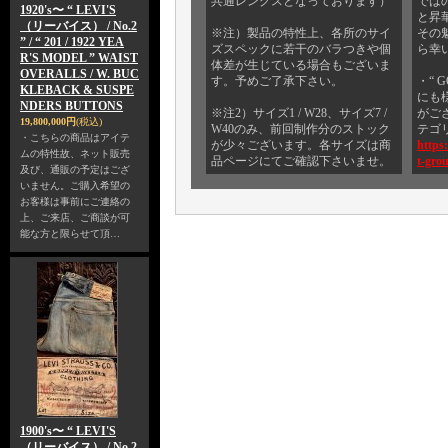
共通レングスとなっております）
では
1920's〜 “ LEVI'S
と昇
（リーバイス） / No.2
※注）製品の特性上、各所のサイ
その
” / “ 201 / 1922 YEA
ズスペックに若干のバラつきや個
ら幸
R'S MODEL ” WAIST
体差が生じている場合もございま
OVERALLS / W. BUC
す。予めご了承下さい。
・“ 
KLEBACK & SUSPE
にも
NDERS BUTTONS
※注2）サイズ1 / W28、サイズ7 /
がご
19,800,000円
(税込)
W40のみ、前回制作分のストック
テゴ
・こちらの商品はアイテ
が少々ございます。各サイズは商
https
ムの特性故、ネット販売
品ページにてご確認下さいませ。
t-gro
及び、通販の予定はござ
いません。ご購入希望の
お客様は事前にご連絡の
上、ご来店、ご商談が可
能な方と限らせて頂…
1900's〜 “ LEVI'S
（リーバイス） / No.2