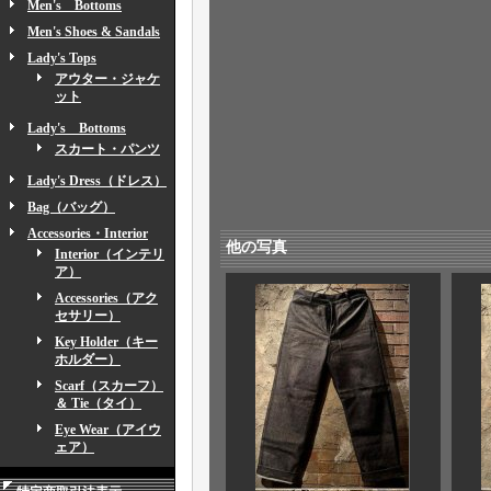
Men's Bottoms
Men's Shoes & Sandals
Lady's Tops
アウター・ジャケ
ット
Lady's Bottoms
スカート・パンツ
Lady's Dress（ドレス）
Bag（バッグ）
Accessories・Interior
他の写真
Interior（インテリ
ア）
Accessories（アク
セサリー）
Key Holder（キー
ホルダー）
Scarf（スカーフ）
＆ Tie（タイ）
Eye Wear（アイウ
ェア）