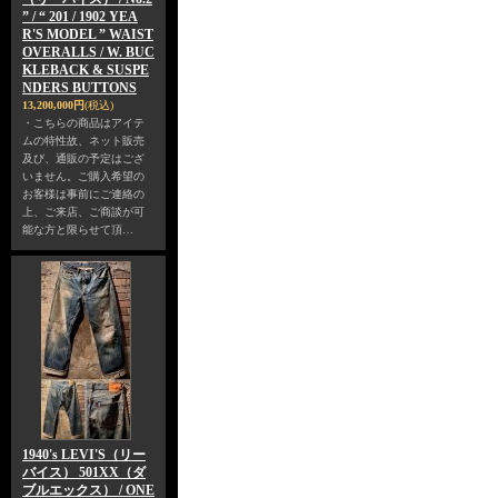
” / “ 201 / 1902 YEA
R'S MODEL ” WAIST
OVERALLS / W. BUC
KLEBACK & SUSPE
NDERS BUTTONS
13,200,000円
(税込)
・こちらの商品はアイテ
ムの特性故、ネット販売
及び、通販の予定はござ
いません。ご購入希望の
お客様は事前にご連絡の
上、ご来店、ご商談が可
能な方と限らせて頂…
1940's LEVI'S（リー
バイス） 501XX（ダ
ブルエックス） / ONE