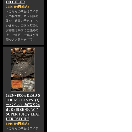
OD COLOR
7,576,800円
(税込)
・こちらの商品はアイテ
ムの特性故、ネット販売
及び、通販の予定はござ
いません。ご購入希望の
お客様は事前にご連絡の
上、ご来店、ご商談が可
能な方と限らせて頂…
1953〜1955's DEAD S
TOCK!! / LEVI'S（リ
ーバイス） 507XX 2n
d JK / SIZE 40 / W. "
SUPER JUICY LEAT
HER PATCH "
6,916,800円
(税込)
・こちらの商品はアイテ