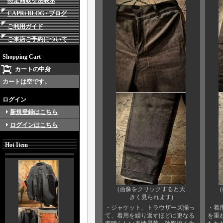
特定商取引法表示
CAPRi BLOG / ブログ
ご利用ガイド
ご来店ご予約について
Shopping Cart
カートの中身
カートは空です。
ログイン
新規登録はこちら
ログインはこちら
Hot Item
(画像をクリックすると大
きく見られます)
・ジャケット、トラウザーズ揃っ
・着
て、着用を繰り返すほどに更なる
を重