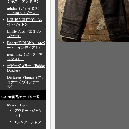
ジキスト アンド サン）
adidas（アディダス）
・ PUMA（プーマ）
LOUIS VUITTON（ル
イ・ヴィトン）
Emilio Pucci（エミリオ
プッチ）
Robert INDIANA（ロバ
ート・インディアナ）
peter max（ピーターマ
ックス）
ボビーダズラー（Bobby
Dazzler）
Designers Vintage（デザ
イナーズ ヴィンテー
ジ）
CAPRi商品カテゴリ一覧
Men's Tops
アウター・ジャケ
ット
Tシャツ・シャツ