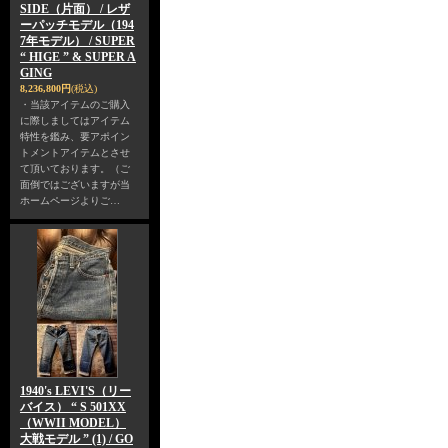
SIDE（片面） / レザ
ーパッチモデル（194
7年モデル） / SUPER
“ HIGE ” & SUPER A
GING
8,236,800円
(税込)
・当該アイテムのご購入
に際しましてはアイテム
特性を鑑み、要アポイン
トメントアイテムとさせ
て頂いております。（ご
面倒ではございますが当
ホームページよりご…
1940's LEVI'S（リー
バイス） “ S 501XX
（WWII MODEL）
大戦モデル ” (1) / GO