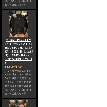
上、ご来店、ご商談が可
能な方と限らせて頂…
(2)1946〜1952's LEV
I'S（リーバイス） 50
6xx TYPE1 JK（1st J
K） / SIZE 44（1WAS
H） / VERY DARK B
LUE ＆SUPER MINT
Y
8,800,000円
(税込)
・こちらの商品はアイテ
ムの特性故、ネット販売
及び、通販の予定はござ
いません。ご購入希望の
お客様は事前にご連絡の
上、ご来店、ご商談が可
能な方と限らせて頂…