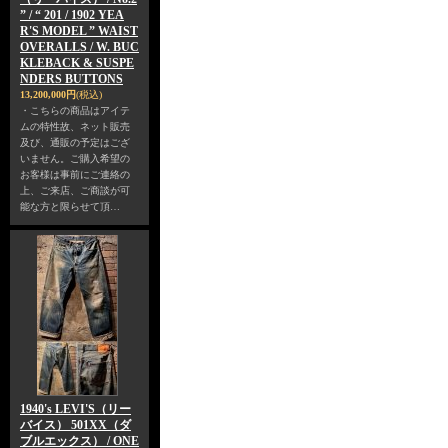
” / “ 201 / 1902 YEA
R'S MODEL ” WAIST
OVERALLS / W. BUC
KLEBACK & SUSPE
NDERS BUTTONS
13,200,000円
(税込)
・こちらの商品はアイテ
ムの特性故、ネット販売
及び、通販の予定はござ
いません。ご購入希望の
お客様は事前にご連絡の
上、ご来店、ご商談が可
能な方と限らせて頂…
1940's LEVI'S（リー
バイス） 501XX（ダ
ブルエックス） / ONE