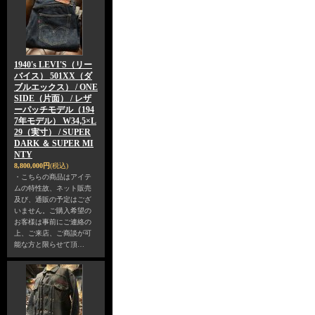
1940's LEVI'S（リー
バイス） 501XX（ダ
ブルエックス） / ONE
SIDE（片面） / レザ
ーパッチモデル（194
7年モデル） W34,5×L
29（実寸） / SUPER
DARK ＆ SUPER MI
NTY
8,800,000円
(税込)
・こちらの商品はアイテ
ムの特性故、ネット販売
及び、通販の予定はござ
いません。ご購入希望の
お客様は事前にご連絡の
上、ご来店、ご商談が可
能な方と限らせて頂…