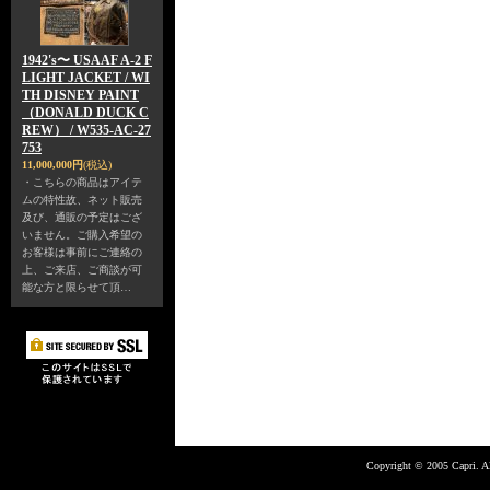
1942's〜 USAAF A-2 F
LIGHT JACKET / WI
TH DISNEY PAINT
（DONALD DUCK C
REW） / W535-AC-27
753
11,000,000円
(税込)
・こちらの商品はアイテ
ムの特性故、ネット販売
及び、通販の予定はござ
いません。ご購入希望の
お客様は事前にご連絡の
上、ご来店、ご商談が可
能な方と限らせて頂…
Copyright © 2005 Capri. Al