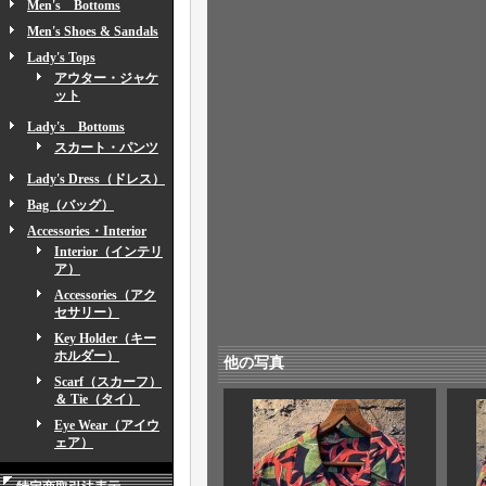
Men's Bottoms
Men's Shoes & Sandals
Lady's Tops
アウター・ジャケ
ット
Lady's Bottoms
スカート・パンツ
Lady's Dress（ドレス）
Bag（バッグ）
Accessories・Interior
Interior（インテリ
ア）
Accessories（アク
セサリー）
Key Holder（キー
ホルダー）
他の写真
Scarf（スカーフ）
＆ Tie（タイ）
Eye Wear（アイウ
ェア）