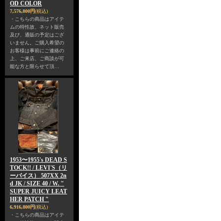
OD COLOR
7,576,800円
(税込)
・こちらの商品はアイテ
ムの特性故、ネット販売
及び、通販の予定はござ
いません。ご購入希望の
お客様は事前にご連絡の
上、ご来店、ご商談が可
能な方と限らせて頂…
1953〜1955's DEAD S
TOCK!! / LEVI'S（リ
ーバイス） 507XX 2n
d JK / SIZE 40 / W. "
SUPER JUICY LEAT
HER PATCH "
6,916,800円
(税込)
・こちらの商品はアイテ