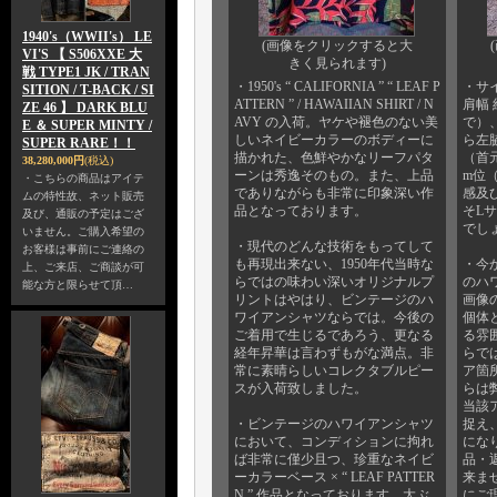
1940's（WWII's） LE
(画像をクリックすると大
VI'S 【 S506XXE 大
きく見られます)
戦 TYPE1 JK / TRAN
・1950's “ CALIFORNIA ” “ LEAF P
・サ
SITION / T-BACK / SI
ATTERN ” / HAWAIIAN SHIRT / N
肩幅 
ZE 46 】 DARK BLU
AVY の入荷。ヤケや褪色のない美
で）、
E ＆ SUPER MINTY /
しいネイビーカラーのボディーに
ら左脇
SUPER RARE！！
描かれた、色鮮やかなリーフパタ
（首元
38,280,000円
(税込)
ーンは秀逸そのもの。また、上品
m位
・こちらの商品はアイテ
でありながらも非常に印象深い作
感及
ムの特性故、ネット販売
品となっております。
そL
及び、通販の予定はござ
でし
いません。ご購入希望の
・現代のどんな技術をもってして
お客様は事前にご連絡の
も再現出来ない、1950年代当時な
・今
上、ご来店、ご商談が可
らではの味わい深いオリジナルプ
のハ
能な方と限らせて頂…
リントはやはり、ビンテージのハ
画像
ワイアンシャツならでは。今後の
個体
ご着用で生じるであろう、更なる
る雰
経年昇華は言わずもがな満点。非
らで
常に素晴らしいコレクタブルピー
ア箇
スが入荷致しました。
らは
当該
・ビンテージのハワイアンシャツ
捉え
において、コンディションに拘れ
にな
ば非常に僅少且つ、珍重なネイビ
品・
ーカラーベース × “ LEAF PATTER
来ま
N ” 作品となっております。大ぶ
にご