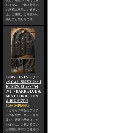
及び、通販の予定はござ
いません。ご購入希望の
お客様は事前にご連絡の
上、ご来店、ご商談が可
能な方と限らせて頂…
1950's LEVI'S（リー
バイス） 507XX 2nd J
K / SIZE 48（ハギ付
き） / DARK BLUE &
MINT CONDITION
& BIG SIZE!!
5,280,000円
(税込)
・こちらの商品はアイテ
ムの特性故、ネット販売
及び、通販の予定はござ
いません。ご購入希望の
お客様は事前にご連絡の