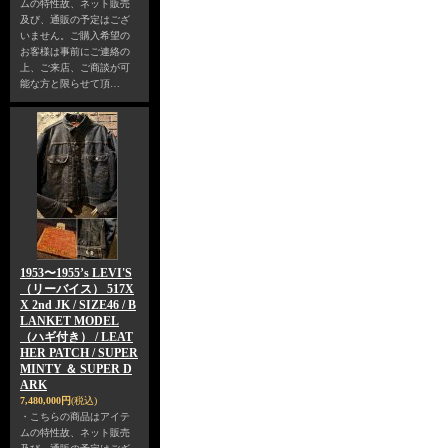
ムの特性故、ネット販売
及び、通販の予定はござ
いません。ご購入希望の
お客様は事前にご連絡の
上、ご来店、ご商談が可
能な方と限らせて頂…
1953〜1955’s LEVI'S
（リーバイス） 517X
X 2nd JK / SIZE46 / B
LANKET MODEL
（ハギ付き） / LEAT
HER PATCH / SUPER
MINTY ＆ SUPER D
ARK
7,480,000円
(税込)
・こちらの商品はアイテ
ムの特性故、ネット販売