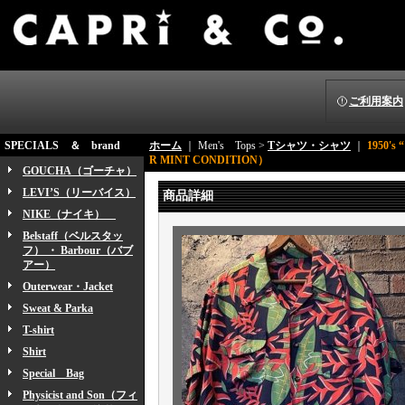
ご利用案内
SPECIALS ＆ brand
ホーム
｜ Men's Tops >
Tシャツ・シャツ
｜
1950's
R MINT CONDITION）
GOUCHA（ゴーチャ）
LEVI’S（リーバイス）
商品詳細
NIKE（ナイキ）
Belstaff（ベルスタッ
フ） ・ Barbour（バブ
アー）
Outerwear・Jacket
Sweat & Parka
T-shirt
Shirt
Special Bag
Physicist and Son（フィ