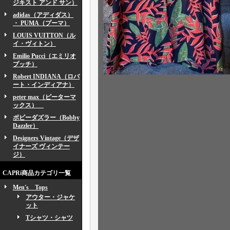
ジキスト アンド サン）
adidas（アディダス）
・ PUMA（プーマ）
LOUIS VUITTON（ル
イ・ヴィトン）
Emilio Pucci（エミリオ
プッチ）
Robert INDIANA（ロバ
ート・インディアナ）
peter max（ピーターマ
ックス）
ボビーダズラー（Bobby
Dazzler）
Designers Vintage（デザ
イナーズ ヴィンテー
ジ）
CAPRi商品カテゴリ一覧
Men's Tops
アウター・ジャケ
ット
Tシャツ・シャツ