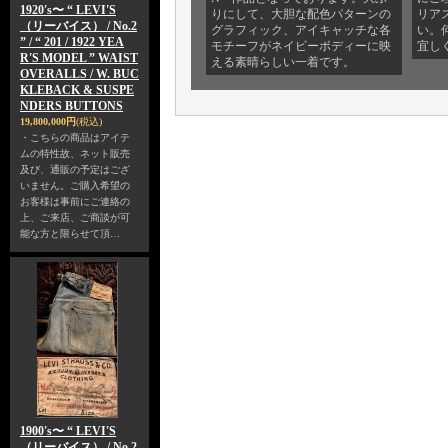
1920's〜 “ LEVI'S
りにして、大胆な配色パターンの
リア
（リーバイス） / No.2
グラフィック、アイキャッチな各
い。
” / “ 201 / 1922 YEA
モチーフがネイビーボディーに映
宜し
R'S MODEL ” WAIST
える素晴らしい一着です。
OVERALLS / W. BUC
KLEBACK & SUSPE
NDERS BUTTONS
19,800,000円
(税込)
・こちらの商品はアイテ
ムの特性故、ネット販売
及び、通販の予定はござ
いません。ご購入希望の
お客様は事前にご連絡の
上、ご来店、ご商談が可
能な方と限らせて頂…
1900's〜 “ LEVI'S
（リーバイス） / No.2