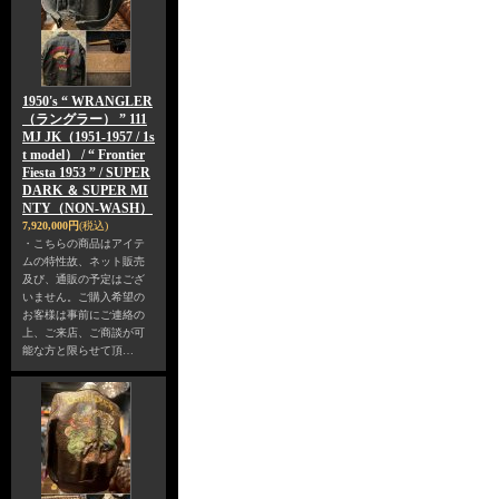
1950's “ WRANGLER
（ラングラー） ” 111
MJ JK（1951-1957 / 1s
t model） / “ Frontier
Fiesta 1953 ” / SUPER
DARK ＆ SUPER MI
NTY（NON-WASH）
7,920,000円
(税込)
・こちらの商品はアイテ
ムの特性故、ネット販売
及び、通販の予定はござ
いません。ご購入希望の
お客様は事前にご連絡の
上、ご来店、ご商談が可
能な方と限らせて頂…