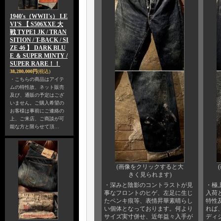
1940's（WWII's） LE
VI'S 【 S506XXE 大
戦 TYPE1 JK / TRAN
SITION / T-BACK / SI
ZE 46 】 DARK BLU
E ＆ SUPER MINTY /
SUPER RARE！！
38,280,000円
(税込)
・こちらの商品はアイテ
ムの特性故、ネット販売
及び、通販の予定はござ
いません。ご購入希望の
お客様は事前にご連絡の
上、ご来店、ご商談が可
能な方と限らせて頂…
(画像をクリックすると大
きく見られます)
・深みと陰影のコントラストが見
・極
事なフロントのヒゲ、左足に生じ
入荷
たペンキ痕等、表情昇華素晴らし
特性
い個体となっております。何より
れば
サイズ実寸併せ、近年益々入手が
ディ