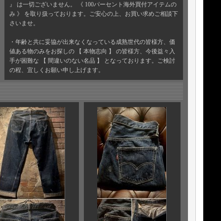
』 は一切ございません。 《 100パーセント海外買付アイテムの
み 》 を取り扱っております。ご安心の上、お買い求めご相談下
さいませ。
・年齢と共に妥協が出来なくなっている成熟世代の皆様方、価
値ある物のみをお探しの 【 本物志向 】 の皆様方、今後益々入
手が困難な 【 間違いのない名品 】 となっております。ご検討
の程、宜しくお願い申し上げます。