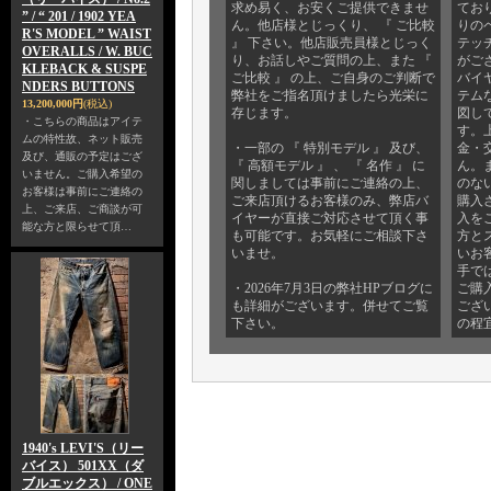
求め易く、お安くご提供できませ
てお
” / “ 201 / 1902 YEA
ん。他店様とじっくり、 『 ご比較
りの
R'S MODEL ” WAIST
』 下さい。他店販売員様とじっく
テッ
OVERALLS / W. BUC
り、お話しやご質問の上、また 『
がご
KLEBACK & SUSPE
ご比較 』 の上、ご自身のご判断で
バイ
NDERS BUTTONS
弊社をご指名頂けましたら光栄に
テム
13,200,000円
(税込)
存じます。
図し
・こちらの商品はアイテ
す。
ムの特性故、ネット販売
・一部の 『 特別モデル 』 及び、
金・
及び、通販の予定はござ
『 高額モデル 』 、 『 名作 』 に
ん。
いません。ご購入希望の
関しましては事前にご連絡の上、
のな
お客様は事前にご連絡の
ご来店頂けるお客様のみ、弊店バ
購入
上、ご来店、ご商談が可
イヤーが直接ご対応させて頂く事
入を
能な方と限らせて頂…
も可能です。お気軽にご相談下さ
方と
いませ。
いお
手で
・2026年7月3日の弊社HPブログに
ご購
も詳細がございます。併せてご覧
ござ
下さい。
の程
1940's LEVI'S（リー
バイス） 501XX（ダ
ブルエックス） / ONE