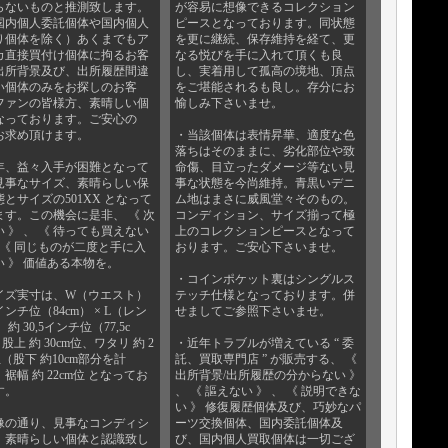
らないものと推測致します。
が容易に想像できるコレクション
国内個人委託個体や国内個人
ピースとなっております。同状態
り個体を除く）あくまでもア
を更に継続、保存維持を経て、更
カ直接買付け個体に拘るお客
なる悦びを手に入れて頂くも良
出所背景及び、出所履歴間違
し、実着用して孤高の境地、頂点
い個体のみをお探しのお客
をご堪能されるも良し。存分にお
ファンの皆様方、素晴しい個
愉しみ下さいませ。
なっております。ご安心の
お求め頂けます。
・当該個体は表情昇華、適度な色
落ちはそのままに、劣化部位や致
年、益々入手が困難となって
命傷、目立ったダメージ等ない見
見事なサイズ、素晴らしい保
事な状態を今尚維持。青黒いデニ
とサイズの501XX となって
ム地はまさに威風堂々そのもの。
ます。この機会に是非、 《 次
コンディション、サイズ揃って極
 》 、 《 待っても買えない
上のコレクションピースとなって
、 《 同じものが二度と手に入
おります。ご安心下さいませ。
い 》 価値ある本物を。
・コインポケット裏はシングルス
イズ実寸は、W（ウエスト）
テッチ仕様となっております。併
インチ位（84cm） × L（レン
せましてご参照下さいませ。
 約 30,5インチ位（77,5c
股上 約 30cm位、ワタリ 約 2
・近年トラブルが増えている “ 委
位（股下 約10cm部分を計
託、買取専門店 ” が販売する、 《
裾幅 約 22cm位 となってお
出所背景/出所履歴の分からない 》
す。
、 《 謳えない 》 、 《 説明できな
い 》 修復履歴個体及び、巧妙なパ
像の通り、見事なコンディシ
ーツ交換個体、国内委託個体及
、素晴らしい個体と認識致し
び、国内個人買取個体は一切ござ