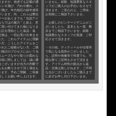
りますが、他述でも記載の通
いません。経験、知識豊富なスタ
ペンキ飛び、汚れや擦れ、ス
ッフがご購入のお手伝いをさせて
チ飛び、年代相応の経年感等
頂きます。ご安心の上、ご用命、
ざいます。尚、これらは弊社
お気軽にご相談下さいませ。
ヤーがあくまでも “ 当該アイ
ならではの魅力 ” と捉え、意
・お探しのビンテージデニムがご
て買い付けてきた物になりま
ざいましたら、是非とも一度、弊
上記を理由とした返品・返
店までご相談下さいませ。経験・
交換は、一切お受け出来ませ
知識豊かなスタッフが直接、ご対
また、これらアイテムに理解
応させて頂きます。
い方、こうしたアイテムをご
されたご経験がない方、ご購
・その他、ディティールや仕様等
ご検討のプロセスにおいて当
で気になる箇所がございました
スムーズなやり取りが図れな
ら、説明や画像等で何度でも、可
客様に関しましては、誠に勝
能な限りご説明をさせて頂きま
はございますが当方の判断で
す。アイテム特性の観点から返
入をお断りさせて頂く場合も
品・交換は致しかねます。ご不明
います。予めご理解、ご容赦
な点がございましたらご購入まで
宜しくお願い申し上げます。
に必ずお申し付け下さいませ。