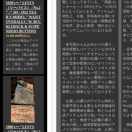
難しくなってきている、 “ 両面 セ
つか
1920's〜 “ LEVI'S
ンターセット/1953モデル ” の501X
（※
（リーバイス） / No.2
Xとなっております。アイテムの
買取
” / “ 201 / 1922 YEA
特性上、今後、同等条件を満たす
メリ
R'S MODEL ” WAIST
当該モデルの入手は益々困難必至
様、
OVERALLS / W. BUC
の名作。誰もが羨望、憧れるビン
いな
KLEBACK & SUSPE
テージデニムパンツにおける頂
様、
NDERS BUTTONS
点。
体と
19,800,000円
(税込)
上、
・こちらの商品はアイテ
・各写真からもお分かりの通り、
ムの特性故、ネット販売
保存状態もパーフェクトな501XX
・近
及び、通販の予定はござ
両面レザーパッチモデルとなって
いる
いません。ご購入希望の
おります。各部の付属パーツ類も
存状態
お客様は事前にご連絡の
全て交換や変更のないオリジナル
おり
上、ご来店、ご商談が可
状態。言うまでもなくリサイズ併
がない
能な方と限らせて頂…
せ、修復履歴等も一切ございませ
》 
ん。コンディション重視のシリア
らな
スコレクター様、成熟ファン層の
皆様方にも安心してご満足頂ける
・サ
素晴しい個体となっております。
約33
グス）
・お察しの通りのアイテム特性と
m）、
今後予想される更なる付加価値付
9cm
与、価格価値を鑑み、私たちは当
測）、
該アイテムを売り急いでおりませ
りま
ん。また、他述でも記載の通り、
昨今の著しい為替変動状況時のア
・画
1900's〜 “ LEVI'S
メリカ買付けアイテム故、お買い
ョン
（リーバイス） / No.2