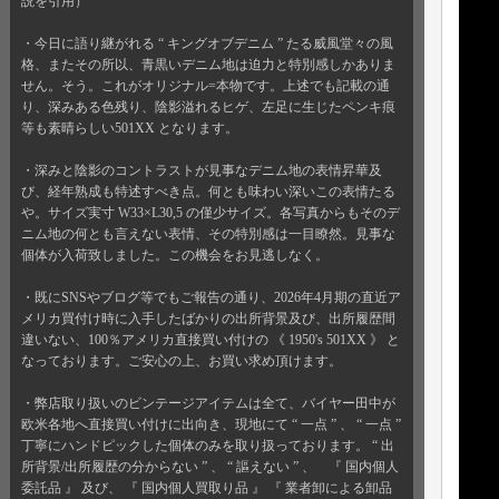
説を引用）
・今日に語り継がれる “ キングオブデニム ” たる威風堂々の風
格、またその所以、青黒いデニム地は迫力と特別感しかありま
せん。そう。これがオリジナル=本物です。上述でも記載の通
り、深みある色残り、陰影溢れるヒゲ、左足に生じたペンキ痕
等も素晴らしい501XX となります。
・深みと陰影のコントラストが見事なデニム地の表情昇華及
び、経年熟成も特述すべき点。何とも味わい深いこの表情たる
や。サイズ実寸 W33×L30,5 の僅少サイズ。各写真からもそのデ
ニム地の何とも言えない表情、その特別感は一目瞭然。見事な
個体が入荷致しました。この機会をお見逃しなく。
・既にSNSやブログ等でもご報告の通り、2026年4月期の直近ア
メリカ買付け時に入手したばかりの出所背景及び、出所履歴間
違いない、100％アメリカ直接買い付けの 《 1950's 501XX 》 と
なっております。ご安心の上、お買い求め頂けます。
・弊店取り扱いのビンテージアイテムは全て、バイヤー田中が
欧米各地へ直接買い付けに出向き、現地にて “ 一点 ” 、 “ 一点 ”
丁寧にハンドピックした個体のみを取り扱っております。 “ 出
所背景/出所履歴の分からない ” 、 “ 謳えない ” 、 『 国内個人
委託品 』 及び、 『 国内個人買取り品 』 『 業者卸による卸品