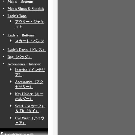
Men's Bottoms
Men's Shoes & Sandals
Lady's Tops
アウター・ジャケ
ット
Lady's Bottoms
スカート・パンツ
Lady's Dress（ドレス）
Bag（バッグ）
Accessories・Interior
Interior（インテリ
ア）
Accessories（アク
セサリー）
Key Holder（キー
ホルダー）
Scarf（スカーフ）
＆ Tie（タイ）
Eye Wear（アイウ
ェア）