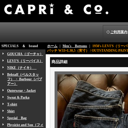
ご利用案内
SPECIALS ＆ brand
ホーム
｜
Men's Bottoms
｜
1950's LEVI'S（
パッチ W33×L30,5（実寸） / OUTSTANDING PAINT
GOUCHA（ゴーチャ）
LEVI’S（リーバイス）
商品詳細
NIKE（ナイキ）
Belstaff（ベルスタッ
フ） ・ Barbour（バブ
アー）
Outerwear・Jacket
Sweat & Parka
T-shirt
Shirt
Special Bag
Physicist and Son（フィ