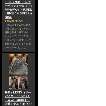
SIDE（片面） / レザ
ーパッチモデル（194
7年モデル） / SUPER
“ HIGE ” & SUPER A
GING
8,236,800円
(税込)
・当該アイテムのご購入
に際しましてはアイテム
特性を鑑み、要アポイン
トメントアイテムとさせ
て頂いております。（ご
面倒ではございますが当
ホームページよりご…
1940's LEVI'S（リー
バイス） “ S 501XX
（WWII MODEL）
大戦モデル ” (1) / GO