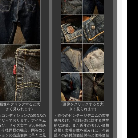
(画像をクリックすると大
(画像をクリックすると大
きく見られます)
きく見られます)
上コンディションの501XXの
・昨今のビンテージデニムの市場
となっております。アイテム
動向及び、当該個体に対する世界
及び、サイズ実寸 W33を鑑み
的な評価、また近年の著しい価格
、今後同様の機会、同等コン
高騰と実現存数を鑑みれば、今後
ションの当該個体は早々に見
益々の高付加価値付与と価格価値