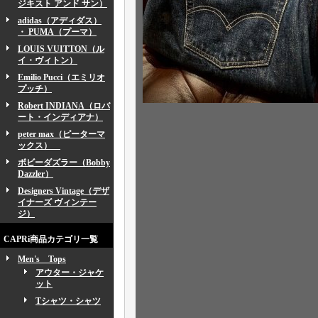
ジキスト アンド サン）
adidas（アディダス）
・ PUMA（プーマ）
LOUIS VUITTON（ル
イ・ヴィトン）
Emilio Pucci（エミリオ
プッチ）
Robert INDIANA（ロバ
ート・インディアナ）
peter max（ピーターマ
ックス）
ボビーダズラー（Bobby
Dazzler）
Designers Vintage（デザ
イナーズ ヴィンテー
ジ）
CAPRi商品カテゴリ一覧
Men's Tops
アウター・ジャケ
ット
Tシャツ・シャツ