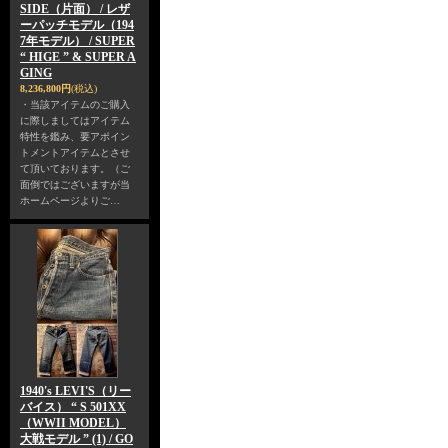
SIDE（片面） / レザ
ーパッチモデル（194
7年モデル） / SUPER
“ HIGE ” & SUPER A
GING
8,236,800円
(税込)
・当該アイテムのご購入
に際しましてはアイテム
特性を鑑み、要アポイン
トメントアイテムとさせ
て頂いております。（ご
面倒ではございますが当
ホームページよりご…
1940's LEVI'S（リー
バイス） “ S 501XX
（WWII MODEL）
大戦モデル ” (1) / GO