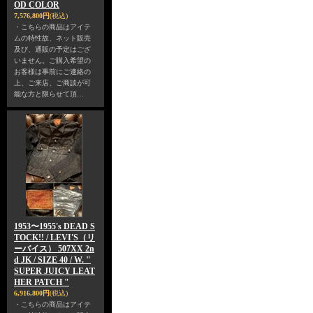
OD COLOR
7,576,800円
(税込)
・こちらの商品はアイテ
ムの特性故、ネット販売
及び、通販の予定はござ
いません。ご購入希望の
お客様は事前にご連絡の
上、ご来店、ご商談が可
能な方と限らせて頂…
1953〜1955's DEAD S
TOCK!! / LEVI'S（リ
ーバイス） 507XX 2n
d JK / SIZE 40 / W. "
SUPER JUICY LEAT
HER PATCH "
6,916,800円
(税込)
・こちらの商品はアイテ