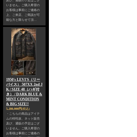
及び、通販の予定はござ
いません。ご購入希望の
お客様は事前にご連絡の
上、ご来店、ご商談が可
能な方と限らせて頂…
1950's LEVI'S（リー
バイス） 507XX 2nd J
K / SIZE 48（ハギ付
き） / DARK BLUE &
MINT CONDITION
& BIG SIZE!!
5,280,000円
(税込)
・こちらの商品はアイテ
ムの特性故、ネット販売
及び、通販の予定はござ
いません。ご購入希望の
お客様は事前にご連絡の