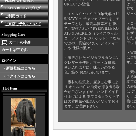
特定商取引法表示
は、“ 
UKKA ” が登場。
CAPRi BLOG / ブログ
ETS
ジャケ
・１９６０〜１９７０年代頃の U
ご利用ガイド
S-NAVY の チャッカブーツを、モ
・コ
チーフとし、最高品質素材を用い
ご来店ご予約について
素晴
て、製作された “ RYESVILLE KO
レザー
ATS & JACKETS （ライズヴィル
Shopping Cart
した
コーツ アンド ジャケット） ” なら
カートの中身
アウト
ではの、妥協のない、ディティー
ルや 仕様の数々。
カートは空です。
・実
はご
・厳選された ベジタブルタンニン
ログイン
す。
グレザーを使用。マットな質感、
使い込むほどに、味わいのある
新規登録はこちら
・素
色、艶を お楽しみ頂けます。
ログインはこちら
よる
本プ
・素材の性質上、履きこむ事によ
の表
り オイルの白い油分が浮き出る場
Hot Item
は 
合がございますが、ハンドメイド
り、
仕上げによる 本プロダクツならで
換に
はの雰囲気や風合いとなっており
さい
ます。ご理解下さい。