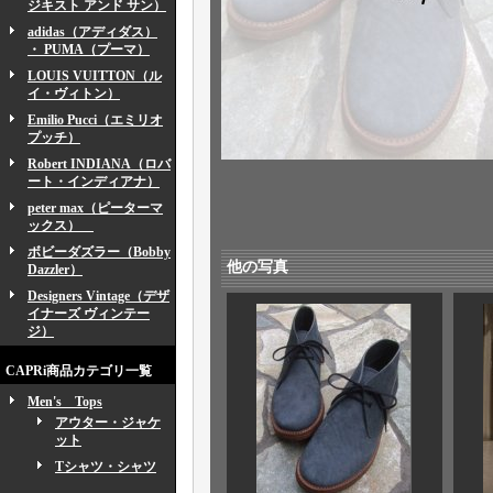
ジキスト アンド サン）
adidas（アディダス）
・ PUMA（プーマ）
LOUIS VUITTON（ル
イ・ヴィトン）
Emilio Pucci（エミリオ
プッチ）
Robert INDIANA（ロバ
ート・インディアナ）
peter max（ピーターマ
ックス）
ボビーダズラー（Bobby
他の写真
Dazzler）
Designers Vintage（デザ
イナーズ ヴィンテー
ジ）
CAPRi商品カテゴリ一覧
Men's Tops
アウター・ジャケ
ット
Tシャツ・シャツ