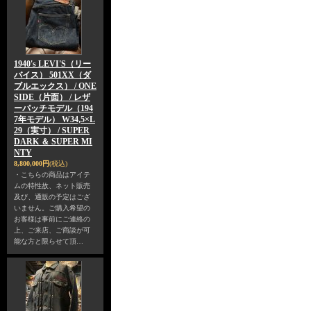
1940's LEVI'S（リー
バイス） 501XX（ダ
ブルエックス） / ONE
SIDE（片面） / レザ
ーパッチモデル（194
7年モデル） W34,5×L
29（実寸） / SUPER
DARK ＆ SUPER MI
NTY
8,800,000円
(税込)
・こちらの商品はアイテ
ムの特性故、ネット販売
及び、通販の予定はござ
いません。ご購入希望の
お客様は事前にご連絡の
上、ご来店、ご商談が可
能な方と限らせて頂…