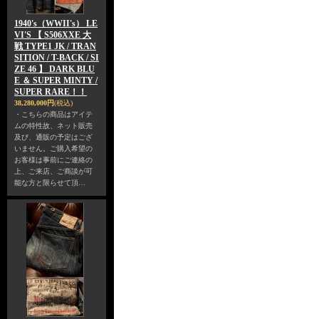
1940's（WWII's） LE
VI'S 【 S506XXE 大
戦 TYPE1 JK / TRAN
SITION / T-BACK / SI
ZE 46 】 DARK BLU
E ＆ SUPER MINTY /
SUPER RARE！！
38,280,000円
(税込)
・こちらの商品はアイテ
ムの特性故、ネット販売
及び、通販の予定はござ
いません。ご購入希望の
お客様は事前にご連絡の
上、ご来店、ご商談が可
能な方と限らせて頂…