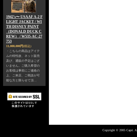
1942's〜 USAAF A-2 F
LIGHT JACKET / WI
TH DISNEY PAINT
（DONALD DUCK C
REW） / W535-AC-27
753
11,000,000円
(税込)
・こちらの商品はアイテ
ムの特性故、ネット販売
及び、通販の予定はござ
いません。ご購入希望の
お客様は事前にご連絡の
上、ご来店、ご商談が可
能な方と限らせて頂…
Copyright © 2005 Capri. Al