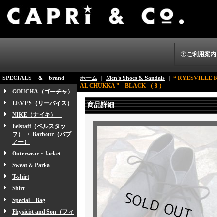
ご利用案内
SPECIALS ＆ brand
ホーム
｜
Men's Shoes & Sandals
｜
“ RYESVILL
AL CHUKKA ” BLACK （ 8 ）
GOUCHA（ゴーチャ）
LEVI’S（リーバイス）
商品詳細
NIKE（ナイキ）
Belstaff（ベルスタッ
フ） ・ Barbour（バブ
アー）
Outerwear・Jacket
Sweat & Parka
T-shirt
Shirt
Special Bag
Physicist and Son（フィ