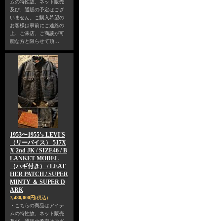
ムの特性故、ネット販売
及び、通販の予定はござ
いません。ご購入希望の
お客様は事前にご連絡の
上、ご来店、ご商談が可
能な方と限らせて頂…
1953〜1955’s LEVI'S
（リーバイス） 517X
X 2nd JK / SIZE46 / B
LANKET MODEL
（ハギ付き） / LEAT
HER PATCH / SUPER
MINTY ＆ SUPER D
ARK
7,480,000円
(税込)
・こちらの商品はアイテ
ムの特性故、ネット販売