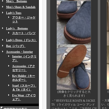
Men's Bottoms
Men's Shoes & Sandals
Lady's Tops
アウター・ジャケ
ット
Lady's Bottoms
スカート・パンツ
Lady's Dress（ドレス）
Bag（バッグ）
Accessories・Interior
Interior（インテリ
ア）
Accessories（アク
セサリー）
Key Holder（キー
ホルダー）
Scarf（スカーフ）
＆ Tie（タイ）
(画像をクリックすると大
Eye Wear（アイウ
きく見られます)
ェア）
・大
・“ RYESVILLE KOATS & JACKE
い、
TS （ライズヴィル コーツ アンド
また
ジャケット） ” より、“ NAVAL CH