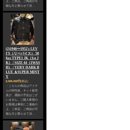
上、ご来店、ご商談が可
能な方と限らせて頂…
(2)1946〜1952's LEV
I'S（リーバイス） 50
6xx TYPE1 JK（1st J
K） / SIZE 44（1WAS
H） / VERY DARK B
LUE ＆SUPER MINT
Y
8,800,000円
(税込)
・こちらの商品はアイテ
ムの特性故、ネット販売
及び、通販の予定はござ
いません。ご購入希望の
お客様は事前にご連絡の
上、ご来店、ご商談が可
能な方と限らせて頂…