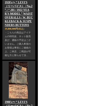
1920's〜 “ LEVI'S
（リーバイス） / No.2
” / “ 201 / 1922 YEA
R'S MODEL ” WAIST
OVERALLS / W. BUC
KLEBACK & SUSPE
NDERS BUTTONS
19,800,000円
(税込)
・こちらの商品はアイテ
ムの特性故、ネット販売
及び、通販の予定はござ
いません。ご購入希望の
お客様は事前にご連絡の
上、ご来店、ご商談が可
能な方と限らせて頂…
1900's〜 “ LEVI'S
（リーバイス） / No.2