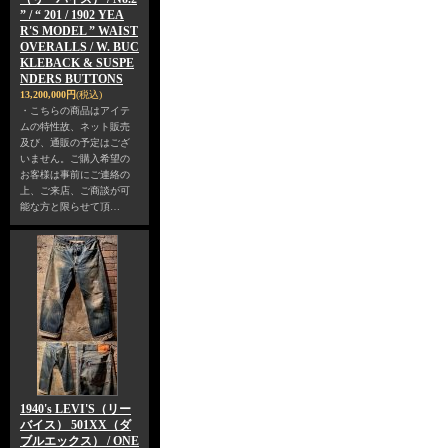
” / “ 201 / 1902 YEA
R'S MODEL ” WAIST
OVERALLS / W. BUC
KLEBACK & SUSPE
NDERS BUTTONS
13,200,000円
(税込)
・こちらの商品はアイテ
ムの特性故、ネット販売
及び、通販の予定はござ
いません。ご購入希望の
お客様は事前にご連絡の
上、ご来店、ご商談が可
能な方と限らせて頂…
1940's LEVI'S（リー
バイス） 501XX（ダ
ブルエックス） / ONE