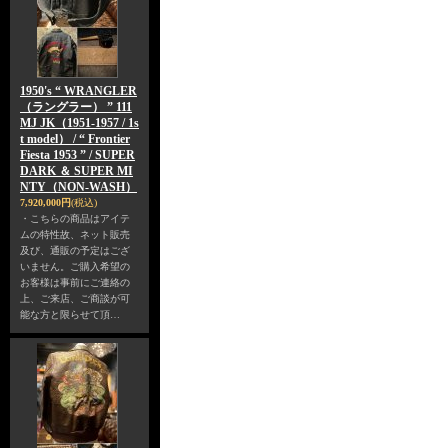
1950's “ WRANGLER
（ラングラー） ” 111
MJ JK（1951-1957 / 1s
t model） / “ Frontier
Fiesta 1953 ” / SUPER
DARK ＆ SUPER MI
NTY（NON-WASH）
7,920,000円
(税込)
・こちらの商品はアイテ
ムの特性故、ネット販売
及び、通販の予定はござ
いません。ご購入希望の
お客様は事前にご連絡の
上、ご来店、ご商談が可
能な方と限らせて頂…