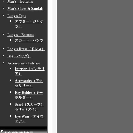
Men's Bottoms
Men's Shoes & Sandals
Lady's Tops
アウター・ジャケ
ット
Lady's Bottoms
スカート・パンツ
Lady's Dress（ドレス）
Bag（バッグ）
Accessories・Interior
Interior（インテリ
ア）
Accessories（アク
セサリー）
Key Holder（キー
ホルダー）
Scarf（スカーフ）
＆ Tie（タイ）
Eye Wear（アイウ
ェア）