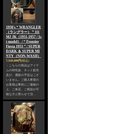
1950's “ WRANGLER
（ラングラー） ” 111
MJ JK（1951-1957 / 1s
t model） / “ Frontier
Fiesta 1953 ” / SUPER
DARK ＆ SUPER MI
NTY（NON-WASH）
7,920,000円
(税込)
・こちらの商品はアイテ
ムの特性故、ネット販売
及び、通販の予定はござ
いません。ご購入希望の
お客様は事前にご連絡の
上、ご来店、ご商談が可
能な方と限らせて頂…