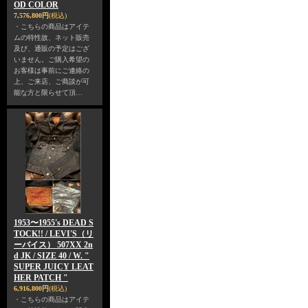
OD COLOR
7,576,800円
(税込)
・こちらの商品はアイテ
ムの特性故、ネット販売
及び、通販の予定はござ
いません。ご購入希望の
お客様は事前にご連絡の
上、ご来店、ご商談が可
能な方と限らせて頂…
1953〜1955's DEAD S
TOCK!! / LEVI'S（リ
ーバイス） 507XX 2n
d JK / SIZE 40 / W. "
SUPER JUICY LEAT
HER PATCH "
6,916,800円
(税込)
・こちらの商品はアイテ