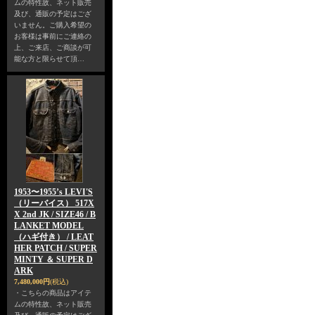
ムの特性故、ネット販売
及び、通販の予定はござ
いません。ご購入希望の
お客様は事前にご連絡の
上、ご来店、ご商談が可
能な方と限らせて頂…
1953〜1955’s LEVI'S
（リーバイス） 517X
X 2nd JK / SIZE46 / B
LANKET MODEL
（ハギ付き） / LEAT
HER PATCH / SUPER
MINTY ＆ SUPER D
ARK
7,480,000円
(税込)
・こちらの商品はアイテ
ムの特性故、ネット販売