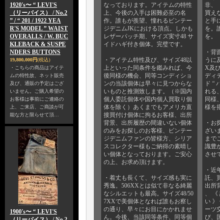
1920's〜 “ LEVI'S
なっております。アイテムの特性
非、 
（リーバイス） / No.2
上、今後の入手は困難必至の名
買えな
” / “ 201 / 1922 YEA
作。誰もが羨望、憧れるビンテー
と手
R'S MODEL ” WAIST
ジデニムJKにおける頂点。しかも
を。
OVERALLS / W. BUC
レザーパッチ期、サイズ実寸48 サ
を。
KLEBACK & SUSPE
イドハギ付き個体。完璧です。
NDERS BUTTONS
・背
・アイテム特性及び、サイズ48以
うに及
19,800,000円
(税込)
上といった同条件を鑑みれば、今
X及
・こちらの商品はアイテ
後同様の機会、同等コンディショ
ディ
ムの特性故、ネット販売
ンの当該個体は早々に見つからな
ド “
及び、通販の予定はござ
いものと推測致します。（※国内
れる、
いません。ご購入希望の
個人委託個体や国内個人買取り個
同様
お客様は事前にご連絡の
体を除く）あくまでもアメリカ直
様を
上、ご来店、ご商談が可
接買付け個体に拘るお客様、出所
能な方と限らせて頂…
背景、出所履歴の間違いない個体
・お
のみをお探しのお客様、ビンテー
ざい
ジデニムファンの皆様方、シリア
まで
スコレクター様もご納得の素晴し
識豊
い個体となっております。ご安心
させ
の上、お求め頂けます。
・近
・着丈も長くて、サイズ感も実に
託、買
秀逸。506XXとは似て非なる綺麗
出所
なシルエットも最高。サイズ48/50
、 《
7XXで美個体となれば誰もお察し
い 
の通り、早々にお目にかかれませ
ーツ
1900's〜 “ LEVI'S
ん。今後、当該同等条件、同等個
び、
（リーバイス） / No.2