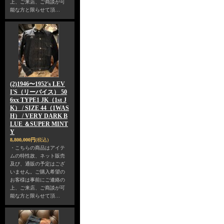
上、ご来店、ご商談が可
能な方と限らせて頂…
(2)1946〜1952's LEV
I'S（リーバイス） 50
6xx TYPE1 JK（1st J
K） / SIZE 44（1WAS
H） / VERY DARK B
LUE ＆SUPER MINT
Y
8,800,000円
(税込)
・こちらの商品はアイテ
ムの特性故、ネット販売
及び、通販の予定はござ
いません。ご購入希望の
お客様は事前にご連絡の
上、ご来店、ご商談が可
能な方と限らせて頂…