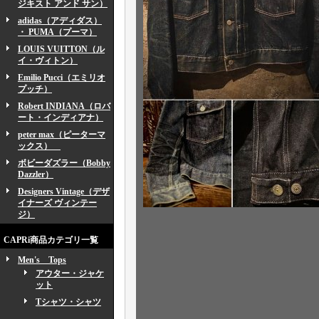
ジキスト アンド サン）
adidas（アディダス）
・ PUMA（プーマ）
LOUIS VUITTON（ル
イ・ヴィトン）
Emilio Pucci（エミリオ
プッチ）
Robert INDIANA（ロバ
ート・インディアナ）
peter max（ピーターマ
ックス）
ボビーダズラー（Bobby
Dazzler）
Designers Vintage（デザ
イナーズ ヴィンテー
ジ）
CAPRi商品カテゴリ一覧
Men's Tops
アウター・ジャケ
ット
Tシャツ・シャツ