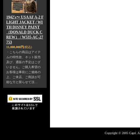
1942's〜 USAAF A-2 F
LIGHT JACKET / WI
TH DISNEY PAINT
（DONALD DUCK C
REW） / W535-AC-27
753
11,000,000円
(税込)
・こちらの商品はアイテ
ムの特性故、ネット販売
及び、通販の予定はござ
いません。ご購入希望の
お客様は事前にご連絡の
上、ご来店、ご商談が可
能な方と限らせて頂…
Copyright © 2005 Capri. Al