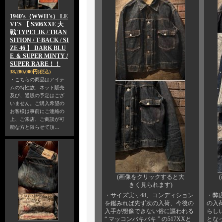
1940's（WWII's） LE
VI'S 【 S506XXE 大
戦 TYPE1 JK / TRAN
SITION / T-BACK / SI
ZE 46 】 DARK BLU
E ＆ SUPER MINTY /
SUPER RARE！！
38,280,000円
(税込)
・こちらの商品はアイテ
ムの特性故、ネット販売
及び、通販の予定はござ
いません。ご購入希望の
お客様は事前にご連絡の
上、ご来店、ご商談が可
能な方と限らせて頂…
(画像をクリックすると大
きく見られます)
・サイズ実寸48、コンディション
・弊
を鑑みれば先ず次の入荷、今後の
の入
入手が想像できない俗に謳われる
らしい
“ マッコンバキバキ ” の517XXと
とな