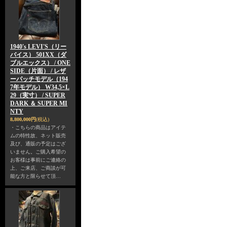
1940's LEVI'S（リー
バイス） 501XX（ダ
ブルエックス） / ONE
SIDE（片面） / レザ
ーパッチモデル（194
7年モデル） W34,5×L
29（実寸） / SUPER
DARK ＆ SUPER MI
NTY
8,800,000円
(税込)
・こちらの商品はアイテ
ムの特性故、ネット販売
及び、通販の予定はござ
いません。ご購入希望の
お客様は事前にご連絡の
上、ご来店、ご商談が可
能な方と限らせて頂…