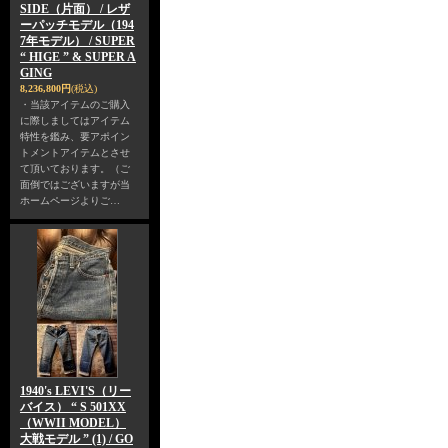
SIDE（片面） / レザ
ーパッチモデル（194
7年モデル） / SUPER
“ HIGE ” & SUPER A
GING
8,236,800円
(税込)
・当該アイテムのご購入
に際しましてはアイテム
特性を鑑み、要アポイン
トメントアイテムとさせ
て頂いております。（ご
面倒ではございますが当
ホームページよりご…
1940's LEVI'S（リー
バイス） “ S 501XX
（WWII MODEL）
大戦モデル ” (1) / GO