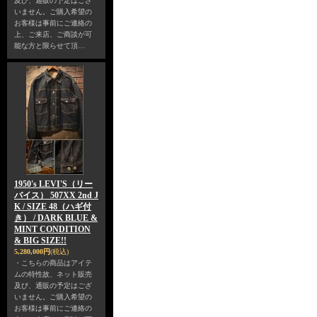
及び、通販の予定はござ
いません。ご購入希望の
お客様は事前にご連絡の
上、ご来店、ご商談が可
能な方と限らせて頂…
1950's LEVI'S（リー
バイス） 507XX 2nd J
K / SIZE 48（ハギ付
き） / DARK BLUE &
MINT CONDITION
& BIG SIZE!!
5,280,000円
(税込)
・こちらの商品はアイテ
ムの特性故、ネット販売
及び、通販の予定はござ
いません。ご購入希望の
お客様は事前にご連絡の