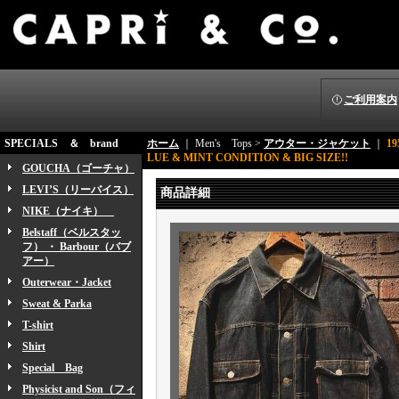
ご利用案内
SPECIALS ＆ brand
ホーム
｜ Men's Tops >
アウター・ジャケット
｜
1
LUE & MINT CONDITION & BIG SIZE!!
GOUCHA（ゴーチャ）
LEVI’S（リーバイス）
商品詳細
NIKE（ナイキ）
Belstaff（ベルスタッ
フ） ・ Barbour（バブ
アー）
Outerwear・Jacket
Sweat & Parka
T-shirt
Shirt
Special Bag
Physicist and Son（フィ