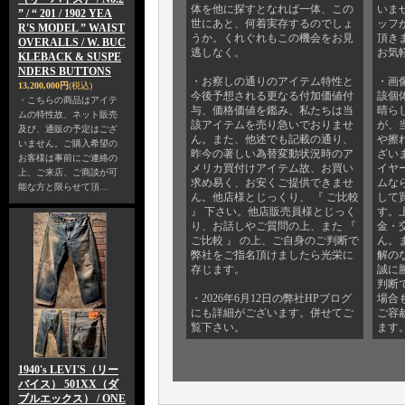
体を他に探すとなれば一体、この
いま
” / “ 201 / 1902 YEA
世にあと、何着実存するのでしょ
ッフ
R'S MODEL ” WAIST
うか。くれぐれもこの機会をお見
頂き
OVERALLS / W. BUC
逃しなく。
お気
KLEBACK & SUSPE
NDERS BUTTONS
・お察しの通りのアイテム特性と
・画
13,200,000円
(税込)
今後予想される更なる付加価値付
該個
・こちらの商品はアイテ
与、価格価値を鑑み、私たちは当
晴ら
ムの特性故、ネット販売
該アイテムを売り急いでおりませ
が、
及び、通販の予定はござ
ん。また、他述でも記載の通り、
や擦
いません。ご購入希望の
昨今の著しい為替変動状況時のア
ざい
お客様は事前にご連絡の
メリカ買付けアイテム故、お買い
イヤ
上、ご来店、ご商談が可
求め易く、お安くご提供できませ
ムな
能な方と限らせて頂…
ん。他店様とじっくり、 『 ご比較
して
』 下さい。他店販売員様とじっく
す。
り、お話しやご質問の上、また 『
金・
ご比較 』 の上、ご自身のご判断で
ん。
弊社をご指名頂けましたら光栄に
解の
存じます。
誠に
判断
・2026年6月12日の弊社HPブログ
場合
にも詳細がございます。併せてご
ご容
覧下さい。
ます
1940's LEVI'S（リー
バイス） 501XX（ダ
ブルエックス） / ONE