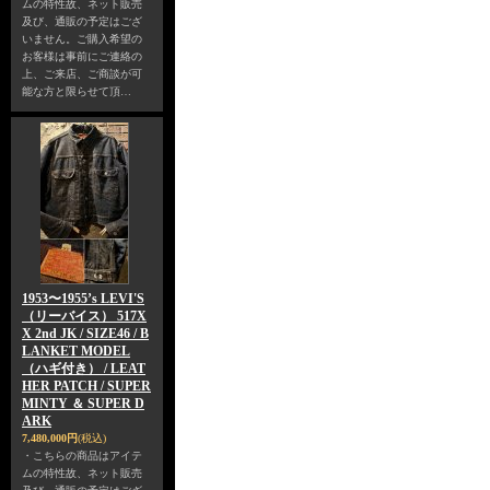
ムの特性故、ネット販売
及び、通販の予定はござ
いません。ご購入希望の
お客様は事前にご連絡の
上、ご来店、ご商談が可
能な方と限らせて頂…
1953〜1955’s LEVI'S
（リーバイス） 517X
X 2nd JK / SIZE46 / B
LANKET MODEL
（ハギ付き） / LEAT
HER PATCH / SUPER
MINTY ＆ SUPER D
ARK
7,480,000円
(税込)
・こちらの商品はアイテ
ムの特性故、ネット販売