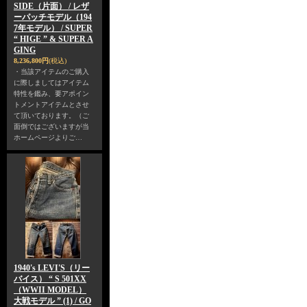
SIDE（片面） / レザ
ーパッチモデル（194
7年モデル） / SUPER
“ HIGE ” & SUPER A
GING
8,236,800円
(税込)
・当該アイテムのご購入
に際しましてはアイテム
特性を鑑み、要アポイン
トメントアイテムとさせ
て頂いております。（ご
面倒ではございますが当
ホームページよりご…
1940's LEVI'S（リー
バイス） “ S 501XX
（WWII MODEL）
大戦モデル ” (1) / GO