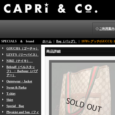
ご利用案内
SPECIALS ＆ brand
ホーム
｜
Bag（バッグ）
｜
1970's グッチ(GUCCI
GOUCHA（ゴーチャ）
商品詳細
LEVI’S（リーバイス）
NIKE（ナイキ）
Belstaff（ベルスタッ
フ） ・ Barbour（バブ
アー）
Outerwear・Jacket
Sweat & Parka
T-shirt
Shirt
Special Bag
Physicist and Son（フィ