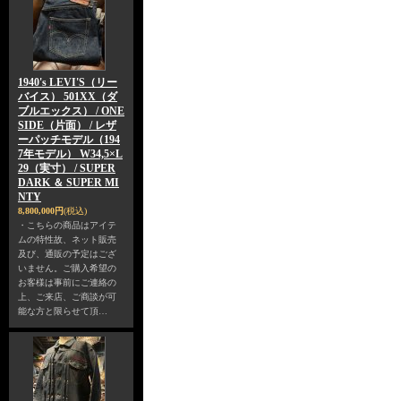
1940's LEVI'S（リー
バイス） 501XX（ダ
ブルエックス） / ONE
SIDE（片面） / レザ
ーパッチモデル（194
7年モデル） W34,5×L
29（実寸） / SUPER
DARK ＆ SUPER MI
NTY
8,800,000円
(税込)
・こちらの商品はアイテ
ムの特性故、ネット販売
及び、通販の予定はござ
いません。ご購入希望の
お客様は事前にご連絡の
上、ご来店、ご商談が可
能な方と限らせて頂…