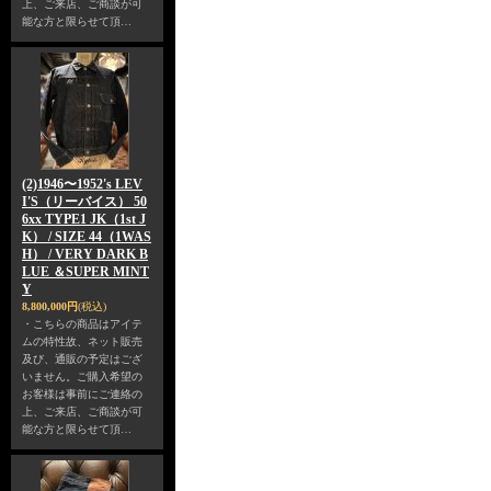
上、ご来店、ご商談が可
能な方と限らせて頂…
(2)1946〜1952's LEV
I'S（リーバイス） 50
6xx TYPE1 JK（1st J
K） / SIZE 44（1WAS
H） / VERY DARK B
LUE ＆SUPER MINT
Y
8,800,000円
(税込)
・こちらの商品はアイテ
ムの特性故、ネット販売
及び、通販の予定はござ
いません。ご購入希望の
お客様は事前にご連絡の
上、ご来店、ご商談が可
能な方と限らせて頂…