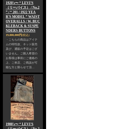
1920's〜 “ LEVI'S
（リーバイス） / No.2
” / “ 201 / 1922 YEA
R'S MODEL ” WAIST
OVERALLS / W. BUC
KLEBACK & SUSPE
NDERS BUTTONS
19,800,000円
(税込)
・こちらの商品はアイテ
ムの特性故、ネット販売
及び、通販の予定はござ
いません。ご購入希望の
お客様は事前にご連絡の
上、ご来店、ご商談が可
能な方と限らせて頂…
1900's〜 “ LEVI'S
（リーバイス） / No.2