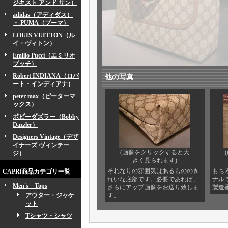
ジキスト アンド サン）
adidas（アディダス）
・ PUMA（プーマ）
LOUIS VUITTON（ル
イ・ヴィトン）
Emilio Pucci（エミリオ
プッチ）
Robert INDIANA（ロバ
他の写真
ート・インディアナ）
peter max（ピーターマ
ックス）
ボビーダズラー（Bobby
Dazzler）
Designers Vintage（デザ
イナーズ ヴィンテー
(画像をクリックすると大
ジ）
きく見られます)
それなりの雰囲気はあるもののき
もち
CAPRi商品カテゴリ一覧
れいな底部です。必要であれば、
ナル
Men's Tops
さらにアップ画像をお送り致しま
製造
アウター・ジャケ
す。
ット
Tシャツ・シャツ