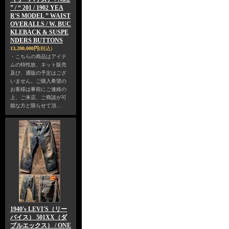
” / “ 201 / 1902 YEA
R'S MODEL ” WAIST
OVERALLS / W. BUC
KLEBACK & SUSPE
NDERS BUTTONS
13,200,000円
(税込)
・こちらの商品はアイテ
ムの特性故、ネット販売
及び、通販の予定はござ
いません。ご購入希望の
お客様は事前にご連絡の
上、ご来店、ご商談が可
能な方と限らせて頂…
1940's LEVI'S（リー
バイス） 501XX（ダ
ブルエックス） / ONE