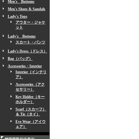
Men's Bottoms
Men's Shoes & Sandals
Lady's Tops
アウター・ジャケ
ット
Lady's Bottoms
スカート・パンツ
Lady's Dress（ドレス）
Bag（バッグ）
Accessories・Interior
Interior（インテリ
ア）
Accessories（アク
セサリー）
Key Holder（キー
ホルダー）
Scarf（スカーフ）
＆ Tie（タイ）
Eye Wear（アイウ
ェア）