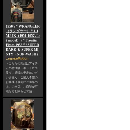
1950's “ WRANGLER
（ラングラー） ” 111
MJ JK（1951-1957 / 1s
t model） / “ Frontier
Fiesta 1953 ” / SUPER
DARK ＆ SUPER MI
NTY（NON-WASH）
7,920,000円
(税込)
・こちらの商品はアイテ
ムの特性故、ネット販売
及び、通販の予定はござ
いません。ご購入希望の
お客様は事前にご連絡の
上、ご来店、ご商談が可
能な方と限らせて頂…