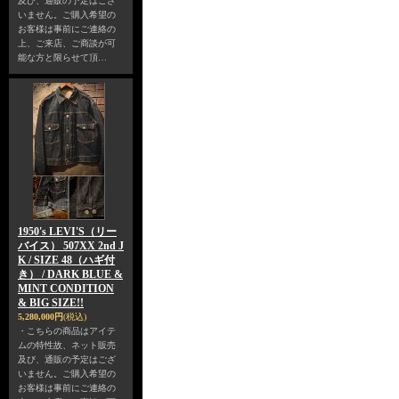
及び、通販の予定はござ
いません。ご購入希望の
お客様は事前にご連絡の
上、ご来店、ご商談が可
能な方と限らせて頂…
1950's LEVI'S（リー
バイス） 507XX 2nd J
K / SIZE 48（ハギ付
き） / DARK BLUE &
MINT CONDITION
& BIG SIZE!!
5,280,000円
(税込)
・こちらの商品はアイテ
ムの特性故、ネット販売
及び、通販の予定はござ
いません。ご購入希望の
お客様は事前にご連絡の