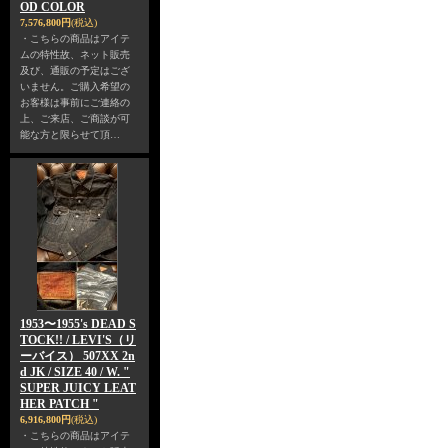
OD COLOR
7,576,800円
(税込)
・こちらの商品はアイテ
ムの特性故、ネット販売
及び、通販の予定はござ
いません。ご購入希望の
お客様は事前にご連絡の
上、ご来店、ご商談が可
能な方と限らせて頂…
1953〜1955's DEAD S
TOCK!! / LEVI'S（リ
ーバイス） 507XX 2n
d JK / SIZE 40 / W. "
SUPER JUICY LEAT
HER PATCH "
6,916,800円
(税込)
・こちらの商品はアイテ