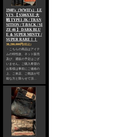
1940's（WWII's） LE
VI'S 【 S506XXE 大
戦 TYPE1 JK / TRAN
SITION / T-BACK / SI
ZE 46 】 DARK BLU
E ＆ SUPER MINTY /
SUPER RARE！！
38,280,000円
(税込)
・こちらの商品はアイテ
ムの特性故、ネット販売
及び、通販の予定はござ
いません。ご購入希望の
お客様は事前にご連絡の
上、ご来店、ご商談が可
能な方と限らせて頂…