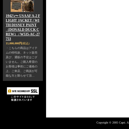
1942's〜 USAAF A-2 F
LIGHT JACKET / WI
TH DISNEY PAINT
（DONALD DUCK C
REW） / W535-AC-27
753
11,000,000円
(税込)
・こちらの商品はアイテ
ムの特性故、ネット販売
及び、通販の予定はござ
いません。ご購入希望の
お客様は事前にご連絡の
上、ご来店、ご商談が可
能な方と限らせて頂…
Copyright © 2005 Capri. Al