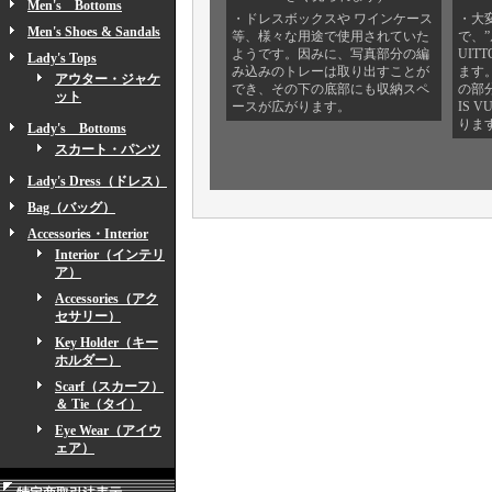
Men's Bottoms
・ドレスボックスや ワインケース
・大
Men's Shoes & Sandals
等、様々な用途で使用されていた
で、”
ようです。因みに、写真部分の編
UI
Lady's Tops
み込みのトレーは取り出すことが
ます
アウター・ジャケ
でき、その下の底部にも収納スペ
の部
ット
ースが広がります。
IS 
りま
Lady's Bottoms
スカート・パンツ
Lady's Dress（ドレス）
Bag（バッグ）
Accessories・Interior
Interior（インテリ
ア）
Accessories（アク
セサリー）
Key Holder（キー
ホルダー）
Scarf（スカーフ）
＆ Tie（タイ）
Eye Wear（アイウ
ェア）