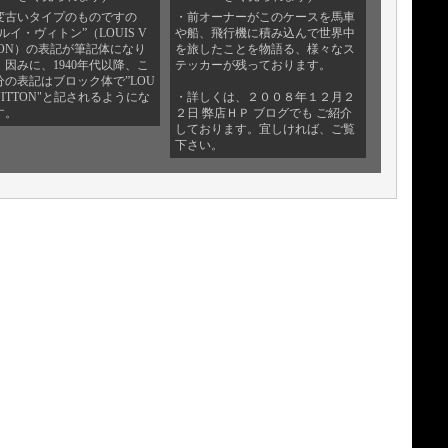
変古いタイプのものですの
・前オーナーがこのケースを馬車
ルイ・ヴィトン”（LOUIS V
や船、飛行機に積み込んで世界中
TTON）の表記が筆記体になり
を旅したことを物語る、様々なス
。因みに、1940年代以降、こ
テッカーが残っております。
分の表記はブロック体で”LOU
VUITTON"と記されるようにな
・詳しくは、２００８年１２月２
す。
２日 弊店ＨＰ ブログでも ご紹介
しております。宜しければ、ご覧
下さい。