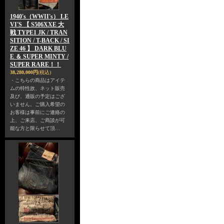
1940's（WWII's） LE
VI'S 【 S506XXE 大
戦 TYPE1 JK / TRAN
SITION / T-BACK / SI
ZE 46 】 DARK BLU
E ＆ SUPER MINTY /
SUPER RARE！！
38,280,000円
(税込)
・こちらの商品はアイテ
ムの特性故、ネット販売
及び、通販の予定はござ
いません。ご購入希望の
お客様は事前にご連絡の
上、ご来店、ご商談が可
能な方と限らせて頂…