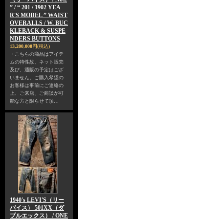
” / “ 201 / 1902 YEA
R'S MODEL ” WAIST
OVERALLS / W. BUC
KLEBACK & SUSPE
NDERS BUTTONS
13,200,000円
(税込)
・こちらの商品はアイテ
ムの特性故、ネット販売
及び、通販の予定はござ
いません。ご購入希望の
お客様は事前にご連絡の
上、ご来店、ご商談が可
能な方と限らせて頂…
1940's LEVI'S（リー
バイス） 501XX（ダ
ブルエックス） / ONE