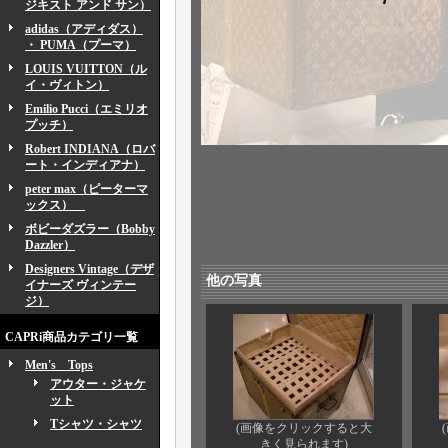
ジキスト アンド サン）
adidas（アディダス）
・ PUMA（プーマ）
LOUIS VUITTON（ル
イ・ヴィトン）
Emilio Pucci（エミリオ
プッチ）
Robert INDIANA（ロバ
ート・インディアナ）
peter max（ピーターマ
ックス）
ボビーダズラー（Bobby
Dazzler）
Designers Vintage（デザ
他の写真
イナーズ ヴィンテー
ジ）
CAPRi商品カテゴリ一覧
Men's Tops
アウター・ジャケ
ット
Tシャツ・シャツ
(画像をクリックすると大
きく見られます)