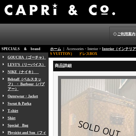
ご利用案内
SPECIALS ＆ brand
ホーム
｜ Accessories・Interior >
Interior（インテリ
S VUITTON） ドレスBOX
GOUCHA（ゴーチャ）
LEVI’S（リーバイス）
商品詳細
NIKE（ナイキ）
Belstaff（ベルスタッ
フ） ・ Barbour（バブ
アー）
Outerwear・Jacket
Sweat & Parka
T-shirt
Shirt
Special Bag
Physicist and Son（フィ