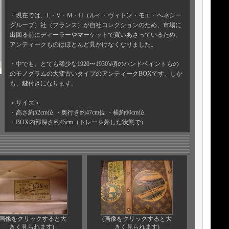
・現在では、L・V・M・H（ルイ・ヴィトン・モエ・へネシー
グループ）社（フランス）が自社コレクションのため、市場に
出回る前にディーラーやマーケットで買いあさっているため、
アンティークものはほとんど見かけなくなりました。
・中でも、とても稀少な1920〜1930's頃のハンドペイントもの
のモノグラムの大変古いタイプのアンティークBOXです。しか
も、鍵付きになります。
＜サイズ＞
・高さ約52cm位 ・奥行き約47cm位 ・横約60cm位
・BOX内部深さ約45cm（トレーを外した状態で）
(画像をクリックすると大
(画像をクリックすると大
きく見られます)
きく見られます)