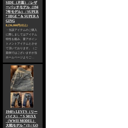
SIDE（片面） / レザ
ーパッチモデル（194
7年モデル） / SUPER
“ HIGE ” & SUPER A
GING
8,236,800円
(税込)
・当該アイテムのご購入
に際しましてはアイテム
特性を鑑み、要アポイン
トメントアイテムとさせ
て頂いております。（ご
面倒ではございますが当
ホームページよりご…
1940's LEVI'S（リー
バイス） “ S 501XX
（WWII MODEL）
大戦モデル ” (1) / GO