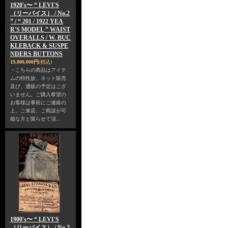
1920's〜 “ LEVI'S
（リーバイス） / No.2
” / “ 201 / 1922 YEA
R'S MODEL ” WAIST
OVERALLS / W. BUC
KLEBACK & SUSPE
NDERS BUTTONS
19,800,000円
(税込)
・こちらの商品はアイテ
ムの特性故、ネット販売
及び、通販の予定はござ
いません。ご購入希望の
お客様は事前にご連絡の
上、ご来店、ご商談が可
能な方と限らせて頂…
1900's〜 “ LEVI'S
（リーバイス） / No.2